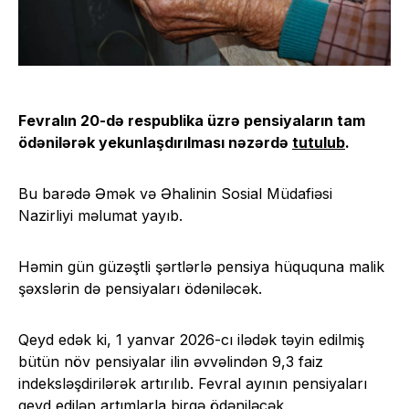
Fevralın 20-də respublika üzrə pensiyaların tam
ödənilərək yekunlaşdırılması nəzərdə
tutulub
.
Bu barədə Əmək və Əhalinin Sosial Müdafiəsi
Nazirliyi məlumat yayıb.
Həmin gün güzəştli şərtlərlə pensiya hüququna malik
şəxslərin də pensiyaları ödəniləcək.
Qeyd edək ki, 1 yanvar 2026-cı ilədək təyin edilmiş
bütün növ pensiyalar ilin əvvəlindən 9,3 faiz
indeksləşdirilərək artırılıb. Fevral ayının pensiyaları
qeyd edilən artımlarla birgə ödəniləcək.