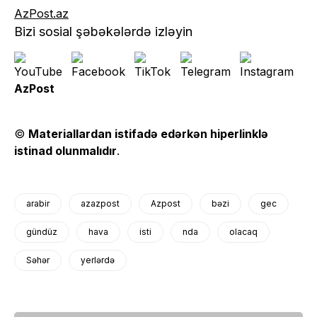
AzPost.az
Bizi sosial şəbəkələrdə izləyin
AzPost
©
Materiallardan istifadə edərkən hiperlinklə
istinad olunmalıdır
.
arabir
azazpost
Azpost
bəzi
gec
gündüz
hava
isti
nda
olacaq
Səhər
yerlərdə