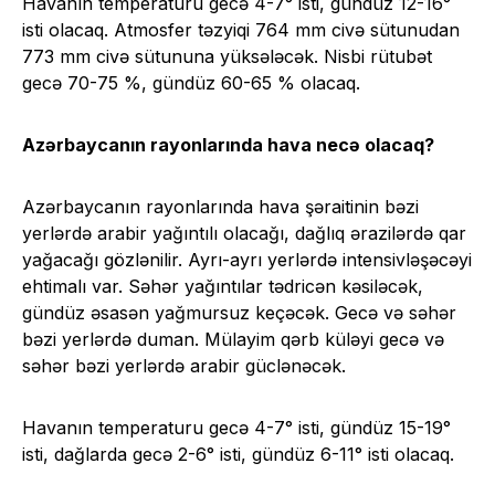
Havanın temperaturu gecə 4-7° isti, gündüz 12-16°
isti olacaq. Atmosfer təzyiqi 764 mm civə sütunudan
773 mm civə sütununa yüksələcək. Nisbi rütubət
gecə 70-75 %, gündüz 60-65 % olacaq.
Azərbaycanın rayonlarında hava necə olacaq?
Azərbaycanın rayonlarında hava şəraitinin bəzi
yerlərdə arabir yağıntılı olacağı, dağlıq ərazilərdə qar
yağacağı gözlənilir. Ayrı-ayrı yerlərdə intensivləşəcəyi
ehtimalı var. Səhər yağıntılar tədricən kəsiləcək,
gündüz əsasən yağmursuz keçəcək. Gecə və səhər
bəzi yerlərdə duman. Mülayim qərb küləyi gecə və
səhər bəzi yerlərdə arabir güclənəcək.
Havanın temperaturu gecə 4-7° isti, gündüz 15-19°
isti, dağlarda gecə 2-6° isti, gündüz 6-11° isti olacaq.