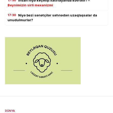
17:50
İnsan niyə keçmişi xatırlayanda kövrəlir? –
Beynimizin sirli mexanizmi
17:30
Niyə bəzi sənətçilər səhnədən uzaqlaşsalar da
unudulmurlar?
DÜNYA