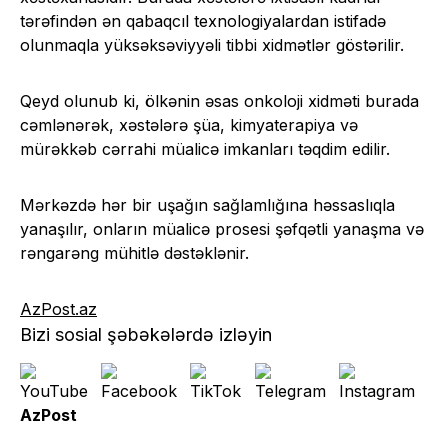
tərəfindən ən qabaqcıl texnologiyalardan istifadə
olunmaqla yüksəksəviyyəli tibbi xidmətlər göstərilir.
Qeyd olunub ki, ölkənin əsas onkoloji xidməti burada
cəmlənərək, xəstələrə şüa, kimyaterapiya və
mürəkkəb cərrahi müalicə imkanları təqdim edilir.
Mərkəzdə hər bir uşağın sağlamlığına həssaslıqla
yanaşılır, onların müalicə prosesi şəfqətli yanaşma və
rəngarəng mühitlə dəstəklənir.
AzPost.az
Bizi sosial şəbəkələrdə izləyin
AzPost