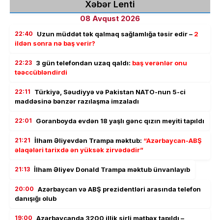
Xəbər Lenti
08 Avqust 2026
22:40
Uzun müddət tək qalmaq sağlamlığa təsir edir –
2
ildən sonra nə baş verir?
22:23
3 gün telefondan uzaq qaldı:
baş verənlər onu
təəccübləndirdi
22:11
Türkiyə, Səudiyyə və Pakistan NATO-nun 5-ci
maddəsinə bənzər razılaşma imzaladı
22:01
Goranboyda evdən 18 yaşlı gənc qızın meyiti tapıldı
21:21
İlham Əliyevdən Trampa məktub:
“Azərbaycan-ABŞ
əlaqələri tarixdə ən yüksək zirvədədir”
21:13
İlham Əliyev Donald Trampa məktub ünvanlayıb
20:00
Azərbaycan və ABŞ prezidentləri arasında telefon
danışığı olub
19:00
Azərbaycanda 3200 illik sirli mətbəx tapıldı –