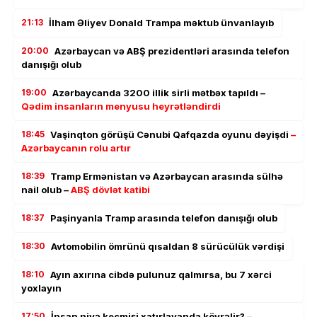
21:13
İlham Əliyev Donald Trampa məktub ünvanlayıb
20:00
Azərbaycan və ABŞ prezidentləri arasında telefon
danışığı olub
19:00
Azərbaycanda 3200 illik sirli mətbəx tapıldı –
Qədim insanların menyusu heyrətləndirdi
18:45
Vaşinqton görüşü Cənubi Qafqazda oyunu dəyişdi
–
Azərbaycanın rolu artır
18:39
Tramp Ermənistan və Azərbaycan arasında sülhə
nail olub –
ABŞ dövlət katibi
18:37
Paşinyanla Tramp arasında telefon danışığı olub
18:30
Avtomobilin ömrünü qısaldan 8 sürücülük vərdişi
18:10
Ayın axırına cibdə pulunuz qalmırsa, bu 7 xərci
yoxlayın
17:50
İnsan niyə keçmişi xatırlayanda kövrəlir? –