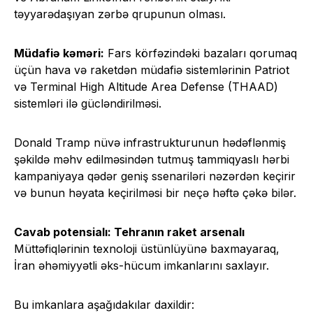
təyyarədaşıyan zərbə qrupunun olması.
Müdafiə kəməri:
Fars körfəzindəki bazaları qorumaq
üçün hava və raketdən müdafiə sistemlərinin Patriot
və Terminal High Altitude Area Defense (THAAD)
sistemləri ilə gücləndirilməsi.
Donald Tramp nüvə infrastrukturunun hədəflənmiş
şəkildə məhv edilməsindən tutmuş tammiqyaslı hərbi
kampaniyaya qədər geniş ssenariləri nəzərdən keçirir
və bunun həyata keçirilməsi bir neçə həftə çəkə bilər.
Cavab potensialı: Tehranın raket arsenalı
Müttəfiqlərinin texnoloji üstünlüyünə baxmayaraq,
İran əhəmiyyətli əks-hücum imkanlarını saxlayır.
Bu imkanlara aşağıdakılar daxildir: