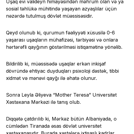
Uşaq evi valideyn himayəsindən məhrum olan və ya
sosial təhlükə mühitində yaşayan azyaşlılar üçün
nəzərdə tutulmuş dövlət müəssisəsidir.
Qeyd olunub ki, qurumun fəaliyyəti xüsusilə 0-6
yaşarası uşaqların mühafizəsi, tərbiyəsi və onlara
hərtərəfli qayğının göstərilməsi istiqamətinə yönəlib.
Bildirilib ki, müəssisədə uşaqlar erkən inkişaf
dövründə ehtiyac duyduqları psixoloji dəstək, tibbi
xidmət və mənəvi qayğı ilə əhatə olunur.
Sonra Leyla Əliyeva “Mother Teresa” Universitet
Xəstəxana Mərkəzi ilə tanış olub.
Diqqətə çatdırılıb ki, Mərkəz bütün Albaniyada, o
cümlədən Tiranada əsas dövlət universitet
xəstəxanasıdır. Burada xəstələrə ixtisaslı kadrlar