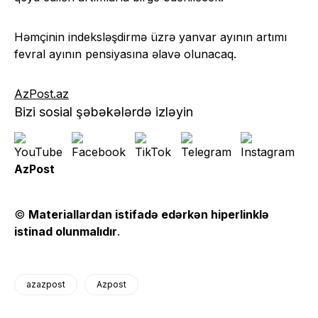
Həmçinin indeksləşdirmə üzrə yanvar ayının artımı
fevral ayının pensiyasına əlavə olunacaq.
AzPost.az
Bizi sosial şəbəkələrdə izləyin
AzPost
©
Materiallardan istifadə edərkən hiperlinklə
istinad olunmalıdır
.
azazpost
Azpost