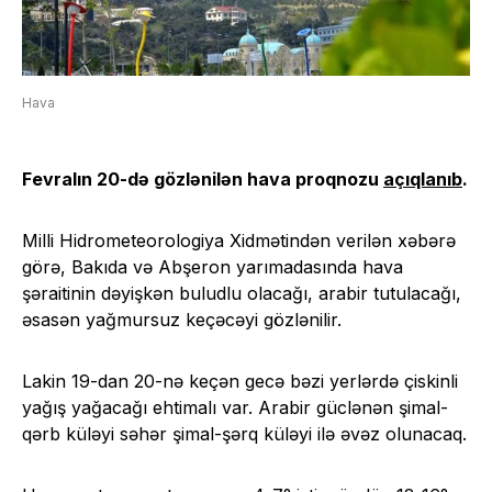
Hava
Fevralın 20-də gözlənilən hava proqnozu
açıqlanıb
.
Milli Hidrometeorologiya Xidmətindən verilən xəbərə
görə, Bakıda və Abşeron yarımadasında hava
şəraitinin dəyişkən buludlu olacağı, arabir tutulacağı,
əsasən yağmursuz keçəcəyi gözlənilir.
Lakin 19-dan 20-nə keçən gecə bəzi yerlərdə çiskinli
yağış yağacağı ehtimalı var. Arabir güclənən şimal-
qərb küləyi səhər şimal-şərq küləyi ilə əvəz olunacaq.