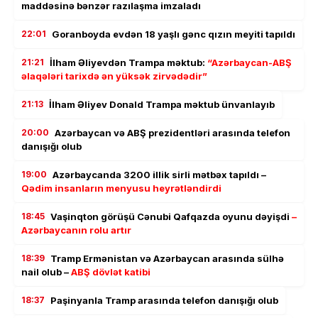
maddəsinə bənzər razılaşma imzaladı
22:01
Goranboyda evdən 18 yaşlı gənc qızın meyiti tapıldı
21:21
İlham Əliyevdən Trampa məktub:
“Azərbaycan-ABŞ
əlaqələri tarixdə ən yüksək zirvədədir”
21:13
İlham Əliyev Donald Trampa məktub ünvanlayıb
20:00
Azərbaycan və ABŞ prezidentləri arasında telefon
danışığı olub
19:00
Azərbaycanda 3200 illik sirli mətbəx tapıldı –
Qədim insanların menyusu heyrətləndirdi
18:45
Vaşinqton görüşü Cənubi Qafqazda oyunu dəyişdi
–
Azərbaycanın rolu artır
18:39
Tramp Ermənistan və Azərbaycan arasında sülhə
nail olub –
ABŞ dövlət katibi
18:37
Paşinyanla Tramp arasında telefon danışığı olub