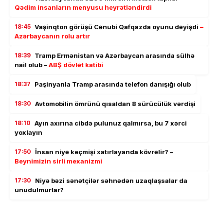
Qədim insanların menyusu heyrətləndirdi
18:45
Vaşinqton görüşü Cənubi Qafqazda oyunu dəyişdi
–
Azərbaycanın rolu artır
18:39
Tramp Ermənistan və Azərbaycan arasında sülhə
nail olub –
ABŞ dövlət katibi
18:37
Paşinyanla Tramp arasında telefon danışığı olub
18:30
Avtomobilin ömrünü qısaldan 8 sürücülük vərdişi
18:10
Ayın axırına cibdə pulunuz qalmırsa, bu 7 xərci
yoxlayın
17:50
İnsan niyə keçmişi xatırlayanda kövrəlir? –
Beynimizin sirli mexanizmi
17:30
Niyə bəzi sənətçilər səhnədən uzaqlaşsalar da
unudulmurlar?