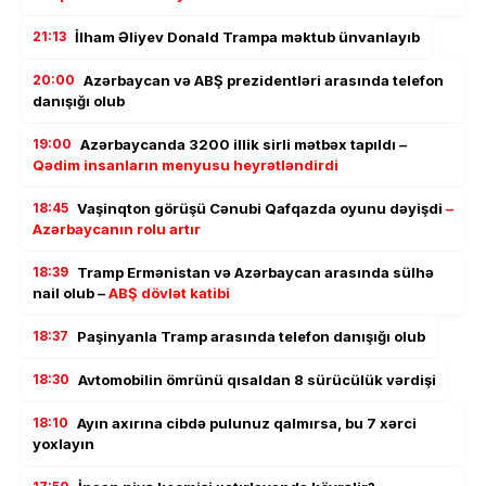
21:13
İlham Əliyev Donald Trampa məktub ünvanlayıb
20:00
Azərbaycan və ABŞ prezidentləri arasında telefon
danışığı olub
19:00
Azərbaycanda 3200 illik sirli mətbəx tapıldı –
Qədim insanların menyusu heyrətləndirdi
18:45
Vaşinqton görüşü Cənubi Qafqazda oyunu dəyişdi
–
Azərbaycanın rolu artır
18:39
Tramp Ermənistan və Azərbaycan arasında sülhə
nail olub –
ABŞ dövlət katibi
18:37
Paşinyanla Tramp arasında telefon danışığı olub
18:30
Avtomobilin ömrünü qısaldan 8 sürücülük vərdişi
18:10
Ayın axırına cibdə pulunuz qalmırsa, bu 7 xərci
yoxlayın