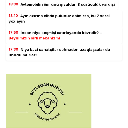
18:30
Avtomobilin ömrünü qısaldan 8 sürücülük vərdişi
18:10
Ayın axırına cibdə pulunuz qalmırsa, bu 7 xərci
yoxlayın
17:50
İnsan niyə keçmişi xatırlayanda kövrəlir? –
Beynimizin sirli mexanizmi
17:30
Niyə bəzi sənətçilər səhnədən uzaqlaşsalar da
unudulmurlar?