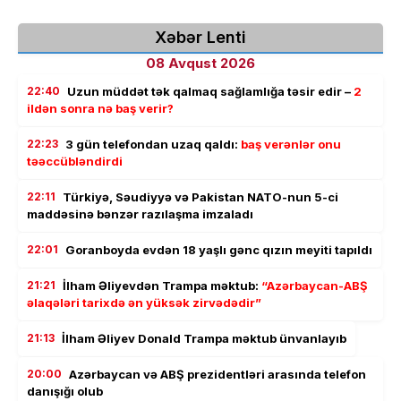
Xəbər Lenti
08 Avqust 2026
22:40
Uzun müddət tək qalmaq sağlamlığa təsir edir –
2
ildən sonra nə baş verir?
22:23
3 gün telefondan uzaq qaldı:
baş verənlər onu
təəccübləndirdi
22:11
Türkiyə, Səudiyyə və Pakistan NATO-nun 5-ci
maddəsinə bənzər razılaşma imzaladı
22:01
Goranboyda evdən 18 yaşlı gənc qızın meyiti tapıldı
21:21
İlham Əliyevdən Trampa məktub:
“Azərbaycan-ABŞ
əlaqələri tarixdə ən yüksək zirvədədir”
21:13
İlham Əliyev Donald Trampa məktub ünvanlayıb
20:00
Azərbaycan və ABŞ prezidentləri arasında telefon
danışığı olub