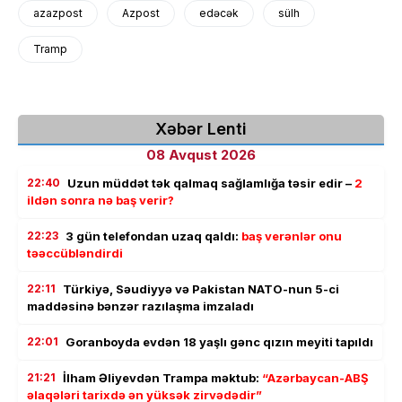
azazpost
Azpost
edəcək
sülh
Tramp
Xəbər Lenti
08 Avqust 2026
22:40
Uzun müddət tək qalmaq sağlamlığa təsir edir –
2
ildən sonra nə baş verir?
22:23
3 gün telefondan uzaq qaldı:
baş verənlər onu
təəccübləndirdi
22:11
Türkiyə, Səudiyyə və Pakistan NATO-nun 5-ci
maddəsinə bənzər razılaşma imzaladı
22:01
Goranboyda evdən 18 yaşlı gənc qızın meyiti tapıldı
21:21
İlham Əliyevdən Trampa məktub:
“Azərbaycan-ABŞ
əlaqələri tarixdə ən yüksək zirvədədir”