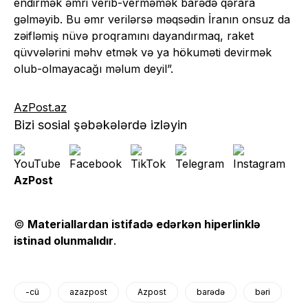
endirmək əmri verib-verməmək barədə qərara
gəlməyib. Bu əmr verilərsə məqsədin İranın onsuz da
zəifləmiş nüvə proqramını dayandırmaq, raket
qüvvələrini məhv etmək və ya hökuməti devirmək
olub-olmayacağı məlum deyil”.
AzPost.az
Bizi sosial şəbəkələrdə izləyin
AzPost
©
Materiallardan istifadə edərkən hiperlinklə
istinad olunmalıdır
.
-cü
azazpost
Azpost
barədə
bəri