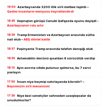
19:00
Azərbaycanda 3200 illik sirli mətbəx tapıldı –
Qədim insanların menyusu heyrətləndirdi
18:45
Vaşinqton görüşü Cənubi Qafqazda oyunu dəyişdi
–
Azərbaycanın rolu artır
18:39
Tramp Ermənistan və Azərbaycan arasında sülhə
nail olub –
ABŞ dövlət katibi
18:37
Paşinyanla Tramp arasında telefon danışığı olub
18:30
Avtomobilin ömrünü qısaldan 8 sürücülük vərdişi
18:10
Ayın axırına cibdə pulunuz qalmırsa, bu 7 xərci
yoxlayın
17:50
İnsan niyə keçmişi xatırlayanda kövrəlir? –
Beynimizin sirli mexanizmi
17:30
Niyə bəzi sənətçilər səhnədən uzaqlaşsalar da
unudulmurlar?