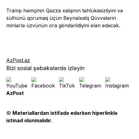
Tramp həmçinin Qəzza xalqının təhlükəsizliyini və
sülhünü qorumaq üçün Beynəlxalq Qüvvələrin
minlərlə üzvünün ora göndərildiyini elan edəcək.
AzPost.az
Bizi sosial şəbəkələrdə izləyin
AzPost
©
Materiallardan istifadə edərkən hiperlinklə
istinad olunmalıdır
.