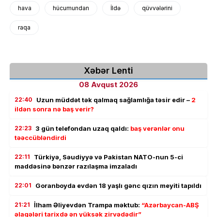
hava
hücumundan
İldə
qüvvələrini
raqa
Xəbər Lenti
08 Avqust 2026
22:40
Uzun müddət tək qalmaq sağlamlığa təsir edir –
2
ildən sonra nə baş verir?
22:23
3 gün telefondan uzaq qaldı:
baş verənlər onu
təəccübləndirdi
22:11
Türkiyə, Səudiyyə və Pakistan NATO-nun 5-ci
maddəsinə bənzər razılaşma imzaladı
22:01
Goranboyda evdən 18 yaşlı gənc qızın meyiti tapıldı
21:21
İlham Əliyevdən Trampa məktub:
“Azərbaycan-ABŞ
əlaqələri tarixdə ən yüksək zirvədədir”