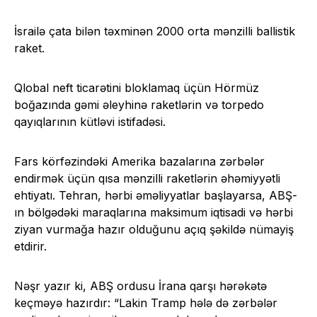
İsrailə çata bilən təxminən 2000 orta mənzilli ballistik
raket.
Qlobal neft ticarətini bloklamaq üçün Hörmüz
boğazında gəmi əleyhinə raketlərin və torpedo
qayıqlarının kütləvi istifadəsi.
Fars körfəzindəki Amerika bazalarına zərbələr
endirmək üçün qısa mənzilli raketlərin əhəmiyyətli
ehtiyatı. Tehran, hərbi əməliyyatlar başlayarsa, ABŞ-
ın bölgədəki maraqlarına maksimum iqtisadi və hərbi
ziyan vurmağa hazır olduğunu açıq şəkildə nümayiş
etdirir.
Nəşr yazır ki, ABŞ ordusu İrana qarşı hərəkətə
keçməyə hazırdır: “Lakin Tramp hələ də zərbələr