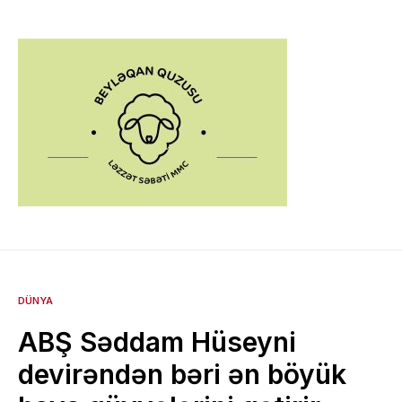
DÜNYA
ABŞ Səddam Hüseyni
devirəndən bəri ən böyük