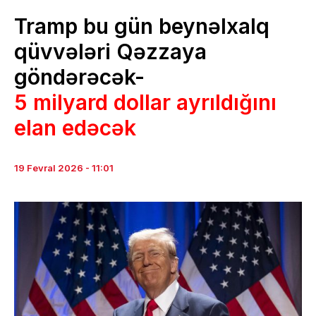
Tramp bu gün beynəlxalq
qüvvələri Qəzzaya
göndərəcək-
5 milyard dollar ayrıldığını
elan edəcək
19 Fevral 2026 - 11:01