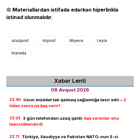
©
Materiallardan istifadə edərkən hiperlinklə
istinad olunmalıdır
.
azazpost
Azpost
Əliyeva
Leyla
tiranada
Xəbər Lenti
08 Avqust 2026
22:40
Uzun müddət tək qalmaq sağlamlığa təsir edir –
2
ildən sonra nə baş verir?
22:23
3 gün telefondan uzaq qaldı:
baş verənlər onu
təəccübləndirdi
22:11
Türkiyə, Səudiyyə və Pakistan NATO-nun 5-ci