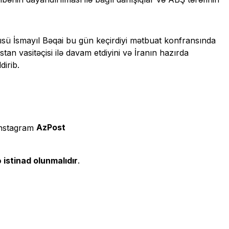
zçüsü İsmayıl Bəqai bu gün keçirdiyi mətbuat konfransında
an vasitəçisi ilə davam etdiyini və İranın hazırda
irib.
AzPost
 istinad olunmalıdır
.