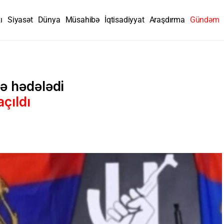
ı
Siyasət
Dünya
Müsahibə
İqtisadiyyat
Araşdırma
Gündəm
lə hədələdi
açıldı