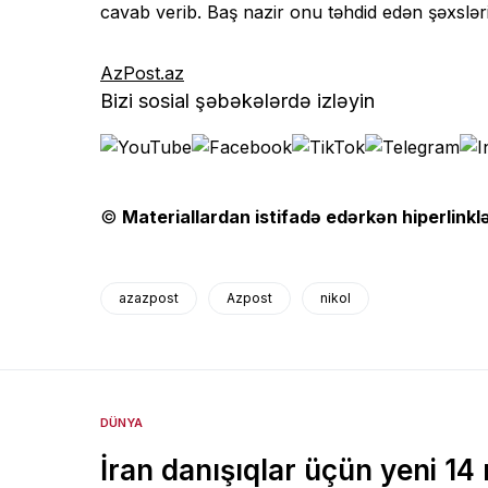
cavab verib. Baş nazir onu təhdid edən şəxslər
AzPost.az
Bizi sosial şəbəkələrdə izləyin
©
Materiallardan istifadə edərkən hiperlinklə
azazpost
Azpost
nikol
DÜNYA
İran danışıqlar üçün yeni 1