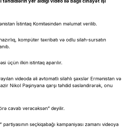
əhdidlərin yer aldığı video ilə bağlı cinayət işi
istan İstintaq Komitəsindən məlumat verilib.
azırlıq, kompüter təxribatı və odlu silah-sursatın
anıb.
si üçün ilkin istintaq aparılır.
yılan videoda əli avtomatlı silahlı şəxslər Ermənistan və
zir Nikol Paşinyana qarşı təhdid səsləndirərək, onu
örə cavab verəcəksən” deyilir.
” partiyasının seçkiqabağı kampaniyası zamanı videoya