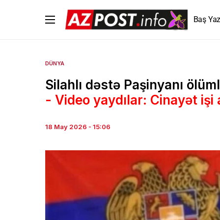
Baş Yaz
DÜNYA
Silahlı dəstə Paşinyanı ölüm
- Video yaydılar: Cinayət işi 
18 May 2026 - 15:06