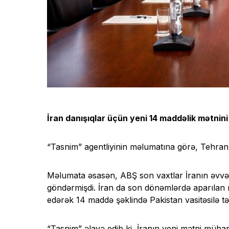
İran danışıqlar üçün yeni 14 maddəlik mətnin
“Tasnim” agentliyinin məlumatına görə, Tehran 
Məlumata əsasən, ABŞ son vaxtlar İranın əvvəl
göndərmişdi. İran da son dönəmlərdə aparılan 
edərək 14 maddə şəklində Pakistan vasitəsilə tə
“Tasnim” əlavə edib ki, İranın yeni mətni mühari