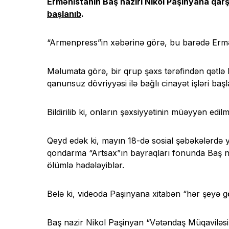
Ermənistanın Baş naziri Nikol Paşinyana qarşı t
başlanıb
.
“Armenpress”in xəbərinə görə, bu barədə Ermən
Məlumata görə, bir qrup şəxs tərəfindən qətlə h
qanunsuz dövriyyəsi ilə bağlı cinayət işləri başl
Bildirilib ki, onların şəxsiyyətinin müəyyən edilmə
Qeyd edək ki, mayın 18-də sosial şəbəkələrdə ya
qondarma “Artsax”ın bayraqları fonunda Baş na
ölümlə hədələyiblər.
Belə ki, videoda Paşinyana xitabən “hər şeyə g
Baş nazir Nikol Paşinyan “Vətəndaş Müqaviləsi