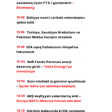
saxlamaq üçün FTX-i gücləndirir
–
Bloomberg
15:58
Ədliyyə naziri Lerikdə vətəndaşları
qəbul edib
15:56
Türkiyə, Səudiyyə Ərəbistanı və
Pakistan Məkkə Sazişini imzaladı
15:36
EFA uşaq futbolunun inkişafına
fokuslanıb
15:00
Neft Fondu Perunun enerji
bazarına girdi –
“Inkia Energy”yə
investisiya
14:50
Süni intellekt iş gününü qısaltmadı
–
İşçilər daha çox işləməyə başlayıb
14:30
ABŞ kəşfiyyatı xəbərdarlıq etdi –
Rusiya NATO ölkəsinə hücum edə bilər
14:10
Hörmüz boğazında kritik razılaşma