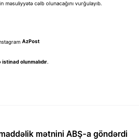
in məsuliyyətə cəlb olunacağını vurğulayıb.
AzPost
 istinad olunmalıdır
.
4 maddəlik mətnini ABŞ-a göndərdi