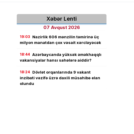
Xəbər Lenti
07 Avqust 2026
19:03
Nazirlik 606 mənzilin təmirinə üç
milyon manatdan çox vəsait xərcləyəcək
18:44
Azərbaycanda yüksək əməkhaqqlı
vakansiyalar hansı sahələrə aiddir?
18:24
Dövlət orqanlarında 9 vakant
inzibati vəzifə üzrə daxili müsahibə elan
olundu
18:02
Jurnalistika ixtisası üzrə qabiliyyət
imtahanının nəticələri açıqlandı
17:43
Həftəsonu güclü külək əsəcək –
XƏBƏRDARLIQ
17:23
Rüşvətlə bağlı həbs olunan vəzifəli