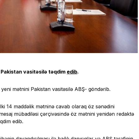
i Pakistan vasitəsilə təqdim
edib
.
yeni mətnini Pakistan vasitəsilə ABŞ- göndərib.
ki 14 maddəlik mətninə cavab olaraq öz sənədini
mesaj mübadiləsi çərçivəsində öz mətnini yenidən redaktə
qdim edib.
bənin dayandırılması ilə bağlı danışıqlar və ABŞ tərəfinin