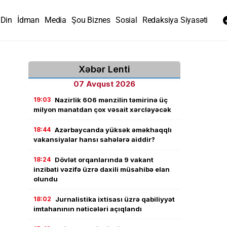
Din
İdman
Media
Şou Biznes
Sosial
Redaksiya Siyasəti
Xəbər Lenti
07 Avqust 2026
19:03
Nazirlik 606 mənzilin təmirinə üç
milyon manatdan çox vəsait xərcləyəcək
18:44
Azərbaycanda yüksək əməkhaqqlı
vakansiyalar hansı sahələrə aiddir?
18:24
Dövlət orqanlarında 9 vakant
inzibati vəzifə üzrə daxili müsahibə elan
olundu
18:02
Jurnalistika ixtisası üzrə qabiliyyət
imtahanının nəticələri açıqlandı