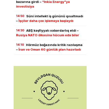
bazarına girdi –
“Inkia Energy”yə
investisiya
14:50
Süni intellekt iş gününü qısaltmadı
–
İşçilər daha çox işləməyə başlayıb
14:30
ABŞ kəşfiyyatı xəbərdarlıq etdi –
Rusiya NATO ölkəsinə hücum edə bilər
14:10
Hörmüz boğazında kritik razılaşma
–
İran və Oman 60 günlük plan hazırladı