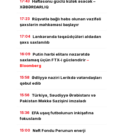
17:43
Həftəsonu güclü külək əsəcək –
XƏBƏRDARLIQ
17:23
Rüşvətlə bağlı həbs olunan vəzifəli
şəxslərin məhkəməsi başlayır
17:04
Lənkəranda təqaüdçüləri aldadan
şəxs saxlanılıb
16:09
Putin hərbi elitanı nəzarətdə
saxlamaq üçün FTX-i gücləndirir
–
Bloomberg
15:58
Ədliyyə naziri Lerikdə vətəndaşları
qəbul edib
15:56
Türkiyə, Səudiyyə Ərəbistanı və
Pakistan Məkkə Sazişini imzaladı
15:36
EFA uşaq futbolunun inkişafına
fokuslanıb
15:00
Neft Fondu Perunun enerji