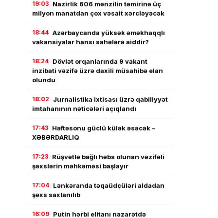
19:03
Nazirlik 606 mənzilin təmirinə üç
milyon manatdan çox vəsait xərcləyəcək
18:44
Azərbaycanda yüksək əməkhaqqlı
vakansiyalar hansı sahələrə aiddir?
18:24
Dövlət orqanlarında 9 vakant
inzibati vəzifə üzrə daxili müsahibə elan
olundu
18:02
Jurnalistika ixtisası üzrə qabiliyyət
imtahanının nəticələri açıqlandı
17:43
Həftəsonu güclü külək əsəcək –
XƏBƏRDARLIQ
17:23
Rüşvətlə bağlı həbs olunan vəzifəli
şəxslərin məhkəməsi başlayır
17:04
Lənkəranda təqaüdçüləri aldadan
şəxs saxlanılıb
16:09
Putin hərbi elitanı nəzarətdə