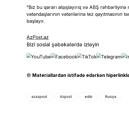
“Biz bu qərarı alqışlayırıq və ABŞ rəhbərliyinə mi
vətəndaşlarının vətənlərinə tez qayıtmasının təm
başlayır.
AzPost.az
Bizi sosial şəbəkələrdə izləyin
©
Materiallardan istifadə edərkən hiperlinklə
azazpost
Azpost
edib
Rusiya