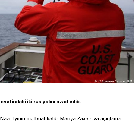
yətindəki iki rusiyalını azad
edib
.
ər Nazirliyinin mətbuat katibi Mariya Zaxarova açıqlama