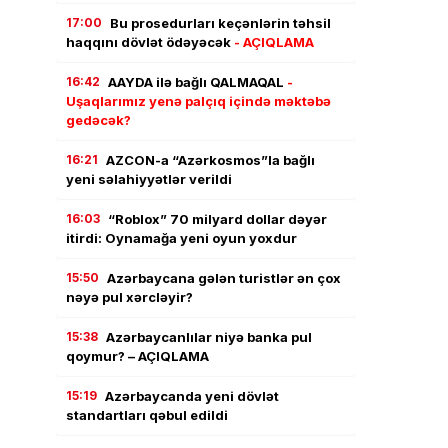
17:00
Bu prosedurları keçənlərin təhsil
haqqını dövlət ödəyəcək
- AÇIQLAMA
16:42
AAYDA ilə bağlı QALMAQAL
-
Uşaqlarımız yenə palçıq içində məktəbə
gedəcək?
16:21
AZCON-a “Azərkosmos”la bağlı
yeni səlahiyyətlər verildi
16:03
“Roblox” 70 milyard dollar dəyər
itirdi: Oynamağa yeni oyun yoxdur
15:50
Azərbaycana gələn turistlər ən çox
nəyə pul xərcləyir?
15:38
Azərbaycanlılar niyə banka pul
qoymur? – AÇIQLAMA
15:19
Azərbaycanda yeni dövlət
standartları qəbul edildi