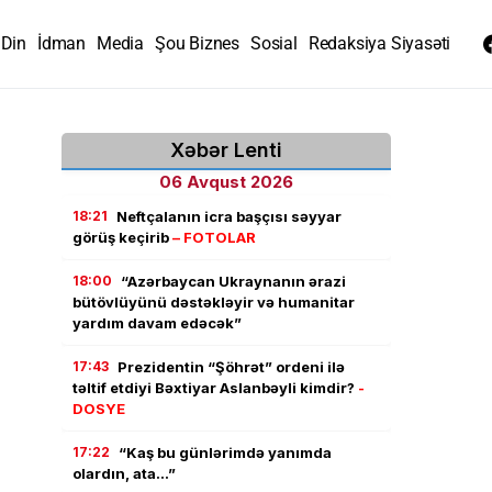
Din
İdman
Media
Şou Biznes
Sosial
Redaksiya Siyasəti
Xəbər Lenti
06 Avqust 2026
18:21
Neftçalanın icra başçısı səyyar
görüş keçirib
– FOTOLAR
18:00
“Azərbaycan Ukraynanın ərazi
bütövlüyünü dəstəkləyir və humanitar
yardım davam edəcək”
17:43
Prezidentin “Şöhrət” ordeni ilə
təltif etdiyi Bəxtiyar Aslanbəyli kimdir?
-
DOSYE
17:22
“Kaş bu günlərimdə yanımda
olardın, ata…”