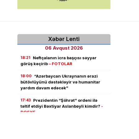
Xəbər Lenti
06 Avqust 2026
18:21
Neftçalanın icra başçısı səyyar
görüş keçirib
– FOTOLAR
18:00
“Azərbaycan Ukraynanın ərazi
bütövlüyünü dəstəkləyir və humanitar
yardım davam edəcək”
17:43
Prezidentin “Şöhrət” ordeni ilə
təltif etdiyi Bəxtiyar Aslanbəyli kimdir?
-
DOSYE
17:22
“Kaş bu günlərimdə yanımda
olardın, ata…”