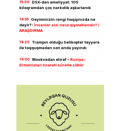
15:00
DSX-dən əməliyyat: 105
kiloqramdan çox narkotik aşkarlanıb
14:35
Geyiminizin rəngi haqqınızda nə
deyir?-
İnsanlar sizi necə qiymətləndir? /
ARAŞDIRMA
14:20
Trampın olduğu helikopter təyyarə
ilə toqquşmadan son anda yayındı
14:00
Moskvadan etiraf –
Rusiya–
Ermənistan ticarəti sürətlə çökür