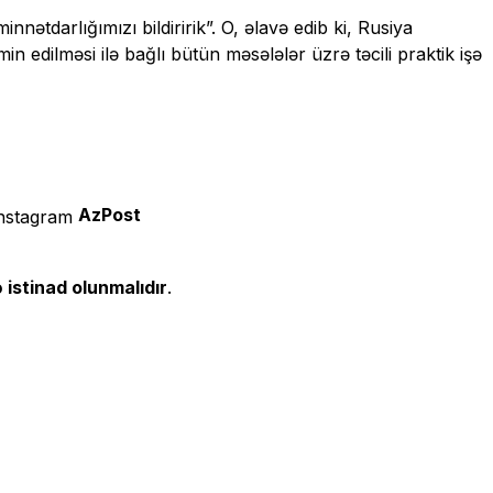
nnətdarlığımızı bildiririk”. O, əlavə edib ki, Rusiya
in edilməsi ilə bağlı bütün məsələlər üzrə təcili praktik işə
AzPost
 istinad olunmalıdır
.