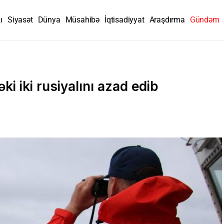
ı
Siyasət
Dünya
Müsahibə
İqtisadiyyat
Araşdırma
Gündəm
i iki rusiyalını azad edib