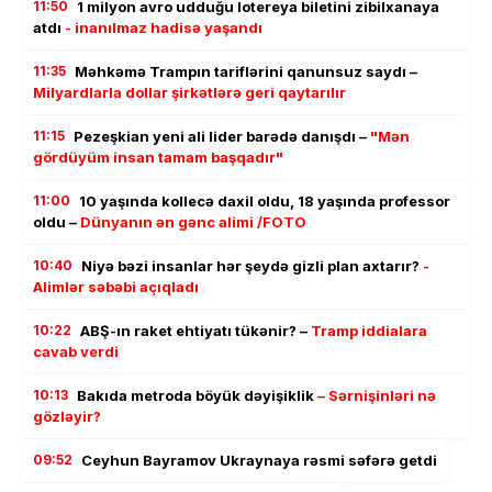
11:50
1 milyon avro udduğu lotereya biletini zibilxanaya
atdı
- inanılmaz hadisə yaşandı
11:35
Məhkəmə Trampın tariflərini qanunsuz saydı –
Milyardlarla dollar şirkətlərə geri qaytarılır
11:15
Pezeşkian yeni ali lider barədə danışdı –
"Mən
gördüyüm insan tamam başqadır"
11:00
10 yaşında kollecə daxil oldu, 18 yaşında professor
oldu –
Dünyanın ən gənc alimi /FOTO
10:40
Niyə bəzi insanlar hər şeydə gizli plan axtarır?
-
Alimlər səbəbi açıqladı
10:22
ABŞ-ın raket ehtiyatı tükənir? –
Tramp iddialara
cavab verdi
10:13
Bakıda metroda böyük dəyişiklik
– Sərnişinləri nə
gözləyir?
09:52
Ceyhun Bayramov Ukraynaya rəsmi səfərə getdi