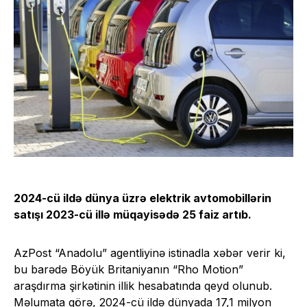
2024-cü ildə dünya üzrə elektrik avtomobillərin
satışı 2023-cü illə müqayisədə 25 faiz artıb.
AzPost “Anadolu” agentliyinə istinadla xəbər verir ki,
bu barədə Böyük Britaniyanın “Rho Motion”
araşdırma şirkətinin illik hesabatında qeyd olunub.
Məlumata görə, 2024-cü ildə dünyada 17,1 milyon