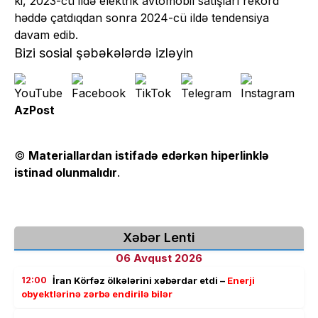
ki, 2023-cü ildə elektrik avtomobil satışları rekord
həddə çatdıqdan sonra 2024-cü ildə tendensiya
davam edib.
Bizi sosial şəbəkələrdə izləyin
AzPost
©
Materiallardan istifadə edərkən hiperlinklə
istinad olunmalıdır
.
Xəbər Lenti
06 Avqust 2026
12:00
İran Körfəz ölkələrini xəbərdar etdi –
Enerji
obyektlərinə zərbə endirilə bilər