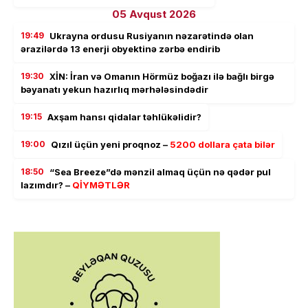
05 Avqust 2026
19:49
Ukrayna ordusu Rusiyanın nəzarətində olan
ərazilərdə 13 enerji obyektinə zərbə endirib
19:30
XİN: İran və Omanın Hörmüz boğazı ilə bağlı birgə
bəyanatı yekun hazırlıq mərhələsindədir
19:15
Axşam hansı qidalar təhlükəlidir?
19:00
Qızıl üçün yeni proqnoz –
5200 dollara çata bilər
18:50
“Sea Breeze”də mənzil almaq üçün nə qədər pul
lazımdır? –
QİYMƏTLƏR