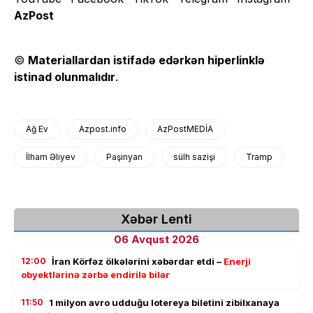
AzPost
©
Materiallardan istifadə edərkən hiperlinklə
istinad olunmalıdır
.
Ağ Ev
Azpost.info
AzPostMEDİA
İlham Əliyev
Paşinyan
sülh sazişi
Tramp
Xəbər Lenti
06 Avqust 2026
12:00
İran Körfəz ölkələrini xəbərdar etdi –
Enerji
obyektlərinə zərbə endirilə bilər
11:50
1 milyon avro udduğu lotereya biletini zibilxanaya