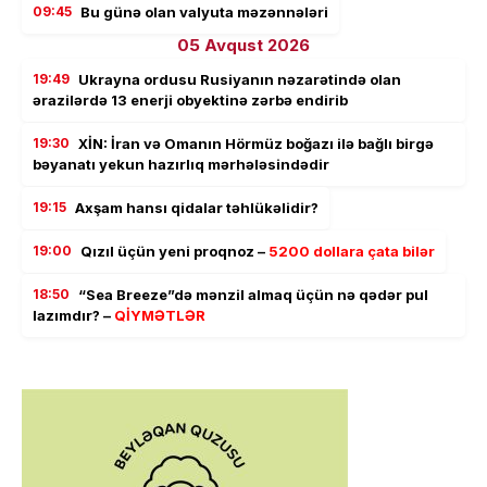
09:45
Bu günə olan valyuta məzənnələri
05 Avqust 2026
19:49
Ukrayna ordusu Rusiyanın nəzarətində olan
ərazilərdə 13 enerji obyektinə zərbə endirib
19:30
XİN: İran və Omanın Hörmüz boğazı ilə bağlı birgə
bəyanatı yekun hazırlıq mərhələsindədir
19:15
Axşam hansı qidalar təhlükəlidir?
19:00
Qızıl üçün yeni proqnoz –
5200 dollara çata bilər
18:50
“Sea Breeze”də mənzil almaq üçün nə qədər pul
lazımdır? –
QİYMƏTLƏR