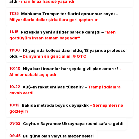
atdı
- inanılmaz hadisə yaşandı
11:35
Məhkəmə Trampın tariflərini qanunsuz saydı –
Milyardlarla dollar şirkətlərə geri qaytarılır
11:15
Pezeşkian yeni ali lider barədə danışdı –
"Mən
gördüyüm insan tamam başqadır"
11:00
10 yaşında kollecə daxil oldu, 18 yaşında professor
oldu –
Dünyanın ən gənc alimi /FOTO
10:40
Niyə bəzi insanlar hər şeydə gizli plan axtarır?
-
Alimlər səbəbi açıqladı
10:22
ABŞ-ın raket ehtiyatı tükənir? –
Tramp iddialara
cavab verdi
10:13
Bakıda metroda böyük dəyişiklik
– Sərnişinləri nə
gözləyir?
09:52
Ceyhun Bayramov Ukraynaya rəsmi səfərə getdi
09:45
Bu günə olan valyuta məzənnələri