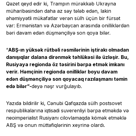
Qəzet qeyd edir ki, Trampın mürəkkəb Ukrayna
müharibəsindən daha az səy tələb edən, lakin
əhəmiyyətli mükafatlar verən sülh üçün bir fürsət
var: Ermənistan və Azərbaycan arasında onilliklərdən
bəri davam edən düşmənçiliyə son qoya bilər.
“
ABŞ-ın yüksək rütbəli rəsmilərinin iştirakı olmadan
danışıqlar dalana dirənmək təhlükəsi ilə üzləşir. Bu,
Rusiyaya regionda öz təsirini bərpa etmək imkanı
verir. Həmçinin regionda onilliklər boyu davam
edən düşmənçiliyə son qoyacaq razılaşmanı təmin
edə bilər”-
deyə nəşr vurğulayıb.
Yazıda bildirilir ki, Cənubi Qafqazda sülh postsovet
respublikalarına iqtisadi suverenliyi bərpa etməkdə və
neoimperialist Rusiyanı cilovlamaqda kömək etməklə
ABŞ və onun müttəfiqlərinin xeyrinə olardı.