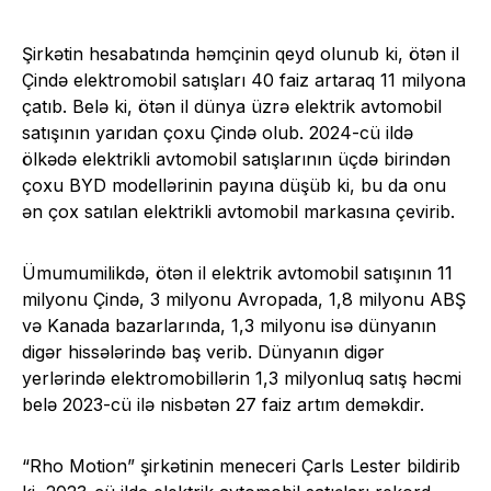
Şirkətin hesabatında həmçinin qeyd olunub ki, ötən il
Çində elektromobil satışları 40 faiz artaraq 11 milyona
çatıb. Belə ki, ötən il dünya üzrə elektrik avtomobil
satışının yarıdan çoxu Çində olub. 2024-cü ildə
ölkədə elektrikli avtomobil satışlarının üçdə birindən
çoxu BYD modellərinin payına düşüb ki, bu da onu
ən çox satılan elektrikli avtomobil markasına çevirib.
Ümumumilikdə, ötən il elektrik avtomobil satışının 11
milyonu Çində, 3 milyonu Avropada, 1,8 milyonu ABŞ
və Kanada bazarlarında, 1,3 milyonu isə dünyanın
digər hissələrində baş verib. Dünyanın digər
yerlərində elektromobillərin 1,3 milyonluq satış həcmi
belə 2023-cü ilə nisbətən 27 faiz artım deməkdir.
“Rho Motion” şirkətinin meneceri Çarls Lester bildirib