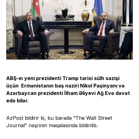
ABŞ-ın yeni prezidenti Tramp tarixi sülh sazişi
üçün Ermənistanın baş naziri Nikol Paşinyanı və
Azərbaycan prezidenti İlham Əliyevi Ağ Evə dəvət
edə bilər.
AzPost bildirir ki, bu barədə “The Wall Street
Journal” nəşrinin məqaləsində bildirilib.