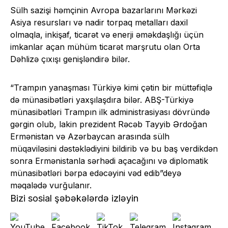
Sülh sazişi həmçinin Avropa bazarlarını Mərkəzi
Asiya resursları və nadir torpaq metalları daxil
olmaqla, inkişaf, ticarət və enerji əməkdaşlığı üçün
imkanlar açan mühüm ticarət marşrutu olan Orta
Dəhlizə çıxışı genişləndirə bilər.
“Trampın yanaşması Türkiyə kimi çətin bir müttəfiqlə
də münasibətləri yaxşılaşdıra bilər. ABŞ-Türkiyə
münasibətləri Trampın ilk administrasiyası dövründə
gərgin olub, lakin prezident Rəcəb Tayyib Ərdoğan
Ermənistan və Azərbaycan arasında sülh
müqaviləsini dəstəklədiyini bildirib və bu baş verdikdən
sonra Ermənistanla sərhədi açacağını və diplomatik
münasibətləri bərpa edəcəyini vəd edib”deyə
məqalədə vurğulanır.
Bizi sosial şəbəkələrdə izləyin