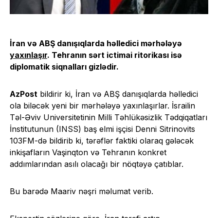
İran və ABŞ danışıqlarda həlledici mərhələyə
yaxınlaşır
. Tehranın sərt ictimai ritorikası isə
diplomatik siqnalları gizlədir.
AzPost
bildirir ki, İran və ABŞ danışıqlarda həlledici
ola biləcək yeni bir mərhələyə yaxınlaşırlar. İsrailin
Təl-Əviv Universitetinin Milli Təhlükəsizlik Tədqiqatları
İnstitutunun (INSS) baş elmi işçisi Denni Sitrinovits
103FM-də bildirib ki, tərəflər faktiki olaraq gələcək
inkişafların Vaşinqton və Tehranın konkret
addımlarından asılı olacağı bir nöqtəyə çatıblar.
Bu barədə Maariv nəşri məlumat verib.