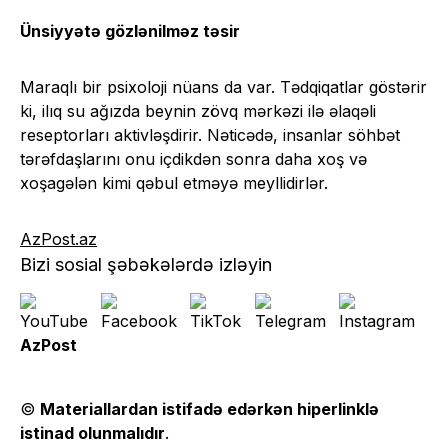
Ünsiyyətə gözlənilməz təsir
Maraqlı bir psixoloji nüans da var. Tədqiqatlar göstərir
ki, ilıq su ağızda beynin zövq mərkəzi ilə əlaqəli
reseptorları aktivləşdirir. Nəticədə, insanlar söhbət
tərəfdaşlarını onu içdikdən sonra daha xoş və
xoşagələn kimi qəbul etməyə meyllidirlər.
AzPost.az
Bizi sosial şəbəkələrdə izləyin
AzPost
©
Materiallardan istifadə edərkən hiperlinklə
istinad olunmalıdır
.