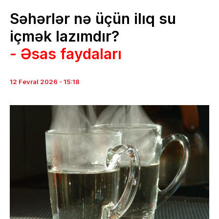
Səhərlər nə üçün ilıq su
içmək lazımdır?
- Əsas faydaları
12 Fevral 2026 - 15:18