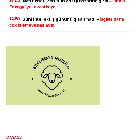
15:00
Neft Fondu Perunun enerji bazarına girdi –
“Inkia
Energy”yə investisiya
14:50
Süni intellekt iş gününü qısaltmadı –
İşçilər daha
çox işləməyə başlayıb
MARAQLI