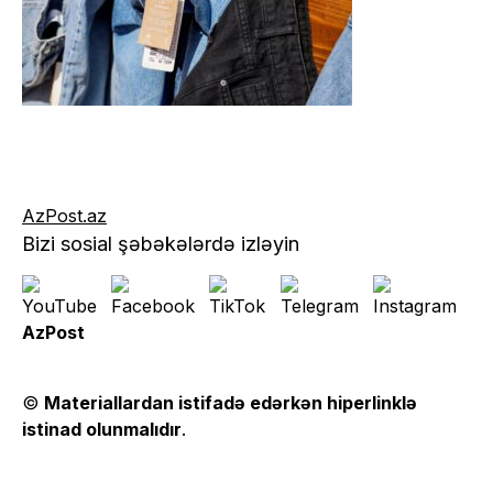
AzPost.az
Bizi sosial şəbəkələrdə izləyin
AzPost
©
Materiallardan istifadə edərkən hiperlinklə
istinad olunmalıdır
.