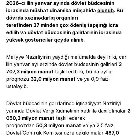
2026-cı ilin yanvar ayında dövlət büdcəsinin
icrasında müsbət dinamika müşahidə
olunub
. Bu
dövrdə xəzinədarlıq orqanları
tərəfindən 37 mindən çox ödəniş tapşırığı icra
edilib və dövlət büdcəsinin gəlirlərinin icrasında
yüksək göstəricilər qeydə alınıb.
Maliyyə Nazirliyinin yaydığı məlumatda deyilir ki, cari
ilin yanvar ayı ərzində dövlət büdcəsinin gəlirləri
3
707,3
milyon manat
təşkil edib ki, bu da aylıq
proqnozu
32,0 milyon manat
və ya 0,9 faiz
üstələyib.
Dövlət büdcəsinin gəlirlərində İqtisadiyyat Nazirliyi
yanında Dövlət Vergi Xidmətinin xətti ilə daxilolmalar
2
050,3 milyon manat
təşkil edərək
proqnozdan
50,3
milyon manat
və ya 2,5 faiz,
Dövlət Gömrük Komitəsi üzrə daxilolmalar
487,0