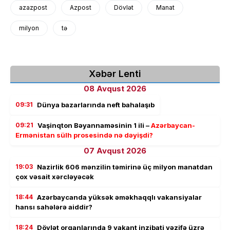
azazpost
Azpost
Dövlət
Manat
milyon
tə
Xəbər Lenti
08 Avqust 2026
09:31
Dünya bazarlarında neft bahalaşıb
09:21
Vaşinqton Bəyannaməsinin 1 ili –
Azərbaycan-
Ermənistan sülh prosesində nə dəyişdi?
07 Avqust 2026
19:03
Nazirlik 606 mənzilin təmirinə üç milyon manatdan
çox vəsait xərcləyəcək
18:44
Azərbaycanda yüksək əməkhaqqlı vakansiyalar
hansı sahələrə aiddir?
18:24
Dövlət orqanlarında 9 vakant inzibati vəzifə üzrə