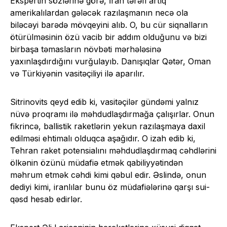
Ekspertin sözlərinə görə, İran tərəfi artıq
amerikalılardan gələcək razılaşmanın necə ola
biləcəyi barədə mövqeyini alıb. O, bu cür siqnalların
ötürülməsinin özü vacib bir addım olduğunu və bizi
birbaşa təmasların növbəti mərhələsinə
yaxınlaşdırdığını vurğulayıb. Danışıqlar Qətər, Oman
və Türkiyənin vasitəçiliyi ilə aparılır.
Sitrinovits qeyd edib ki, vasitəçilər gündəmi yalnız
nüvə proqramı ilə məhdudlaşdırmağa çalışırlar. Onun
fikrincə, ballistik raketlərin yekun razılaşmaya daxil
edilməsi ehtimalı olduqca aşağıdır. O izah edib ki,
Tehran raket potensialını məhdudlaşdırmaq cəhdlərini
ölkənin özünü müdafiə etmək qabiliyyətindən
məhrum etmək cəhdi kimi qəbul edir. Əslində, onun
dediyi kimi, iranlılar bunu öz müdafiələrinə qarşı sui-
qəsd hesab edirlər.