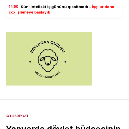
14:50
Süni intellekt iş gününü qısaltmadı –
İşçilər daha
çox işləməyə başlayıb
İQTISADIYYAT