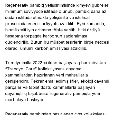
Regenerativ pambıq yetişdirilmisində kimyəvi gübrələr
minimum səviyyədə istifadə olunub, pambıq daha az
sudan istifadə etməklə yetişdirilib və istehsal
prosesində enerji sərfiyyatı azaldılıb. Eyni zamanda,
biomüxtəlifliyin artımına töhfə verilib, bitki örtüyü
hesabına torpaqda karbonun saxlanılması
gücləndirilib. Bütün bu müsbət təsirlərin birgə nəticəsi
olaraq, ümumi karbon emissiyası azaldılıb.
Trendyolmilla 2022-ci ildən başlayaraq hər mövsüm
“Trendyol Care” kolleksiyasını dayanıqlı
xammallardan hazırlanan yeni məhsullarla
genişləndirir. Təkrar emal edilmiş liflər, ekoloji davamlı
parçalar və təbiət dostu xammallarla başlayan
dayanıqlılıq təşəbbüsü regenerativ pambıqla yeni
mərhələyə başlayıb.
Regenerativ pambıqdan hazırlanan cins kolleksiyası