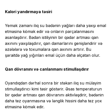
Kalori yandırmaya təsiri
Yemək zamanı ilıq su bədənin yağları daha yaxşı emal
etməsinə kömək edir və onların parçalanmasını
asanlaşdırır. Bədən istiliyinin bir qədər artması qan
axınını yaxşılaşdırır, qan damarlarını genişləndirir və
əzələlərə və toxumalara qan axınını artırır. Bu
şəraitdə yağ yığınları emal üçün daha əlçatan olur.
Qan dövranını və canlanmanı stimullaşdırır
Oyandıqdan dərhal sonra bir stəkan ilıq su mülayim
stimullaşdırıcı kimi təsir göstərir. Əsas temperaturun
bir qədər artması qan dövranını aktivləşdirir, bədənin
daha tez oyanmasına və lənglik hissini daha tez yox
etməsinə kömək edir.