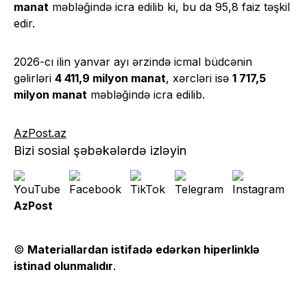
manat
məbləğində icra edilib ki, bu da 95,8 faiz təşkil
edir.
2026-cı ilin yanvar ayı ərzində icmal büdcənin
gəlirləri
4 411,9 milyon manat
, xərcləri isə
1 717,5
milyon manat
məbləğində icra edilib.
AzPost.az
Bizi sosial şəbəkələrdə izləyin
AzPost
©
Materiallardan istifadə edərkən hiperlinklə
istinad olunmalıdır
.