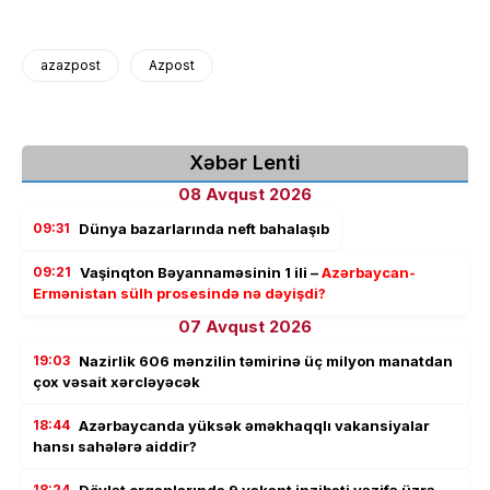
azazpost
Azpost
Xəbər Lenti
08 Avqust 2026
09:31
Dünya bazarlarında neft bahalaşıb
09:21
Vaşinqton Bəyannaməsinin 1 ili –
Azərbaycan-
Ermənistan sülh prosesində nə dəyişdi?
07 Avqust 2026
19:03
Nazirlik 606 mənzilin təmirinə üç milyon manatdan
çox vəsait xərcləyəcək
18:44
Azərbaycanda yüksək əməkhaqqlı vakansiyalar
hansı sahələrə aiddir?
18:24
Dövlət orqanlarında 9 vakant inzibati vəzifə üzrə