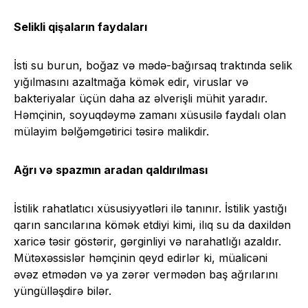
Selikli qişaların faydaları
İsti su burun, boğaz və mədə-bağırsaq traktında selik
yığılmasını azaltmağa kömək edir, viruslar və
bakteriyalar üçün daha az əlverişli mühit yaradır.
Həmçinin, soyuqdəymə zamanı xüsusilə faydalı olan
mülayim bəlğəmgətirici təsirə malikdir.
Ağrı və spazmın aradan qaldırılması
İstilik rahatlatıcı xüsusiyyətləri ilə tanınır. İstilik yastığı
qarın sancılarına kömək etdiyi kimi, ilıq su da daxildən
xaricə təsir göstərir, gərginliyi və narahatlığı azaldır.
Mütəxəssislər həmçinin qeyd edirlər ki, müalicəni
əvəz etmədən və ya zərər vermədən baş ağrılarını
yüngülləşdirə bilər.