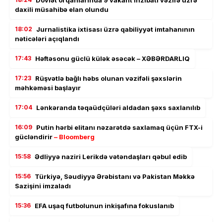
daxili müsahibə elan olundu
18:02
Jurnalistika ixtisası üzrə qabiliyyət imtahanının
nəticələri açıqlandı
17:43
Həftəsonu güclü külək əsəcək – XƏBƏRDARLIQ
17:23
Rüşvətlə bağlı həbs olunan vəzifəli şəxslərin
məhkəməsi başlayır
17:04
Lənkəranda təqaüdçüləri aldadan şəxs saxlanılıb
16:09
Putin hərbi elitanı nəzarətdə saxlamaq üçün FTX-i
gücləndirir
– Bloomberg
15:58
Ədliyyə naziri Lerikdə vətəndaşları qəbul edib
15:56
Türkiyə, Səudiyyə Ərəbistanı və Pakistan Məkkə
Sazişini imzaladı
15:36
EFA uşaq futbolunun inkişafına fokuslanıb