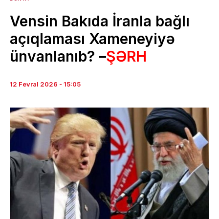
Vensin Bakıda İranla bağlı
açıqlaması Xameneyiyə
ünvanlanıb? –
ŞƏRH
12 Fevral 2026 - 15:05