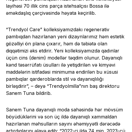
layihəsi 70 illik cins parça istehsalçısı Bossa ilə
əməkdaşlıq çərçivəsində həyata keçirilib.
“Trendyol Care” kolleksiyamızdakı regenerativ
pambıqdan hazırlanan yeni dizaynlarımız həm estetik
gözəlliyi ön plana çıxarır, həm də təbiətə olan
diqqətimizi əks etdirir. Yeni kolleksiyamızda qadınlar
üçün cins (denim) modellər təqdim olunur. Dayanıqlı
kənd təsərrüfatı üsulları ilə yetişdirilən və kimyəvi
maddələrin istifadəsi minimuma endirilən bu xüsusi
pambıqlar qarderoblarda stil və dayanıqlılığı
birləşdirir”, – deyə “Trendyolmilla”nın baş direktoru
Sanem Tuna bildirib.
Sanem Tuna dayanıqlı moda sahəsində hər mövsüm
böyüdüklərini və son üç ildə dayanıqlı xammaldan
hazırlanan məhsulların sayını əhəmiyyətli dərəcədə
artırdıqlarını əlavə edib: “2022-ci ildə 74 min, 2023-cü