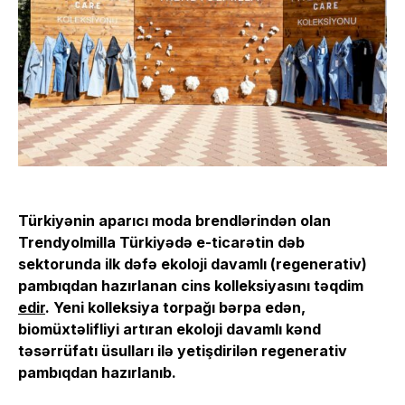
Türkiyənin aparıcı moda brendlərindən olan
Trendyolmilla Türkiyədə e-ticarətin dəb
sektorunda ilk dəfə ekoloji davamlı (regenerativ)
pambıqdan hazırlanan cins kolleksiyasını təqdim
edir
. Yeni kolleksiya torpağı bərpa edən,
biomüxtəlifliyi artıran ekoloji davamlı kənd
təsərrüfatı üsulları ilə yetişdirilən regenerativ
pambıqdan hazırlanıb.