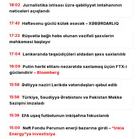
18:02
Jurnalistika ixtisası üzrə qabiliyyət imtahanının
nəticələri açıqlandı
17:43
Həftəsonu güclü külək əsəcək – XƏBƏRDARLIQ
17:23
Rüşvətlə bağlı həbs olunan vəzifəli şəxslərin
məhkəməsi başlayır
17:04
Lənkəranda təqaüdçüləri aldadan şəxs saxlanılıb
16:09
Putin hərbi elitanı nəzarətdə saxlamaq üçün FTX-i
gücləndirir
– Bloomberg
15:58
Ədliyyə naziri Lerikdə vətəndaşları qəbul edib
15:56
Türkiyə, Səudiyyə Ərəbistanı və Pakistan Məkkə
Sazişini imzaladı
15:36
EFA uşaq futbolunun inkişafına fokuslanıb
15:00
Neft Fondu Perunun enerji bazarına girdi –
“Inkia
Energy”yə investisiya