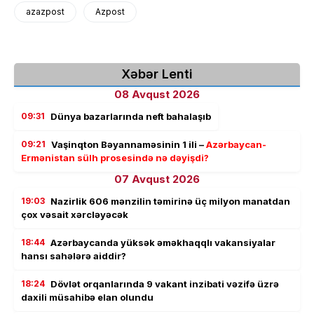
azazpost
Azpost
Xəbər Lenti
08 Avqust 2026
09:31
Dünya bazarlarında neft bahalaşıb
09:21
Vaşinqton Bəyannaməsinin 1 ili –
Azərbaycan-
Ermənistan sülh prosesində nə dəyişdi?
07 Avqust 2026
19:03
Nazirlik 606 mənzilin təmirinə üç milyon manatdan
çox vəsait xərcləyəcək
18:44
Azərbaycanda yüksək əməkhaqqlı vakansiyalar
hansı sahələrə aiddir?
18:24
Dövlət orqanlarında 9 vakant inzibati vəzifə üzrə
daxili müsahibə elan olundu