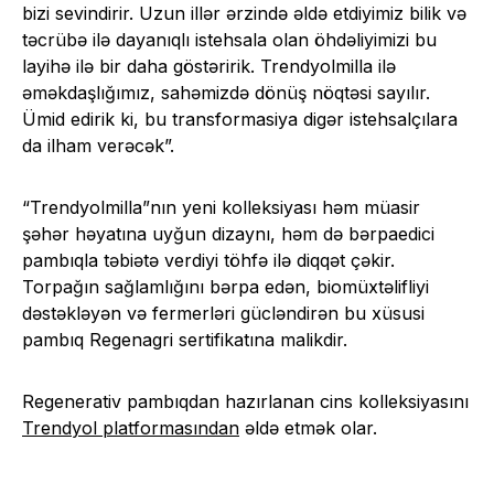
bizi sevindirir. Uzun illər ərzində əldə etdiyimiz bilik və
təcrübə ilə dayanıqlı istehsala olan öhdəliyimizi bu
layihə ilə bir daha göstəririk. Trendyolmilla ilə
əməkdaşlığımız, sahəmizdə dönüş nöqtəsi sayılır.
Ümid edirik ki, bu transformasiya digər istehsalçılara
da ilham verəcək”.
“Trendyolmilla”nın yeni kolleksiyası həm müasir
şəhər həyatına uyğun dizaynı, həm də bərpaedici
pambıqla təbiətə verdiyi töhfə ilə diqqət çəkir.
Torpağın sağlamlığını bərpa edən, biomüxtəlifliyi
dəstəkləyən və fermerləri gücləndirən bu xüsusi
pambıq Regenagri sertifikatına malikdir.
Regenerativ pambıqdan hazırlanan cins kolleksiyasını
Trendyol platformasından
əldə etmək olar.