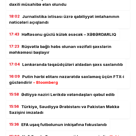
daxili müsahibə elan olundu
18:02
Jurnalistika ixtisası üzrə qabiliyyət imtahanının
nəticələri açıqlandı
17:43
Həftəsonu güclü külək əsəcək – XƏBƏRDARLIQ
17:23
Rüşvətlə bağlı həbs olunan vəzifəli şəxslərin
məhkəməsi başlayır
17:04
Lənkəranda təqaüdçüləri aldadan şəxs saxlanılıb
16:09
Putin hərbi elitanı nəzarətdə saxlamaq üçün FTX-i
gücləndirir
– Bloomberg
15:58
Ədliyyə naziri Lerikdə vətəndaşları qəbul edib
15:56
Türkiyə, Səudiyyə Ərəbistanı və Pakistan Məkkə
Sazişini imzaladı
15:36
EFA uşaq futbolunun inkişafına fokuslanıb