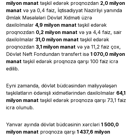
milyon manat
təşkil edərək proqnozdan
2,0
milyon
manat
və ya 0,4 faiz, İqtisadiyyat Nazirliyi yanında
Əmlak Məsələləri Dövlət Xidməti üzrə
daxilolmalar
4,9 milyon manat
təşkil edərək
proqnozdan
0,2
milyon manat
və ya 4,4 faiz, sair
daxilolmalar
31,0 milyon manat
təşkil edərək
proqnozdan
3,1
milyon manat
və ya 11,2 faiz çox,
Dövlət Neft Fondundan transfert isə
1 070,0 milyon
manat
təşkil edərək proqnoza qarşı 100 faiz icra
edilib.
Eyni zamanda, dövlət büdcəsindən maliyyələşən
təşkilatların ödənişli xidmətlərindən daxilolmalar
64,1
milyon manat
təşkil edərək proqnoza qarşı 73,1 faiz
icra olunub.
Yanvar ayında dövlət büdcəsinin xərcləri
1 500,0
milyon manat
proqnoza qarşı
1 437,6
milyon