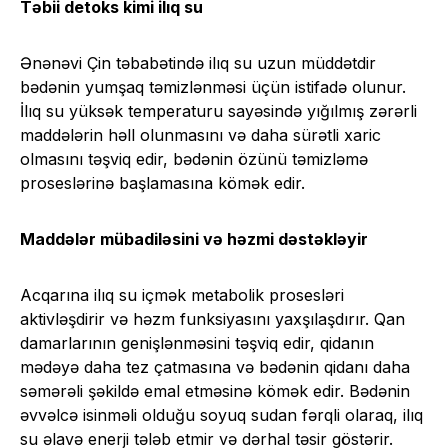
Təbii detoks kimi ilıq su
Ənənəvi Çin təbabətində ilıq su uzun müddətdir
bədənin yumşaq təmizlənməsi üçün istifadə olunur.
İlıq su yüksək temperaturu sayəsində yığılmış zərərli
maddələrin həll olunmasını və daha sürətli xaric
olmasını təşviq edir, bədənin özünü təmizləmə
proseslərinə başlamasına kömək edir.
Maddələr mübadiləsini və həzmi dəstəkləyir
Acqarına ilıq su içmək metabolik prosesləri
aktivləşdirir və həzm funksiyasını yaxşılaşdırır. Qan
damarlarının genişlənməsini təşviq edir, qidanın
mədəyə daha tez çatmasına və bədənin qidanı daha
səmərəli şəkildə emal etməsinə kömək edir. Bədənin
əvvəlcə isinməli olduğu soyuq sudan fərqli olaraq, ilıq
su əlavə enerji tələb etmir və dərhal təsir göstərir.