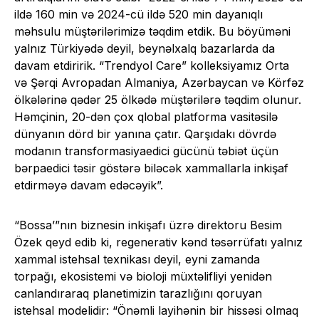
ildə 160 min və 2024-cü ildə 520 min dayanıqlı
məhsulu müştərilərimizə təqdim etdik. Bu böyüməni
yalnız Türkiyədə deyil, beynəlxalq bazarlarda da
davam etdiririk. “Trendyol Care” kolleksiyamız Orta
və Şərqi Avropadan Almaniya, Azərbaycan və Körfəz
ölkələrinə qədər 25 ölkədə müştərilərə təqdim olunur.
Həmçinin, 20-dən çox qlobal platforma vasitəsilə
dünyanın dörd bir yanına çatır. Qarşıdakı dövrdə
modanın transformasiyaedici gücünü təbiət üçün
bərpaedici təsir göstərə biləcək xammallarla inkişaf
etdirməyə davam edəcəyik”.
“Bossa’”nın biznesin inkişafı üzrə direktoru Besim
Özek qeyd edib ki, regenerativ kənd təsərrüfatı yalnız
xammal istehsal texnikası deyil, eyni zamanda
torpağı, ekosistemi və bioloji müxtəlifliyi yenidən
canlandıraraq planetimizin tarazlığını qoruyan
istehsal modelidir: “Önəmli layihənin bir hissəsi olmaq