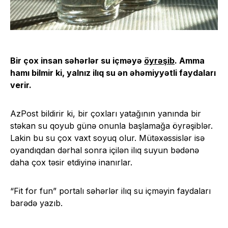
Bir çox insan səhərlər su içməyə
öyrəşib
. Amma
hamı bilmir ki, yalnız ilıq su ən əhəmiyyətli faydaları
verir.
AzPost bildirir ki, bir çoxları yatağının yanında bir
stəkan su qoyub günə onunla başlamağa öyrəşiblər.
Lakin bu su çox vaxt soyuq olur. Mütəxəssislər isə
oyandıqdan dərhal sonra içilən ilıq suyun bədənə
daha çox təsir etdiyinə inanırlar.
“Fit for fun” portalı səhərlər ilıq su içməyin faydaları
barədə yazıb.