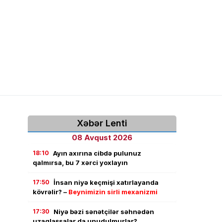
Xəbər Lenti
08 Avqust 2026
18:10
Ayın axırına cibdə pulunuz
qalmırsa, bu 7 xərci yoxlayın
17:50
İnsan niyə keçmişi xatırlayanda
kövrəlir? –
Beynimizin sirli mexanizmi
17:30
Niyə bəzi sənətçilər səhnədən
uzaqlaşsalar da unudulmurlar?