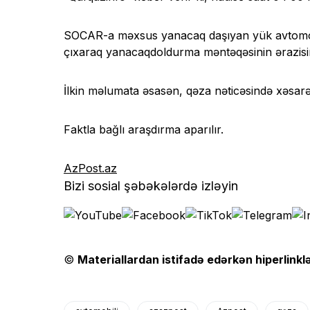
SOCAR-a məxsus yanacaq daşıyan yük avtomobi
çıxaraq yanacaqdoldurma məntəqəsinin ərazisin
İlkin məlumata əsasən, qəza nəticəsində xəsarət
Faktla bağlı araşdırma aparılır.
AzPost.az
Bizi sosial şəbəkələrdə izləyin
©
Materiallardan istifadə edərkən hiperlinklə