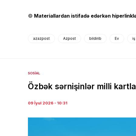
©
Materiallardan istifadə edərkən hiperlinklə
azazpost
Azpost
bildirib
Ev
iş
SOSIAL
Özbək sərnişinlər milli kartlar
09 İyul 2026 - 10:31