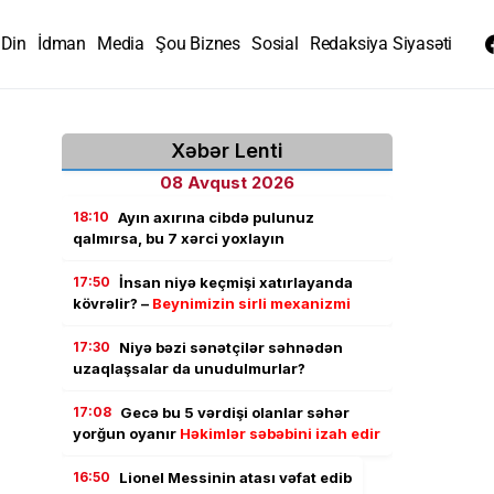
Din
İdman
Media
Şou Biznes
Sosial
Redaksiya Siyasəti
Xəbər Lenti
08 Avqust 2026
18:10
Ayın axırına cibdə pulunuz
qalmırsa, bu 7 xərci yoxlayın
17:50
İnsan niyə keçmişi xatırlayanda
kövrəlir? –
Beynimizin sirli mexanizmi
17:30
Niyə bəzi sənətçilər səhnədən
uzaqlaşsalar da unudulmurlar?
17:08
Gecə bu 5 vərdişi olanlar səhər
yorğun oyanır
Həkimlər səbəbini izah edir
16:50
Lionel Messinin atası vəfat edib