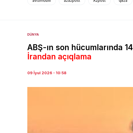
avtomobili
azazpost
Azpost
qəza
DÜNYA
ABŞ-ın son hücumlarında 14 
İrandan açıqlama
09 İyul 2026 - 10:58