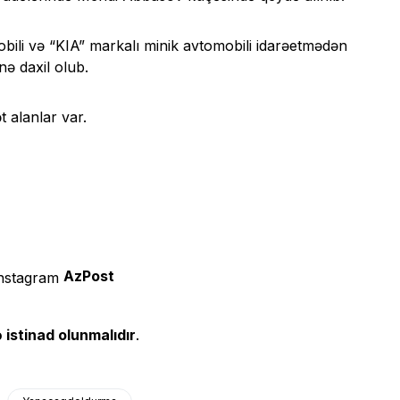
li və “KIA” markalı minik avtomobili idarəetmədən
ə daxil olub.
 alanlar var.
AzPost
 istinad olunmalıdır
.