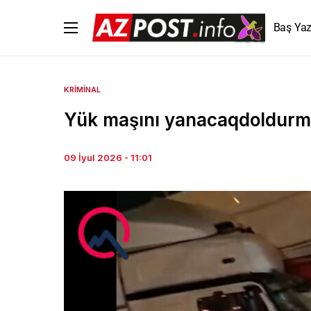
Baş Yaz
KRIMINAL
Yük maşını yanacaqdoldurma
09 İyul 2026 - 11:01