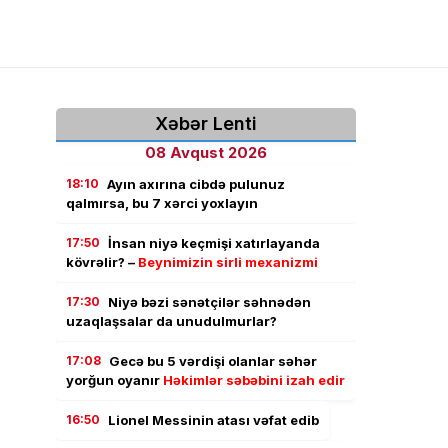
Xəbər Lenti
08 Avqust 2026
18:10
Ayın axırına cibdə pulunuz
qalmırsa, bu 7 xərci yoxlayın
17:50
İnsan niyə keçmişi xatırlayanda
kövrəlir? –
Beynimizin sirli mexanizmi
17:30
Niyə bəzi sənətçilər səhnədən
uzaqlaşsalar da unudulmurlar?
17:08
Gecə bu 5 vərdişi olanlar səhər
yorğun oyanır
Həkimlər səbəbini izah edir
16:50
Lionel Messinin atası vəfat edib