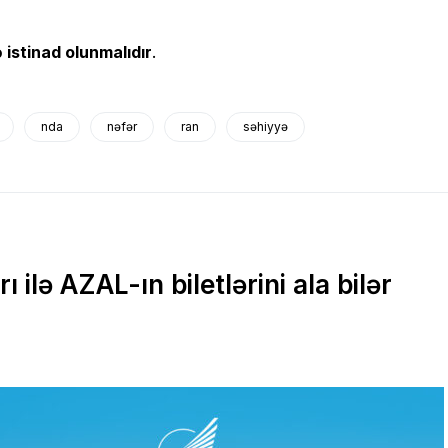
 istinad olunmalıdır
.
nda
nəfər
ran
səhiyyə
ı ilə AZAL-ın biletlərini ala bilər