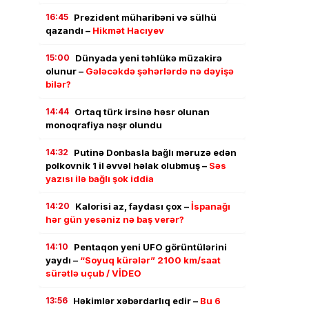
16:45
Prezident müharibəni və sülhü
qazandı –
Hikmət Hacıyev
15:00
Dünyada yeni təhlükə müzakirə
olunur –
Gələcəkdə şəhərlərdə nə dəyişə
bilər?
14:44
Ortaq türk irsinə həsr olunan
monoqrafiya nəşr olundu
14:32
Putinə Donbasla bağlı məruzə edən
polkovnik 1 il əvvəl həlak olubmuş –
Səs
yazısı ilə bağlı şok iddia
14:20
Kalorisi az, faydası çox –
İspanağı
hər gün yesəniz nə baş verər?
14:10
Pentaqon yeni UFO görüntülərini
yaydı –
“Soyuq kürələr” 2100 km/saat
sürətlə uçub / VİDEO
13:56
Həkimlər xəbərdarlıq edir –
Bu 6