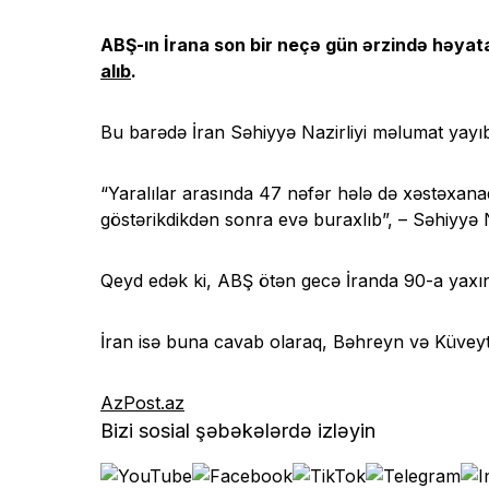
ABŞ-ın İrana son bir neçə gün ərzində həyata
alıb
.
Bu barədə İran Səhiyyə Nazirliyi məlumat yayı
“Yaralılar arasında 47 nəfər hələ də xəstəxanad
göstərikdikdən sonra evə buraxlıb”, – Səhiyyə Naz
Qeyd edək ki, ABŞ ötən gecə İranda 90-a yaxın h
İran isə buna cavab olaraq, Bəhreyn və Küveyt
AzPost.az
Bizi sosial şəbəkələrdə izləyin