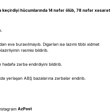
 keçirdiyi hücumlarında 14 nəfər ölüb, 78 nəfər xəsarət
b.
an evə buraxılmayıb. Digərləri isə lazımi tibbi xidmət
irliyinin rəsmisi bildirib.
ədəfə zərbə endirdiyini bildirib.
də yerləşən ABŞ bazalarına zərbələr endirib.
AzPost