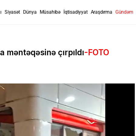
ı
Siyasət
Dünya
Müsahibə
İqtisadiyyat
Araşdırma
Gündəm
 məntəqəsinə çırpıldı
-FOTO