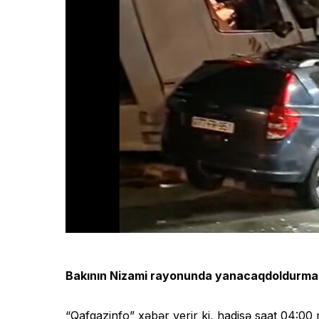
Bakının Nizami rayonunda yanacaqdoldurm
“Qafqazinfo” xəbər verir ki, hadisə saat 04:00