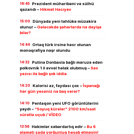
16:45
Prezident müharibəni və sülhü
qazandı –
Hikmət Hacıyev
15:00
Dünyada yeni təhlükə müzakirə
olunur –
Gələcəkdə şəhərlərdə nə dəyişə
bilər?
14:44
Ortaq türk irsinə həsr olunan
monoqrafiya nəşr olundu
14:32
Putinə Donbasla bağlı məruzə edən
polkovnik 1 il əvvəl həlak olubmuş –
Səs
yazısı ilə bağlı şok iddia
14:20
Kalorisi az, faydası çox –
İspanağı
hər gün yesəniz nə baş verər?
14:10
Pentaqon yeni UFO görüntülərini
yaydı –
“Soyuq kürələr” 2100 km/saat
sürətlə uçub / VİDEO
13:56
Həkimlər xəbərdarlıq edir –
Bu 6
əlaməti sadə yorğunluq hesab etməyin!