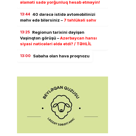
əlaməti sadə yorğunluq hesab etməyin!
13:44
40 dərəcə istidə avtomobilinizi
məhv edə bilərsiniz –
7 təhlükəli səhv
13:25
Regionun tarixini dəyişən
Vaşinqton görüşü –
Azərbaycan hansı
siyasi nəticələri əldə etdi? / TƏHLİL
13:00
Sabaha olan hava proqnozu