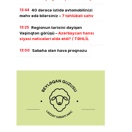
13:44
40 dərəcə istidə avtomobilinizi
məhv edə bilərsiniz –
7 təhlükəli səhv
13:25
Regionun tarixini dəyişən
Vaşinqton görüşü –
Azərbaycan hansı
siyasi nəticələri əldə etdi? / TƏHLİL
13:00
Sabaha olan hava proqnozu