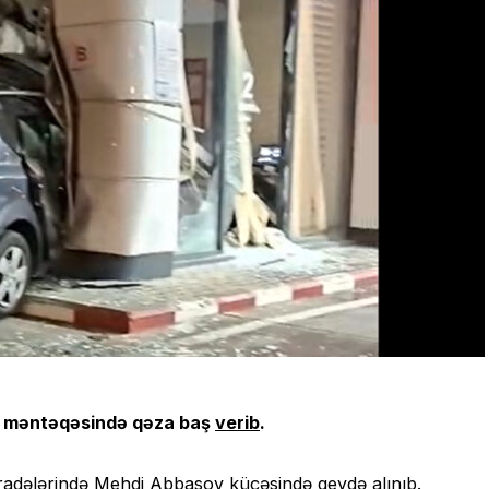
a məntəqəsində qəza baş
verib
.
 radələrində Mehdi Abbasov küçəsində qeydə alınıb.