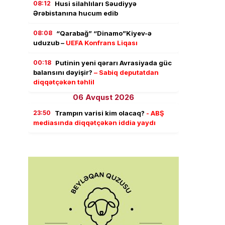
08:12
Husi silahlıları Səudiyyə
Ərəbistanına hucum edib
08:08
“Qarabağ” “Dinamo”Kiyev-ə
uduzub –
UEFA Konfrans Liqası
00:18
Putinin yeni qərarı Avrasiyada güc
balansını dəyişir?
– Sabiq deputatdan
diqqətçəkən təhlil
06 Avqust 2026
23:50
Trampın varisi kim olacaq?
- ABŞ
mediasında diqqətçəkən iddia yaydı