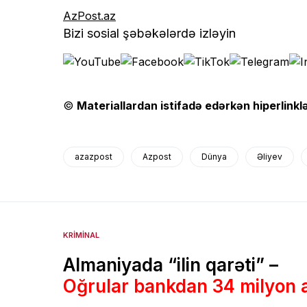
AzPost.az
Bizi sosial şəbəkələrdə izləyin
©
Materiallardan istifadə edərkən hiperlinklə
azazpost
Azpost
Dünya
Əliyev
KRIMINAL
Almaniyada “ilin qarəti” –
Oğrular bankdan 34 milyon a