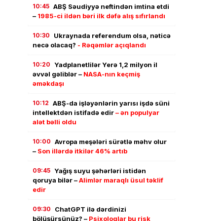
10:45
ABŞ Səudiyyə neftindən imtina etdi
–
1985-ci ildən bəri ilk dəfə alış sıfırlandı
10:30
Ukraynada referendum olsa, nəticə
necə olacaq?
- Rəqəmlər açıqlandı
10:20
Yadplanetlilər Yerə 1,2 milyon il
əvvəl gəliblər –
NASA-nın keçmiş
əməkdaşı
10:12
ABŞ-da işləyənlərin yarısı işdə süni
intellektdən istifadə edir
– ən populyar
alət bəlli oldu
10:00
Avropa meşələri sürətlə məhv olur
–
Son illərdə itkilər 46% artıb
09:45
Yağış suyu şəhərləri istidən
qoruya bilər –
Alimlər maraqlı üsul təklif
edir
09:30
ChatGPT ilə dərdinizi
bölüşürsünüz? –
Psixoloqlar bu risk