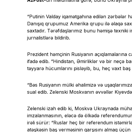
AzPost-
un məlumatına görə, bunu Ukrayna prezi
“Putinin Valday iqamətgahına edilən zərbələr h
Danışıq qrupumuz Amerika qrupu ilə əlaqə saxla
saxtadır. Tərəfdaşlarımız bunu həmişə texniki im
jurnalistlərə bildirib.
Prezident həmçinin Rusiyanın açıqlamalarına c
ifadə edib. “Hindistan, Əmirliklər və bir neçə b
təyyarə hücumlarını pisləyib, bu, heç vaxt baş v
“Bəs Rusiyanın mülki əhalimizə və uşaqlarımıza
sual edib. Zelenski Moskvanın əvvəllər Kiyevdək
Zelenski izah edib ki, Moskva Ukraynada müh
imzalanmasının, eləcə də ölkədə referendumun k
irəli sürür: “Ruslar heç bir referendum istəmirl
atəşkəsin baş verməsinin qarşısını almaq üçün 