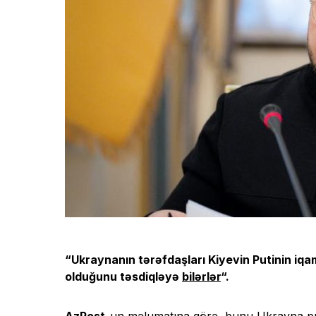
“Ukraynanın tərəfdaşları Kiyevin Putinin iq
olduğunu təsdiqləyə
bilərlər
“.