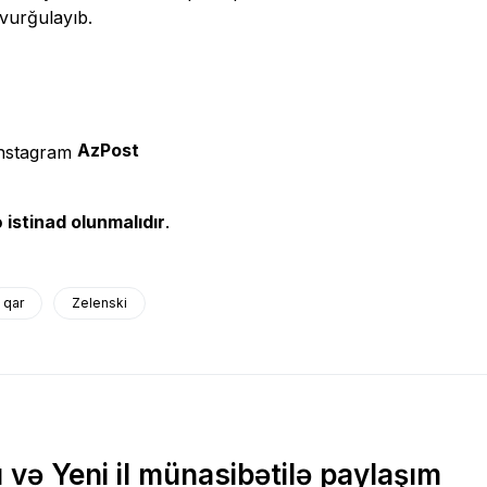
vurğulayıb.
AzPost
 istinad olunmalıdır
.
qar
Zelenski
və Yeni il münasibətilə paylaşım