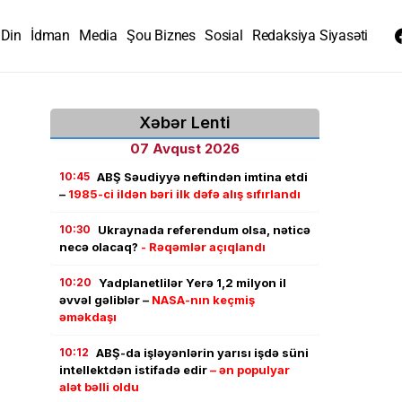
Din
İdman
Media
Şou Biznes
Sosial
Redaksiya Siyasəti
Xəbər Lenti
07 Avqust 2026
10:45
ABŞ Səudiyyə neftindən imtina etdi
–
1985-ci ildən bəri ilk dəfə alış sıfırlandı
10:30
Ukraynada referendum olsa, nəticə
necə olacaq?
- Rəqəmlər açıqlandı
10:20
Yadplanetlilər Yerə 1,2 milyon il
əvvəl gəliblər –
NASA-nın keçmiş
əməkdaşı
10:12
ABŞ-da işləyənlərin yarısı işdə süni
intellektdən istifadə edir
– ən populyar
alət bəlli oldu