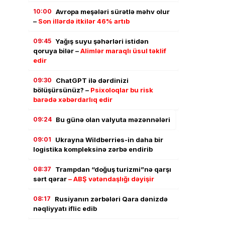
10:00
Avropa meşələri sürətlə məhv olur
–
Son illərdə itkilər 46% artıb
09:45
Yağış suyu şəhərləri istidən
qoruya bilər –
Alimlər maraqlı üsul təklif
edir
09:30
ChatGPT ilə dərdinizi
bölüşürsünüz? –
Psixoloqlar bu risk
barədə xəbərdarlıq edir
09:24
Bu günə olan valyuta məzənnələri
09:01
Ukrayna Wildberries-in daha bir
logistika kompleksinə zərbə endirib
08:37
Trampdan “doğuş turizmi”nə qarşı
sərt qərar
– ABŞ vətəndaşlığı dəyişir
08:17
Rusiyanın zərbələri Qara dənizdə
nəqliyyatı iflic edib