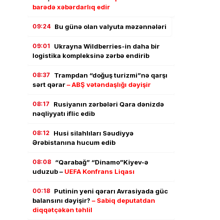
barədə xəbərdarlıq edir
09:24
Bu günə olan valyuta məzənnələri
09:01
Ukrayna Wildberries-in daha bir
logistika kompleksinə zərbə endirib
08:37
Trampdan “doğuş turizmi”nə qarşı
sərt qərar
– ABŞ vətəndaşlığı dəyişir
08:17
Rusiyanın zərbələri Qara dənizdə
nəqliyyatı iflic edib
08:12
Husi silahlıları Səudiyyə
Ərəbistanına hucum edib
08:08
“Qarabağ” “Dinamo”Kiyev-ə
uduzub –
UEFA Konfrans Liqası
00:18
Putinin yeni qərarı Avrasiyada güc
balansını dəyişir?
– Sabiq deputatdan
diqqətçəkən təhlil