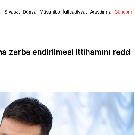
ı
Siyasət
Dünya
Müsahibə
İqtisadiyyat
Araşdırma
Gündəm
a zərbə endirilməsi ittihamını rədd