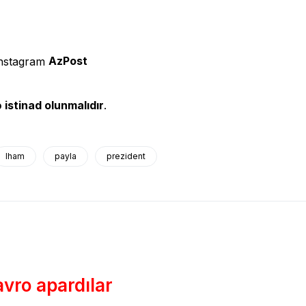
AzPost
 istinad olunmalıdır
.
lham
payla
prezident
vro apardılar