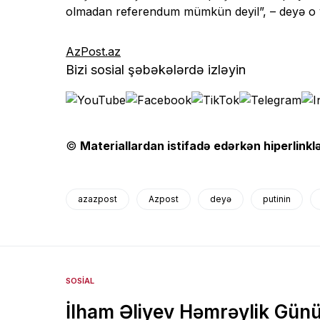
olmadan referendum mümkün deyil”, – deyə o 
AzPost.az
Bizi sosial şəbəkələrdə izləyin
©
Materiallardan istifadə edərkən hiperlinklə
azazpost
Azpost
deyə
putinin
SOSIAL
İlham Əliyev Həmrəylik Günü 