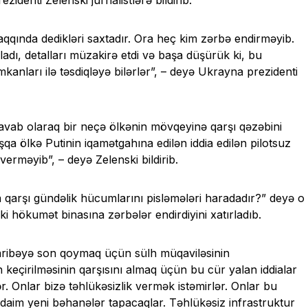
denti Zelenski jurnalistlərə bildirib.
aqqında dedikləri saxtadır. Ora heç kim zərbə endirməyib.
dı, detalları müzakirə etdi və başa düşürük ki, bu
kanları ilə təsdiqləyə bilərlər”, – deyə Ukrayna prezidenti
avab olaraq bir neçə ölkənin mövqeyinə qarşı qəzəbini
aşqa ölkə Putinin iqamətgahına edilən iddia edilən pilotsuz
erməyib”, – deyə Zelenski bildirib.
 qarşı gündəlik hücumlarını pisləmələri haradadır?” deyə o
i hökumət binasına zərbələr endirdiyini xatırladıb.
aribəyə son qoymaq üçün sülh müqaviləsinin
eçirilməsinin qarşısını almaq üçün bu cür yalan iddialar
ər. Onlar bizə təhlükəsizlik vermək istəmirlər. Onlar bu
daim yeni bəhanələr tapacaqlar. Təhlükəsiz infrastruktur