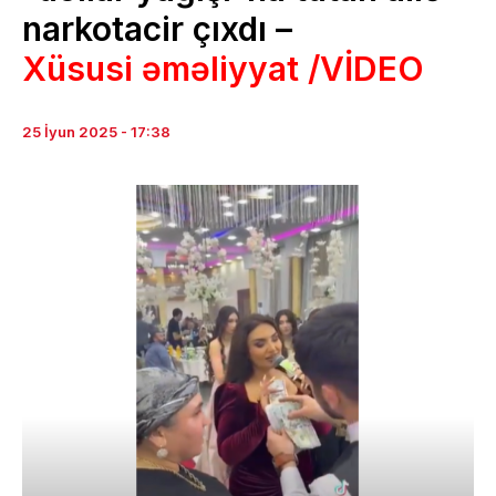
narkotacir çıxdı –
Xüsusi əməliyyat /VİDEO
25 İyun 2025 - 17:38