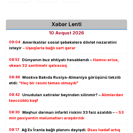
Xəbər Lenti
10 Avqust 2026
09:04
Amerikalılar sosial şəbəkələrə dövlət nəzarətini
istəyir
– Uşaqlarla bağlı sərt qərar
08:52
Dünyanın buz ehtiyatı hesablandı –
Hamısı ərisə,
okean 32 santimetr qalxacaq
08:46
Moskva Bakıda Rusiya-Almaniya görüşünü təkzib
etdi:
“Heç bir rəsmi təmas olmayıb”
08:42
Unudulan xatirələr beyindən silinmir? –
Alimlərdən
təəccüblü kəşf
08:30
Məşhur dərman infarkt riskini 33 faiz azaldıb –
– 53
min pasiyentin məlumatları araşdırıldı
08:17
Ağ Ev İranla bağlı planını dəyişdi:
Əsas hədəf artıq