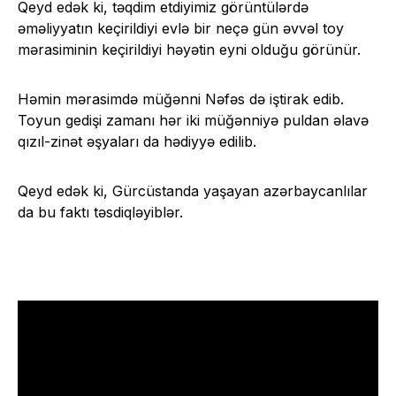
Qeyd edək ki, təqdim etdiyimiz görüntülərdə
əməliyyatın keçirildiyi evlə bir neçə gün əvvəl toy
mərasiminin keçirildiyi həyətin eyni olduğu görünür.
Həmin mərasimdə müğənni Nəfəs də iştirak edib.
Toyun gedişi zamanı hər iki müğənniyə puldan əlavə
qızıl-zinət əşyaları da hədiyyə edilib.
Qeyd edək ki, Gürcüstanda yaşayan azərbaycanlılar
da bu faktı təsdiqləyiblər.