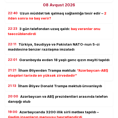
08 Avqust 2026
22:40
Uzun müddət tək qalmaq sağlamlığa təsir edir –
2
ildən sonra nə baş verir?
22:23
3 gün telefondan uzaq qaldı:
baş verənlər onu
təəccübləndirdi
22:11
Türkiyə, Səudiyyə və Pakistan NATO-nun 5-ci
maddəsinə bənzər razılaşma imzaladı
22:01
Goranboyda evdən 18 yaşlı gənc qızın meyiti tapıldı
21:21
İlham Əliyevdən Trampa məktub:
“Azərbaycan-ABŞ
əlaqələri tarixdə ən yüksək zirvədədir”
21:13
İlham Əliyev Donald Trampa məktub ünvanlayıb
20:00
Azərbaycan və ABŞ prezidentləri arasında telefon
danışığı olub
19:00
Azərbaycanda 3200 illik sirli mətbəx tapıldı –
Qədim insanların menyusu heyrətləndirdi