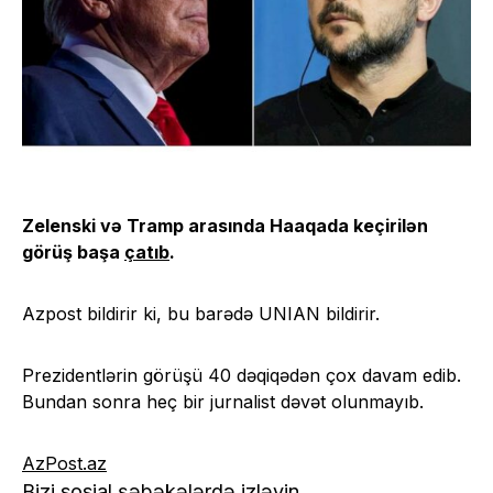
Zelenski və Tramp arasında Haaqada keçirilən
görüş başa
çatıb
.
Azpost bildirir ki, bu barədə UNIAN bildirir.
Prezidentlərin görüşü 40 dəqiqədən çox davam edib.
Bundan sonra heç bir jurnalist dəvət olunmayıb.
AzPost.az
Bizi sosial şəbəkələrdə izləyin