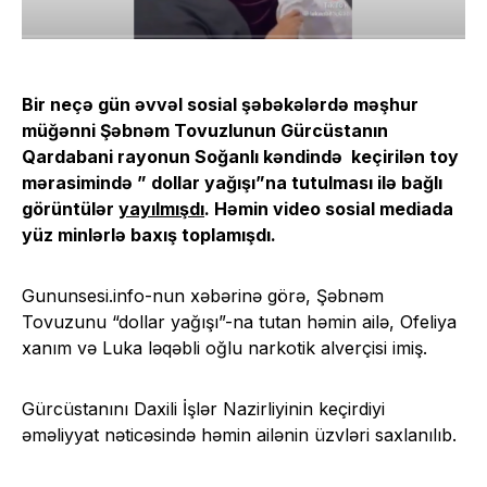
Bir neçə gün əvvəl sosial şəbəkələrdə məşhur
müğənni Şəbnəm Tovuzlunun Gürcüstanın
Qardabani rayonun Soğanlı kəndində keçirilən toy
mərasimində ” dollar yağışı”na tutulması ilə bağlı
görüntülər
yayılmışdı
. Həmin video sosial mediada
yüz minlərlə baxış toplamışdı.
Gununsesi.info-nun xəbərinə görə, Şəbnəm
Tovuzunu “dollar yağışı”-na tutan həmin ailə, Ofeliya
xanım və Luka ləqəbli oğlu narkotik alverçisi imiş.
Gürcüstanını Daxili İşlər Nazirliyinin keçirdiyi
əməliyyat nəticəsində həmin ailənin üzvləri saxlanılıb.