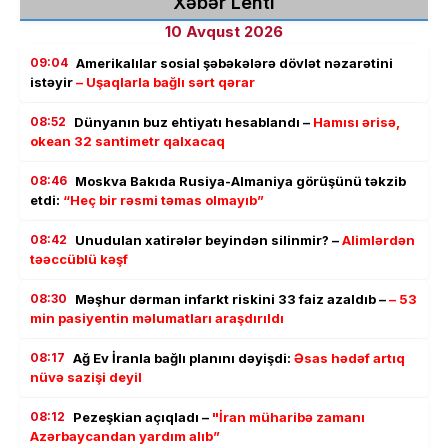
Xəbər Lenti
10 Avqust 2026
09:04
Amerikalılar sosial şəbəkələrə dövlət nəzarətini
istəyir
– Uşaqlarla bağlı sərt qərar
08:52
Dünyanın buz ehtiyatı hesablandı –
Hamısı ərisə,
okean 32 santimetr qalxacaq
08:46
Moskva Bakıda Rusiya-Almaniya görüşünü təkzib
etdi:
“Heç bir rəsmi təmas olmayıb”
08:42
Unudulan xatirələr beyindən silinmir? –
Alimlərdən
təəccüblü kəşf
08:30
Məşhur dərman infarkt riskini 33 faiz azaldıb –
– 53
min pasiyentin məlumatları araşdırıldı
08:17
Ağ Ev İranla bağlı planını dəyişdi:
Əsas hədəf artıq
nüvə sazişi deyil
08:12
Pezeşkian açıqladı –
"İran müharibə zamanı
Azərbaycandan yardım alıb”