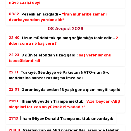
nüvə sazişi deyil
08:12
Pezeşkian açıqladı –
"İran müharibə zamanı
Azərbaycandan yardım alıb”
08 Avqust 2026
22:40
Uzun müddət tək qalmaq sağlamlığa təsir edir –
2
ildən sonra nə baş verir?
22:23
3 gün telefondan uzaq qaldı:
baş verənlər onu
təəccübləndirdi
22:11
Türkiyə, Səudiyyə və Pakistan NATO-nun 5-ci
maddəsinə bənzər razılaşma imzaladı
22:01
Goranboyda evdən 18 yaşlı gənc qızın meyiti tapıldı
21:21
İlham Əliyevdən Trampa məktub:
“Azərbaycan-ABŞ
əlaqələri tarixdə ən yüksək zirvədədir”
21:13
İlham Əliyev Donald Trampa məktub ünvanlayıb
20:00
Azərbaycan və ABŞ prezidentləri arasında telefon