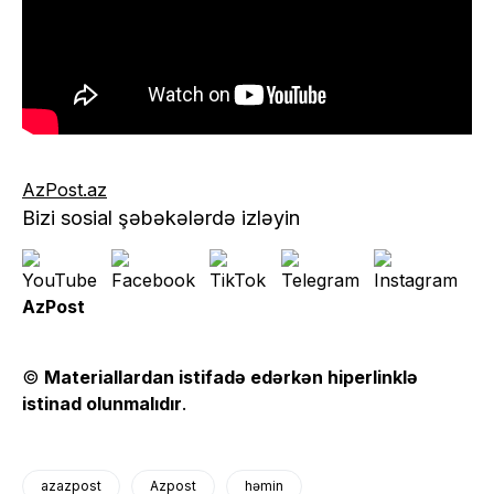
AzPost.az
Bizi sosial şəbəkələrdə izləyin
AzPost
©
Materiallardan istifadə edərkən hiperlinklə
istinad olunmalıdır
.
azazpost
Azpost
həmin