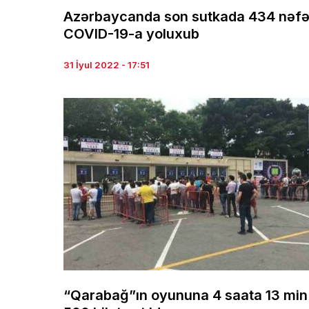
Azərbaycanda son sutkada 434 nəfə
COVID-19-a yoluxub
31 İyul 2022 - 17:51
“Qarabağ”ın oyununa 4 saata 13 min