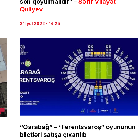
son qoyulmalıdır” –
Səfir Vilayət
Quliyev
31 İyul 2022 - 14:25
“Qarabağ” – “Ferentsvaroş” oyununun
biletləri satışa çıxarılıb