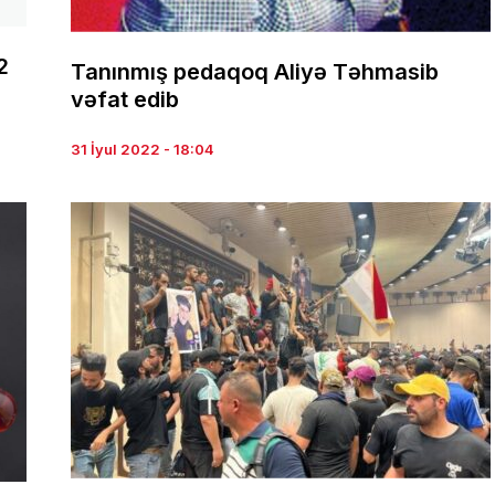
2
Tanınmış pedaqoq Aliyə Təhmasib
vəfat edib
31 İyul 2022 - 18:04