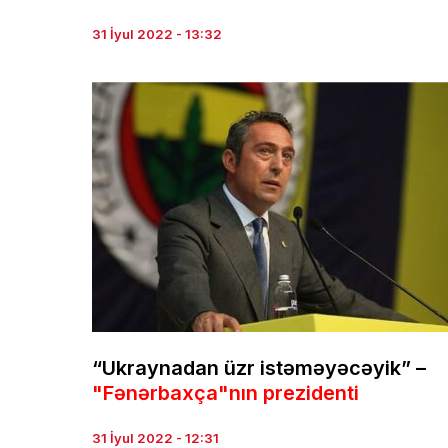
31 İyul 2022 - 13:32
“Ukraynadan üzr istəməyəcəyik” –
"Fənərbaxça"nın prezidenti
31 İyul 2022 - 12:31