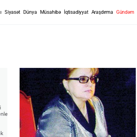
ı
Siyasət
Dünya
Müsahibə
İqtisadiyyat
Araşdırma
Gündəm