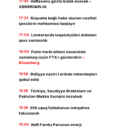
17:43
Həftəsonu güclü külək əsəcək –
XƏBƏRDARLIQ
17:23
Rüşvətlə bağlı həbs olunan vəzifəli
şəxslərin məhkəməsi başlayır
17:04
Lənkəranda təqaüdçüləri aldadan
şəxs saxlanılıb
16:09
Putin hərbi elitanı nəzarətdə
saxlamaq üçün FTX-i gücləndirir
–
Bloomberg
15:58
Ədliyyə naziri Lerikdə vətəndaşları
qəbul edib
15:56
Türkiyə, Səudiyyə Ərəbistanı və
Pakistan Məkkə Sazişini imzaladı
15:36
EFA uşaq futbolunun inkişafına
fokuslanıb
15:00
Neft Fondu Perunun enerji