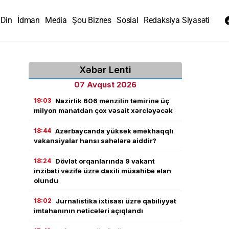
Din
İdman
Media
Şou Biznes
Sosial
Redaksiya Siyasəti
Xəbər Lenti
07 Avqust 2026
19:03
Nazirlik 606 mənzilin təmirinə üç
milyon manatdan çox vəsait xərcləyəcək
18:44
Azərbaycanda yüksək əməkhaqqlı
vakansiyalar hansı sahələrə aiddir?
18:24
Dövlət orqanlarında 9 vakant
inzibati vəzifə üzrə daxili müsahibə elan
olundu
18:02
Jurnalistika ixtisası üzrə qabiliyyət
imtahanının nəticələri açıqlandı