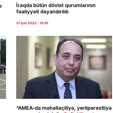
İraqda bütün dövlət qurumlarının
r
fəaliyyəti dayandırılıb
31 İyul 2022 - 15:55
“AMEA-da məhəlləçiliyə, yerlipərəstliyə