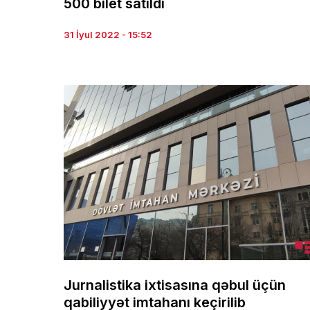
500 bilet satıldı
31 İyul 2022 - 15:52
Jurnalistika ixtisasına qəbul üçün
qabiliyyət imtahanı keçirilib