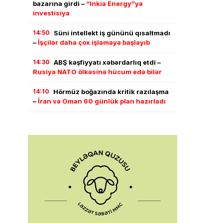
bazarına girdi –
“Inkia Energy”yə
investisiya
14:50
Süni intellekt iş gününü qısaltmadı
–
İşçilər daha çox işləməyə başlayıb
14:30
ABŞ kəşfiyyatı xəbərdarlıq etdi –
Rusiya NATO ölkəsinə hücum edə bilər
14:10
Hörmüz boğazında kritik razılaşma
–
İran və Oman 60 günlük plan hazırladı