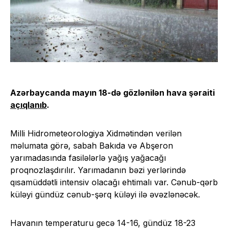
Azərbaycanda mayın 18-də gözlənilən hava şəraiti
açıqlanıb
.
Milli Hidrometeorologiya Xidmətindən verilən
məlumata görə, sabah Bakıda və Abşeron
yarımadasında fasilələrlə yağış yağacağı
proqnozlaşdırılır. Yarımadanın bəzi yerlərində
qısamüddətli intensiv olacağı ehtimalı var. Cənub-qərb
küləyi gündüz cənub-şərq küləyi ilə əvəzlənəcək.
Havanın temperaturu gecə 14-16, gündüz 18-23