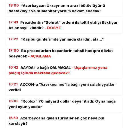
18:00
“Azərbaycan Ukraynanın ərazi bütövlüyünü
dəstəkləyir və humanitar yardım davam edəcək”
17:43
Prezidentin “Şöhrət” ordeni ilə təltif etdiyi Bəxtiyar
Aslanbəyli kimdir?
- DOSYE
17:22
“Kaş bu günlərimdə yanımda olardın, ata…”
17:00
Bu prosedurları keçənlərin təhsil haqqını dövlət
ödəyəcək
- AÇIQLAMA
16:42
AAYDA ilə bağlı QALMAQAL
- Uşaqlarımız yenə
palçıq içində məktəbə gedəcək?
16:21
AZCON-a “Azərkosmos”la bağlı yeni səlahiyyətlər
verildi
16:03
“Roblox” 70 milyard dollar dəyər itirdi: Oynamağa
yeni oyun yoxdur
15:50
Azərbaycana gələn turistlər ən çox nəyə pul
xərcləyir?