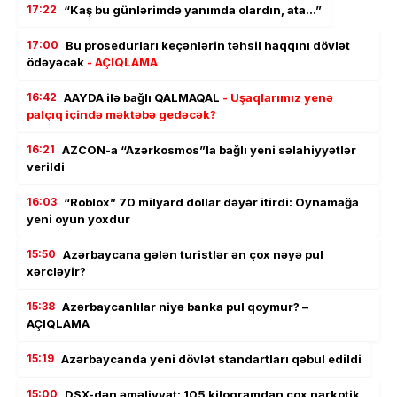
17:22
“Kaş bu günlərimdə yanımda olardın, ata…”
17:00
Bu prosedurları keçənlərin təhsil haqqını dövlət
ödəyəcək
- AÇIQLAMA
16:42
AAYDA ilə bağlı QALMAQAL
- Uşaqlarımız yenə
palçıq içində məktəbə gedəcək?
16:21
AZCON-a “Azərkosmos”la bağlı yeni səlahiyyətlər
verildi
16:03
“Roblox” 70 milyard dollar dəyər itirdi: Oynamağa
yeni oyun yoxdur
15:50
Azərbaycana gələn turistlər ən çox nəyə pul
xərcləyir?
15:38
Azərbaycanlılar niyə banka pul qoymur? –
AÇIQLAMA
15:19
Azərbaycanda yeni dövlət standartları qəbul edildi
15:00
DSX-dən əməliyyat: 105 kiloqramdan çox narkotik