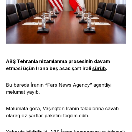
ABŞ Tehranla nizamlanma prosesinin davam
etməsi üçün İrana beş əsas şərt irəli
sürüb
.
Bu barədə İranın “Fars News Agency” agentliyi
məlumat yayıb.
Məlumata görə, Vaşinqton İranın tələblərinə cavab
olaraq öz şərtlər paketini təqdim edib.