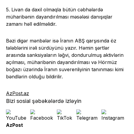
5. Livan da daxil olmaqla bütün cəbhələrdə
müharibənin dayandırılması məsələsi danışıqlar
zamanı həll edilməlidir.
Bəzi digər mənbələr isə İranın ABŞ qarşısında öz
tələblərini irəli sürdüyünü yazır. Həmin şərtlər
arasında sanksiyaların ləğvi, dondurulmuş aktivlərin
açılması, müharibənin dayandırılması və Hörmüz
boğazı üzərində İranın suverenliyinin tanınması kimi
bəndlərin olduğu bildirilir.
AzPost.az
Bizi sosial şəbəkələrdə izləyin
AzPost