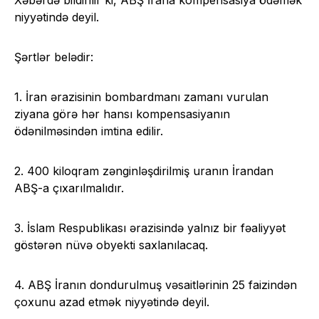
Xəbərdə bildirilir ki, ABŞ İrana kompensasiya ödəmək
niyyətində deyil.
Şərtlər belədir:
1. İran ərazisinin bombardmanı zamanı vurulan
ziyana görə hər hansı kompensasiyanın
ödənilməsindən imtina edilir.
2. 400 kiloqram zənginləşdirilmiş uranın İrandan
ABŞ-a çıxarılmalıdır.
3. İslam Respublikası ərazisində yalnız bir fəaliyyət
göstərən nüvə obyekti saxlanılacaq.
4. ABŞ İranın dondurulmuş vəsaitlərinin 25 faizindən
çoxunu azad etmək niyyətində deyil.