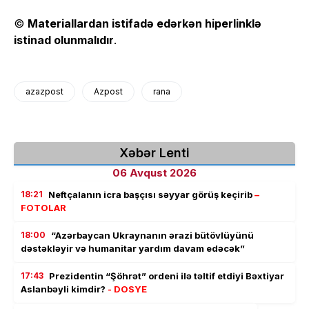
©
Materiallardan istifadə edərkən hiperlinklə
istinad olunmalıdır
.
azazpost
Azpost
rana
Xəbər Lenti
06 Avqust 2026
18:21
Neftçalanın icra başçısı səyyar görüş keçirib
–
FOTOLAR
18:00
“Azərbaycan Ukraynanın ərazi bütövlüyünü
dəstəkləyir və humanitar yardım davam edəcək”
17:43
Prezidentin “Şöhrət” ordeni ilə təltif etdiyi Bəxtiyar
Aslanbəyli kimdir?
- DOSYE