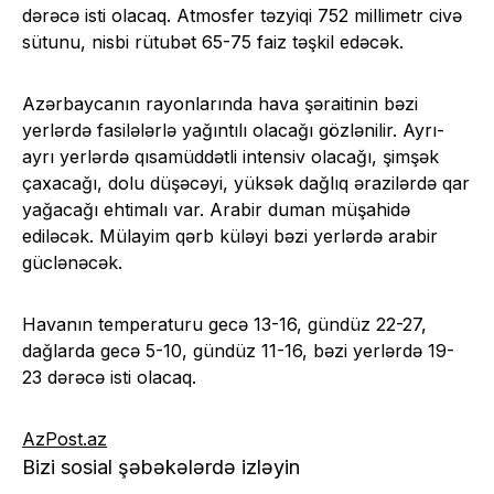
dərəcə isti olacaq. Atmosfer təzyiqi 752 millimetr civə
sütunu, nisbi rütubət 65-75 faiz təşkil edəcək.
Azərbaycanın rayonlarında hava şəraitinin bəzi
yerlərdə fasilələrlə yağıntılı olacağı gözlənilir. Ayrı-
ayrı yerlərdə qısamüddətli intensiv olacağı, şimşək
çaxacağı, dolu düşəcəyi, yüksək dağlıq ərazilərdə qar
yağacağı ehtimalı var. Arabir duman müşahidə
ediləcək. Mülayim qərb küləyi bəzi yerlərdə arabir
güclənəcək.
Havanın temperaturu gecə 13-16, gündüz 22-27,
dağlarda gecə 5-10, gündüz 11-16, bəzi yerlərdə 19-
23 dərəcə isti olacaq.
AzPost.az
Bizi sosial şəbəkələrdə izləyin