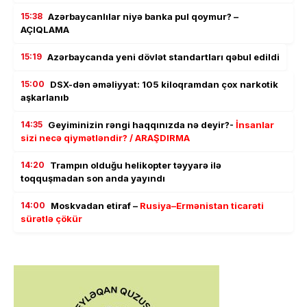
15:38
Azərbaycanlılar niyə banka pul qoymur? –
AÇIQLAMA
15:19
Azərbaycanda yeni dövlət standartları qəbul edildi
15:00
DSX-dən əməliyyat: 105 kiloqramdan çox narkotik
aşkarlanıb
14:35
Geyiminizin rəngi haqqınızda nə deyir?-
İnsanlar
sizi necə qiymətləndir? / ARAŞDIRMA
14:20
Trampın olduğu helikopter təyyarə ilə
toqquşmadan son anda yayındı
14:00
Moskvadan etiraf –
Rusiya–Ermənistan ticarəti
sürətlə çökür