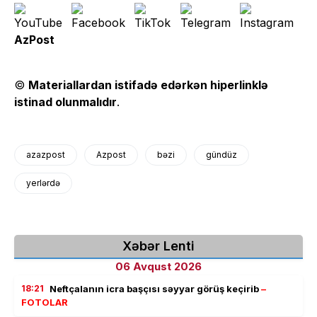
AzPost
©
Materiallardan istifadə edərkən hiperlinklə
istinad olunmalıdır
.
azazpost
Azpost
bəzi
gündüz
yerlərdə
Xəbər Lenti
06 Avqust 2026
18:21
Neftçalanın icra başçısı səyyar görüş keçirib
–
FOTOLAR