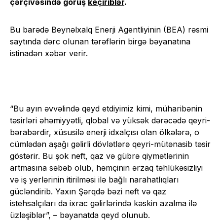
çərçivəsində görüş
keçiriblər
.
Bu barədə Beynəlxalq Enerji Agentliyinin (BEA) rəsmi
saytında dərc olunan tərəflərin birgə bəyanatına
istinadən xəbər verir.
“Bu ayın əvvəlində qeyd etdiyimiz kimi, müharibənin
təsirləri əhəmiyyətli, qlobal və yüksək dərəcədə qeyri-
bərabərdir, xüsusilə enerji idxalçısı olan ölkələrə, o
cümlədən aşağı gəlirli dövlətlərə qeyri-mütənasib təsir
göstərir. Bu şok neft, qaz və gübrə qiymətlərinin
artmasına səbəb olub, həmçinin ərzaq təhlükəsizliyi
və iş yerlərinin itirilməsi ilə bağlı narahatlıqları
gücləndirib. Yaxın Şərqdə bəzi neft və qaz
istehsalçıları da ixrac gəlirlərində kəskin azalma ilə
üzləşiblər”, – bəyanatda qeyd olunub.