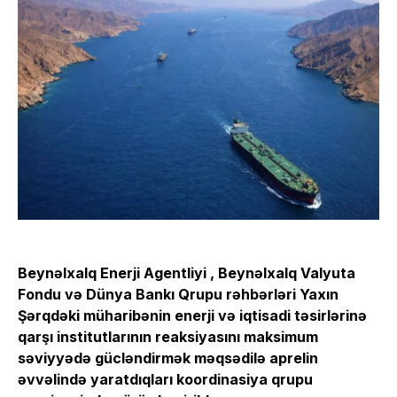
Beynəlxalq Enerji Agentliyi , Beynəlxalq Valyuta
Fondu və Dünya Bankı Qrupu rəhbərləri Yaxın
Şərqdəki müharibənin enerji və iqtisadi təsirlərinə
qarşı institutlarının reaksiyasını maksimum
səviyyədə gücləndirmək məqsədilə aprelin
əvvəlində yaratdıqları koordinasiya qrupu