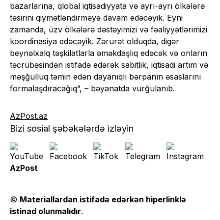
bazarlarına, qlobal iqtisadiyyata və ayrı-ayrı ölkələrə
təsirini qiymətləndirməyə davam edəcəyik. Eyni
zamanda, üzv ölkələrə dəstəyimizi və fəaliyyətlərimizi
koordinasiya edəcəyik. Zərurət olduqda, digər
beynəlxalq təşkilatlarla əməkdaşlıq edəcək və onların
təcrübəsindən istifadə edərək sabitlik, iqtisadi artım və
məşğulluq təmin edən dayanıqlı bərpanın əsaslarını
formalaşdıracağıq”, – bəyanatda vurğulanıb.
AzPost.az
Bizi sosial şəbəkələrdə izləyin
AzPost
©
Materiallardan istifadə edərkən hiperlinklə
istinad olunmalıdır
.