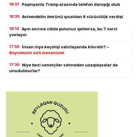
18:37
Paşinyanla Tramp arasında telefon danışığı olub
18:30
Avtomobilin ömrünü qısaldan 8 sürücülük vərdişi
18:10
Ayın axırına cibdə pulunuz qalmırsa, bu 7 xərci
yoxlayın
17:50
İnsan niyə keçmişi xatırlayanda kövrəlir? –
Beynimizin sirli mexanizmi
17:30
Niyə bəzi sənətçilər səhnədən uzaqlaşsalar da
unudulmurlar?