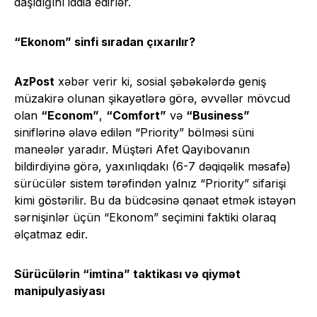
daşıdığını iddia edirlər.
“Ekonom” sinfi sıradan çıxarılır?
AzPost
xəbər verir ki, sosial şəbəkələrdə geniş
müzakirə olunan şikayətlərə görə, əvvəllər mövcud
olan
“Econom”
,
“Comfort”
və
“Business”
siniflərinə əlavə edilən “Priority” bölməsi süni
maneələr yaradır. Müştəri Afet Qayıbovanın
bildirdiyinə görə, yaxınlıqdakı (6-7 dəqiqəlik məsafə)
sürücülər sistem tərəfindən yalnız “Priority” sifarişi
kimi göstərilir. Bu da büdcəsinə qənaət etmək istəyən
sərnişinlər üçün “Ekonom” seçimini faktiki olaraq
əlçatmaz edir.
Sürücülərin “imtina” taktikası və qiymət
manipulyasiyası