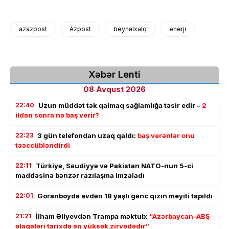
azazpost
Azpost
beynəlxalq
enerji
Xəbər Lenti
08 Avqust 2026
22:40
Uzun müddət tək qalmaq sağlamlığa təsir edir –
2
ildən sonra nə baş verir?
22:23
3 gün telefondan uzaq qaldı:
baş verənlər onu
təəccübləndirdi
22:11
Türkiyə, Səudiyyə və Pakistan NATO-nun 5-ci
maddəsinə bənzər razılaşma imzaladı
22:01
Goranboyda evdən 18 yaşlı gənc qızın meyiti tapıldı
21:21
İlham Əliyevdən Trampa məktub:
“Azərbaycan-ABŞ
əlaqələri tarixdə ən yüksək zirvədədir”