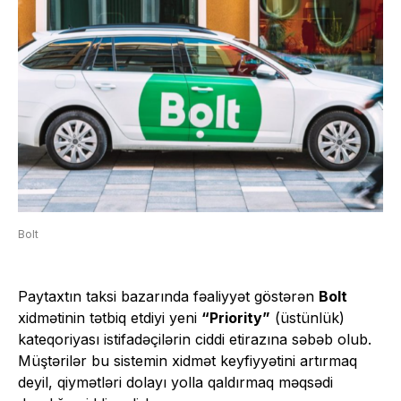
Bolt
Paytaxtın taksi bazarında fəaliyyət göstərən
Bolt
xidmətinin tətbiq etdiyi yeni
“Priority”
(üstünlük)
kateqoriyası istifadəçilərin ciddi etirazına səbəb olub.
Müştərilər bu sistemin xidmət keyfiyyətini artırmaq
deyil, qiymətləri dolayı yolla qaldırmaq məqsədi