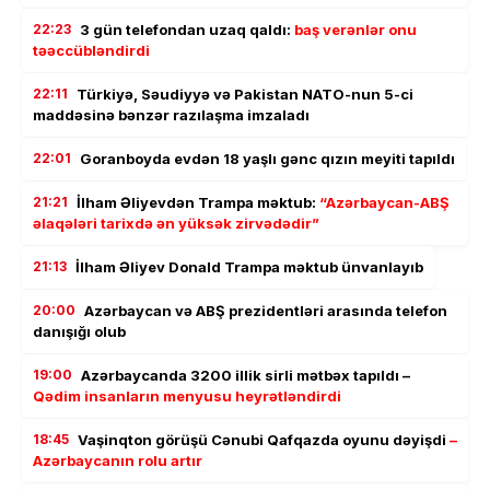
22:23
3 gün telefondan uzaq qaldı:
baş verənlər onu
təəccübləndirdi
22:11
Türkiyə, Səudiyyə və Pakistan NATO-nun 5-ci
maddəsinə bənzər razılaşma imzaladı
22:01
Goranboyda evdən 18 yaşlı gənc qızın meyiti tapıldı
21:21
İlham Əliyevdən Trampa məktub:
“Azərbaycan-ABŞ
əlaqələri tarixdə ən yüksək zirvədədir”
21:13
İlham Əliyev Donald Trampa məktub ünvanlayıb
20:00
Azərbaycan və ABŞ prezidentləri arasında telefon
danışığı olub
19:00
Azərbaycanda 3200 illik sirli mətbəx tapıldı –
Qədim insanların menyusu heyrətləndirdi
18:45
Vaşinqton görüşü Cənubi Qafqazda oyunu dəyişdi
–
Azərbaycanın rolu artır