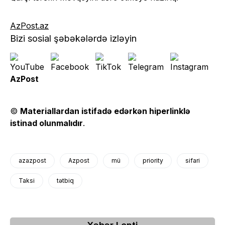
AzPost.az
Bizi sosial şəbəkələrdə izləyin
AzPost
©
Materiallardan istifadə edərkən hiperlinklə
istinad olunmalıdır
.
azazpost
Azpost
mü
priority
sifari
Taksi
tətbiq