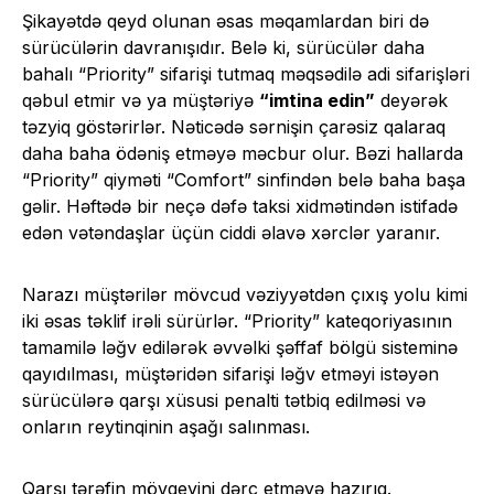
Şikayətdə qeyd olunan əsas məqamlardan biri də
sürücülərin davranışıdır. Belə ki, sürücülər daha
bahalı “Priority” sifarişi tutmaq məqsədilə adi sifarişləri
qəbul etmir və ya müştəriyə
“imtina edin”
deyərək
təzyiq göstərirlər. Nəticədə sərnişin çarəsiz qalaraq
daha baha ödəniş etməyə məcbur olur. Bəzi hallarda
“Priority” qiyməti “Comfort” sinfindən belə baha başa
gəlir. Həftədə bir neçə dəfə taksi xidmətindən istifadə
edən vətəndaşlar üçün ciddi əlavə xərclər yaranır.
Narazı müştərilər mövcud vəziyyətdən çıxış yolu kimi
iki əsas təklif irəli sürürlər. “Priority” kateqoriyasının
tamamilə ləğv edilərək əvvəlki şəffaf bölgü sisteminə
qayıdılması, müştəridən sifarişi ləğv etməyi istəyən
sürücülərə qarşı xüsusi penalti tətbiq edilməsi və
onların reytinqinin aşağı salınması.
Qarşı tərəfin mövqeyini dərc etməyə hazırıq.