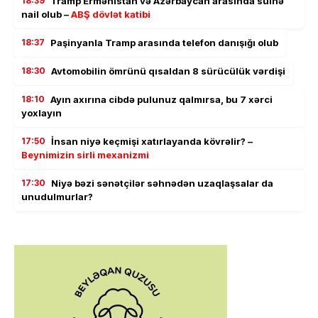
18:39
Tramp Ermənistan və Azərbaycan arasında sülhə
nail olub –
ABŞ dövlət katibi
18:37
Paşinyanla Tramp arasında telefon danışığı olub
18:30
Avtomobilin ömrünü qısaldan 8 sürücülük vərdişi
18:10
Ayın axırına cibdə pulunuz qalmırsa, bu 7 xərci
yoxlayın
17:50
İnsan niyə keçmişi xatırlayanda kövrəlir? –
Beynimizin sirli mexanizmi
17:30
Niyə bəzi sənətçilər səhnədən uzaqlaşsalar da
unudulmurlar?