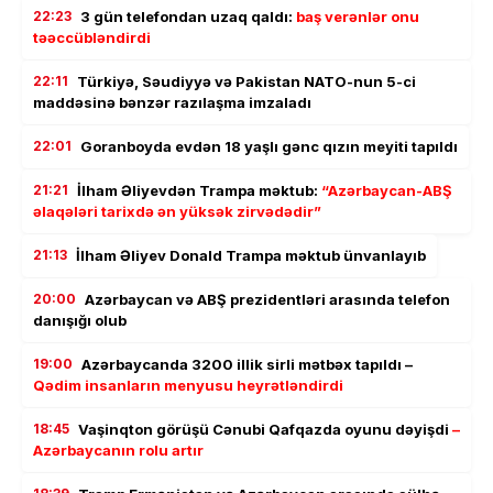
22:23
3 gün telefondan uzaq qaldı:
baş verənlər onu
təəccübləndirdi
22:11
Türkiyə, Səudiyyə və Pakistan NATO-nun 5-ci
maddəsinə bənzər razılaşma imzaladı
22:01
Goranboyda evdən 18 yaşlı gənc qızın meyiti tapıldı
21:21
İlham Əliyevdən Trampa məktub:
“Azərbaycan-ABŞ
əlaqələri tarixdə ən yüksək zirvədədir”
21:13
İlham Əliyev Donald Trampa məktub ünvanlayıb
20:00
Azərbaycan və ABŞ prezidentləri arasında telefon
danışığı olub
19:00
Azərbaycanda 3200 illik sirli mətbəx tapıldı –
Qədim insanların menyusu heyrətləndirdi
18:45
Vaşinqton görüşü Cənubi Qafqazda oyunu dəyişdi
–
Azərbaycanın rolu artır