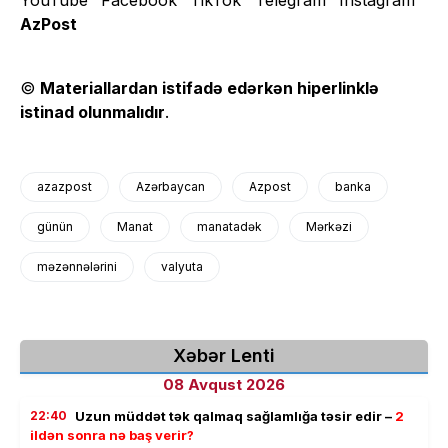
AzPost
©
Materiallardan istifadə edərkən hiperlinklə
istinad olunmalıdır
.
azazpost
Azərbaycan
Azpost
banka
günün
Manat
manatadək
Mərkəzi
məzənnələrini
valyuta
Xəbər Lenti
08 Avqust 2026
22:40
Uzun müddət tək qalmaq sağlamlığa təsir edir –
2
ildən sonra nə baş verir?