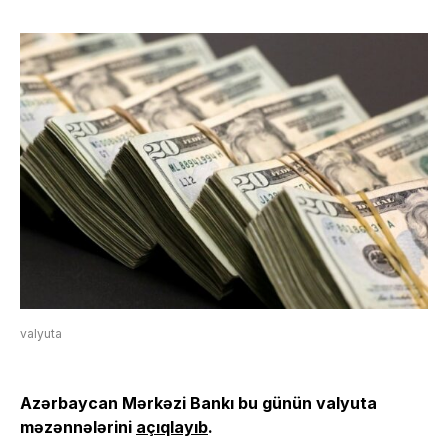
valyuta
Azərbaycan Mərkəzi Bankı bu günün valyuta
məzənnələrini
açıqlayıb
.