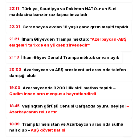
22:11
Türkiyə, Səudiyyə və Pakistan NATO-nun 5-ci
maddəsinə bənzər razılaşma imzaladı
22:01
Goranboyda evdən 18 yaşlı gənc qızın meyiti tapıldı
21:21
İlham Əliyevdən Trampa məktub:
“Azərbaycan-ABŞ
əlaqələri tarixdə ən yüksək zirvədədir”
21:13
İlham Əliyev Donald Trampa məktub ünvanlayıb
20:00
Azərbaycan və ABŞ prezidentləri arasında telefon
danışığı olub
19:00
Azərbaycanda 3200 illik sirli mətbəx tapıldı –
Qədim insanların menyusu heyrətləndirdi
18:45
Vaşinqton görüşü Cənubi Qafqazda oyunu dəyişdi
–
Azərbaycanın rolu artır
18:39
Tramp Ermənistan və Azərbaycan arasında sülhə
nail olub –
ABŞ dövlət katibi