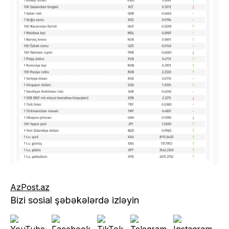
AzPost.az
Bizi sosial şəbəkələrdə izləyin