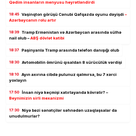
Qədim insanların menyusu heyrətləndirdi
18:45
Vaşinqton görüşü Cənubi Qafqazda oyunu dəyişdi
–
Azərbaycanın rolu artır
18:39
Tramp Ermənistan və Azərbaycan arasında sülhə
nail olub –
ABŞ dövlət katibi
18:37
Paşinyanla Tramp arasında telefon danışığı olub
18:30
Avtomobilin ömrünü qısaldan 8 sürücülük vərdişi
18:10
Ayın axırına cibdə pulunuz qalmırsa, bu 7 xərci
yoxlayın
17:50
İnsan niyə keçmişi xatırlayanda kövrəlir? –
Beynimizin sirli mexanizmi
17:30
Niyə bəzi sənətçilər səhnədən uzaqlaşsalar da
unudulmurlar?