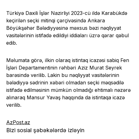
Türkiyə Daxili İşlər Nazirliyi 2023-cü ildə Karabükdə
keçirilən seçki mitinqi çərçivəsində Ankara
Böyükşəhər Bələdiyyəsinə məxsus bəzi nəqliyyat
vasitələrinin istifadə edildiyi iddiaları üzrə qərar qəbul
edib.
Məlumata görə, ilkin olaraq istintaq icazəsi sabiq Fen
İşləri Departamentinin rəhbəri Aziz Murat Seyrek
barəsində verilib. Lakin bu nəqliyyat vasitələrinin
bələdiyyə sədrinin xəbəri olmadan seçki məqsədilə
istifadə edilməsinin mümkün olmadığı ehtimalı nəzərə
alınaraq Mansur Yavaş haqqında da istintaqa icazə
verilib.
AzPost.az
Bizi sosial şəbəkələrdə izləyin