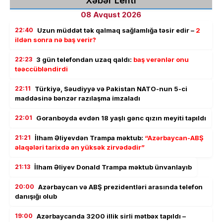
Xəbər Lenti
08 Avqust 2026
22:40
Uzun müddət tək qalmaq sağlamlığa təsir edir –
2
ildən sonra nə baş verir?
22:23
3 gün telefondan uzaq qaldı:
baş verənlər onu
təəccübləndirdi
22:11
Türkiyə, Səudiyyə və Pakistan NATO-nun 5-ci
maddəsinə bənzər razılaşma imzaladı
22:01
Goranboyda evdən 18 yaşlı gənc qızın meyiti tapıldı
21:21
İlham Əliyevdən Trampa məktub:
“Azərbaycan-ABŞ
əlaqələri tarixdə ən yüksək zirvədədir”
21:13
İlham Əliyev Donald Trampa məktub ünvanlayıb
20:00
Azərbaycan və ABŞ prezidentləri arasında telefon
danışığı olub
19:00
Azərbaycanda 3200 illik sirli mətbəx tapıldı –