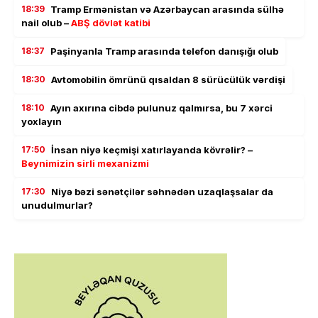
18:39
Tramp Ermənistan və Azərbaycan arasında sülhə
nail olub –
ABŞ dövlət katibi
18:37
Paşinyanla Tramp arasında telefon danışığı olub
18:30
Avtomobilin ömrünü qısaldan 8 sürücülük vərdişi
18:10
Ayın axırına cibdə pulunuz qalmırsa, bu 7 xərci
yoxlayın
17:50
İnsan niyə keçmişi xatırlayanda kövrəlir? –
Beynimizin sirli mexanizmi
17:30
Niyə bəzi sənətçilər səhnədən uzaqlaşsalar da
unudulmurlar?