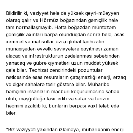
Bildirilir ki, vəziyyət hələ də yüksək qeyri-müəyyən
olaraq qalır və Hörmüz boğazından gəmiçilik hələ
tam normallaşmayıb. Hətta boğazdan müntəzəm
gəmiçilik axınları bərpa olunduqdan sonra belə, əsas
xammal və məhsullar üzrə qlobal təchizatın
münaqişədən əvvəlki səviyyələrə qayıtması zaman
alacaq və infrastrukturun zədələnməsi səbəbindən
yanacaq və gübrə qiymətləri uzun müddət yüksək
qala bilər. Təchizat zəncirindəki pozuntular
nəticəsində əsas resursların çatışmazlığı enerji, ərzaq
və digər sahələrə təsir göstərə bilər. Müharibə
həmçinin insanların məcburi köçürülməsinə səbəb
olub, məşğulluğa təsir edib və səfər və turizm
həcmini azaldıb ki, bunların bərpası vaxt tələb edə
bilər.
“Biz vəziyyəti yaxından izləməyə, müharibənin enerji