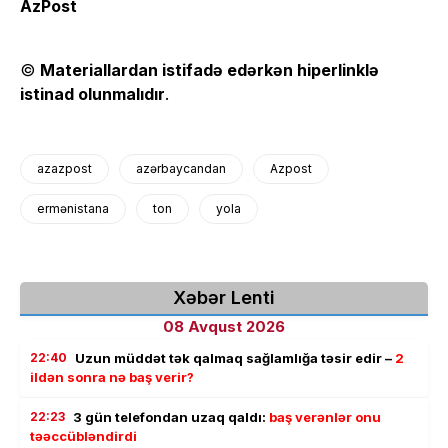
AzPost
©
Materiallardan istifadə edərkən hiperlinklə
istinad olunmalıdır
.
azazpost
azərbaycandan
Azpost
ermənistana
ton
yola
Xəbər Lenti
08 Avqust 2026
22:40
Uzun müddət tək qalmaq sağlamlığa təsir edir –
2
ildən sonra nə baş verir?
22:23
3 gün telefondan uzaq qaldı:
baş verənlər onu
təəccübləndirdi