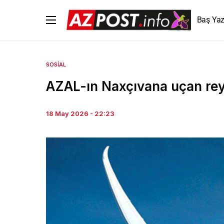
Baş Yaz
SOSIAL
AZAL-ın Naxçıvana uçan reysl
18 May 2026 - 22:23