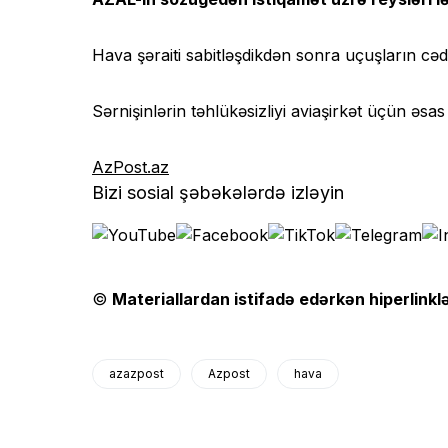
Hava şəraiti sabitləşdikdən sonra uçuşların cə
Sərnişinlərin təhlükəsizliyi aviaşirkət üçün əsas
AzPost.az
Bizi sosial şəbəkələrdə izləyin
©
Materiallardan istifadə edərkən hiperlinklə
azazpost
Azpost
hava