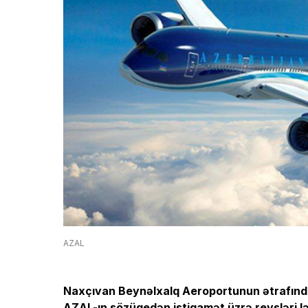
AZAL
Naxçıvan Beynəlxalq Aeroportunun ətrafında
AZAL-ın sözügedən istiqamət üzrə reysləri 