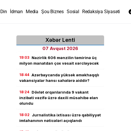
Din
İdman
Media
Şou Biznes
Sosial
Redaksiya Siyasəti
Xəbər Lenti
07 Avqust 2026
19:03
Nazirlik 606 mənzilin təmirinə üç
milyon manatdan çox vəsait xərcləyəcək
18:44
Azərbaycanda yüksək əməkhaqqlı
vakansiyalar hansı sahələrə aiddir?
18:24
Dövlət orqanlarında 9 vakant
inzibati vəzifə üzrə daxili müsahibə elan
olundu
18:02
Jurnalistika ixtisası üzrə qabiliyyət
imtahanının nəticələri açıqlandı