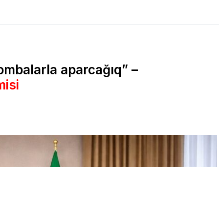
bombalarla aparcağıq” –
misi