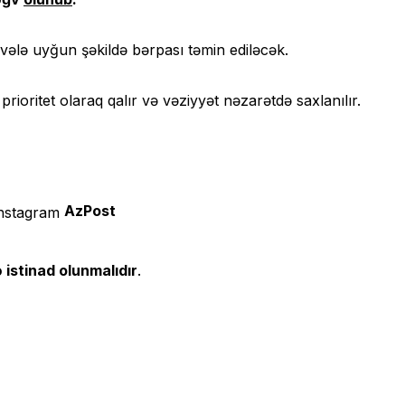
dvələ uyğun şəkildə bərpası təmin ediləcək.
 prioritet olaraq qalır və vəziyyət nəzarətdə saxlanılır.
AzPost
 istinad olunmalıdır
.