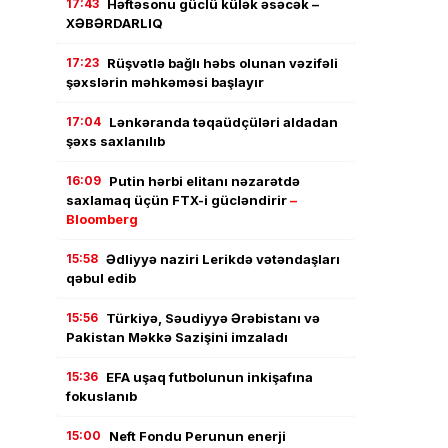
17:43
Həftəsonu güclü külək əsəcək –
XƏBƏRDARLIQ
17:23
Rüşvətlə bağlı həbs olunan vəzifəli
şəxslərin məhkəməsi başlayır
17:04
Lənkəranda təqaüdçüləri aldadan
şəxs saxlanılıb
16:09
Putin hərbi elitanı nəzarətdə
saxlamaq üçün FTX-i gücləndirir
–
Bloomberg
15:58
Ədliyyə naziri Lerikdə vətəndaşları
qəbul edib
15:56
Türkiyə, Səudiyyə Ərəbistanı və
Pakistan Məkkə Sazişini imzaladı
15:36
EFA uşaq futbolunun inkişafına
fokuslanıb
15:00
Neft Fondu Perunun enerji