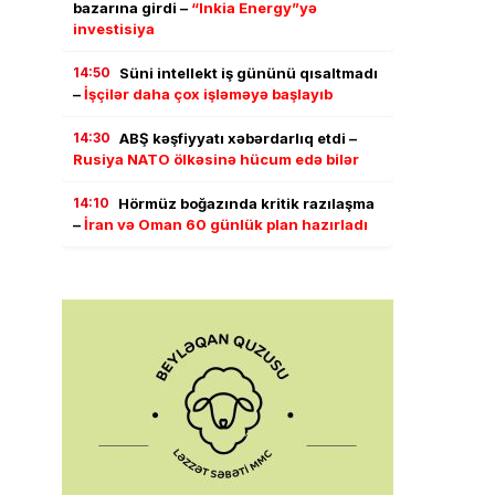
bazarına girdi –
“Inkia Energy”yə
investisiya
14:50
Süni intellekt iş gününü qısaltmadı
–
İşçilər daha çox işləməyə başlayıb
14:30
ABŞ kəşfiyyatı xəbərdarlıq etdi –
Rusiya NATO ölkəsinə hücum edə bilər
14:10
Hörmüz boğazında kritik razılaşma
–
İran və Oman 60 günlük plan hazırladı