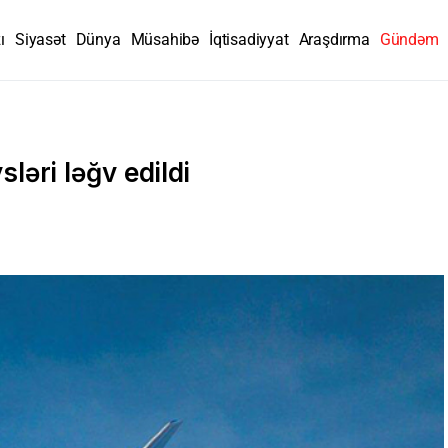
ı
Siyasət
Dünya
Müsahibə
İqtisadiyyat
Araşdırma
Gündəm
əri ləğv edildi