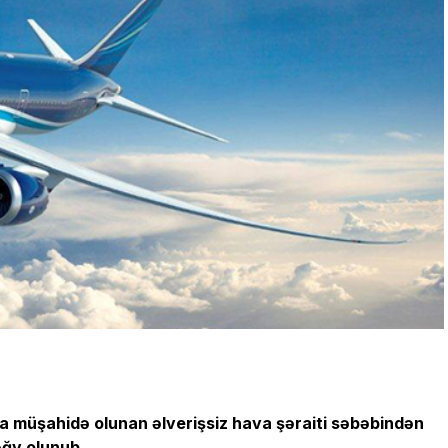
 müşahidə olunan əlverişsiz hava şəraiti səbəbindən
ləğv
olunub
.