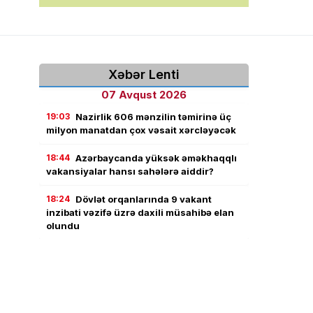
Xəbər Lenti
07 Avqust 2026
19:03
Nazirlik 606 mənzilin təmirinə üç
milyon manatdan çox vəsait xərcləyəcək
18:44
Azərbaycanda yüksək əməkhaqqlı
vakansiyalar hansı sahələrə aiddir?
18:24
Dövlət orqanlarında 9 vakant
inzibati vəzifə üzrə daxili müsahibə elan
olundu
18:02
Jurnalistika ixtisası üzrə qabiliyyət
imtahanının nəticələri açıqlandı
17:43
Həftəsonu güclü külək əsəcək –
XƏBƏRDARLIQ