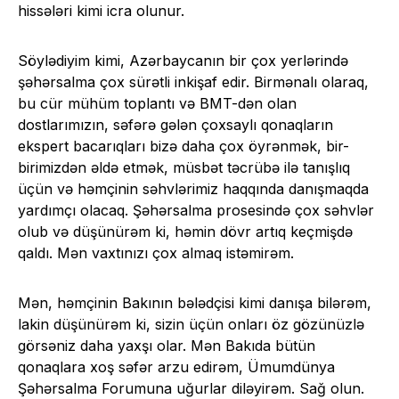
hissələri kimi icra olunur.
Söylədiyim kimi, Azərbaycanın bir çox yerlərində
şəhərsalma çox sürətli inkişaf edir. Birmənalı olaraq,
bu cür mühüm toplantı və BMT-dən olan
dostlarımızın, səfərə gələn çoxsaylı qonaqların
ekspert bacarıqları bizə daha çox öyrənmək, bir-
birimizdən əldə etmək, müsbət təcrübə ilə tanışlıq
üçün və həmçinin səhvlərimiz haqqında danışmaqda
yardımçı olacaq. Şəhərsalma prosesində çox səhvlər
olub və düşünürəm ki, həmin dövr artıq keçmişdə
qaldı. Mən vaxtınızı çox almaq istəmirəm.
Mən, həmçinin Bakının bələdçisi kimi danışa bilərəm,
lakin düşünürəm ki, sizin üçün onları öz gözünüzlə
görsəniz daha yaxşı olar. Mən Bakıda bütün
qonaqlara xoş səfər arzu edirəm, Ümumdünya
Şəhərsalma Forumuna uğurlar diləyirəm. Sağ olun.