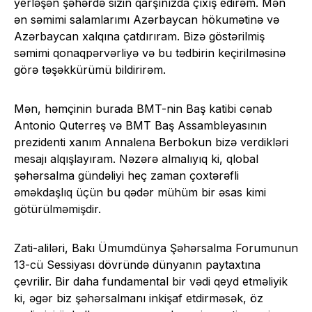
yerləşən şəhərdə sizin qarşınızda çıxış edirəm. Mən
ən səmimi salamlarımı Azərbaycan hökumətinə və
Azərbaycan xalqına çatdırıram. Bizə göstərilmiş
səmimi qonaqpərvərliyə və bu tədbirin keçirilməsinə
görə təşəkkürümü bildirirəm.
Mən, həmçinin burada BMT-nin Baş katibi cənab
Antonio Quterreş və BMT Baş Assambleyasının
prezidenti xanım Annalena Berbokun bizə verdikləri
mesajı alqışlayıram. Nəzərə almalıyıq ki, qlobal
şəhərsalma gündəliyi heç zaman çoxtərəfli
əməkdaşlıq üçün bu qədər mühüm bir əsas kimi
götürülməmişdir.
Zati-aliləri, Bakı Ümumdünya Şəhərsalma Forumunun
13-cü Sessiyası dövründə dünyanın paytaxtına
çevrilir. Bir daha fundamental bir vədi qeyd etməliyik
ki, əgər biz şəhərsalmanı inkişaf etdirməsək, öz