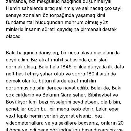
zamanda, biz məşğulluq haqqında düşünməliyik.
Həmin sahələrdə artıq salınmış və salınacaq çoxsaylı
sənaye zonaları öz torpağında yaşamaq kimi
fundamental hüququndan məhrum olmuş yüz
minlərlə insanın sürətli qayıdışına birmənalı dəstək
olacaq.
Bakı haqqında danışsaq, bir neçə əlavə məsələni də
qeyd edim. Biz ətraf mühit sahəsində çox işləri
görməli olduq. Bakı hələ 1846-cı ildə dünyada ilk dəfə
neft hasil etmiş şəhər olub və sonra 180 il ərzində
demək olar ki, bütün illərdə ətraf mühitin
qorunmasına sıfır dərəcə riayət edilib. Beləliklə, Bakı
çox çirklənib və Bakının Qara şəhər, Bibiheybət və
Böyükşor kimi bəzi hissələrini qeyd etsəm, ola bilsin,
əcnəbilər üçün bu, bir məna kəsb etmir. Lakin əgər
vaxt tapıb həmin yerləri ziyarət etsəniz, bəzi
videomateriallara və ya şəkillərə baxsanız, onların 20
il öncə və indi necə göründüyünü başa düşərsiniz və