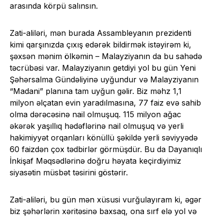
arasında körpü salınsın.
Zati-aliləri, mən burada Assambleyanın prezidenti
kimi qarşınızda çıxış edərək bildirmək istəyirəm ki,
şəxsən mənim ölkəmin – Malayziyanın da bu sahədə
təcrübəsi var. Malayziyanın getdiyi yol bu gün Yeni
Şəhərsalma Gündəliyinə uyğundur və Malayziyanın
“Madani” planına tam uyğun gəlir. Biz məhz 1,1
milyon əlçatan evin yaradılmasına, 77 faiz evə sahib
olma dərəcəsinə nail olmuşuq. 115 milyon ağac
əkərək yaşıllıq hədəflərinə nail olmuşuq və yerli
hakimiyyət orqanları könüllü şəkildə yerli səviyyədə
60 faizdən çox tədbirlər görmüşdür. Bu da Dayanıqlı
İnkişaf Məqsədlərinə doğru həyata keçirdiyimiz
siyasətin müsbət təsirini göstərir.
Zati-aliləri, bu gün mən xüsusi vurğulayıram ki, əgər
biz şəhərlərin xəritəsinə baxsaq, ona sırf elə yol və