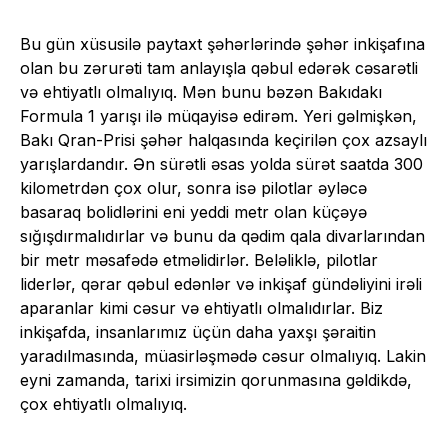
Bu gün xüsusilə paytaxt şəhərlərində şəhər inkişafına
olan bu zərurəti tam anlayışla qəbul edərək cəsarətli
və ehtiyatlı olmalıyıq. Mən bunu bəzən Bakıdakı
Formula 1 yarışı ilə müqayisə edirəm. Yeri gəlmişkən,
Bakı Qran-Prisi şəhər halqasında keçirilən çox azsaylı
yarışlardandır. Ən sürətli əsas yolda sürət saatda 300
kilometrdən çox olur, sonra isə pilotlar əyləcə
basaraq bolidlərini eni yeddi metr olan küçəyə
sığışdırmalıdırlar və bunu da qədim qala divarlarından
bir metr məsafədə etməlidirlər. Beləliklə, pilotlar
liderlər, qərar qəbul edənlər və inkişaf gündəliyini irəli
aparanlar kimi cəsur və ehtiyatlı olmalıdırlar. Biz
inkişafda, insanlarımız üçün daha yaxşı şəraitin
yaradılmasında, müasirləşmədə cəsur olmalıyıq. Lakin
eyni zamanda, tarixi irsimizin qorunmasına gəldikdə,
çox ehtiyatlı olmalıyıq.