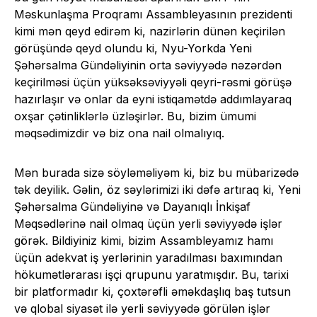
Məskunlaşma Proqramı Assambleyasının prezidenti
kimi mən qeyd edirəm ki, nazirlərin dünən keçirilən
görüşündə qeyd olundu ki, Nyu-Yorkda Yeni
Şəhərsalma Gündəliyinin orta səviyyədə nəzərdən
keçirilməsi üçün yüksəksəviyyəli qeyri-rəsmi görüşə
hazırlaşır və onlar da eyni istiqamətdə addımlayaraq
oxşar çətinliklərlə üzləşirlər. Bu, bizim ümumi
məqsədimizdir və biz ona nail olmalıyıq.
Mən burada sizə söyləməliyəm ki, biz bu mübarizədə
tək deyilik. Gəlin, öz səylərimizi iki dəfə artıraq ki, Yeni
Şəhərsalma Gündəliyinə və Dayanıqlı İnkişaf
Məqsədlərinə nail olmaq üçün yerli səviyyədə işlər
görək. Bildiyiniz kimi, bizim Assambleyamız hamı
üçün adekvat iş yerlərinin yaradılması baxımından
hökumətlərarası işçi qrupunu yaratmışdır. Bu, tarixi
bir platformadır ki, çoxtərəfli əməkdaşlıq baş tutsun
və qlobal siyasət ilə yerli səviyyədə görülən işlər