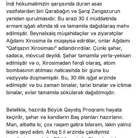
İndi hökumətimizin qarşısında duran əsas
vəzifələrdən biri Qarabağın və Şərqi Zəngəzurun
yenidən qurulmasıdır. Bu ərazi 30 il müddətində
erməni işğalı altında idi və tamamilə dağıdılaraq məhv
edilmişdir. Beynəlxalq müşahidəçilər və ziyarətçilər
Ağdamı Xirosima ilə müqayisə edirdilər, onlar Ağdamı
“Qafqazın Xirosiması” adlandırırdılar. Çünki şəhər,
sadəcə, mövcud deyildi. Şəhər tamamilə yerlə-yeksan
edilmişdir və o, Xirosimadan fərqli olaraq, atom
bombasının atılması nəticəsində bir günə bu
vəziyyətə düşməmişdir. Bu, 30 illik işğal ərzində
edilmişdir və bu zaman binalar, tarixi binalar və ictimai
binalar, evlər tamamilə sökülərək dağıdılmışdır.
Beləliklə, hazırda Böyük Qayıdış Proqramı həyata
keçirilir, şəhər və kəndlərin Baş planları hazırlanır.
Mən, əlbəttə ki, çox rəqəm gətirə bilərəm, lakin yalnız
ikisini qeyd edim. Artıq 5 il ərzində çəkdiyimiz