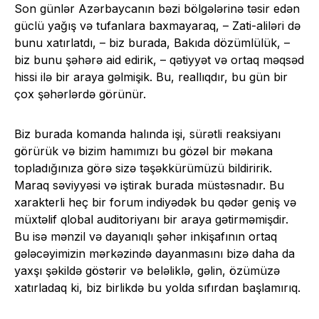
Son günlər Azərbaycanın bəzi bölgələrinə təsir edən
güclü yağış və tufanlara baxmayaraq, – Zati-aliləri də
bunu xatırlatdı, – biz burada, Bakıda dözümlülük, –
biz bunu şəhərə aid edirik, – qətiyyət və ortaq məqsəd
hissi ilə bir araya gəlmişik. Bu, reallıqdır, bu gün bir
çox şəhərlərdə görünür.
Biz burada komanda halında işi, sürətli reaksiyanı
görürük və bizim hamımızı bu gözəl bir məkana
topladığınıza görə sizə təşəkkürümüzü bildiririk.
Maraq səviyyəsi və iştirak burada müstəsnadır. Bu
xarakterli heç bir forum indiyədək bu qədər geniş və
müxtəlif qlobal auditoriyanı bir araya gətirməmişdir.
Bu isə mənzil və dayanıqlı şəhər inkişafının ortaq
gələcəyimizin mərkəzində dayanmasını bizə daha da
yaxşı şəkildə göstərir və beləliklə, gəlin, özümüzə
xatırladaq ki, biz birlikdə bu yolda sıfırdan başlamırıq.