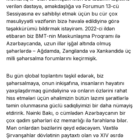
verilən dəstəyə, əməkdaşlığa və Forumun 13-cü
Sessiyasına ev sahibliyi etmək üçün bu cür çox
məsuliyyətli vəzifənin bizə həvalə edildiyinə görə
təşəkkürümü bildirmək istəyirəm. 2022-ci ildən
etibarən biz BMT-nin Məskunlaşma Proqramı ilə
Azərbaycanda, uzun illər işğal altında olmuş
şəhərlərdə – Ağdamda, Zəngilanda və Xankəndidə üç
milli şəhərsalma forumlarını keçirmişik.
Bu gün qlobal toplantını təşkil edərək, biz
şəhərsalmaya, onun inkişafına, insanların həyatını
yaxşılaşdırmaq gündəliyinə və onların özlərini rahat
hiss etmələri üçün əhalimizin bütün lazımi şəraitlərlə
təmin olunmasına güclü sadiqliyimizi bir daha nümayiş
etdiririk. Nəinki Bakı, o cümlədən Azərbaycanın bir
çox qədim şəhərləri öz memarlığı ilə fərəhlənə bilər.
Mən onlardan bəzilərini qeyd edəcəyəm. Vaxtilə
Şirvanşahlar dövlətinin paytaxtı olan və XIV əsrdə