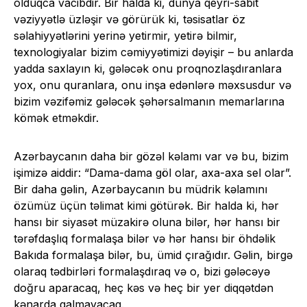
olduqca vacibdir. Bir halda ki, dünya qeyri-sabit
vəziyyətlə üzləşir və görürük ki, təsisatlar öz
səlahiyyətlərini yerinə yetirmir, yetirə bilmir,
texnologiyalar bizim cəmiyyətimizi dəyişir – bu anlarda
yadda saxlayın ki, gələcək onu proqnozlaşdıranlara
yox, onu quranlara, onu inşa edənlərə məxsusdur və
bizim vəzifəmiz gələcək şəhərsalmanın memarlarına
kömək etməkdir.
Azərbaycanın daha bir gözəl kəlamı var və bu, bizim
işimizə aiddir: “Dama-dama göl olar, axa-axa sel olar”.
Bir daha gəlin, Azərbaycanın bu müdrik kəlamını
özümüz üçün təlimat kimi götürək. Bir halda ki, hər
hansı bir siyasət müzakirə oluna bilər, hər hansı bir
tərəfdaşlıq formalaşa bilər və hər hansı bir öhdəlik
Bakıda formalaşa bilər, bu, ümid çırağıdır. Gəlin, birgə
olaraq tədbirləri formalaşdıraq və o, bizi gələcəyə
doğru aparacaq, heç kəs və heç bir yer diqqətdən
kənarda qalmayacaq.