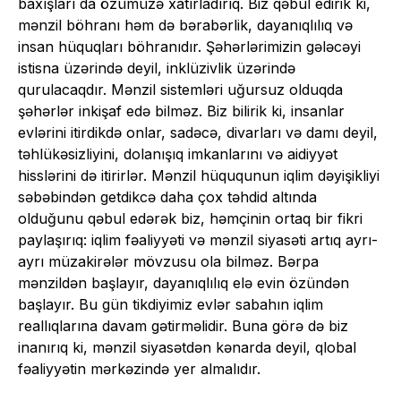
baxışları da özümüzə xatırladırıq. Biz qəbul edirik ki,
mənzil böhranı həm də bərabərlik, dayanıqlılıq və
insan hüquqları böhranıdır. Şəhərlərimizin gələcəyi
istisna üzərində deyil, inklüzivlik üzərində
qurulacaqdır. Mənzil sistemləri uğursuz olduqda
şəhərlər inkişaf edə bilməz. Biz bilirik ki, insanlar
evlərini itirdikdə onlar, sadəcə, divarları və damı deyil,
təhlükəsizliyini, dolanışıq imkanlarını və aidiyyət
hisslərini də itirirlər. Mənzil hüququnun iqlim dəyişikliyi
səbəbindən getdikcə daha çox təhdid altında
olduğunu qəbul edərək biz, həmçinin ortaq bir fikri
paylaşırıq: iqlim fəaliyyəti və mənzil siyasəti artıq ayrı-
ayrı müzakirələr mövzusu ola bilməz. Bərpa
mənzildən başlayır, dayanıqlılıq elə evin özündən
başlayır. Bu gün tikdiyimiz evlər sabahın iqlim
reallıqlarına davam gətirməlidir. Buna görə də biz
inanırıq ki, mənzil siyasətdən kənarda deyil, qlobal
fəaliyyətin mərkəzində yer almalıdır.