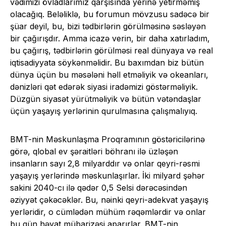
vədimizi övladlarımız qarşısında yerinə yetirməmiş
olacağıq. Beləliklə, bu forumun mövzusu sadəcə bir
şüar deyil, bu, bizi tədbirlərin görülməsinə səsləyən
bir çağırışdır. Amma icazə verin, bir daha xatırladım,
bu çağırış, tədbirlərin görülməsi real dünyaya və real
iqtisadiyyata söykənməlidir. Bu baxımdan biz bütün
dünya üçün bu məsələni həll etməliyik və okeanları,
dənizləri qət edərək siyasi iradəmizi göstərməliyik.
Düzgün siyasət yürütməliyik və bütün vətəndaşlar
üçün yaşayış yerlərinin qurulmasına çalışmalıyıq.
BMT-nin Məskunlaşma Proqramının göstəricilərinə
görə, qlobal ev şəraitləri böhranı ilə üzləşən
insanların sayı 2,8 milyarddır və onlar qeyri-rəsmi
yaşayış yerlərində məskunlaşırlar. İki milyard şəhər
sakini 2040-cı ilə qədər 0,5 Selsi dərəcəsindən
əziyyət çəkəcəklər. Bu, nəinki qeyri-adekvat yaşayış
yerləridir, o cümlədən mühüm rəqəmlərdir və onlar
bu gün həyat mübarizəsi aparırlar. BMT-nin