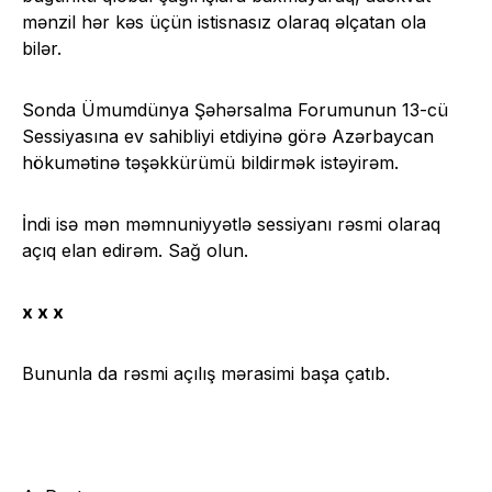
mənzil hər kəs üçün istisnasız olaraq əlçatan ola
bilər.
Sonda Ümumdünya Şəhərsalma Forumunun 13-cü
Sessiyasına ev sahibliyi etdiyinə görə Azərbaycan
hökumətinə təşəkkürümü bildirmək istəyirəm.
İndi isə mən məmnuniyyətlə sessiyanı rəsmi olaraq
açıq elan edirəm. Sağ olun.
x x x
Bununla da rəsmi açılış mərasimi başa çatıb.