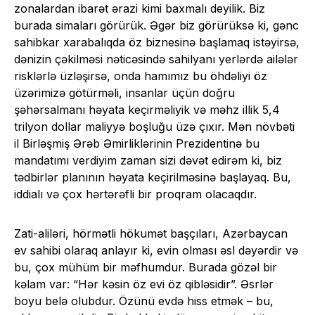
zonalardan ibarət ərazi kimi baxmalı deyilik. Biz
burada simaları görürük. Əgər biz görürüksə ki, gənc
sahibkar xarabalıqda öz biznesinə başlamaq istəyirsə,
dənizin çəkilməsi nəticəsində sahilyanı yerlərdə ailələr
risklərlə üzləşirsə, onda hamımız bu öhdəliyi öz
üzərimizə götürməli, insanlar üçün doğru
şəhərsalmanı həyata keçirməliyik və məhz illik 5,4
trilyon dollar maliyyə boşluğu üzə çıxır. Mən növbəti
il Birləşmiş Ərəb Əmirliklərinin Prezidentinə bu
mandatımı verdiyim zaman sizi dəvət edirəm ki, biz
tədbirlər planının həyata keçirilməsinə başlayaq. Bu,
iddialı və çox hərtərəfli bir proqram olacaqdır.
Zati-aliləri, hörmətli hökumət başçıları, Azərbaycan
ev sahibi olaraq anlayır ki, evin olması əsl dəyərdir və
bu, çox mühüm bir məfhumdur. Burada gözəl bir
kəlam var: “Hər kəsin öz evi öz qibləsidir”. Əsrlər
boyu belə olubdur. Özünü evdə hiss etmək – bu,