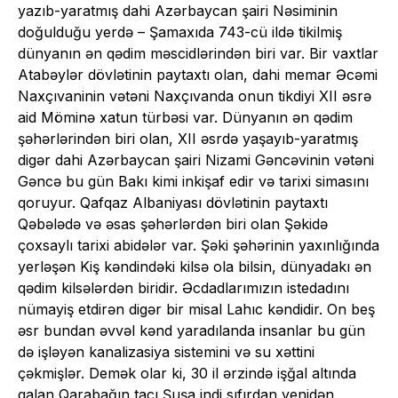
yazıb-yaratmış dahi Azərbaycan şairi Nəsiminin
doğulduğu yerdə – Şamaxıda 743-cü ildə tikilmiş
dünyanın ən qədim məscidlərindən biri var. Bir vaxtlar
Atabəylər dövlətinin paytaxtı olan, dahi memar Əcəmi
Naxçıvaninin vətəni Naxçıvanda onun tikdiyi XII əsrə
aid Möminə xatun türbəsi var. Dünyanın ən qədim
şəhərlərindən biri olan, XII əsrdə yaşayıb-yaratmış
digər dahi Azərbaycan şairi Nizami Gəncəvinin vətəni
Gəncə bu gün Bakı kimi inkişaf edir və tarixi simasını
qoruyur. Qafqaz Albaniyası dövlətinin paytaxtı
Qəbələdə və əsas şəhərlərdən biri olan Şəkidə
çoxsaylı tarixi abidələr var. Şəki şəhərinin yaxınlığında
yerləşən Kiş kəndindəki kilsə ola bilsin, dünyadakı ən
qədim kilsələrdən biridir. Əcdadlarımızın istedadını
nümayiş etdirən digər bir misal Lahıc kəndidir. On beş
əsr bundan əvvəl kənd yaradılanda insanlar bu gün
də işləyən kanalizasiya sistemini və su xəttini
çəkmişlər. Demək olar ki, 30 il ərzində işğal altında
qalan Qarabağın tacı Şuşa indi sıfırdan yenidən