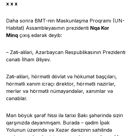
x x x
Daha sonra BMT-nin Məskunlaşma Proqramı (UN-
Habitat) Assambleyasının prezidenti
Nqa Kor
Minq
çıxış edərək deyib:
– Zati-aliləri, Azərbaycan Respublikasının Prezidenti
cənab İlham Əliyev.
Zati-aliləri, hörmətli dövlət və hökumət başçıları,
hörmətli xanım icraçı direktor, hörmətli nazirlər,
merlər və hörmətli nümayəndələr, xanımlar və
cənablar.
Mən böyük şərəf hissi ilə tarixi Bakı şəhərində sizin
qarşınızda dayanmışam. Burada – qədim İpək
Yolunun üzərində və Xəzər dənizinin sahilində