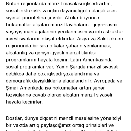
Bütün regionlarda mənzil məsələsi iqtisadi artım,
sosial inklüzivlik və iqlim dayanıqlığı ilə əlaqəli əsas
siyasət prioritetinə çevrilir. Afrika boyunca
hökumətlər əlçatan mənzil layihələrini, qeyri-rəsmi
yaşayış məntəqələrinin yenilənməsini və infrastruktur
investisiyalarını inkişaf etdirirlər. Asiya və Sakit okean
regionunda bir sıra ölkələr şəhərin yenilənməsi,
əlçatanlıq və genişmiqyaslı mənzil tikintisi
proqramlarını həyata keçirir. Latın Amerikasında
sosial proqramlar var, Yaxın Şərqdə mənzil siyasəti
getdikcə daha çox iqtisadi şaxələndirmə və
demoqrafik dəyişikliklərlə əlaqələndirilir. Avropada və
Şimali Amerikada isə hökumətlər artan şəhər
təzyiqlərinə cavab olaraq əlçatan mənzil siyasəti
həyata keçirirlər.
Dostlar, dünya diqqətini mənzil məsələsinə yönəltdiyi
bir vaxtda artıq paylaşdığımız ortaq prinsipləri və