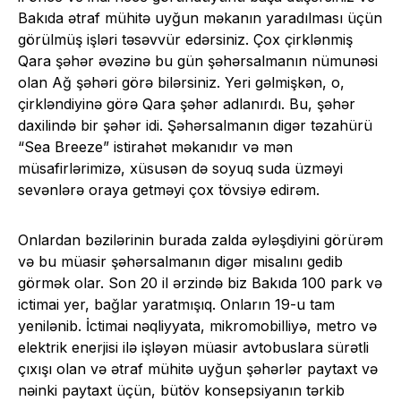
Bakıda ətraf mühitə uyğun məkanın yaradılması üçün
görülmüş işləri təsəvvür edərsiniz. Çox çirklənmiş
Qara şəhər əvəzinə bu gün şəhərsalmanın nümunəsi
olan Ağ şəhəri görə bilərsiniz. Yeri gəlmişkən, o,
çirkləndiyinə görə Qara şəhər adlanırdı. Bu, şəhər
daxilində bir şəhər idi. Şəhərsalmanın digər təzahürü
“Sea Breeze” istirahət məkanıdır və mən
müsafirlərimizə, xüsusən də soyuq suda üzməyi
sevənlərə oraya getməyi çox tövsiyə edirəm.
Onlardan bəzilərinin burada zalda əyləşdiyini görürəm
və bu müasir şəhərsalmanın digər misalını gedib
görmək olar. Son 20 il ərzində biz Bakıda 100 park və
ictimai yer, bağlar yaratmışıq. Onların 19-u tam
yenilənib. İctimai nəqliyyata, mikromobilliyə, metro və
elektrik enerjisi ilə işləyən müasir avtobuslara sürətli
çıxışı olan və ətraf mühitə uyğun şəhərlər paytaxt və
nəinki paytaxt üçün, bütöv konsepsiyanın tərkib