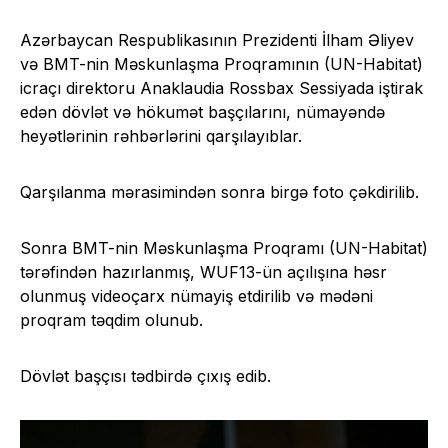
Azərbaycan Respublikasının Prezidenti İlham Əliyev
və BMT-nin Məskunlaşma Proqramının (UN-Habitat)
icraçı direktoru Anaklaudia Rossbax Sessiyada iştirak
edən dövlət və hökumət başçılarını, nümayəndə
heyətlərinin rəhbərlərini qarşılayıblar.
Qarşılanma mərasimindən sonra birgə foto çəkdirilib.
Sonra BMT-nin Məskunlaşma Proqramı (UN-Habitat)
tərəfindən hazırlanmış, WUF13-ün açılışına həsr
olunmuş videoçarx nümayiş etdirilib və mədəni
proqram təqdim olunub.
Dövlət başçısı tədbirdə çıxış edib.