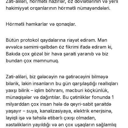
Zati-aliləri, hörmətli nazirlər, öz dövlətlərinin və yerli
hakimiyyət orqanlarının hörmətli nümayəndələri.
Hörmətli həmkarlar və qonaqlar.
Bütün protokol qaydalarına riayət edirəm. Mən
əvvəlcə səmimi-qəlbdən öz fikrimi ifadə edirəm ki,
Bakıda çox gözəl bir hava şəraiti yaranıb və biz
bundan çox məmnunuq.
Zati-aliləri, biz gələcəyin nə gətirəcəyini bilməyə
bilərik, lakin insanların bu gün qarşılaşdığı reallıqları
yaxşı bilirik – iqlim böhranı, məcburi köçkünlük,
münaqişələr və dağıntılar. Bu çətinliklər fonunda 1
milyarddan çox insan hələ də qeyri-sabit şəraitdə
yaşayır – suya, kanalizasiyaya, elektrik enerjisinə,
layiqli işə və təhsilə etibarlı çıxışı olmadan,
xəstəliklərin yayıldığı və ən çox uşaqların sağlamlıq