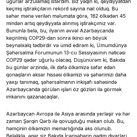
uğurlar arzulamaq istərdim. Biz yəqin ki, qeydiyyatdan
keçmiş iştirakçıların rekord sayına nail olduq. Bu
səhər mənə verilən məlumata görə, 182 ölkədən 45
mindən artıq qeydiyyata alınmış iştirakçımız var.
Bununla belə, bu, ilyarım əvvəl Azərbaycanda
keçirilmiş COP29-dan sonra ikinci ən böyük
beynəlxalq tədbirdir və ümid edirəm ki, Ümumdünya
Şəhərsalma Forumunun 13-cü Sessiyasının nəticəsi
COP29 qədər uğurlu olacaq. Düşünürəm ki, Bakıda
bu günlər ərzində, ilk dəfə ölkəmizə səfər edən
qonaqların əksər hissəsi ölkəmizi və şəhərimizi daha
yaxşı tanımaq, şəhərsalmanın inkişafı sahəsində
Azərbaycanda görülən işləri öz gözləri ilə görmək
imkanını qazanacaqlar.
Azərbaycan Avropa ilə Asiya arasında yerləşir və hər
zaman Şərqin Qərb ilə qovuşduğu məkan olub. Bu,
həmçinin ölkəmizin memarlığında əks olunub.
Beləliklə, əgər siz Bakıda İçərişəhərin qədim divarları