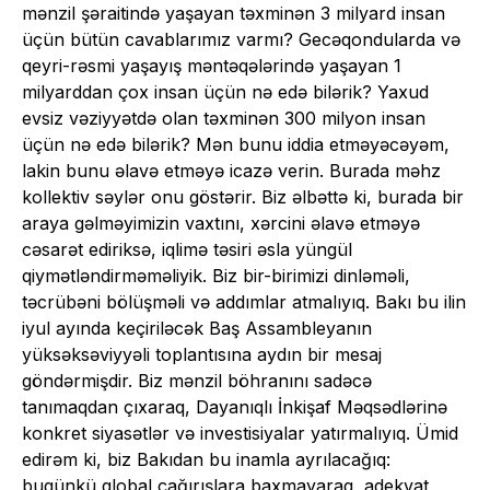
mənzil şəraitində yaşayan təxminən 3 milyard insan
üçün bütün cavablarımız varmı? Gecəqondularda və
qeyri-rəsmi yaşayış məntəqələrində yaşayan 1
milyarddan çox insan üçün nə edə bilərik? Yaxud
evsiz vəziyyətdə olan təxminən 300 milyon insan
üçün nə edə bilərik? Mən bunu iddia etməyəcəyəm,
lakin bunu əlavə etməyə icazə verin. Burada məhz
kollektiv səylər onu göstərir. Biz əlbəttə ki, burada bir
araya gəlməyimizin vaxtını, xərcini əlavə etməyə
cəsarət ediriksə, iqlimə təsiri əsla yüngül
qiymətləndirməməliyik. Biz bir-birimizi dinləməli,
təcrübəni bölüşməli və addımlar atmalıyıq. Bakı bu ilin
iyul ayında keçiriləcək Baş Assambleyanın
yüksəksəviyyəli toplantısına aydın bir mesaj
göndərmişdir. Biz mənzil böhranını sadəcə
tanımaqdan çıxaraq, Dayanıqlı İnkişaf Məqsədlərinə
konkret siyasətlər və investisiyalar yatırmalıyıq. Ümid
edirəm ki, biz Bakıdan bu inamla ayrılacağıq:
bugünkü qlobal çağırışlara baxmayaraq, adekvat