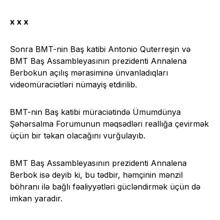
x x x
Sonra BMT-nin Baş katibi Antonio Quterreşin və
BMT Baş Assambleyasının prezidenti Annalena
Berbokun açılış mərasiminə ünvanladıqları
videomüraciətləri nümayiş etdirilib.
BMT-nin Baş katibi müraciətində Ümumdünya
Şəhərsalma Forumunun məqsədləri reallığa çevirmək
üçün bir təkan olacağını vurğulayıb.
BMT Baş Assambleyasının prezidenti Annalena
Berbok isə deyib ki, bu tədbir, həmçinin mənzil
böhranı ilə bağlı fəaliyyətləri gücləndirmək üçün də
imkan yaradır.