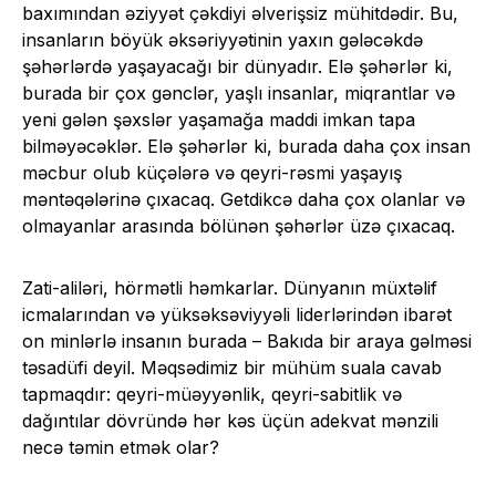
baxımından əziyyət çəkdiyi əlverişsiz mühitdədir. Bu,
insanların böyük əksəriyyətinin yaxın gələcəkdə
şəhərlərdə yaşayacağı bir dünyadır. Elə şəhərlər ki,
burada bir çox gənclər, yaşlı insanlar, miqrantlar və
yeni gələn şəxslər yaşamağa maddi imkan tapa
bilməyəcəklər. Elə şəhərlər ki, burada daha çox insan
məcbur olub küçələrə və qeyri-rəsmi yaşayış
məntəqələrinə çıxacaq. Getdikcə daha çox olanlar və
olmayanlar arasında bölünən şəhərlər üzə çıxacaq.
Zati-aliləri, hörmətli həmkarlar. Dünyanın müxtəlif
icmalarından və yüksəksəviyyəli liderlərindən ibarət
on minlərlə insanın burada – Bakıda bir araya gəlməsi
təsadüfi deyil. Məqsədimiz bir mühüm suala cavab
tapmaqdır: qeyri-müəyyənlik, qeyri-sabitlik və
dağıntılar dövründə hər kəs üçün adekvat mənzili
necə təmin etmək olar?