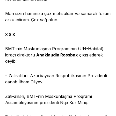
Mən sizin hamınıza çox məhsuldar və səmərəli forum
arzu edirəm. Çox sağ olun.
x x x
BMT-nin Məskunlaşma Proqramının (UN-Habitat)
icraçı direktoru
Anaklaudia Rossbax
çıxış edərək
deyib:
– Zati-aliləri, Azərbaycan Respublikasının Prezidenti
cənab İlham Əliyev.
Zati-aliləri, BMT-nin Məskunlaşma Proqramı
Assambleyasının prezidenti Nqa Kor Minq.