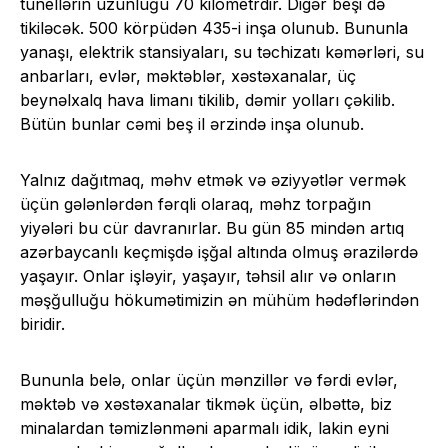
tunellərin uzunluğu 70 kilometrdir. Digər beşi də
tikiləcək. 500 körpüdən 435-i inşa olunub. Bununla
yanaşı, elektrik stansiyaları, su təchizatı kəmərləri, su
anbarları, evlər, məktəblər, xəstəxanalar, üç
beynəlxalq hava limanı tikilib, dəmir yolları çəkilib.
Bütün bunlar cəmi beş il ərzində inşa olunub.
Yalnız dağıtmaq, məhv etmək və əziyyətlər vermək
üçün gələnlərdən fərqli olaraq, məhz torpağın
yiyələri bu cür davranırlar. Bu gün 85 mindən artıq
azərbaycanlı keçmişdə işğal altında olmuş ərazilərdə
yaşayır. Onlar işləyir, yaşayır, təhsil alır və onların
məşğulluğu hökumətimizin ən mühüm hədəflərindən
biridir.
Bununla belə, onlar üçün mənzillər və fərdi evlər,
məktəb və xəstəxanalar tikmək üçün, əlbəttə, biz
minalardan təmizlənməni aparmalı idik, lakin eyni