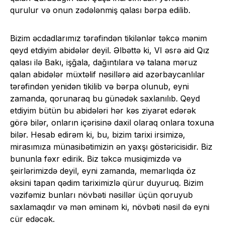
qurulur və onun zədələnmiş qalası bərpa edilib.
Bizim əcdadlarımız tərəfindən tikilənlər təkcə mənim
qeyd etdiyim abidələr deyil. Əlbəttə ki, VI əsrə aid Qız
qalası ilə Bakı, işğala, dağıntılara və talana məruz
qalan abidələr müxtəlif nəsillərə aid azərbaycanlılar
tərəfindən yenidən tikilib və bərpa olunub, eyni
zamanda, qorunaraq bu günədək saxlanılıb. Qeyd
etdiyim bütün bu abidələri hər kəs ziyarət edərək
görə bilər, onların içərisinə daxil olaraq onlara toxuna
bilər. Hesab edirəm ki, bu, bizim tarixi irsimizə,
mirasımıza münasibətimizin ən yaxşı göstəricisidir. Biz
bununla fəxr edirik. Biz təkcə musiqimizdə və
şeirlərimizdə deyil, eyni zamanda, memarlıqda öz
əksini tapan qədim tariximizlə qürur duyuruq. Bizim
vəzifəmiz bunları növbəti nəsillər üçün qoruyub
saxlamaqdır və mən əminəm ki, növbəti nəsil də eyni
cür edəcək.