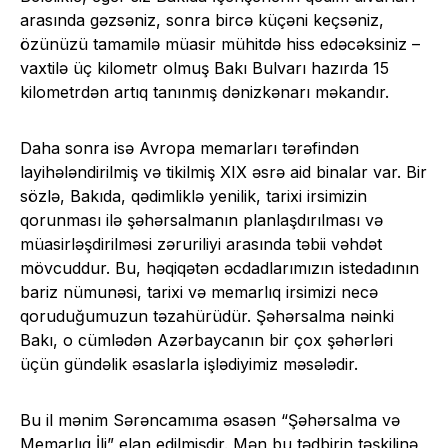
arasında gəzsəniz, sonra bircə küçəni keçsəniz,
özünüzü tamamilə müasir mühitdə hiss edəcəksiniz –
vaxtilə üç kilometr olmuş Bakı Bulvarı hazırda 15
kilometrdən artıq tanınmış dənizkənarı məkandır.
Daha sonra isə Avropa memarları tərəfindən
layihələndirilmiş və tikilmiş XIX əsrə aid binalar var. Bir
sözlə, Bakıda, qədimliklə yenilik, tarixi irsimizin
qorunması ilə şəhərsalmanın planlaşdırılması və
müasirləşdirilməsi zəruriliyi arasında təbii vəhdət
mövcuddur. Bu, həqiqətən əcdadlarımızın istedadının
bariz nümunəsi, tarixi və memarlıq irsimizi necə
qoruduğumuzun təzahürüdür. Şəhərsalma nəinki
Bakı, o cümlədən Azərbaycanın bir çox şəhərləri
üçün gündəlik əsaslarla işlədiyimiz məsələdir.
Bu il mənim Sərəncamıma əsasən “Şəhərsalma və
Memarlıq İli” elan edilmişdir. Mən bu tədbirin təşkilinə