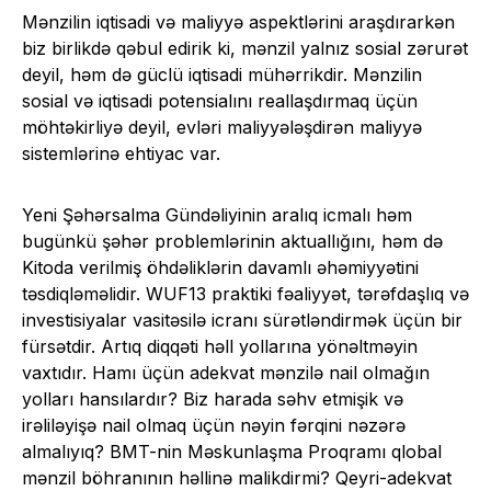
Mənzilin iqtisadi və maliyyə aspektlərini araşdırarkən
biz birlikdə qəbul edirik ki, mənzil yalnız sosial zərurət
deyil, həm də güclü iqtisadi mühərrikdir. Mənzilin
sosial və iqtisadi potensialını reallaşdırmaq üçün
möhtəkirliyə deyil, evləri maliyyələşdirən maliyyə
sistemlərinə ehtiyac var.
Yeni Şəhərsalma Gündəliyinin aralıq icmalı həm
bugünkü şəhər problemlərinin aktuallığını, həm də
Kitoda verilmiş öhdəliklərin davamlı əhəmiyyətini
təsdiqləməlidir. WUF13 praktiki fəaliyyət, tərəfdaşlıq və
investisiyalar vasitəsilə icranı sürətləndirmək üçün bir
fürsətdir. Artıq diqqəti həll yollarına yönəltməyin
vaxtıdır. Hamı üçün adekvat mənzilə nail olmağın
yolları hansılardır? Biz harada səhv etmişik və
irəliləyişə nail olmaq üçün nəyin fərqini nəzərə
almalıyıq? BMT-nin Məskunlaşma Proqramı qlobal
mənzil böhranının həllinə malikdirmi? Qeyri-adekvat