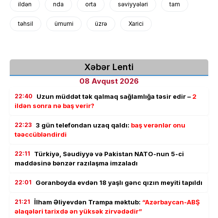
ildən
nda
orta
səviyyələri
tam
təhsil
ümumi
üzrə
Xarici
Xəbər Lenti
08 Avqust 2026
22:40
Uzun müddət tək qalmaq sağlamlığa təsir edir –
2
ildən sonra nə baş verir?
22:23
3 gün telefondan uzaq qaldı:
baş verənlər onu
təəccübləndirdi
22:11
Türkiyə, Səudiyyə və Pakistan NATO-nun 5-ci
maddəsinə bənzər razılaşma imzaladı
22:01
Goranboyda evdən 18 yaşlı gənc qızın meyiti tapıldı
21:21
İlham Əliyevdən Trampa məktub:
“Azərbaycan-ABŞ
əlaqələri tarixdə ən yüksək zirvədədir”