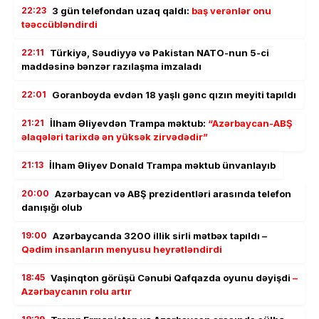
22:23
3 gün telefondan uzaq qaldı:
baş verənlər onu
təəccübləndirdi
22:11
Türkiyə, Səudiyyə və Pakistan NATO-nun 5-ci
maddəsinə bənzər razılaşma imzaladı
22:01
Goranboyda evdən 18 yaşlı gənc qızın meyiti tapıldı
21:21
İlham Əliyevdən Trampa məktub:
“Azərbaycan-ABŞ
əlaqələri tarixdə ən yüksək zirvədədir”
21:13
İlham Əliyev Donald Trampa məktub ünvanlayıb
20:00
Azərbaycan və ABŞ prezidentləri arasında telefon
danışığı olub
19:00
Azərbaycanda 3200 illik sirli mətbəx tapıldı –
Qədim insanların menyusu heyrətləndirdi
18:45
Vaşinqton görüşü Cənubi Qafqazda oyunu dəyişdi
–
Azərbaycanın rolu artır