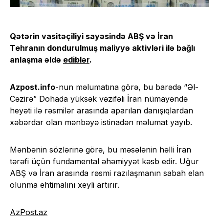
Qətərin vasitəçiliyi sayəsində ABŞ və İran
Tehranın dondurulmuş maliyyə aktivləri ilə bağlı
anlaşma əldə
ediblər
.
Azpost.info
-nun məlumatına görə, bu barədə “Əl-
Cəzirə” Dohada yüksək vəzifəli İran nümayəndə
heyəti ilə rəsmilər arasında aparılan danışıqlardan
xəbərdar olan mənbəyə istinadən məlumat yayıb.
Mənbənin sözlərinə görə, bu məsələnin həlli İran
tərəfi üçün fundamental əhəmiyyət kəsb edir. Uğur
ABŞ və İran arasında rəsmi razılaşmanın sabah elan
olunma ehtimalını xeyli artırır.
AzPost.az