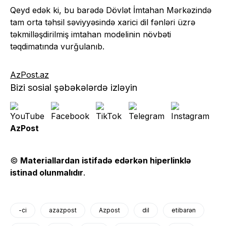
Qeyd edək ki, bu barədə Dövlət İmtahan Mərkəzində
tam orta təhsil səviyyəsində xarici dil fənləri üzrə
təkmilləşdirilmiş imtahan modelinin növbəti
təqdimatında vurğulanıb.
AzPost.az
Bizi sosial şəbəkələrdə izləyin
AzPost
©
Materiallardan istifadə edərkən hiperlinklə
istinad olunmalıdır
.
-ci
azazpost
Azpost
dil
etibarən