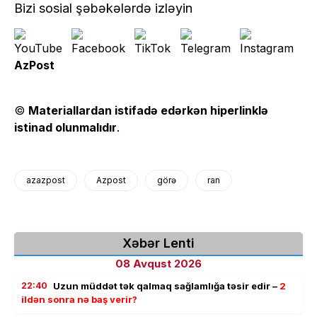
Bizi sosial şəbəkələrdə izləyin
AzPost
©
Materiallardan istifadə edərkən hiperlinklə
istinad olunmalıdır
.
azazpost
Azpost
görə
ran
Xəbər Lenti
08 Avqust 2026
22:40
Uzun müddət tək qalmaq sağlamlığa təsir edir –
2
ildən sonra nə baş verir?