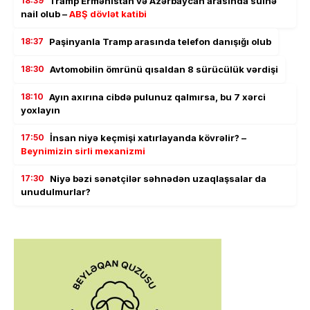
18:39
Tramp Ermənistan və Azərbaycan arasında sülhə
nail olub –
ABŞ dövlət katibi
18:37
Paşinyanla Tramp arasında telefon danışığı olub
18:30
Avtomobilin ömrünü qısaldan 8 sürücülük vərdişi
18:10
Ayın axırına cibdə pulunuz qalmırsa, bu 7 xərci
yoxlayın
17:50
İnsan niyə keçmişi xatırlayanda kövrəlir? –
Beynimizin sirli mexanizmi
17:30
Niyə bəzi sənətçilər səhnədən uzaqlaşsalar da
unudulmurlar?