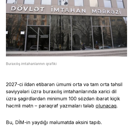
Buraxılış imtahanlarının qrafiki
2027-ci ildən etibarən ümumi orta və tam orta təhsil
səviyyələri üzrə buraxılış imtahanlarında xarici dil
üzrə şagirdlərdən minimum 100 sözdən ibarət kiçik
həcmli mətn – paraqraf yazmaları tələb
olunacaq
.
Bu, DİM-in yaydığı məlumatda əksini tapıb.