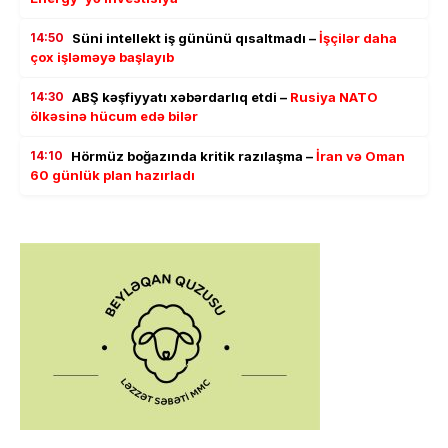
14:50
Süni intellekt iş gününü qısaltmadı –
İşçilər daha
çox işləməyə başlayıb
14:30
ABŞ kəşfiyyatı xəbərdarlıq etdi –
Rusiya NATO
ölkəsinə hücum edə bilər
14:10
Hörmüz boğazında kritik razılaşma –
İran və Oman
60 günlük plan hazırladı