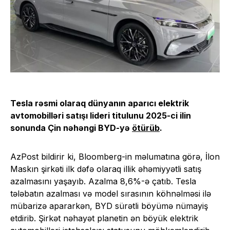
Tesla rəsmi olaraq dünyanın aparıcı elektrik
avtomobilləri satışı lideri titulunu 2025-ci ilin
sonunda Çin nəhəngi BYD-yə
ötürüb
.
AzPost bildirir ki, Bloomberg-in məlumatına görə, İlon
Maskın şirkəti ilk dəfə olaraq illik əhəmiyyətli satış
azalmasını yaşayıb. Azalma 8,6%-ə çatıb. Tesla
tələbatın azalması və model sırasının köhnəlməsi ilə
mübarizə apararkən, BYD sürətli böyümə nümayiş
etdirib. Şirkət nəhayət planetin ən böyük elektrik