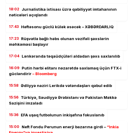
18:02
Jurnalistika ixtisası üzrə qabiliyyət imtahanının
nəticələri açıqlandı
17:43
Həftəsonu güclü külək əsəcək – XƏBƏRDARLIQ
17:23
Rüşvətlə bağlı həbs olunan vəzifəli şəxslərin
məhkəməsi başlayır
17:04
Lənkəranda təqaüdçüləri aldadan şəxs saxlanılıb
16:09
Putin hərbi elitanı nəzarətdə saxlamaq üçün FTX-i
gücləndirir
– Bloomberg
15:58
Ədliyyə naziri Lerikdə vətəndaşları qəbul edib
15:56
Türkiyə, Səudiyyə Ərəbistanı və Pakistan Məkkə
Sazişini imzaladı
15:36
EFA uşaq futbolunun inkişafına fokuslanıb
15:00
Neft Fondu Perunun enerji bazarına girdi –
“Inkia
Energy”yə investisiya