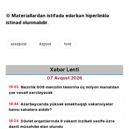
©
Materiallardan istifadə edərkən hiperlinklə
istinad olunmalıdır
.
azazpost
Azpost
ford
Xəbər Lenti
07 Avqust 2026
19:03
Nazirlik 606 mənzilin təmirinə üç milyon manatdan
çox vəsait xərcləyəcək
18:44
Azərbaycanda yüksək əməkhaqqlı vakansiyalar
hansı sahələrə aiddir?
18:24
Dövlət orqanlarında 9 vakant inzibati vəzifə üzrə
daxili müsahibə elan olundu