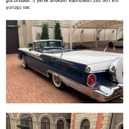
gücündədir. 5 yerlik antikavr kabrioletin 292 901 km
yürüşü var.