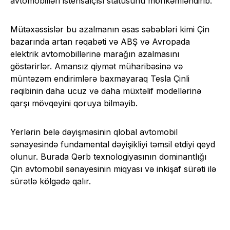
avtomobilləri istehsalçısı statusunu möhkəmləndirib.
Mütəxəssislər bu azalmanın əsas səbəbləri kimi Çin
bazarında artan rəqabəti və ABŞ və Avropada
elektrik avtomobillərinə marağın azalmasını
göstərirlər. Amansız qiymət müharibəsinə və
müntəzəm endirimlərə baxmayaraq Tesla Çinli
rəqibinin daha ucuz və daha müxtəlif modellərinə
qarşı mövqeyini qoruya bilməyib.
Yerlərin belə dəyişməsinin qlobal avtomobil
sənayesində fundamental dəyişikliyi təmsil etdiyi qeyd
olunur. Burada Qərb texnologiyasının dominantlığı
Çin avtomobil sənayesinin miqyası və inkişaf sürəti ilə
sürətlə kölgədə qalır.