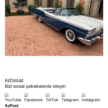
AzPost.az
Bizi sosial şəbəkələrdə izləyin
AzPost