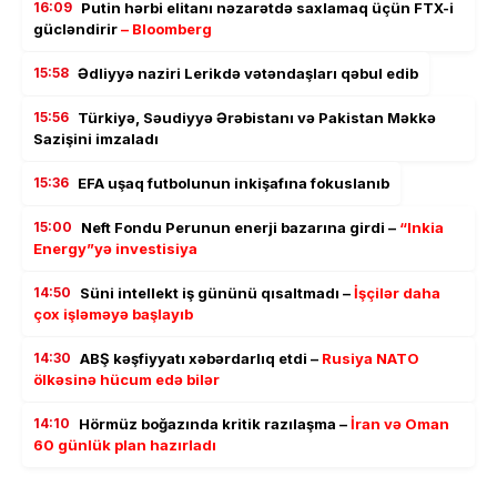
16:09
Putin hərbi elitanı nəzarətdə saxlamaq üçün FTX-i
gücləndirir
– Bloomberg
15:58
Ədliyyə naziri Lerikdə vətəndaşları qəbul edib
15:56
Türkiyə, Səudiyyə Ərəbistanı və Pakistan Məkkə
Sazişini imzaladı
15:36
EFA uşaq futbolunun inkişafına fokuslanıb
15:00
Neft Fondu Perunun enerji bazarına girdi –
“Inkia
Energy”yə investisiya
14:50
Süni intellekt iş gününü qısaltmadı –
İşçilər daha
çox işləməyə başlayıb
14:30
ABŞ kəşfiyyatı xəbərdarlıq etdi –
Rusiya NATO
ölkəsinə hücum edə bilər
14:10
Hörmüz boğazında kritik razılaşma –
İran və Oman
60 günlük plan hazırladı