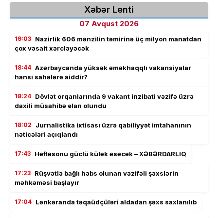
Xəbər Lenti
07 Avqust 2026
19:03
Nazirlik 606 mənzilin təmirinə üç milyon manatdan
çox vəsait xərcləyəcək
18:44
Azərbaycanda yüksək əməkhaqqlı vakansiyalar
hansı sahələrə aiddir?
18:24
Dövlət orqanlarında 9 vakant inzibati vəzifə üzrə
daxili müsahibə elan olundu
18:02
Jurnalistika ixtisası üzrə qabiliyyət imtahanının
nəticələri açıqlandı
17:43
Həftəsonu güclü külək əsəcək – XƏBƏRDARLIQ
17:23
Rüşvətlə bağlı həbs olunan vəzifəli şəxslərin
məhkəməsi başlayır
17:04
Lənkəranda təqaüdçüləri aldadan şəxs saxlanılıb