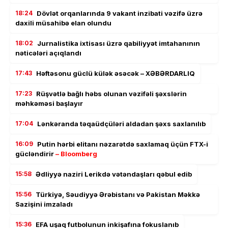
18:24
Dövlət orqanlarında 9 vakant inzibati vəzifə üzrə
daxili müsahibə elan olundu
18:02
Jurnalistika ixtisası üzrə qabiliyyət imtahanının
nəticələri açıqlandı
17:43
Həftəsonu güclü külək əsəcək – XƏBƏRDARLIQ
17:23
Rüşvətlə bağlı həbs olunan vəzifəli şəxslərin
məhkəməsi başlayır
17:04
Lənkəranda təqaüdçüləri aldadan şəxs saxlanılıb
16:09
Putin hərbi elitanı nəzarətdə saxlamaq üçün FTX-i
gücləndirir
– Bloomberg
15:58
Ədliyyə naziri Lerikdə vətəndaşları qəbul edib
15:56
Türkiyə, Səudiyyə Ərəbistanı və Pakistan Məkkə
Sazişini imzaladı
15:36
EFA uşaq futbolunun inkişafına fokuslanıb