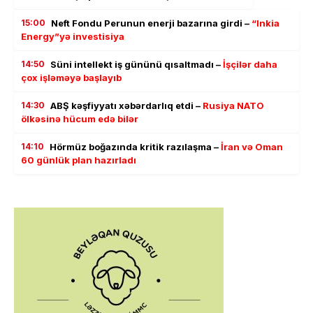
15:00
Neft Fondu Perunun enerji bazarına girdi –
“Inkia
Energy”yə investisiya
14:50
Süni intellekt iş gününü qısaltmadı –
İşçilər daha
çox işləməyə başlayıb
14:30
ABŞ kəşfiyyatı xəbərdarlıq etdi –
Rusiya NATO
ölkəsinə hücum edə bilər
14:10
Hörmüz boğazında kritik razılaşma –
İran və Oman
60 günlük plan hazırladı