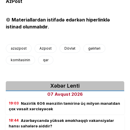
AzPost
©
Materiallardan istifadə edərkən hiperlinklə
istinad olunmalıdır
.
azazpost
Azpost
Dövlət
gəlirləri
komitəsinin
qar
Xəbər Lenti
07 Avqust 2026
19:03
Nazirlik 606 mənzilin təmirinə üç milyon manatdan
çox vəsait xərcləyəcək
18:44
Azərbaycanda yüksək əməkhaqqlı vakansiyalar
hansı sahələrə aiddir?