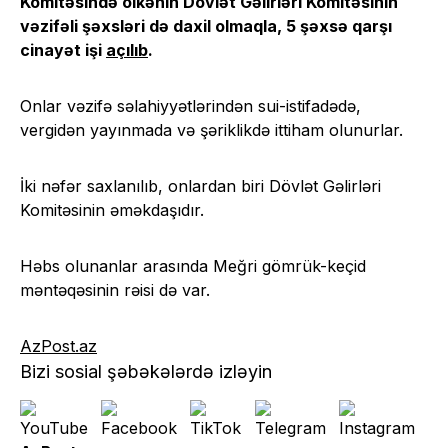
Komitəsində ölkənin Dövlət Gəlirləri Komitəsinin
vəzifəli şəxsləri də daxil olmaqla, 5 şəxsə qarşı
cinayət işi
açılıb
.
Onlar vəzifə səlahiyyətlərindən sui-istifadədə,
vergidən yayınmada və şəriklikdə ittiham olunurlar.
İki nəfər saxlanılıb, onlardan biri Dövlət Gəlirləri
Komitəsinin əməkdaşıdır.
Həbs olunanlar arasında Meğri gömrük-keçid
məntəqəsinin rəisi də var.
AzPost.az
Bizi sosial şəbəkələrdə izləyin