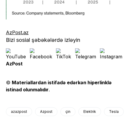
AzPost.az
Bizi sosial şəbəkələrdə izləyin
AzPost
©
Materiallardan istifadə edərkən hiperlinklə
istinad olunmalıdır
.
azazpost
Azpost
çin
Elektrik
Tesla