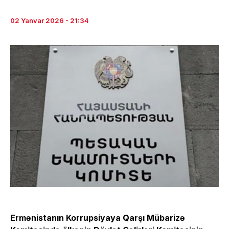
02 Yanvar 2026 - 21:34
Ermənistanın Korrupsiyaya Qarşı Mübarizə