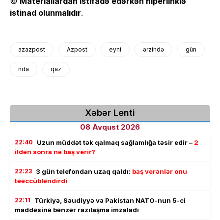
©
Materiallardan istifadə edərkən hiperlinklə
istinad olunmalıdır
.
azazpost
Azpost
eyni
ərzində
gün
nda
qaz
Xəbər Lenti
08 Avqust 2026
22:40
Uzun müddət tək qalmaq sağlamlığa təsir edir –
2
ildən sonra nə baş verir?
22:23
3 gün telefondan uzaq qaldı:
baş verənlər onu
təəccübləndirdi
22:11
Türkiyə, Səudiyyə və Pakistan NATO-nun 5-ci
maddəsinə bənzər razılaşma imzaladı