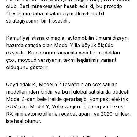
olub. Bəzi mütəxəssislər hesab edir ki, bu prototip
“Tesla”nın daha əlçatan qiymətli avtomobil
strategiyasının bir hissəsidir.
Kamuflyaj istisna olmaqla, avtomobilin ümumi dizaynı
hazırda satışda olan Model Y ilə böyük ölçüdə
oxşardır. Bu da onun tamamilə yeni bir modeldən
çox, mövcud versiyanın təkmilləşdirilmiş variantı
olduğunu göstərir.
Qeyd edək ki, Model Y “Tesla”nın ən çox satılan
modellərindən biridir və bu il qlobal satışlarda büdcəli
Model 3-dən belə irəlidə qərarlaşıb. Kompakt elektrik
SUV olan Model Y, Volkswagen Touareg və Lexus
RX kimi avtomobillərlə rəqabət aparır və 2020-ci ildən
istehsal olunur.