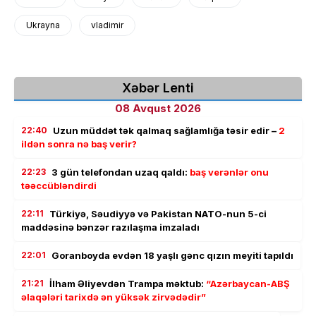
Ukrayna
vladimir
Xəbər Lenti
08 Avqust 2026
22:40
Uzun müddət tək qalmaq sağlamlığa təsir edir –
2
ildən sonra nə baş verir?
22:23
3 gün telefondan uzaq qaldı:
baş verənlər onu
təəccübləndirdi
22:11
Türkiyə, Səudiyyə və Pakistan NATO-nun 5-ci
maddəsinə bənzər razılaşma imzaladı
22:01
Goranboyda evdən 18 yaşlı gənc qızın meyiti tapıldı
21:21
İlham Əliyevdən Trampa məktub:
“Azərbaycan-ABŞ
əlaqələri tarixdə ən yüksək zirvədədir”