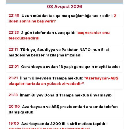
08 Avqust 2026
22:40
Uzun müddət tək qalmaq sağlamlığa təsir edir –
2
ildən sonra nə baş verir?
22:23
3 gün telefondan uzaq qaldı:
baş verənlər onu
təəccübləndirdi
22:11
Türkiyə, Səudiyyə və Pakistan NATO-nun 5-ci
maddəsinə bənzər razılaşma imzaladı
22:01
Goranboyda evdən 18 yaşlı gənc qızın meyiti tapıldı
21:21
İlham Əliyevdən Trampa məktub:
“Azərbaycan-ABŞ
əlaqələri tarixdə ən yüksək zirvədədir”
21:13
İlham Əliyev Donald Trampa məktub ünvanlayıb
20:00
Azərbaycan və ABŞ prezidentləri arasında telefon
danışığı olub
19:00
Azərbaycanda 3200 illik sirli mətbəx tapıldı –