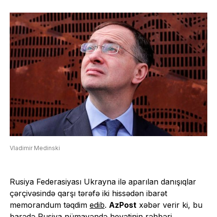
Vladimir Medinski
Rusiya Federasiyası Ukrayna ilə aparılan danışıqlar
çərçivəsində qarşı tərəfə iki hissədən ibarət
memorandum təqdim
edib
.
AzPost
xəbər verir ki, bu
barədə Rusiya nümayəndə heyətinin rəhbəri,