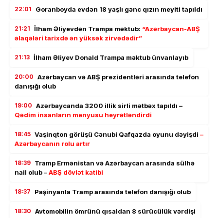
22:01
Goranboyda evdən 18 yaşlı gənc qızın meyiti tapıldı
21:21
İlham Əliyevdən Trampa məktub:
“Azərbaycan-ABŞ
əlaqələri tarixdə ən yüksək zirvədədir”
21:13
İlham Əliyev Donald Trampa məktub ünvanlayıb
20:00
Azərbaycan və ABŞ prezidentləri arasında telefon
danışığı olub
19:00
Azərbaycanda 3200 illik sirli mətbəx tapıldı –
Qədim insanların menyusu heyrətləndirdi
18:45
Vaşinqton görüşü Cənubi Qafqazda oyunu dəyişdi
–
Azərbaycanın rolu artır
18:39
Tramp Ermənistan və Azərbaycan arasında sülhə
nail olub –
ABŞ dövlət katibi
18:37
Paşinyanla Tramp arasında telefon danışığı olub
18:30
Avtomobilin ömrünü qısaldan 8 sürücülük vərdişi