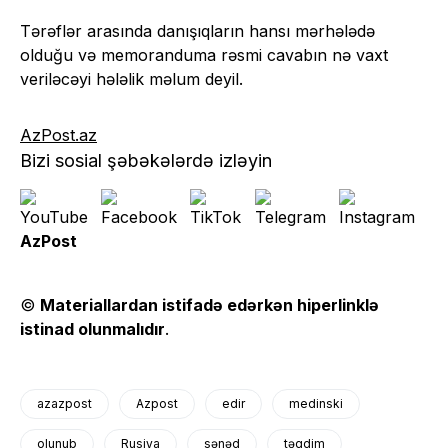
Tərəflər arasında danışıqların hansı mərhələdə
olduğu və memoranduma rəsmi cavabın nə vaxt
veriləcəyi hələlik məlum deyil.
AzPost.az
Bizi sosial şəbəkələrdə izləyin
AzPost
©
Materiallardan istifadə edərkən hiperlinklə
istinad olunmalıdır
.
azazpost
Azpost
edir
medinski
olunub
Rusiya
sənəd
təqdim