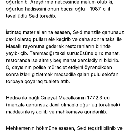
oğurlanıb. Araşdırma nəticəsində məlum olub ki,
oğurluq hadisəsini onun bacısı oğlu – 1987-ci il
təvəllüdlü Səid törədib.
İstintaq materiallarına əsasən, Səid mənzilə qanunsuz
daxil olaraq pulları ələ keçirib və daha sonra taksi ilə
Masallı rayonuna gedərək restoranların birində
yeyib-içib. Tanımadığı taksi sürücüsünə qırx manat,
restoranda isə altmış beş manat xərclədiyini bildirib.
O, dayısının polisə müraciət etdiyini öyrəndikdən
sonra izləri gizlətmək məqsədilə qalan pulu selofan
torbaya qoyaraq tualetə atıb.
Hadisə ilə bağlı Cinayət Məcəlləsinin 177.2.3-cü
(mənzilə qanunsuz daxil olmaqla oğurluq törətmək)
maddəsi ilə iş açılıb və məhkəməyə göndərilib.
Məhkəmənin hökmünə əsasən, Səid təqsirli bilinib və