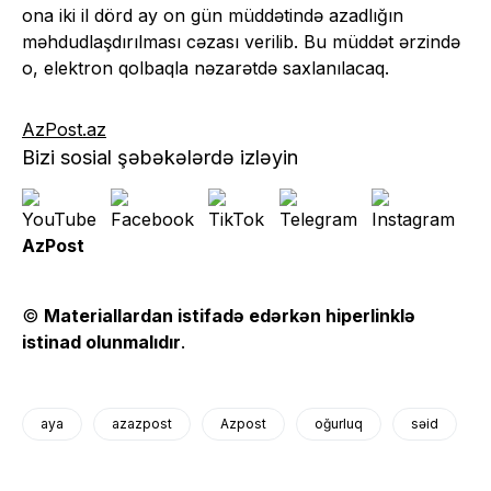
ona iki il dörd ay on gün müddətində azadlığın
məhdudlaşdırılması cəzası verilib. Bu müddət ərzində
o, elektron qolbaqla nəzarətdə saxlanılacaq.
AzPost.az
Bizi sosial şəbəkələrdə izləyin
AzPost
©
Materiallardan istifadə edərkən hiperlinklə
istinad olunmalıdır
.
aya
azazpost
Azpost
oğurluq
səid