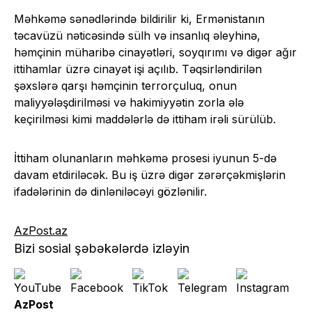
Məhkəmə sənədlərində bildirilir ki, Ermənistanın
təcavüzü nəticəsində sülh və insanlıq əleyhinə,
həmçinin müharibə cinayətləri, soyqırımı və digər ağır
ittihamlar üzrə cinayət işi açılıb. Təqsirləndirilən
şəxslərə qarşı həmçinin terrorçuluq, onun
maliyyələşdirilməsi və hakimiyyətin zorla ələ
keçirilməsi kimi maddələrlə də ittiham irəli sürülüb.
İttiham olunanların məhkəmə prosesi iyunun 5-də
davam etdiriləcək. Bu iş üzrə digər zərərçəkmişlərin
ifadələrinin də dinləniləcəyi gözlənilir.
AzPost.az
Bizi sosial şəbəkələrdə izləyin
AzPost