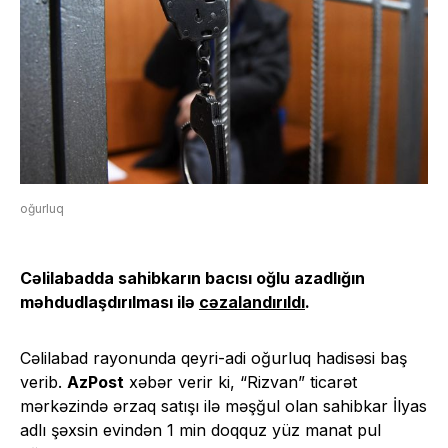
oğurluq
Cəlilabadda sahibkarın bacısı oğlu azadlığın
məhdudlaşdırılması ilə
cəzalandırıldı
.
Cəlilabad rayonunda qeyri-adi oğurluq hadisəsi baş
verib.
AzPost
xəbər verir ki, “Rizvan” ticarət
mərkəzində ərzaq satışı ilə məşğul olan sahibkar İlyas
adlı şəxsin evindən 1 min doqquz yüz manat pul