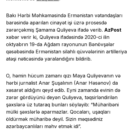
Bakı Hərbi Məhkəməsində Ermənistan vətəndaşları
barəsində aparılan cinayət işi üzrə prosesdə
zərərçəkmiş Şamama Quliyeva ifadə verib.
AzPost
xəbər verir ki, Quliyeva ifadəsində 2020-ci ilin
oktyabrın 19-da Ağdam rayonunun Bənövşələr
qəsəbəsində Ermənistan silahlı qüvvələrinin artilleriya
atəşi nəticəsində yaralandığını bildirib.
O, həmin hücum zamanı qızı Maya Quliyevanın və
hərbi jurnalist Anar Şuşalının (Anar Həsənov) da
xəsarət aldığını qeyd edib. Eyni zamanda evinin də
zərər gördüyünü deyən Quliyeva, təqsirləndirilən
şəxslərə üz tutaraq bunları söyləyib: “Müharibəni
mülki şəxslərlə aparmazlar. Qocaları, uşaqları
öldürmək müharibə deyil. Sizin məqsədiniz
azərbaycanlıları məhv etmək idi”.