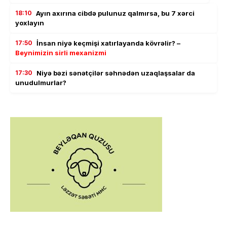
18:10
Ayın axırına cibdə pulunuz qalmırsa, bu 7 xərci
yoxlayın
17:50
İnsan niyə keçmişi xatırlayanda kövrəlir? –
Beynimizin sirli mexanizmi
17:30
Niyə bəzi sənətçilər səhnədən uzaqlaşsalar da
unudulmurlar?