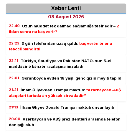
Xəbər Lenti
08 Avqust 2026
22:40
Uzun müddət tək qalmaq sağlamlığa təsir edir –
2
ildən sonra nə baş verir?
22:23
3 gün telefondan uzaq qaldı:
baş verənlər onu
təəccübləndirdi
22:11
Türkiyə, Səudiyyə və Pakistan NATO-nun 5-ci
maddəsinə bənzər razılaşma imzaladı
22:01
Goranboyda evdən 18 yaşlı gənc qızın meyiti tapıldı
21:21
İlham Əliyevdən Trampa məktub:
“Azərbaycan-ABŞ
əlaqələri tarixdə ən yüksək zirvədədir”
21:13
İlham Əliyev Donald Trampa məktub ünvanlayıb
20:00
Azərbaycan və ABŞ prezidentləri arasında telefon
danışığı olub