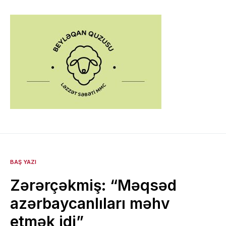
BAŞ YAZI
Zərərçəkmiş: “Məqsəd
azərbaycanlıları məhv
etmək idi”