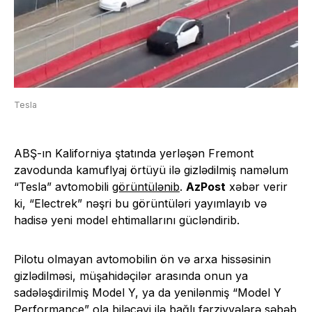
Tesla
ABŞ-ın Kaliforniya ştatında yerləşən Fremont
zavodunda kamuflyaj örtüyü ilə gizlədilmiş naməlum
“Tesla” avtomobili
görüntülənib
.
AzPost
xəbər verir
ki, “Electrek” nəşri bu görüntüləri yayımlayıb və
hadisə yeni model ehtimallarını gücləndirib.
Pilotu olmayan avtomobilin ön və arxa hissəsinin
gizlədilməsi, müşahidəçilər arasında onun ya
sadələşdirilmiş Model Y, ya da yenilənmiş “Model Y
Performance” ola biləcəyi ilə bağlı fərziyyələrə səbəb