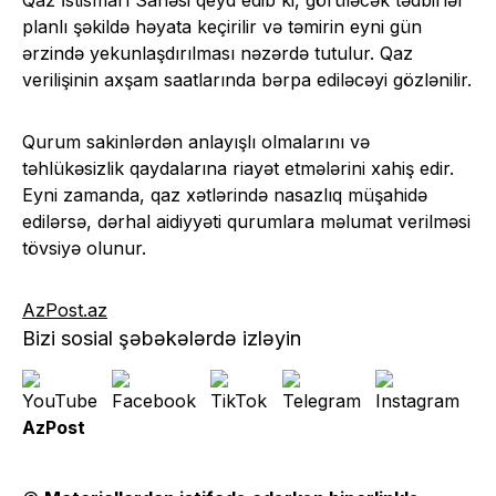
Qaz İstismarı Sahəsi qeyd edib ki, görüləcək tədbirlər
planlı şəkildə həyata keçirilir və təmirin eyni gün
ərzində yekunlaşdırılması nəzərdə tutulur. Qaz
verilişinin axşam saatlarında bərpa ediləcəyi gözlənilir.
Qurum sakinlərdən anlayışlı olmalarını və
təhlükəsizlik qaydalarına riayət etmələrini xahiş edir.
Eyni zamanda, qaz xətlərində nasazlıq müşahidə
edilərsə, dərhal aidiyyəti qurumlara məlumat verilməsi
tövsiyə olunur.
AzPost.az
Bizi sosial şəbəkələrdə izləyin
AzPost