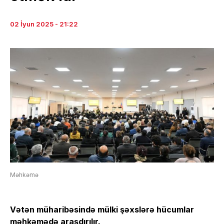
02 İyun 2025 - 21:22
Məhkəmə
Vətən müharibəsində mülki şəxslərə hücumlar
məhkəmədə
araşdırılır
.