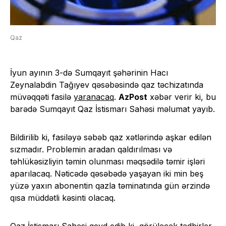
Qaz
İyun ayının 3-də Sumqayıt şəhərinin Hacı
Zeynalabdin Tağıyev qəsəbəsində qaz təchizatında
müvəqqəti fasilə
yaranacaq
.
AzPost
xəbər verir ki, bu
barədə Sumqayıt Qaz İstismarı Sahəsi məlumat yayıb.
Bildirilib ki, fasiləyə səbəb qaz xətlərində aşkar edilən
sızmadır. Problemin aradan qaldırılması və
təhlükəsizliyin təmin olunması məqsədilə təmir işləri
aparılacaq. Nəticədə qəsəbədə yaşayan iki min beş
yüzə yaxın abonentin qazla təminatında gün ərzində
qısa müddətli kəsinti olacaq.