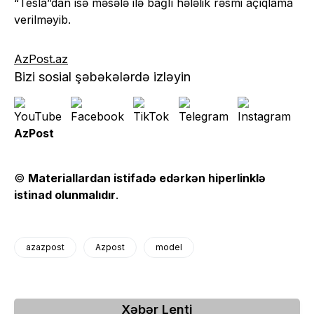
“Tesla”dan isə məsələ ilə bağlı hələlik rəsmi açıqlama
verilməyib.
AzPost.az
Bizi sosial şəbəkələrdə izləyin
AzPost
©
Materiallardan istifadə edərkən hiperlinklə
istinad olunmalıdır
.
azazpost
Azpost
model
Xəbər Lenti