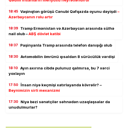
Qədim insanların menyusu heyrətləndirdi
18:45
Vaşinqton görüşü Cənubi Qafqazda oyunu dəyişdi
–
Azərbaycanın rolu artır
18:39
Tramp Ermənistan və Azərbaycan arasında sülhə
nail olub –
ABŞ dövlət katibi
18:37
Paşinyanla Tramp arasında telefon danışığı olub
18:30
Avtomobilin ömrünü qısaldan 8 sürücülük vərdişi
18:10
Ayın axırına cibdə pulunuz qalmırsa, bu 7 xərci
yoxlayın
17:50
İnsan niyə keçmişi xatırlayanda kövrəlir? –
Beynimizin sirli mexanizmi
17:30
Niyə bəzi sənətçilər səhnədən uzaqlaşsalar da
unudulmurlar?