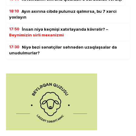
18:10
Ayın axırına cibdə pulunuz qalmırsa, bu 7 xərci
yoxlayın
17:50
İnsan niyə keçmişi xatırlayanda kövrəlir? –
Beynimizin sirli mexanizmi
17:30
Niyə bəzi sənətçilər səhnədən uzaqlaşsalar da
unudulmurlar?