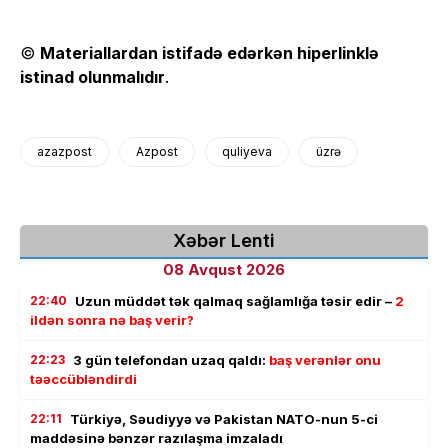
©
Materiallardan istifadə edərkən hiperlinklə
istinad olunmalıdır
.
azazpost
Azpost
quliyeva
üzrə
Xəbər Lenti
08 Avqust 2026
22:40
Uzun müddət tək qalmaq sağlamlığa təsir edir –
2
ildən sonra nə baş verir?
22:23
3 gün telefondan uzaq qaldı:
baş verənlər onu
təəccübləndirdi
22:11
Türkiyə, Səudiyyə və Pakistan NATO-nun 5-ci
maddəsinə bənzər razılaşma imzaladı