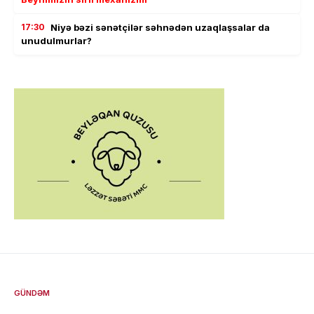
17:30
Niyə bəzi sənətçilər səhnədən uzaqlaşsalar da
unudulmurlar?
GÜNDƏM