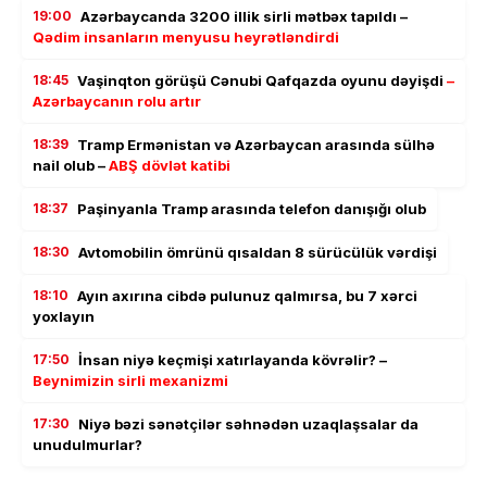
19:00
Azərbaycanda 3200 illik sirli mətbəx tapıldı –
Qədim insanların menyusu heyrətləndirdi
18:45
Vaşinqton görüşü Cənubi Qafqazda oyunu dəyişdi
–
Azərbaycanın rolu artır
18:39
Tramp Ermənistan və Azərbaycan arasında sülhə
nail olub –
ABŞ dövlət katibi
18:37
Paşinyanla Tramp arasında telefon danışığı olub
18:30
Avtomobilin ömrünü qısaldan 8 sürücülük vərdişi
18:10
Ayın axırına cibdə pulunuz qalmırsa, bu 7 xərci
yoxlayın
17:50
İnsan niyə keçmişi xatırlayanda kövrəlir? –
Beynimizin sirli mexanizmi
17:30
Niyə bəzi sənətçilər səhnədən uzaqlaşsalar da
unudulmurlar?