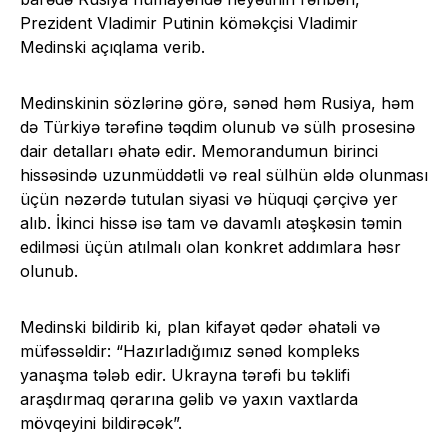
Prezident Vladimir Putinin köməkçisi Vladimir
Medinski açıqlama verib.
Medinskinin sözlərinə görə, sənəd həm Rusiya, həm
də Türkiyə tərəfinə təqdim olunub və sülh prosesinə
dair detalları əhatə edir. Memorandumun birinci
hissəsində uzunmüddətli və real sülhün əldə olunması
üçün nəzərdə tutulan siyasi və hüquqi çərçivə yer
alıb. İkinci hissə isə tam və davamlı atəşkəsin təmin
edilməsi üçün atılmalı olan konkret addımlara həsr
olunub.
Medinski bildirib ki, plan kifayət qədər əhatəli və
müfəssəldir: “Hazırladığımız sənəd kompleks
yanaşma tələb edir. Ukrayna tərəfi bu təklifi
araşdırmaq qərarına gəlib və yaxın vaxtlarda
mövqeyini bildirəcək”.