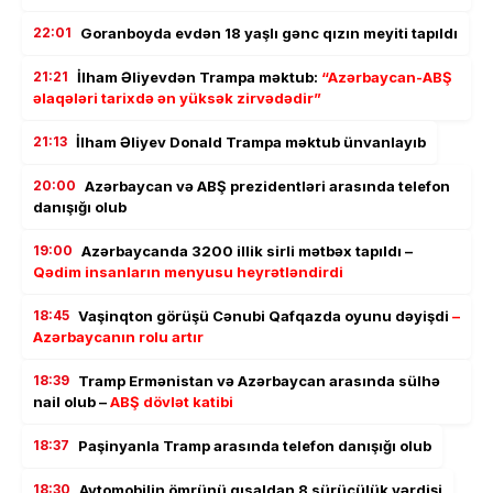
22:01
Goranboyda evdən 18 yaşlı gənc qızın meyiti tapıldı
21:21
İlham Əliyevdən Trampa məktub:
“Azərbaycan-ABŞ
əlaqələri tarixdə ən yüksək zirvədədir”
21:13
İlham Əliyev Donald Trampa məktub ünvanlayıb
20:00
Azərbaycan və ABŞ prezidentləri arasında telefon
danışığı olub
19:00
Azərbaycanda 3200 illik sirli mətbəx tapıldı –
Qədim insanların menyusu heyrətləndirdi
18:45
Vaşinqton görüşü Cənubi Qafqazda oyunu dəyişdi
–
Azərbaycanın rolu artır
18:39
Tramp Ermənistan və Azərbaycan arasında sülhə
nail olub –
ABŞ dövlət katibi
18:37
Paşinyanla Tramp arasında telefon danışığı olub
18:30
Avtomobilin ömrünü qısaldan 8 sürücülük vərdişi