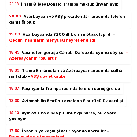
21:13
İlham Əliyev Donald Trampa məktub ünvanlayıb
20:00
Azərbaycan və ABŞ prezidentləri arasında telefon
danışığı olub
19:00
Azərbaycanda 3200 illik sirli mətbəx tapıldı –
Qədim insanların menyusu heyrətləndirdi
18:45
Vaşinqton görüşü Cənubi Qafqazda oyunu dəyişdi
–
Azərbaycanın rolu artır
18:39
Tramp Ermənistan və Azərbaycan arasında sülhə
nail olub –
ABŞ dövlət katibi
18:37
Paşinyanla Tramp arasında telefon danışığı olub
18:30
Avtomobilin ömrünü qısaldan 8 sürücülük vərdişi
18:10
Ayın axırına cibdə pulunuz qalmırsa, bu 7 xərci
yoxlayın
17:50
İnsan niyə keçmişi xatırlayanda kövrəlir? –
Beynimizin sirli mexanizmi