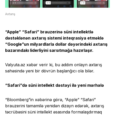
Axtarış
“Apple” “Safari” brauzerinə süni intellektlə
dəstəklənən axtarış sistemi inteqrasiya etməklə
“Google”un milyardlarla dollar dəyərindəki axtarış
bazarındakı liderliyini sarsıtmağa hazırlaşır.
Valyuta.az xəbər verir ki, bu addım onlayn axtarış
sahəsində yeni bir dövrün başlanğıcı ola bilər.
“Safari”də süni intellekt dəstəyi ilə yeni mərhələ
“Bloomberg”in xəbərinə görə, “Apple” “Safari”
brauzerini tamamilə yenidən dizayn edərək, axtarış
təcrübəsini süni intellekt əsasında formalaşdırmaq