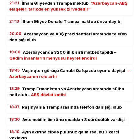
21:21
İlham Əliyevdən Trampa məktub:
“Azərbaycan-ABŞ
əlaqələri tarixdə ən yüksək zirvədədir”
21:13
İlham Əliyev Donald Trampa məktub ünvanlayıb
20:00
Azərbaycan və ABŞ prezidentləri arasında telefon
danışığı olub
19:00
Azərbaycanda 3200 illik sirli mətbəx tapıldı –
Qədim insanların menyusu heyrətləndirdi
18:45
Vaşinqton görüşü Cənubi Qafqazda oyunu dəyişdi
–
Azərbaycanın rolu artır
18:39
Tramp Ermənistan və Azərbaycan arasında sülhə
nail olub –
ABŞ dövlət katibi
18:37
Paşinyanla Tramp arasında telefon danışığı olub
18:30
Avtomobilin ömrünü qısaldan 8 sürücülük vərdişi
18:10
Ayın axırına cibdə pulunuz qalmırsa, bu 7 xərci
yoxlayın