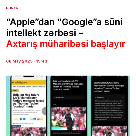
DÜNYA
“Apple”dan “Google”a süni
intellekt zərbəsi –
Axtarış müharibəsi başlayır
08 May 2025 - 19:43