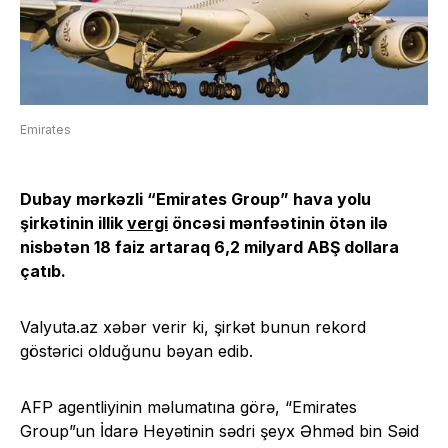
Emirates
Dubay mərkəzli “Emirates Group” hava yolu
şirkətinin illik
vergi
öncəsi mənfəətinin ötən ilə
nisbətən 18 faiz artaraq 6,2 milyard ABŞ dollara
çatıb.
Valyuta.az xəbər verir ki, şirkət bunun rekord
göstərici olduğunu bəyan edib.
AFP agentliyinin məlumatına görə, “Emirates
Group”un İdarə Heyətinin sədri şeyx Əhməd bin Səid