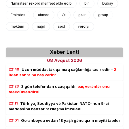
"Emirates" rekord mənfəət əldə edib
bin
Dubay
Emirates
əhməd
Əl
gəlir
group
məktum
nağd
səid
verdiyi
Xəbər Lenti
08 Avqust 2026
22:40
Uzun müddət tək qalmaq sağlamlığa təsir edir –
2
ildən sonra nə baş verir?
22:23
3 gün telefondan uzaq qaldı:
baş verənlər onu
təəccübləndirdi
22:11
Türkiyə, Səudiyyə və Pakistan NATO-nun 5-ci
maddəsinə bənzər razılaşma imzaladı
22:01
Goranboyda evdən 18 yaşlı gənc qızın meyiti tapıldı