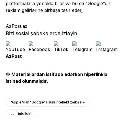
platformalara yönəldə bilər və bu da “Google”un
reklam gəlirlərinə birbaşa təsir edər
.
AzPost.az
Bizi sosial şəbəkələrdə izləyin
AzPost
©
Materiallardan istifadə edərkən hiperlinklə
istinad olunmalıdır
.
"Apple"dan "Google"a süni intellekt zərbəsi -
süni intellekt