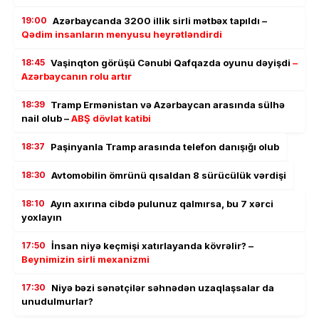
19:00
Azərbaycanda 3200 illik sirli mətbəx tapıldı –
Qədim insanların menyusu heyrətləndirdi
18:45
Vaşinqton görüşü Cənubi Qafqazda oyunu dəyişdi
–
Azərbaycanın rolu artır
18:39
Tramp Ermənistan və Azərbaycan arasında sülhə
nail olub –
ABŞ dövlət katibi
18:37
Paşinyanla Tramp arasında telefon danışığı olub
18:30
Avtomobilin ömrünü qısaldan 8 sürücülük vərdişi
18:10
Ayın axırına cibdə pulunuz qalmırsa, bu 7 xərci
yoxlayın
17:50
İnsan niyə keçmişi xatırlayanda kövrəlir? –
Beynimizin sirli mexanizmi
17:30
Niyə bəzi sənətçilər səhnədən uzaqlaşsalar da
unudulmurlar?