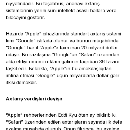
niyyətindədir. Bu təşəbbüs, ənənəvi axtarış
sistemlərinin yerini süni intellekt əsaslı həllərə verə
biləcəyini göstərir.
Hazırda “Apple” cihazlarında standart axtarış sistemi
kimi “Google” istifadə olunur və bunun müqabilində
“Google” hər il “Apple”a təxminən 20 milyard dollar
ödəyir. Bu razılaşma “Google”un “Safari” üzərindən
əldə etdiyi ümumi reklam gəlirinin təqribən 36 faizini
təşkil edir. Beləliklə, “Apple”ın bu əməkdaşlıqdan
imtina etməsi “Google” üçün milyardlarla dollar gəlir
itkisi deməkdir.
Axtarış vərdişləri dəyişir
“Apple” rəhbərlərindən Eddi Kyu ötən ay bildirib ki,
“Safari” üzərindən edilən axtarışların sayında ilk dəfə
azalma müşahidə olunub. Onun fikrincə, bu azalma