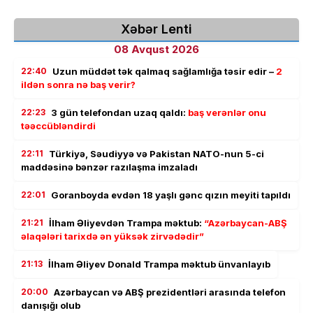
Xəbər Lenti
08 Avqust 2026
22:40
Uzun müddət tək qalmaq sağlamlığa təsir edir –
2
ildən sonra nə baş verir?
22:23
3 gün telefondan uzaq qaldı:
baş verənlər onu
təəccübləndirdi
22:11
Türkiyə, Səudiyyə və Pakistan NATO-nun 5-ci
maddəsinə bənzər razılaşma imzaladı
22:01
Goranboyda evdən 18 yaşlı gənc qızın meyiti tapıldı
21:21
İlham Əliyevdən Trampa məktub:
“Azərbaycan-ABŞ
əlaqələri tarixdə ən yüksək zirvədədir”
21:13
İlham Əliyev Donald Trampa məktub ünvanlayıb
20:00
Azərbaycan və ABŞ prezidentləri arasında telefon
danışığı olub