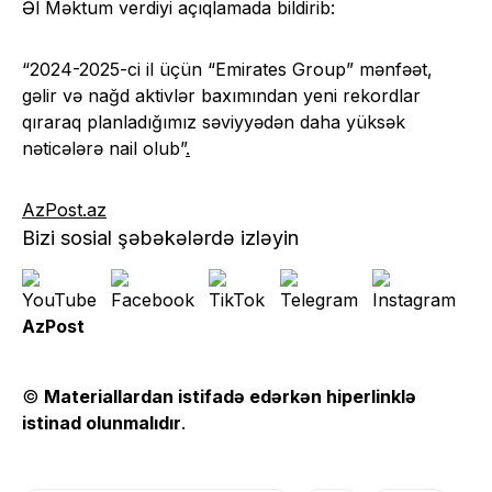
Əl Məktum verdiyi açıqlamada bildirib:
“2024-2025-ci il üçün “Emirates Group” mənfəət,
gəlir və nağd aktivlər baxımından yeni rekordlar
qıraraq planladığımız səviyyədən daha yüksək
nəticələrə nail olub”
.
AzPost.az
Bizi sosial şəbəkələrdə izləyin
AzPost
©
Materiallardan istifadə edərkən hiperlinklə
istinad olunmalıdır
.