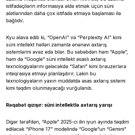
istifadəçilərin informasiya əldə etmək üçün süni
alətlərindən daha çox istifadə etməyə başlaması ilə
bağlıdır.
Kyu əlavə edib ki, “OpenAI” və “Perplexity AI” kimi
süni intellekt həlləri zamanla ənənəvi axtarış
sistemlərini əvəz edə bilər. Bu səbəbdən həm “Apple”,
həm də “Google” süni intellekt əsaslı axtarış
texnologiyalarını gələcəkdə “Safari” kimi brauzerlərə
inteqrasiya etməyi planlaşdırır. Lakin bu
texnologiyaların yaxın müddətdə əsas axtarış sistemi
kimi təqdim olunmayacağı vurğulanıb.
Rəqabət qızışır: süni intellektlə axtarış yarışı
Digər tərəfdən, “Apple” 2025-ci ilin iyun ayında təqdim
ediləcək “iPhone 17” modelində “Google”un “Gemini”