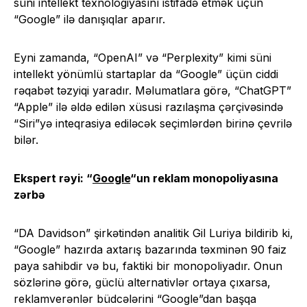
süni intellekt texnologiyasını istifadə etmək üçün
“Google” ilə danışıqlar aparır.
Eyni zamanda, “OpenAI” və “Perplexity” kimi süni
intellekt yönümlü startaplar da “Google” üçün ciddi
rəqabət təzyiqi yaradır. Məlumatlara görə, “ChatGPT”
“Apple” ilə əldə edilən xüsusi razılaşma çərçivəsində
“Siri”yə inteqrasiya ediləcək seçimlərdən birinə çevrilə
bilər.
Ekspert rəyi: “
Google
“un reklam monopoliyasına
zərbə
“DA Davidson” şirkətindən analitik Gil Luriya bildirib ki,
“Google” hazırda axtarış bazarında təxminən 90 faiz
paya sahibdir və bu, faktiki bir monopoliyadır. Onun
sözlərinə görə, güclü alternativlər ortaya çıxarsa,
reklamverənlər büdcələrini “Google”dan başqa