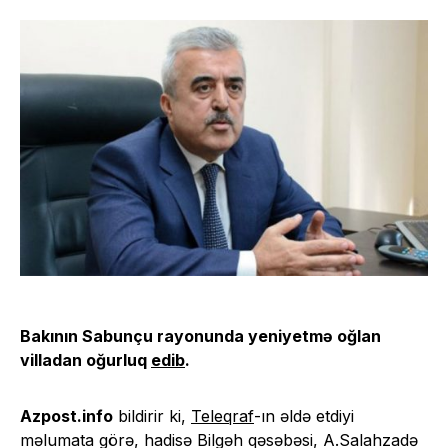
Bakının Sabunçu rayonunda yeniyetmə oğlan
villadan oğurluq
edib
.
Azpost.info
bildirir ki,
Teleqraf
-ın əldə etdiyi
məlumata görə, hadisə Bilgəh qəsəbəsi, A.Salahzadə