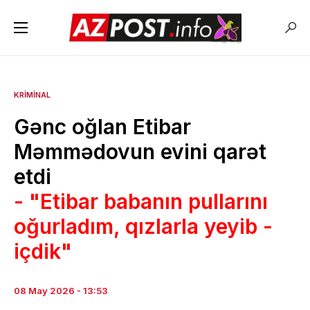
KRIMINAL
Gənc oğlan Etibar
Məmmədovun evini qarət
etdi
- "Etibar babanın pullarını
oğurladım, qızlarla yeyib -
içdik"
08 May 2026 - 13:53