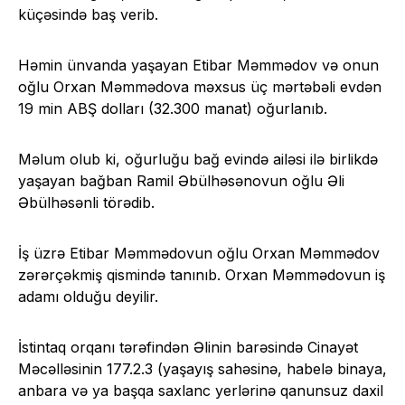
küçəsində baş verib.
Həmin ünvanda yaşayan Etibar Məmmədov və onun
oğlu Orxan Məmmədova məxsus üç mərtəbəli evdən
19 min ABŞ dolları (32.300 manat) oğurlanıb.
Məlum olub ki, oğurluğu bağ evində ailəsi ilə birlikdə
yaşayan bağban Ramil Əbülhəsənovun oğlu Əli
Əbülhəsənli törədib.
İş üzrə Etibar Məmmədovun oğlu Orxan Məmmədov
zərərçəkmiş qismində tanınıb. Orxan Məmmədovun iş
adamı olduğu deyilir.
İstintaq orqanı tərəfindən Əlinin barəsində Cinayət
Məcəlləsinin 177.2.3 (yaşayış sahəsinə, habelə binaya,
anbara və ya başqa saxlanc yerlərinə qanunsuz daxil