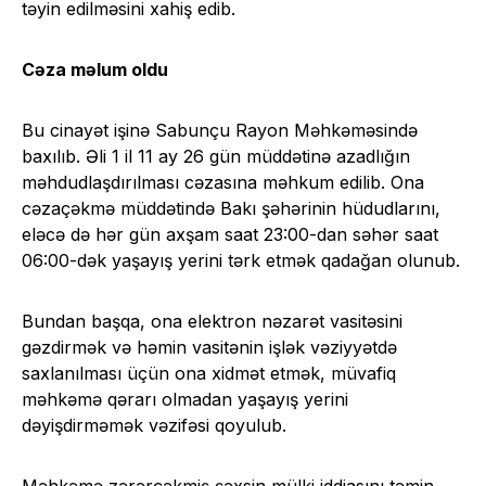
təyin edilməsini xahiş edib.
Cəza məlum oldu
Bu cinayət işinə Sabunçu Rayon Məhkəməsində
baxılıb. Əli 1 il 11 ay 26 gün müddətinə azadlığın
məhdudlaşdırılması cəzasına məhkum edilib. Ona
cəzaçəkmə müddətində Bakı şəhərinin hüdudlarını,
eləcə də hər gün axşam saat 23:00-dan səhər saat
06:00-dək yaşayış yerini tərk etmək qadağan olunub.
Bundan başqa, ona elektron nəzarət vasitəsini
gəzdirmək və həmin vasitənin işlək vəziyyətdə
saxlanılması üçün ona xidmət etmək, müvafiq
məhkəmə qərarı olmadan yaşayış yerini
dəyişdirməmək vəzifəsi qoyulub.