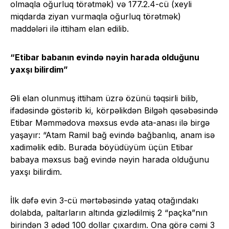
olmaqla oğurluq törətmək) və 177.2.4-cü (xeyli
miqdarda ziyan vurmaqla oğurluq törətmək)
maddələri ilə ittiham elan edilib.
“Etibar babanın evində nəyin harada olduğunu
yaxşı bilirdim”
Əli elan olunmuş ittiham üzrə özünü təqsirli bilib,
ifadəsində göstərib ki, körpəlikdən Bilgəh qəsəbəsində
Etibar Məmmədova məxsus evdə ata-anası ilə birgə
yaşayır: “Atam Ramil bağ evində bağbanlıq, anam isə
xadiməlik edib. Burada böyüdüyüm üçün Etibar
babaya məxsus bağ evində nəyin harada olduğunu
yaxşı bilirdim.
İlk dəfə evin 3-cü mərtəbəsində yataq otağındakı
dolabda, paltarların altında gizlədilmiş 2 “paçka”nın
birindən 3 ədəd 100 dollar çıxardım. Ona görə cəmi 3