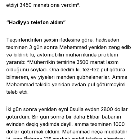
etdiyi 3450 manatı ona verdim”.
“Hədiyyə telefon aldım”
Təqsirləndirilən şəxsin ifadəsinə görə, hadisədən
təxminən 3 gün sonra Məhəmməd yenidən zəng edib
və bildirib ki, avtomobilin mühərrikində problem
yaranıb: “Mühərrikin təmirinə 3500 manat lazım
olduğunu söylədi. Ona dedim ki, tez-tez pul götürə
bilmərəm, ev yiyələri məndən şübhələnərlər. Amma
Məhəmməd təkidlə yenidən evdən pul götürməyimi
tələb etdi.
İki gün sonra yenidən eyni üsulla evdən 2800 dollar
götürdüm. Bir gün sonra bir daha Etibar babanın
evindən dəqiq yadımda deyil, amma təxminən 1000
dollar götürməli oldum. Məhəmməd neçə müddətdir