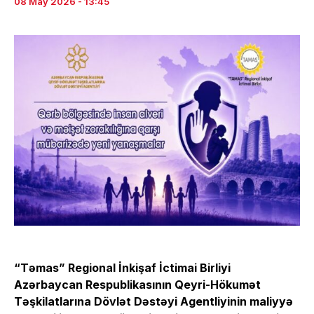
08 May 2026 - 13:45
“Təmas” Regional İnkişaf İctimai Birliyi
Azərbaycan Respublikasının Qeyri-Hökumət
Təşkilatlarına Dövlət Dəstəyi Agentliyinin maliyyə