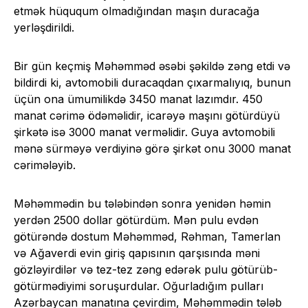
etmək hüququm olmadığından maşın duracağa
yerləşdirildi.
Bir gün keçmiş Məhəmməd əsəbi şəkildə zəng etdi və
bildirdi ki, avtomobili duracaqdan çıxarmalıyıq, bunun
üçün ona ümumilikdə 3450 manat lazımdır. 450
manat cərimə ödəməlidir, icarəyə maşını götürdüyü
şirkətə isə 3000 manat verməlidir. Guya avtomobili
mənə sürməyə verdiyinə görə şirkət onu 3000 manat
cərimələyib.
Məhəmmədin bu tələbindən sonra yenidən həmin
yerdən 2500 dollar götürdüm. Mən pulu evdən
götürəndə dostum Məhəmməd, Rəhman, Tamerlan
və Ağaverdi evin giriş qapısının qarşısında məni
gözləyirdilər və tez-tez zəng edərək pulu götürüb-
götürmədiyimi soruşurdular. Oğurladığım pulları
Azərbaycan manatına çevirdim, Məhəmmədin tələb