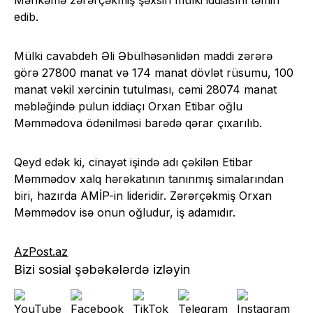
Məhkəmə zərərçəkmiş şəxsin mülki iddiasını təmin
edib.
Mülki cavabdeh Əli Əbülhəsənlidən maddi zərərə
görə 27800 manat və 174 manat dövlət rüsumu, 100
manat vəkil xərcinin tutulması, cəmi 28074 manat
məbləğində pulun iddiaçı Orxan Etibar oğlu
Məmmədova ödənilməsi barədə qərar çıxarılıb.
Qeyd edək ki, cinayət işində adı çəkilən Etibar
Məmmədov xalq hərəkatının tanınmış simalarından
biri, hazırda AMİP-in lideridir. Zərərçəkmiş Orxan
Məmmədov isə onun oğludur, iş adamıdır.
AzPost.az
Bizi sosial şəbəkələrdə izləyin