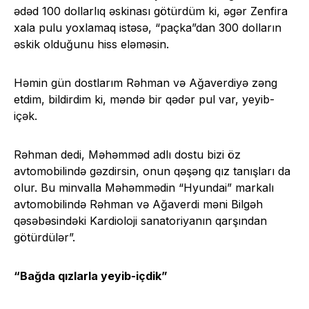
ədəd 100 dollarlıq əskinası götürdüm ki, əgər Zenfira
xala pulu yoxlamaq istəsə, “paçka”dan 300 dolların
əskik olduğunu hiss eləməsin.
Həmin gün dostlarım Rəhman və Ağaverdiyə zəng
etdim, bildirdim ki, məndə bir qədər pul var, yeyib-
içək.
Rəhman dedi, Məhəmməd adlı dostu bizi öz
avtomobilində gəzdirsin, onun qəşəng qız tanışları da
olur. Bu minvalla Məhəmmədin “Hyundai” markalı
avtomobilində Rəhman və Ağaverdi məni Bilgəh
qəsəbəsindəki Kardioloji sanatoriyanın qarşından
götürdülər”.
“Bağda qızlarla yeyib-içdik”