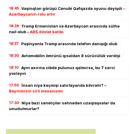
18:45
Vaşinqton görüşü Cənubi Qafqazda oyunu dəyişdi
–
Azərbaycanın rolu artır
18:39
Tramp Ermənistan və Azərbaycan arasında sülhə
nail olub –
ABŞ dövlət katibi
18:37
Paşinyanla Tramp arasında telefon danışığı olub
18:30
Avtomobilin ömrünü qısaldan 8 sürücülük vərdişi
18:10
Ayın axırına cibdə pulunuz qalmırsa, bu 7 xərci
yoxlayın
17:50
İnsan niyə keçmişi xatırlayanda kövrəlir? –
Beynimizin sirli mexanizmi
17:30
Niyə bəzi sənətçilər səhnədən uzaqlaşsalar da
unudulmurlar?