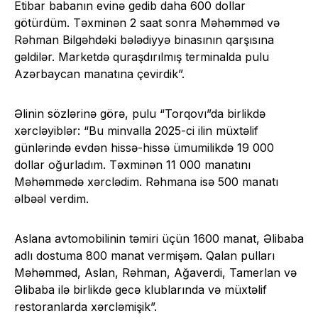
Etibar babanın evinə gedib daha 600 dollar
götürdüm. Təxminən 2 saat sonra Məhəmməd və
Rəhman Bilgəhdəki bələdiyyə binasının qarşısına
gəldilər. Marketdə quraşdırılmış terminalda pulu
Azərbaycan manatına çevirdik”.
Əlinin sözlərinə görə, pulu “Torqovı”da birlikdə
xərcləyiblər: “Bu minvalla 2025-ci ilin müxtəlif
günlərində evdən hissə-hissə ümumilikdə 19 000
dollar oğurladım. Təxminən 11 000 manatını
Məhəmmədə xərclədim. Rəhmana isə 500 manatı
əlbəəl verdim.
Aslana avtomobilinin təmiri üçün 1600 manat, Əlibaba
adlı dostuma 800 manat vermişəm. Qalan pulları
Məhəmməd, Aslan, Rəhman, Ağaverdi, Tamerlan və
Əlibaba ilə birlikdə gecə klublarında və müxtəlif
restoranlarda xərcləmişik”.