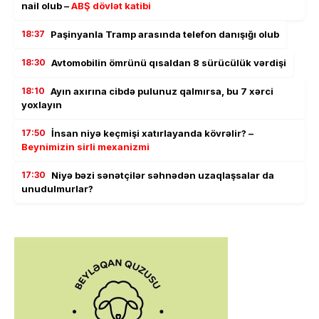
nail olub –
ABŞ dövlət katibi
18:37
Paşinyanla Tramp arasında telefon danışığı olub
18:30
Avtomobilin ömrünü qısaldan 8 sürücülük vərdişi
18:10
Ayın axırına cibdə pulunuz qalmırsa, bu 7 xərci
yoxlayın
17:50
İnsan niyə keçmişi xatırlayanda kövrəlir? –
Beynimizin sirli mexanizmi
17:30
Niyə bəzi sənətçilər səhnədən uzaqlaşsalar da
unudulmurlar?