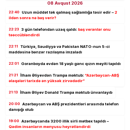
08 Avqust 2026
22:40
Uzun müddət tək qalmaq sağlamlığa təsir edir –
2
ildən sonra nə baş verir?
22:23
3 gün telefondan uzaq qaldı:
baş verənlər onu
təəccübləndirdi
22:11
Türkiyə, Səudiyyə və Pakistan NATO-nun 5-ci
maddəsinə bənzər razılaşma imzaladı
22:01
Goranboyda evdən 18 yaşlı gənc qızın meyiti tapıldı
21:21
İlham Əliyevdən Trampa məktub:
“Azərbaycan-ABŞ
əlaqələri tarixdə ən yüksək zirvədədir”
21:13
İlham Əliyev Donald Trampa məktub ünvanlayıb
20:00
Azərbaycan və ABŞ prezidentləri arasında telefon
danışığı olub
19:00
Azərbaycanda 3200 illik sirli mətbəx tapıldı –
Qədim insanların menyusu heyrətləndirdi