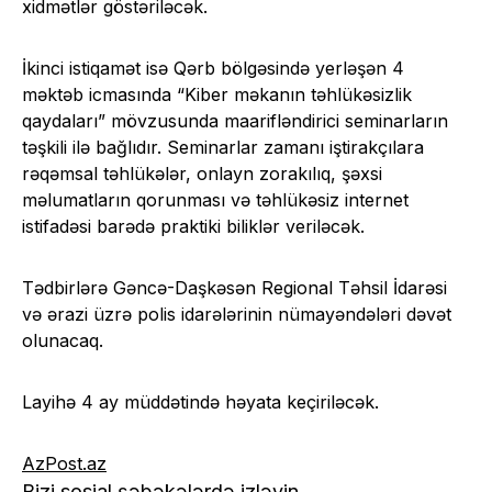
xidmətlər göstəriləcək.
İkinci istiqamət isə Qərb bölgəsində yerləşən 4
məktəb icmasında “Kiber məkanın təhlükəsizlik
qaydaları” mövzusunda maarifləndirici seminarların
təşkili ilə bağlıdır. Seminarlar zamanı iştirakçılara
rəqəmsal təhlükələr, onlayn zorakılıq, şəxsi
məlumatların qorunması və təhlükəsiz internet
istifadəsi barədə praktiki biliklər veriləcək.
Tədbirlərə Gəncə-Daşkəsən Regional Təhsil İdarəsi
və ərazi üzrə polis idarələrinin nümayəndələri dəvət
olunacaq.
Layihə 4 ay müddətində həyata keçiriləcək.
AzPost.az
Bizi sosial şəbəkələrdə izləyin