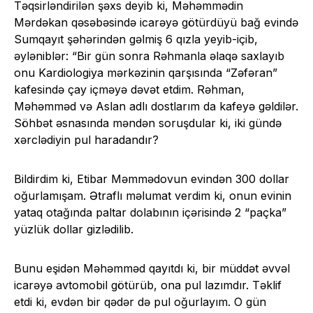
Təqsirləndirilən şəxs deyib ki, Məhəmmədin
Mərdəkan qəsəbəsində icarəyə götürdüyü bağ evində
Sumqayıt şəhərindən gəlmiş 6 qızla yeyib-içib,
əyləniblər: “Bir gün sonra Rəhmanla əlaqə saxlayıb
onu Kardiologiya mərkəzinin qarşısında “Zəfəran”
kafesində çay içməyə dəvət etdim. Rəhman,
Məhəmməd və Aslan adlı dostlarım da kafeyə gəldilər.
Söhbət əsnasında məndən soruşdular ki, iki gündə
xərclədiyin pul haradandır?
Bildirdim ki, Etibar Məmmədovun evindən 300 dollar
oğurlamışam. Ətraflı məlumat verdim ki, onun evinin
yataq otağında paltar dolabının içərisində 2 “paçka”
yüzlük dollar gizlədilib.
Bunu eşidən Məhəmməd qayıtdı ki, bir müddət əvvəl
icarəyə avtomobil götürüb, ona pul lazımdır. Təklif
etdi ki, evdən bir qədər də pul oğurlayım. O gün