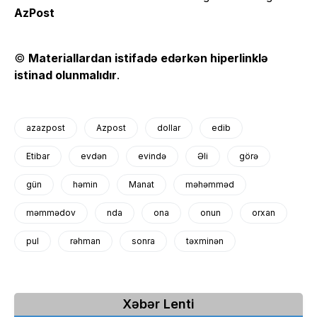
AzPost
©
Materiallardan istifadə edərkən hiperlinklə
istinad olunmalıdır
.
azazpost
Azpost
dollar
edib
Etibar
evdən
evində
Əli
görə
gün
həmin
Manat
məhəmməd
məmmədov
nda
ona
onun
orxan
pul
rəhman
sonra
təxminən
Xəbər Lenti