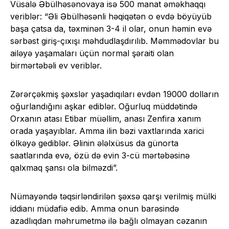
Vüsalə Əbülhəsənovaya isə 500 manat əməkhaqqı
veriblər: “Əli Əbülhəsənli həqiqətən o evdə böyüyüb
başa çatsa da, təxminən 3-4 il olar, onun həmin evə
sərbəst giriş-çıxışı məhdudlaşdırılıb. Məmmədovlar bu
ailəyə yaşamaları üçün normal şəraiti olan
birmərtəbəli ev veriblər.
Zərərçəkmiş şəxslər yaşadıqıları evdən 19000 dolların
oğurlandığını aşkar ediblər. Oğurluq müddətində
Orxanın atası Etibar müəllim, anası Zenfira xanım
orada yaşayıblar. Amma ilin bəzi vaxtlarında xarici
ölkəyə gediblər. Əlinin ələlxüsus da günorta
saatlarında evə, özü də evin 3-cü mərtəbəsinə
qalxmaq şansı ola bilməzdi”.
Nümayəndə təqsirləndirilən şəxsə qarşı verilmiş mülki
iddianı müdafiə edib. Amma onun barəsində
azadlıqdan məhrumetmə ilə bağlı olmayan cəzanın