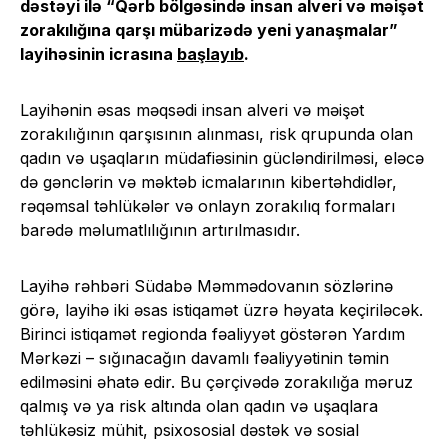
dəstəyi ilə “Qərb bölgəsində insan alveri və məişət
zorakılığına qarşı mübarizədə yeni yanaşmalar”
layihəsinin icrasına
başlayıb
.
Layihənin əsas məqsədi insan alveri və məişət
zorakılığının qarşısının alınması, risk qrupunda olan
qadın və uşaqların müdafiəsinin gücləndirilməsi, eləcə
də gənclərin və məktəb icmalarının kibertəhdidlər,
rəqəmsal təhlükələr və onlayn zorakılıq formaları
barədə məlumatlılığının artırılmasıdır.
Layihə rəhbəri Südabə Məmmədovanın sözlərinə
görə, layihə iki əsas istiqamət üzrə həyata keçiriləcək.
Birinci istiqamət regionda fəaliyyət göstərən Yardım
Mərkəzi – sığınacağın davamlı fəaliyyətinin təmin
edilməsini əhatə edir. Bu çərçivədə zorakılığa məruz
qalmış və ya risk altında olan qadın və uşaqlara
təhlükəsiz mühit, psixososial dəstək və sosial