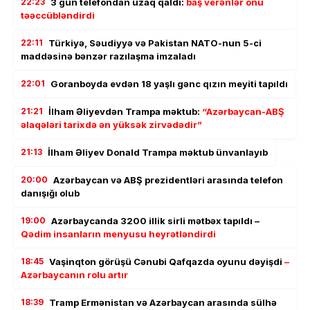
22:23
3 gün telefondan uzaq qaldı:
baş verənlər onu
təəccübləndirdi
22:11
Türkiyə, Səudiyyə və Pakistan NATO-nun 5-ci
maddəsinə bənzər razılaşma imzaladı
22:01
Goranboyda evdən 18 yaşlı gənc qızın meyiti tapıldı
21:21
İlham Əliyevdən Trampa məktub:
“Azərbaycan-ABŞ
əlaqələri tarixdə ən yüksək zirvədədir”
21:13
İlham Əliyev Donald Trampa məktub ünvanlayıb
20:00
Azərbaycan və ABŞ prezidentləri arasında telefon
danışığı olub
19:00
Azərbaycanda 3200 illik sirli mətbəx tapıldı –
Qədim insanların menyusu heyrətləndirdi
18:45
Vaşinqton görüşü Cənubi Qafqazda oyunu dəyişdi
–
Azərbaycanın rolu artır
18:39
Tramp Ermənistan və Azərbaycan arasında sülhə