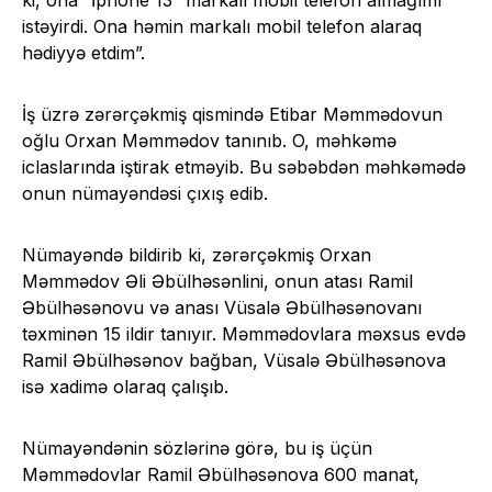
ki, ona “İphone 13” markalı mobil telefon almağımı
istəyirdi. Ona həmin markalı mobil telefon alaraq
hədiyyə etdim”.
İş üzrə zərərçəkmiş qismində Etibar Məmmədovun
oğlu Orxan Məmmədov tanınıb. O, məhkəmə
iclaslarında iştirak etməyib. Bu səbəbdən məhkəmədə
onun nümayəndəsi çıxış edib.
Nümayəndə bildirib ki, zərərçəkmiş Orxan
Məmmədov Əli Əbülhəsənlini, onun atası Ramil
Əbülhəsənovu və anası Vüsalə Əbülhəsənovanı
təxminən 15 ildir tanıyır. Məmmədovlara məxsus evdə
Ramil Əbülhəsənov bağban, Vüsalə Əbülhəsənova
isə xadimə olaraq çalışıb.
Nümayəndənin sözlərinə görə, bu iş üçün
Məmmədovlar Ramil Əbülhəsənova 600 manat,