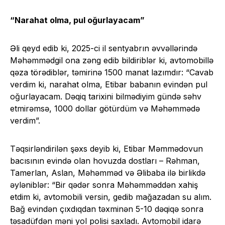
“Narahat olma, pul oğurlayacam”
Əli qeyd edib ki, 2025-ci il sentyabrın əvvəllərində
Məhəmmədgil ona zəng edib bildiriblər ki, avtomobillə
qəza törədiblər, təmirinə 1500 manat lazımdır: “Cavab
verdim ki, narahat olma, Etibar babanın evindən pul
oğurlayacam. Dəqiq tarixini bilmədiyim gündə səhv
etmirəmsə, 1000 dollar götürdüm və Məhəmmədə
verdim”.
Təqsirləndirilən şəxs deyib ki, Etibar Məmmədovun
bacısının evində olan hovuzda dostları – Rəhman,
Tamerlan, Aslan, Məhəmməd və Əlibaba ilə birlikdə
əyləniblər: “Bir qədər sonra Məhəmməddən xahiş
etdim ki, avtomobili versin, gedib mağazadan su alım.
Bağ evindən çıxdıqdan təxminən 5-10 dəqiqə sonra
təsadüfdən məni yol polisi saxladı. Avtomobil idarə