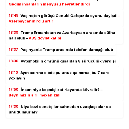
Qədim insanların menyusu heyrətləndirdi
18:45
Vaşinqton görüşü Cənubi Qafqazda oyunu dəyişdi
–
Azərbaycanın rolu artır
18:39
Tramp Ermənistan və Azərbaycan arasında sülhə
nail olub –
ABŞ dövlət katibi
18:37
Paşinyanla Tramp arasında telefon danışığı olub
18:30
Avtomobilin ömrünü qısaldan 8 sürücülük vərdişi
18:10
Ayın axırına cibdə pulunuz qalmırsa, bu 7 xərci
yoxlayın
17:50
İnsan niyə keçmişi xatırlayanda kövrəlir? –
Beynimizin sirli mexanizmi
17:30
Niyə bəzi sənətçilər səhnədən uzaqlaşsalar da
unudulmurlar?