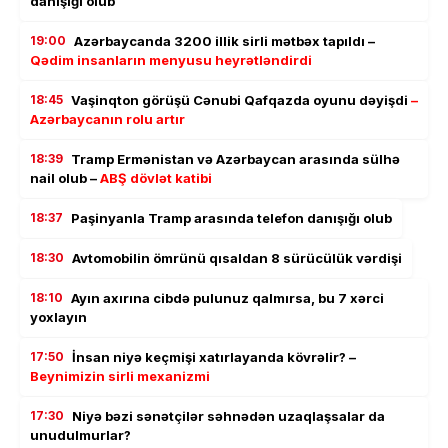
danışığı olub
19:00
Azərbaycanda 3200 illik sirli mətbəx tapıldı –
Qədim insanların menyusu heyrətləndirdi
18:45
Vaşinqton görüşü Cənubi Qafqazda oyunu dəyişdi
–
Azərbaycanın rolu artır
18:39
Tramp Ermənistan və Azərbaycan arasında sülhə
nail olub –
ABŞ dövlət katibi
18:37
Paşinyanla Tramp arasında telefon danışığı olub
18:30
Avtomobilin ömrünü qısaldan 8 sürücülük vərdişi
18:10
Ayın axırına cibdə pulunuz qalmırsa, bu 7 xərci
yoxlayın
17:50
İnsan niyə keçmişi xatırlayanda kövrəlir? –
Beynimizin sirli mexanizmi
17:30
Niyə bəzi sənətçilər səhnədən uzaqlaşsalar da
unudulmurlar?