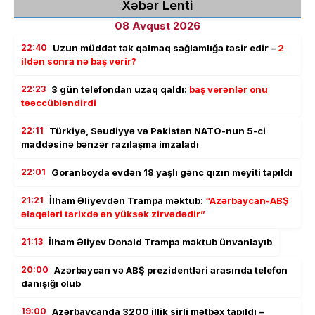
Xəbər Lenti
08 Avqust 2026
22:40
Uzun müddət tək qalmaq sağlamlığa təsir edir –
2
ildən sonra nə baş verir?
22:23
3 gün telefondan uzaq qaldı:
baş verənlər onu
təəccübləndirdi
22:11
Türkiyə, Səudiyyə və Pakistan NATO-nun 5-ci
maddəsinə bənzər razılaşma imzaladı
22:01
Goranboyda evdən 18 yaşlı gənc qızın meyiti tapıldı
21:21
İlham Əliyevdən Trampa məktub:
“Azərbaycan-ABŞ
əlaqələri tarixdə ən yüksək zirvədədir”
21:13
İlham Əliyev Donald Trampa məktub ünvanlayıb
20:00
Azərbaycan və ABŞ prezidentləri arasında telefon
danışığı olub
19:00
Azərbaycanda 3200 illik sirli mətbəx tapıldı –