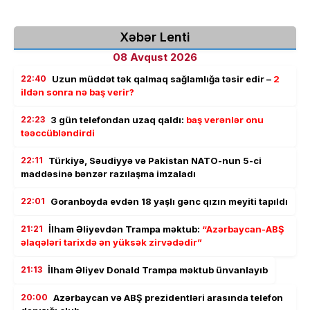
Xəbər Lenti
08 Avqust 2026
22:40
Uzun müddət tək qalmaq sağlamlığa təsir edir –
2
ildən sonra nə baş verir?
22:23
3 gün telefondan uzaq qaldı:
baş verənlər onu
təəccübləndirdi
22:11
Türkiyə, Səudiyyə və Pakistan NATO-nun 5-ci
maddəsinə bənzər razılaşma imzaladı
22:01
Goranboyda evdən 18 yaşlı gənc qızın meyiti tapıldı
21:21
İlham Əliyevdən Trampa məktub:
“Azərbaycan-ABŞ
əlaqələri tarixdə ən yüksək zirvədədir”
21:13
İlham Əliyev Donald Trampa məktub ünvanlayıb
20:00
Azərbaycan və ABŞ prezidentləri arasında telefon