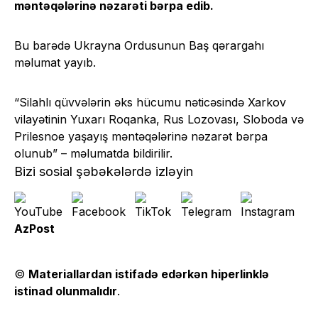
məntəqələrinə nəzarəti bərpa edib.
Bu barədə Ukrayna Ordusunun Baş qərargahı
məlumat yayıb.
“Silahlı qüvvələrin əks hücumu nəticəsində Xarkov
vilayətinin Yuxarı Roqanka, Rus Lozovası, Sloboda və
Prilesnoe yaşayış məntəqələrinə nəzarət bərpa
olunub” – məlumatda bildirilir.
Bizi sosial şəbəkələrdə izləyin
AzPost
©
Materiallardan istifadə edərkən hiperlinklə
istinad olunmalıdır
.