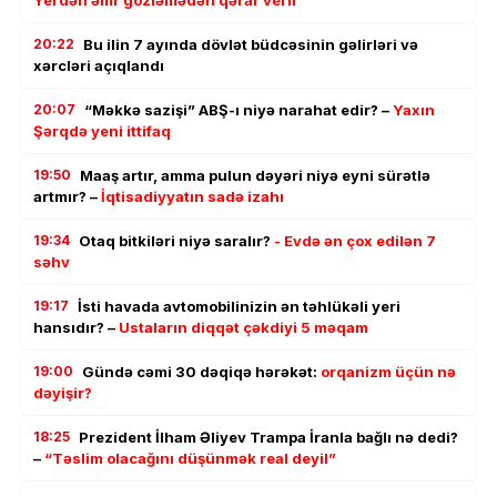
Yerdən əmr gözləmədən qərar verir
20:22
Bu ilin 7 ayında dövlət büdcəsinin gəlirləri və
xərcləri açıqlandı
20:07
“Məkkə sazişi” ABŞ-ı niyə narahat edir? –
Yaxın
Şərqdə yeni ittifaq
19:50
Maaş artır, amma pulun dəyəri niyə eyni sürətlə
artmır? –
İqtisadiyyatın sadə izahı
19:34
Otaq bitkiləri niyə saralır?
- Evdə ən çox edilən 7
səhv
19:17
İsti havada avtomobilinizin ən təhlükəli yeri
hansıdır? –
Ustaların diqqət çəkdiyi 5 məqam
19:00
Gündə cəmi 30 dəqiqə hərəkət:
orqanizm üçün nə
dəyişir?
18:25
Prezident İlham Əliyev Trampa İranla bağlı nə dedi?
–
“Təslim olacağını düşünmək real deyil”