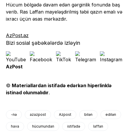
Hücum bölgədə davam edən gərginlik fonunda baş
verib. Ras Laffan mayeləşdirilmiş təbii qazın emalı və
ixracı üçün əsas mərkəzdir.
AzPost.az
Bizi sosial şəbəkələrdə izləyin
AzPost
©
Materiallardan istifadə edərkən hiperlinklə
istinad olunmalıdır
.
-nə
azazpost
Azpost
bilən
edilən
hava
hücumundan
istifadə
laffan