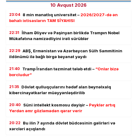
10 Avqust 2026
23:04
8 min manatlıq universitet –
2026/2027-də ən
bahalı ixtisasların TAM SİYAHISI
22:31
İlham Əliyev və Paşinyan birlikdə Trampın Nobel
Mükafatına namizədliyini irəli sürüblər
22:29
ABŞ, Ermənistan və Azərbaycan Sülh Sammitinin
ildönümü ilə bağlı birgə bəyanat yaydı
21:40
Tramp İrandan təzminat tələb etdi –
“Onlar bizə
borcludur”
21:35
Dövlət qulluqçularını hədəf alan beynəlxalq
kibercinayətkarlar müəyyənləşdirilib
20:40
Süni intellekt kosmosu dəyişir –
Peyklər artıq
Yerdən əmr gözləmədən qərar verir
20:22
Bu ilin 7 ayında dövlət büdcəsinin gəlirləri və
xərcləri açıqlandı