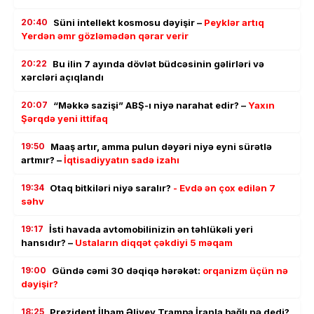
20:40
Süni intellekt kosmosu dəyişir –
Peyklər artıq
Yerdən əmr gözləmədən qərar verir
20:22
Bu ilin 7 ayında dövlət büdcəsinin gəlirləri və
xərcləri açıqlandı
20:07
“Məkkə sazişi” ABŞ-ı niyə narahat edir? –
Yaxın
Şərqdə yeni ittifaq
19:50
Maaş artır, amma pulun dəyəri niyə eyni sürətlə
artmır? –
İqtisadiyyatın sadə izahı
19:34
Otaq bitkiləri niyə saralır?
- Evdə ən çox edilən 7
səhv
19:17
İsti havada avtomobilinizin ən təhlükəli yeri
hansıdır? –
Ustaların diqqət çəkdiyi 5 məqam
19:00
Gündə cəmi 30 dəqiqə hərəkət:
orqanizm üçün nə
dəyişir?
18:25
Prezident İlham Əliyev Trampa İranla bağlı nə dedi?