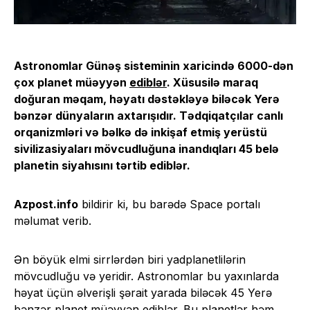
Astronomlar Günəş sisteminin xaricində 6000-dən
çox planet müəyyən
ediblər
. Xüsusilə maraq
doğuran məqam, həyatı dəstəkləyə biləcək Yerə
bənzər dünyaların axtarışıdır. Tədqiqatçılar canlı
orqanizmləri və bəlkə də inkişaf etmiş yerüstü
sivilizasiyaları mövcudluğuna inandıqları 45 belə
planetin siyahısını tərtib ediblər.
Azpost.info
bildirir ki, bu barədə Space portalı
məlumat verib.
Ən böyük elmi sirrlərdən biri yadplanetlilərin
mövcudluğu və yeridir. Astronomlar bu yaxınlarda
həyat üçün əlverişli şərait yarada biləcək 45 Yerə
bənzər planet müəyyən ediblər. Bu planetlər həm