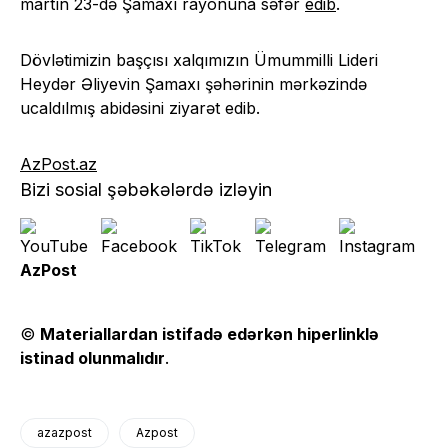
martın 23-də Şamaxı rayonuna səfər
edib
.
Dövlətimizin başçısı xalqımızın Ümummilli Lideri
Heydər Əliyevin Şamaxı şəhərinin mərkəzində
ucaldılmış abidəsini ziyarət edib.
AzPost.az
Bizi sosial şəbəkələrdə izləyin
AzPost
©
Materiallardan istifadə edərkən hiperlinklə
istinad olunmalıdır
.
azazpost
Azpost