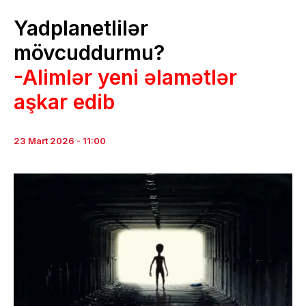
Yadplanetlilər
mövcuddurmu?
-Alimlər yeni əlamətlər
aşkar edib
23 Mart 2026 - 11:00