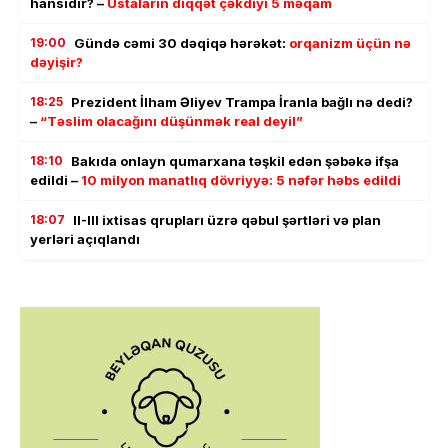
hansıdır? –
Ustaların diqqət çəkdiyi 5 məqam
19:00
Gündə cəmi 30 dəqiqə hərəkət:
orqanizm üçün nə
dəyişir?
18:25
Prezident İlham Əliyev Trampa İranla bağlı nə dedi?
–
“Təslim olacağını düşünmək real deyil”
18:10
Bakıda onlayn qumarxana təşkil edən şəbəkə ifşa
edildi –
10 milyon manatlıq dövriyyə: 5 nəfər həbs edildi
18:07
II-III ixtisas qrupları üzrə qəbul şərtləri və plan
yerləri açıqlandı