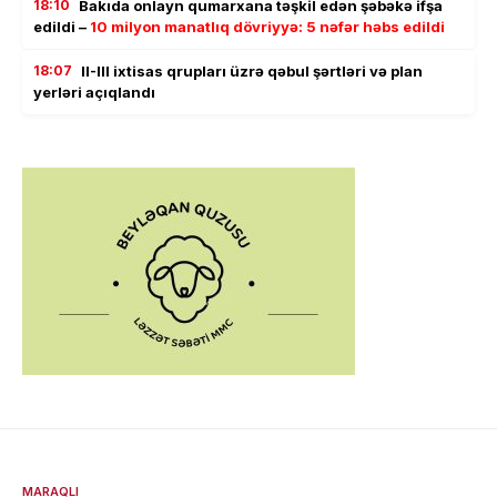
18:10
Bakıda onlayn qumarxana təşkil edən şəbəkə ifşa
edildi –
10 milyon manatlıq dövriyyə: 5 nəfər həbs edildi
18:07
II-III ixtisas qrupları üzrə qəbul şərtləri və plan
yerləri açıqlandı
MARAQLI