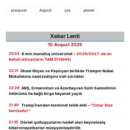
azazpost
Azpost
çox
planet
Xəbər Lenti
10 Avqust 2026
23:04
8 min manatlıq universitet –
2026/2027-də ən
bahalı ixtisasların TAM SİYAHISI
22:31
İlham Əliyev və Paşinyan birlikdə Trampın Nobel
Mükafatına namizədliyini irəli sürüblər
22:29
ABŞ, Ermənistan və Azərbaycan Sülh Sammitinin
ildönümü ilə bağlı birgə bəyanat yaydı
21:40
Tramp İrandan təzminat tələb etdi –
“Onlar bizə
borcludur”
21:35
Dövlət qulluqçularını hədəf alan beynəlxalq
kibercinayətkarlar müəyyənləşdirilib