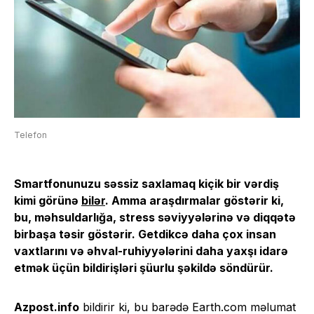
Telefon
Smartfonunuzu səssiz saxlamaq kiçik bir vərdiş
kimi görünə
bilər
. Amma araşdırmalar göstərir ki,
bu, məhsuldarlığa, stress səviyyələrinə və diqqətə
birbaşa təsir göstərir. Getdikcə daha çox insan
vaxtlarını və əhval-ruhiyyələrini daha yaxşı idarə
etmək üçün bildirişləri şüurlu şəkildə söndürür.
Azpost.info
bildirir ki, bu barədə Earth.com məlumat