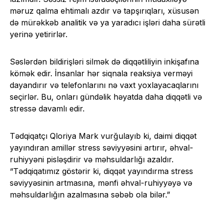
məruz qalma ehtimalı azdır və tapşırıqları, xüsusən
də mürəkkəb analitik və ya yaradıcı işləri daha sürətli
yerinə yetirirlər.
Səslərdən bildirişləri silmək də diqqətliliyin inkişafına
kömək edir. İnsanlar hər siqnala reaksiya verməyi
dayandırır və telefonlarını nə vaxt yoxlayacaqlarını
seçirlər. Bu, onları gündəlik həyatda daha diqqətli və
stressə davamlı edir.
Tədqiqatçı Qloriya Mark vurğulayıb ki, daimi diqqət
yayındıran amillər stress səviyyəsini artırır, əhval-
ruhiyyəni pisləşdirir və məhsuldarlığı azaldır.
“Tədqiqatımız göstərir ki, diqqət yayındırma stress
səviyyəsinin artmasına, mənfi əhval-ruhiyyəyə və
məhsuldarlığın azalmasına səbəb ola bilər.”