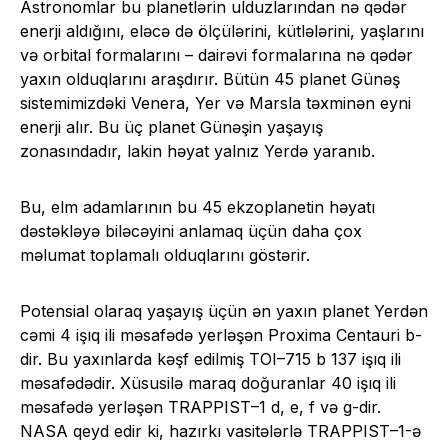
Astronomlar bu planetlərin ulduzlarından nə qədər
enerji aldığını, eləcə də ölçülərini, kütlələrini, yaşlarını
və orbital formalarını – dairəvi formalarına nə qədər
yaxın olduqlarını araşdırır. Bütün 45 planet Günəş
sistemimizdəki Venera, Yer və Marsla təxminən eyni
enerji alır. Bu üç planet Günəşin yaşayış
zonasındadır, lakin həyat yalnız Yerdə yaranıb.
Bu, elm adamlarının bu 45 ekzoplanetin həyatı
dəstəkləyə biləcəyini anlamaq üçün daha çox
məlumat toplamalı olduqlarını göstərir.
Potensial olaraq yaşayış üçün ən yaxın planet Yerdən
cəmi 4 işıq ili məsafədə yerləşən Proxima Centauri b-
dir. Bu yaxınlarda kəşf edilmiş TOI–715 b 137 işıq ili
məsafədədir. Xüsusilə maraq doğuranlar 40 işıq ili
məsafədə yerləşən TRAPPIST–1 d, e, f və g-dir.
NASA qeyd edir ki, hazırkı vasitələrlə TRAPPIST–1-ə