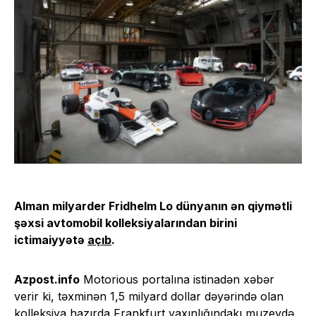
Alman milyarder Fridhelm Lo dünyanın ən qiymətli
şəxsi avtomobil kolleksiyalarından birini
ictimaiyyətə
açıb
.
Azpost.info
Motorious portalına istinadən xəbər
verir ki, təxminən 1,5 milyard dollar dəyərində olan
kolleksiya hazırda Frankfurt yaxınlığındakı muzeydə