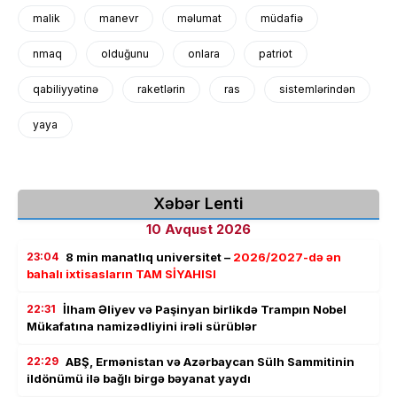
malik
manevr
məlumat
müdafiə
nmaq
olduğunu
onlara
patriot
qabiliyyətinə
raketlərin
ras
sistemlərindən
yaya
Xəbər Lenti
10 Avqust 2026
23:04
8 min manatlıq universitet –
2026/2027-də ən
bahalı ixtisasların TAM SİYAHISI
22:31
İlham Əliyev və Paşinyan birlikdə Trampın Nobel
Mükafatına namizədliyini irəli sürüblər
22:29
ABŞ, Ermənistan və Azərbaycan Sülh Sammitinin
ildönümü ilə bağlı birgə bəyanat yaydı