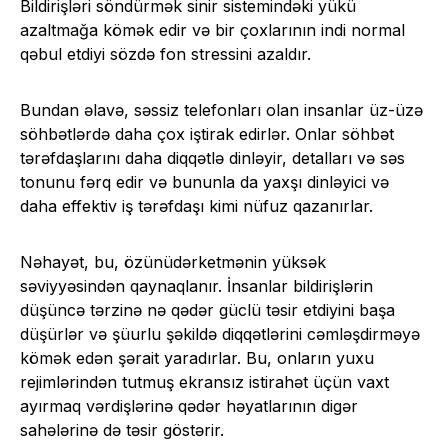
Bildirişləri söndürmək sinir sistemindəki yükü
azaltmağa kömək edir və bir çoxlarının indi normal
qəbul etdiyi sözdə fon stressini azaldır.
Bundan əlavə, səssiz telefonları olan insanlar üz-üzə
söhbətlərdə daha çox iştirak edirlər. Onlar söhbət
tərəfdaşlarını daha diqqətlə dinləyir, detalları və səs
tonunu fərq edir və bununla da yaxşı dinləyici və
daha effektiv iş tərəfdaşı kimi nüfuz qazanırlar.
Nəhayət, bu, özünüdərketmənin yüksək
səviyyəsindən qaynaqlanır. İnsanlar bildirişlərin
düşüncə tərzinə nə qədər güclü təsir etdiyini başa
düşürlər və şüurlu şəkildə diqqətlərini cəmləşdirməyə
kömək edən şərait yaradırlar. Bu, onların yuxu
rejimlərindən tutmuş ekransız istirahət üçün vaxt
ayırmaq vərdişlərinə qədər həyatlarının digər
sahələrinə də təsir göstərir.