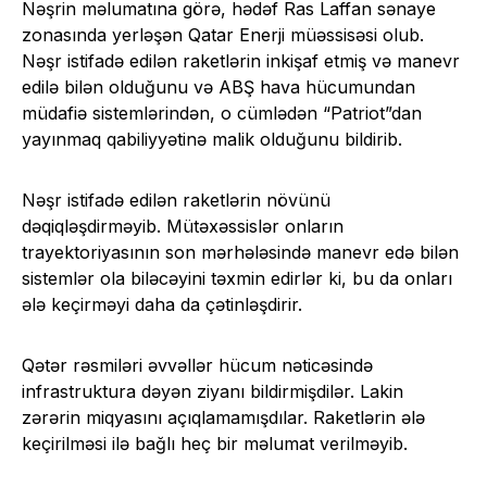
Nəşrin məlumatına görə, hədəf Ras Laffan sənaye
zonasında yerləşən Qatar Enerji müəssisəsi olub.
Nəşr istifadə edilən raketlərin inkişaf etmiş və manevr
edilə bilən olduğunu və ABŞ hava hücumundan
müdafiə sistemlərindən, o cümlədən “Patriot”dan
yayınmaq qabiliyyətinə malik olduğunu bildirib.
Nəşr istifadə edilən raketlərin növünü
dəqiqləşdirməyib. Mütəxəssislər onların
trayektoriyasının son mərhələsində manevr edə bilən
sistemlər ola biləcəyini təxmin edirlər ki, bu da onları
ələ keçirməyi daha da çətinləşdirir.
Qətər rəsmiləri əvvəllər hücum nəticəsində
infrastruktura dəyən ziyanı bildirmişdilər. Lakin
zərərin miqyasını açıqlamamışdılar. Raketlərin ələ
keçirilməsi ilə bağlı heç bir məlumat verilməyib.