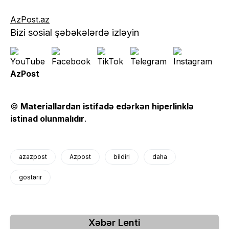
AzPost.az
Bizi sosial şəbəkələrdə izləyin
AzPost
©
Materiallardan istifadə edərkən hiperlinklə
istinad olunmalıdır
.
azazpost
Azpost
bildiri
daha
göstərir
Xəbər Lenti