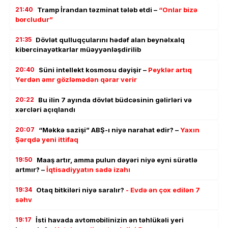
21:40
Tramp İrandan təzminat tələb etdi –
“Onlar bizə
borcludur”
21:35
Dövlət qulluqçularını hədəf alan beynəlxalq
kibercinayətkarlar müəyyənləşdirilib
20:40
Süni intellekt kosmosu dəyişir –
Peyklər artıq
Yerdən əmr gözləmədən qərar verir
20:22
Bu ilin 7 ayında dövlət büdcəsinin gəlirləri və
xərcləri açıqlandı
20:07
“Məkkə sazişi” ABŞ-ı niyə narahat edir? –
Yaxın
Şərqdə yeni ittifaq
19:50
Maaş artır, amma pulun dəyəri niyə eyni sürətlə
artmır? –
İqtisadiyyatın sadə izahı
19:34
Otaq bitkiləri niyə saralır?
- Evdə ən çox edilən 7
səhv
19:17
İsti havada avtomobilinizin ən təhlükəli yeri