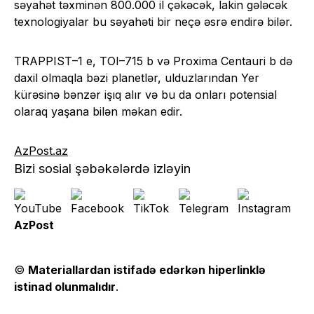
səyahət təxminən 800.000 il çəkəcək, lakin gələcək
texnologiyalar bu səyahəti bir neçə əsrə endirə bilər.
TRAPPIST–1 e, TOI–715 b və Proxima Centauri b də
daxil olmaqla bəzi planetlər, ulduzlarından Yer
kürəsinə bənzər işıq alır və bu da onları potensial
olaraq yaşana bilən məkan edir.
AzPost.az
Bizi sosial şəbəkələrdə izləyin
AzPost
©
Materiallardan istifadə edərkən hiperlinklə
istinad olunmalıdır
.