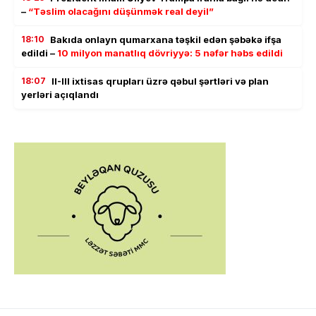
–
“Təslim olacağını düşünmək real deyil”
18:10
Bakıda onlayn qumarxana təşkil edən şəbəkə ifşa
edildi –
10 milyon manatlıq dövriyyə: 5 nəfər həbs edildi
18:07
II-III ixtisas qrupları üzrə qəbul şərtləri və plan
yerləri açıqlandı