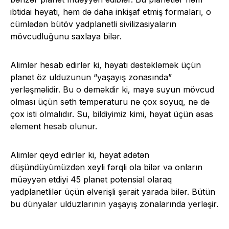
ibtidai həyatı, həm də daha inkişaf etmiş formaları, o
cümlədən bütöv yadplanetli sivilizasiyaların
mövcudluğunu saxlaya bilər.
Alimlər hesab edirlər ki, həyatı dəstəkləmək üçün
planet öz ulduzunun “yaşayış zonasında”
yerləşməlidir. Bu o deməkdir ki, maye suyun mövcud
olması üçün səth temperaturu nə çox soyuq, nə də
çox isti olmalıdır. Su, bildiyimiz kimi, həyat üçün əsas
element hesab olunur.
Alimlər qeyd edirlər ki, həyat adətən
düşündüyümüzdən xeyli fərqli ola bilər və onların
müəyyən etdiyi 45 planet potensial olaraq
yadplanetlilər üçün əlverişli şərait yarada bilər. Bütün
bu dünyalar ulduzlarının yaşayış zonalarında yerləşir.