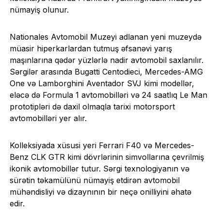
nümayiş olunur.
Nationales Avtomobil Muzeyi adlanan yeni muzeydə
müasir hiperkarlardan tutmuş əfsanəvi yarış
maşınlarına qədər yüzlərlə nadir avtomobil saxlanılır.
Sərgilər arasında Bugatti Centodieci, Mercedes-AMG
One və Lamborghini Aventador SVJ kimi modellər,
eləcə də Formula 1 avtomobilləri və 24 saatlıq Le Man
prototipləri də daxil olmaqla tarixi motorsport
avtomobilləri yer alır.
Kolleksiyada xüsusi yeri Ferrari F40 və Mercedes-
Benz CLK GTR kimi dövrlərinin simvollarına çevrilmiş
ikonik avtomobillər tutur. Sərgi texnologiyanın və
sürətin təkamülünü nümayiş etdirən avtomobil
mühəndisliyi və dizaynının bir neçə onilliyini əhatə
edir.