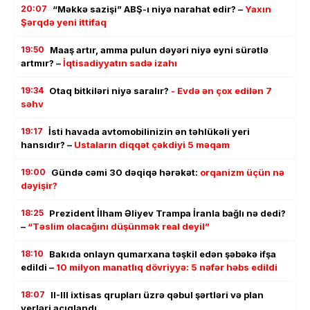
20:07
“Məkkə sazişi” ABŞ-ı niyə narahat edir? –
Yaxın
Şərqdə yeni ittifaq
19:50
Maaş artır, amma pulun dəyəri niyə eyni sürətlə
artmır? –
İqtisadiyyatın sadə izahı
19:34
Otaq bitkiləri niyə saralır?
- Evdə ən çox edilən 7
səhv
19:17
İsti havada avtomobilinizin ən təhlükəli yeri
hansıdır? –
Ustaların diqqət çəkdiyi 5 məqam
19:00
Gündə cəmi 30 dəqiqə hərəkət:
orqanizm üçün nə
dəyişir?
18:25
Prezident İlham Əliyev Trampa İranla bağlı nə dedi?
–
“Təslim olacağını düşünmək real deyil”
18:10
Bakıda onlayn qumarxana təşkil edən şəbəkə ifşa
edildi –
10 milyon manatlıq dövriyyə: 5 nəfər həbs edildi
18:07
II-III ixtisas qrupları üzrə qəbul şərtləri və plan
yerləri açıqlandı