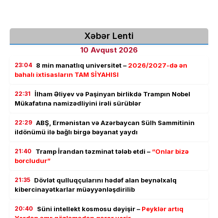
Xəbər Lenti
10 Avqust 2026
23:04
8 min manatlıq universitet –
2026/2027-də ən
bahalı ixtisasların TAM SİYAHISI
22:31
İlham Əliyev və Paşinyan birlikdə Trampın Nobel
Mükafatına namizədliyini irəli sürüblər
22:29
ABŞ, Ermənistan və Azərbaycan Sülh Sammitinin
ildönümü ilə bağlı birgə bəyanat yaydı
21:40
Tramp İrandan təzminat tələb etdi –
“Onlar bizə
borcludur”
21:35
Dövlət qulluqçularını hədəf alan beynəlxalq
kibercinayətkarlar müəyyənləşdirilib
20:40
Süni intellekt kosmosu dəyişir –
Peyklər artıq