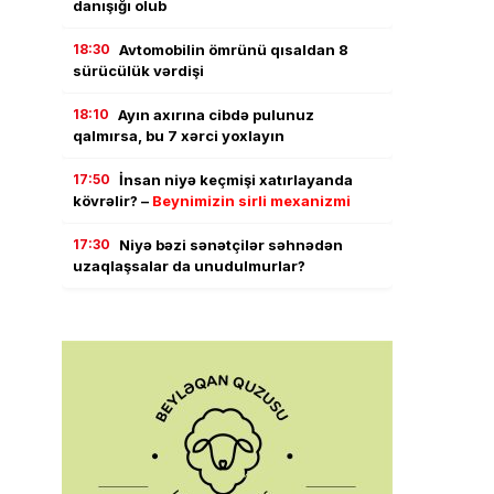
danışığı olub
18:30
Avtomobilin ömrünü qısaldan 8
sürücülük vərdişi
18:10
Ayın axırına cibdə pulunuz
qalmırsa, bu 7 xərci yoxlayın
17:50
İnsan niyə keçmişi xatırlayanda
kövrəlir? –
Beynimizin sirli mexanizmi
17:30
Niyə bəzi sənətçilər səhnədən
uzaqlaşsalar da unudulmurlar?