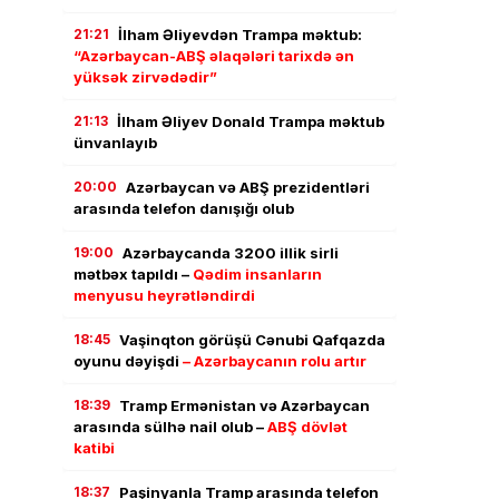
21:21
İlham Əliyevdən Trampa məktub:
“Azərbaycan-ABŞ əlaqələri tarixdə ən
yüksək zirvədədir”
21:13
İlham Əliyev Donald Trampa məktub
ünvanlayıb
20:00
Azərbaycan və ABŞ prezidentləri
arasında telefon danışığı olub
19:00
Azərbaycanda 3200 illik sirli
mətbəx tapıldı –
Qədim insanların
menyusu heyrətləndirdi
18:45
Vaşinqton görüşü Cənubi Qafqazda
oyunu dəyişdi
– Azərbaycanın rolu artır
18:39
Tramp Ermənistan və Azərbaycan
arasında sülhə nail olub –
ABŞ dövlət
katibi
18:37
Paşinyanla Tramp arasında telefon