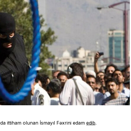
qda ittiham olunan İsmayıl Fəxrini edam
edib
.