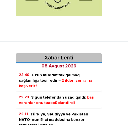
Xəbər Lenti
08 Avqust 2026
22:40
Uzun müddət tək qalmaq
sağlamlığa təsir edir –
2 ildən sonra nə
baş verir?
22:23
3 gün telefondan uzaq qaldı:
baş
verənlər onu təəccübləndirdi
22:11
Türkiyə, Səudiyyə və Pakistan
NATO-nun 5-ci maddəsinə bənzər
razılaşma imzaladı