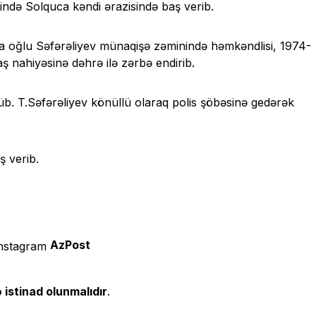
rində Solquca kəndi ərazisində baş verib.
la oğlu Səfərəliyev münaqişə zəminində həmkəndlisi, 1974-
ş nahiyəsinə dəhrə ilə zərbə endirib.
ölüb. T.Səfərəliyev könüllü olaraq polis şöbəsinə gedərək
ş verib.
AzPost
 istinad olunmalıdır
.