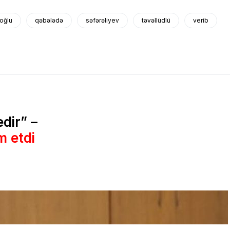
oğlu
qəbələdə
səfərəliyev
təvəllüdlü
verib
dir” –
m etdi