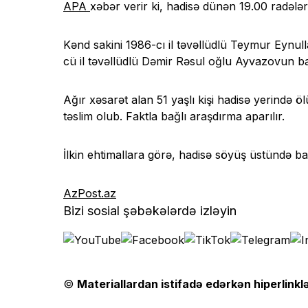
APA
xəbər verir ki, hadisə dünən 19.00 radələ
Kənd sakini 1986-cı il təvəllüdlü Teymur Eynul
cü il təvəllüdlü Dəmir Rəsul oğlu Ayvazovun ba
Ağır xəsarət alan 51 yaşlı kişi hadisə yerində 
təslim olub. Faktla bağlı araşdırma aparılır.
İlkin ehtimallara görə, hadisə söyüş üstündə ba
AzPost.az
Bizi sosial şəbəkələrdə izləyin
©
Materiallardan istifadə edərkən hiperlinklə