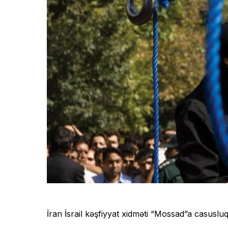
İran İsrail kəşfiyyat xidməti “Mossad”a casuslu