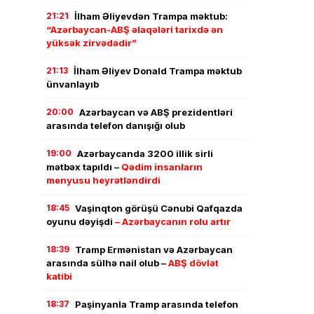
21:21
İlham Əliyevdən Trampa məktub:
“Azərbaycan-ABŞ əlaqələri tarixdə ən
yüksək zirvədədir”
21:13
İlham Əliyev Donald Trampa məktub
ünvanlayıb
20:00
Azərbaycan və ABŞ prezidentləri
arasında telefon danışığı olub
19:00
Azərbaycanda 3200 illik sirli
mətbəx tapıldı –
Qədim insanların
menyusu heyrətləndirdi
18:45
Vaşinqton görüşü Cənubi Qafqazda
oyunu dəyişdi
– Azərbaycanın rolu artır
18:39
Tramp Ermənistan və Azərbaycan
arasında sülhə nail olub –
ABŞ dövlət
katibi
18:37
Paşinyanla Tramp arasında telefon