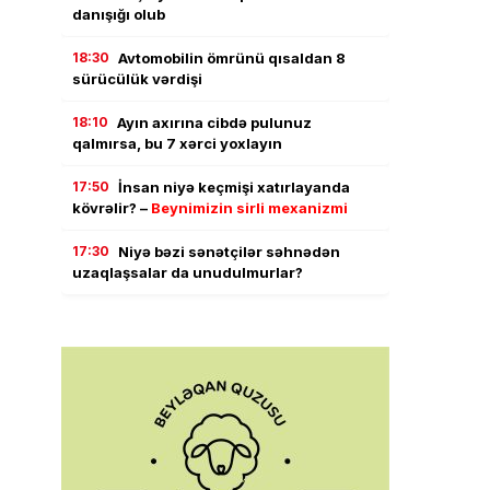
danışığı olub
18:30
Avtomobilin ömrünü qısaldan 8
sürücülük vərdişi
18:10
Ayın axırına cibdə pulunuz
qalmırsa, bu 7 xərci yoxlayın
17:50
İnsan niyə keçmişi xatırlayanda
kövrəlir? –
Beynimizin sirli mexanizmi
17:30
Niyə bəzi sənətçilər səhnədən
uzaqlaşsalar da unudulmurlar?