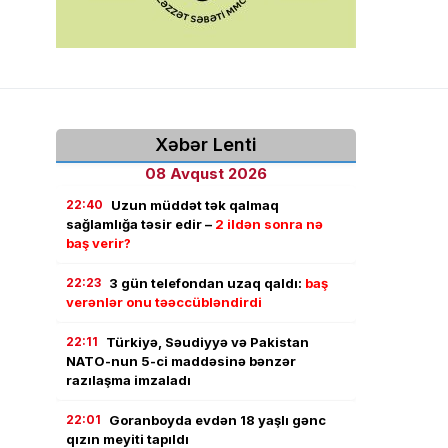
Xəbər Lenti
08 Avqust 2026
22:40
Uzun müddət tək qalmaq
sağlamlığa təsir edir –
2 ildən sonra nə
baş verir?
22:23
3 gün telefondan uzaq qaldı:
baş
verənlər onu təəccübləndirdi
22:11
Türkiyə, Səudiyyə və Pakistan
NATO-nun 5-ci maddəsinə bənzər
razılaşma imzaladı
22:01
Goranboyda evdən 18 yaşlı gənc
qızın meyiti tapıldı