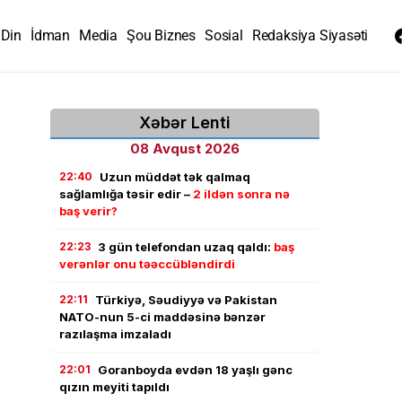
Din
İdman
Media
Şou Biznes
Sosial
Redaksiya Siyasəti
Xəbər Lenti
08 Avqust 2026
22:40
Uzun müddət tək qalmaq
sağlamlığa təsir edir –
2 ildən sonra nə
baş verir?
22:23
3 gün telefondan uzaq qaldı:
baş
verənlər onu təəccübləndirdi
22:11
Türkiyə, Səudiyyə və Pakistan
NATO-nun 5-ci maddəsinə bənzər
razılaşma imzaladı
22:01
Goranboyda evdən 18 yaşlı gənc
qızın meyiti tapıldı