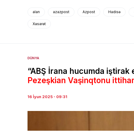
alan
azazpost
Azpost
Hadisə
Xəsarət
DÜNYA
“ABŞ İrana hucumda iştirak e
Pezeşkian Vaşinqtonu ittiha
16 İyun 2025 - 09:31