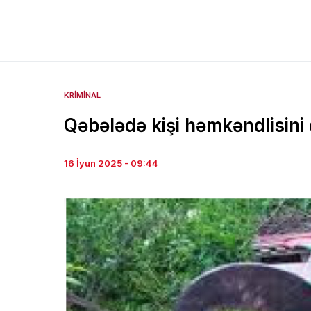
KRIMINAL
Qəbələdə kişi həmkəndlisini 
16 İyun 2025 - 09:44