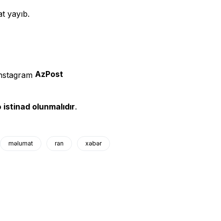
t yayıb.
AzPost
 istinad olunmalıdır
.
məlumat
ran
xəbər