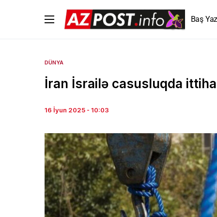
Baş Yaz
DÜNYA
İran İsrailə casusluqda itti
16 İyun 2025 - 10:03