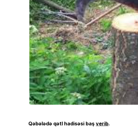
Qəbələdə qətl hadisəsi baş
verib
.