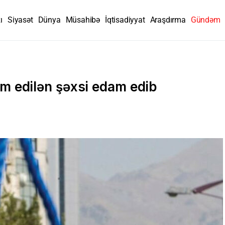
ı
Siyasət
Dünya
Müsahibə
İqtisadiyyat
Araşdırma
Gündəm
ham edilən şəxsi edam edib