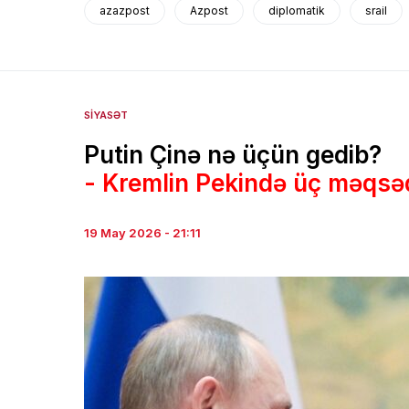
azazpost
Azpost
diplomatik
srail
SIYASƏT
Putin Çinə nə üçün gedib?
- Kremlin Pekində üç məqsə
19 May 2026 - 21:11