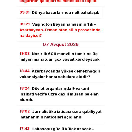
əsgərinin qalıqları və motosikleti tapıldı
09:31
Dünya bazarlarında neft bahalaşıb
09:21
Vaşinqton Bəyannaməsinin 1 ili –
Azərbaycan-Ermənistan sülh prosesində
nə dəyişdi?
07 Avqust 2026
19:03
Nazirlik 606 mənzilin təmirinə üç
milyon manatdan çox vəsait xərcləyəcək
18:44
Azərbaycanda yüksək əməkhaqqlı
vakansiyalar hansı sahələrə aiddir?
18:24
Dövlət orqanlarında 9 vakant
inzibati vəzifə üzrə daxili müsahibə elan
olundu
18:02
Jurnalistika ixtisası üzrə qabiliyyət
imtahanının nəticələri açıqlandı
17:43
Həftəsonu güclü külək əsəcək –