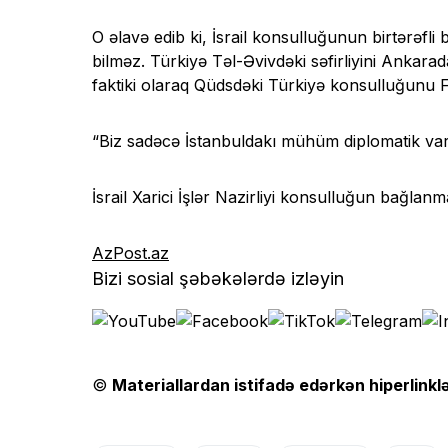
O əlavə edib ki, İsrail konsulluğunun birtərəfl
bilməz. Türkiyə Təl-Əvivdəki səfirliyini Ankaradak
faktiki olaraq Qüdsdəki Türkiyə konsulluğunu F
“Biz sadəcə İstanbuldakı mühüm diplomatik varlı
İsrail Xarici İşlər Nazirliyi konsulluğun bağlanma
AzPost.az
Bizi sosial şəbəkələrdə izləyin
©
Materiallardan istifadə edərkən hiperlinklə