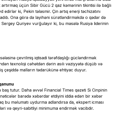
artırmaq üçün Sibir Gücü 2 qaz kəmərinin tikintisi ilə bağlı
edirlər ki, Pekin tələsmir. Çin artıq enerji təchizatını
aradıb. Ona görə də layihəni sürətləndirməkdə o qədər də
 Sergey Quriyev vurğulayır ki, bu məsələ Rusiya liderinin
əsinə çevrilmiş iqtisadi tərəfdaşlığı gücləndirmək
indən texnoloji cəhətdən dərin asılı vəziyyətə düşüb və
iş çeşiddə malların tədarükünə ehtiyac duyur.
 qanunu
 baş tutur. Daha əvvəl Financial Times qəzeti Si Cinpinin
əticələr barədə xəbərdar etdiyini iddia edən bir xəbər
olaraq bu məlumatı uydurma adlandırsa da, ekspert icması
ləri və qeyri-sabitliyi minimuma endirmək vacibdir.