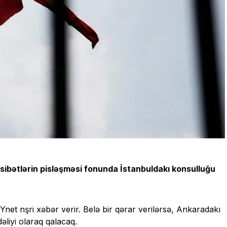
asibətlərin pisləşməsi fonunda İstanbuldakı konsulluğu
et nşri xəbər verir. Belə bir qərar verilərsə, Ankaradakı
əliyi olaraq qalacaq.