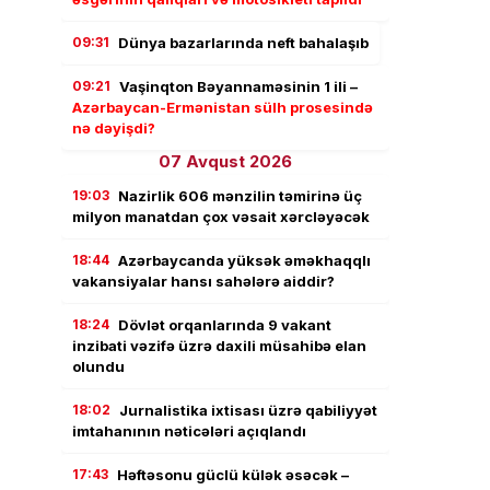
09:31
Dünya bazarlarında neft bahalaşıb
09:21
Vaşinqton Bəyannaməsinin 1 ili –
Azərbaycan-Ermənistan sülh prosesində
nə dəyişdi?
07 Avqust 2026
19:03
Nazirlik 606 mənzilin təmirinə üç
milyon manatdan çox vəsait xərcləyəcək
18:44
Azərbaycanda yüksək əməkhaqqlı
vakansiyalar hansı sahələrə aiddir?
18:24
Dövlət orqanlarında 9 vakant
inzibati vəzifə üzrə daxili müsahibə elan
olundu
18:02
Jurnalistika ixtisası üzrə qabiliyyət
imtahanının nəticələri açıqlandı
17:43
Həftəsonu güclü külək əsəcək –