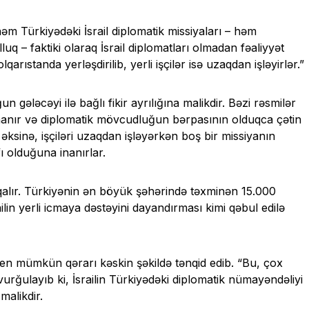
ürkiyədəki İsrail diplomatik missiyaları – həm
uq – faktiki olaraq İsrail diplomatları olmadan fəaliyyət
qarıstanda yerləşdirilib, yerli işçilər isə uzaqdan işləyirlər.”
ğun gələcəyi ilə bağlı fikir ayrılığına malikdir. Bəzi rəsmilər
nanır və diplomatik mövcudluğun bərpasının olduqca çətin
 əksinə, işçiləri uzaqdan işləyərkən boş bir missiyanın
fı olduğuna inanırlar.
 qalır. Türkiyənin ən böyük şəhərində təxminən 15.000
in yerli icmaya dəstəyini dayandırması kimi qəbul edilə
ohen mümkün qərarı kəskin şəkildə tənqid edib. “Bu, çox
t vurğulayıb ki, İsrailin Türkiyədəki diplomatik nümayəndəliyi
malikdir.