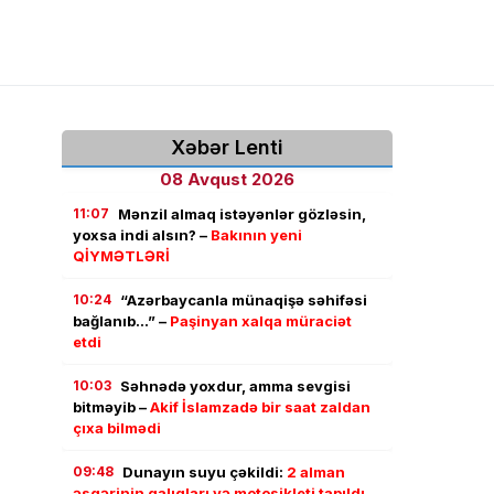
Xəbər Lenti
08 Avqust 2026
11:07
Mənzil almaq istəyənlər gözləsin,
yoxsa indi alsın? –
Bakının yeni
QİYMƏTLƏRİ
10:24
“Azərbaycanla münaqişə səhifəsi
bağlanıb…” –
Paşinyan xalqa müraciət
etdi
10:03
Səhnədə yoxdur, amma sevgisi
bitməyib –
Akif İslamzadə bir saat zaldan
çıxa bilmədi
09:48
Dunayın suyu çəkildi:
2 alman
əsgərinin qalıqları və motosikleti tapıldı