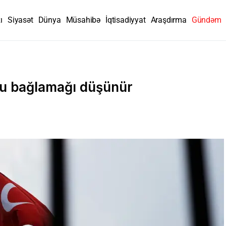
ı
Siyasət
Dünya
Müsahibə
İqtisadiyyat
Araşdırma
Gündəm
nu bağlamağı düşünür