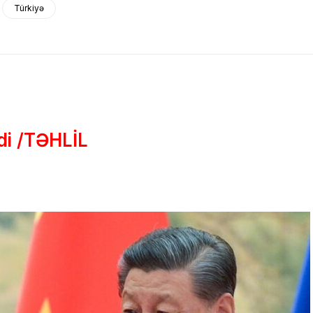
Türkiyə
di /TƏHLİL