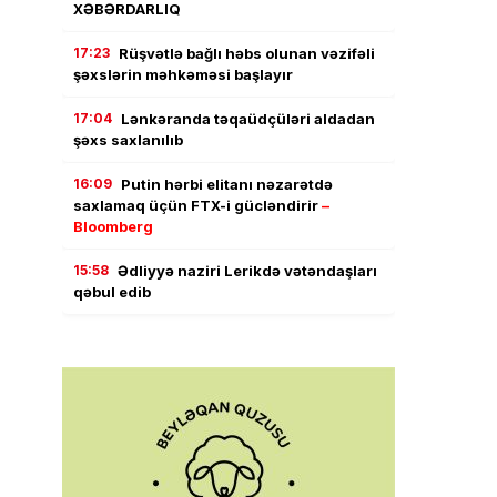
XƏBƏRDARLIQ
17:23
Rüşvətlə bağlı həbs olunan vəzifəli
şəxslərin məhkəməsi başlayır
17:04
Lənkəranda təqaüdçüləri aldadan
şəxs saxlanılıb
16:09
Putin hərbi elitanı nəzarətdə
saxlamaq üçün FTX-i gücləndirir
–
Bloomberg
15:58
Ədliyyə naziri Lerikdə vətəndaşları
qəbul edib