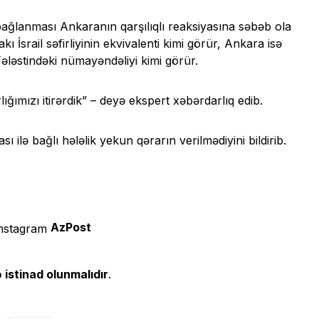
i bağlanması Ankaranın qarşılıqlı reaksiyasına səbəb ola
ı İsrail səfirliyinin ekvivalenti kimi görür, Ankara isə
ələstindəki nümayəndəliyi kimi görür.
ğımızı itirərdik” – deyə ekspert xəbərdarlıq edib.
sı ilə bağlı hələlik yekun qərarın verilmədiyini bildirib.
AzPost
 istinad olunmalıdır
.