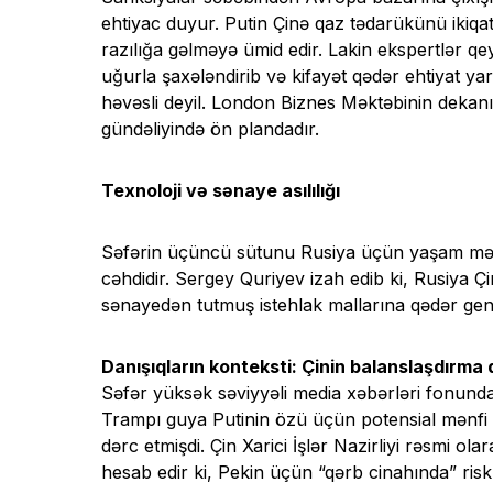
ehtiyac duyur. Putin Çinə qaz tədarükünü ikiqat 
razılığa gəlməyə ümid edir. Lakin ekspertlər qeyd 
uğurla şaxələndirib və kifayət qədər ehtiyat y
həvəsli deyil. London Biznes Məktəbinin dekanı
gündəliyində ön plandadır.
Texnoloji və sənaye asılılığı
Səfərin üçüncü sütunu Rusiya üçün yaşam məsəl
cəhdidir. Sergey Quriyev izah edib ki, Rusiya Ç
sənayedən tutmuş istehlak mallarına qədər gen
Danışıqların konteksti: Çinin balanslaşdırma
Səfər yüksək səviyyəli media xəbərləri fonunda
Trampı guya Putinin özü üçün potensial mənfi n
dərc etmişdi. Çin Xarici İşlər Nazirliyi rəsmi 
hesab edir ki, Pekin üçün “qərb cinahında” risk