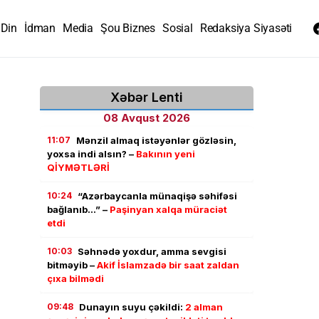
Din
İdman
Media
Şou Biznes
Sosial
Redaksiya Siyasəti
Xəbər Lenti
08 Avqust 2026
11:07
Mənzil almaq istəyənlər gözləsin,
yoxsa indi alsın? –
Bakının yeni
QİYMƏTLƏRİ
10:24
“Azərbaycanla münaqişə səhifəsi
bağlanıb…” –
Paşinyan xalqa müraciət
etdi
10:03
Səhnədə yoxdur, amma sevgisi
bitməyib –
Akif İslamzadə bir saat zaldan
çıxa bilmədi
09:48
Dunayın suyu çəkildi:
2 alman