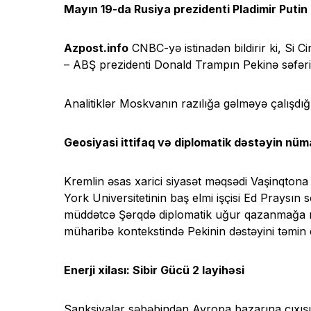
Mayın 19-da Rusiya prezidenti Pladimir Putin 
Azpost.info
CNBC-yə istinadən bildirir ki, Si C
– ABŞ prezidenti Donald Trampın Pekinə səfəri
Analitiklər Moskvanın razılığa gəlməyə çalışdı
Geosiyasi ittifaq və diplomatik dəstəyin nüma
Kremlin əsas xarici siyasət məqsədi Vaşinqto
York Universitetinin baş elmi işçisi Ed Praysın
müddətcə Şərqdə diplomatik uğur qazanmağa 
müharibə kontekstində Pekinin dəstəyini təmin e
Enerji xilası: Sibir Gücü 2 layihəsi
Sanksiyalar səbəbindən Avropa bazarına çıxışı o