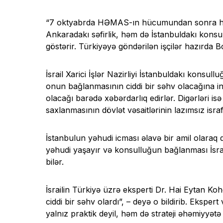
“7 oktyabrda HƏMAS-ın hücumundan sonra həm T
Ankaradakı səfirlik, həm də İstanbuldakı konsull
göstərir. Türkiyəyə göndərilən işçilər hazırda Bol
İsrail Xarici İşlər Nazirliyi İstanbuldakı konsullu
onun bağlanmasının ciddi bir səhv olacağına i
olacağı barədə xəbərdarlıq edirlər. Digərləri isə
saxlanmasının dövlət vəsaitlərinin lazımsız isra
İstanbulun yəhudi icması əlavə bir amil olaraq
yəhudi yaşayır və konsulluğun bağlanması İsrail
bilər.
İsrailin Türkiyə üzrə eksperti Dr. Hai Eytan K
ciddi bir səhv olardı”, – deyə o bildirib. Eksper
yalnız praktik deyil, həm də strateji əhəmiyyətə 