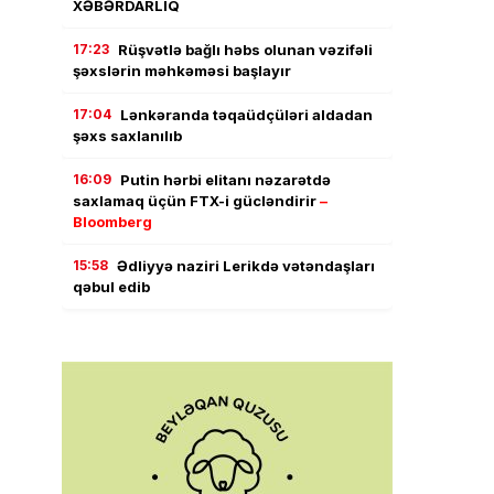
XƏBƏRDARLIQ
17:23
Rüşvətlə bağlı həbs olunan vəzifəli
şəxslərin məhkəməsi başlayır
17:04
Lənkəranda təqaüdçüləri aldadan
şəxs saxlanılıb
16:09
Putin hərbi elitanı nəzarətdə
saxlamaq üçün FTX-i gücləndirir
–
Bloomberg
15:58
Ədliyyə naziri Lerikdə vətəndaşları
qəbul edib