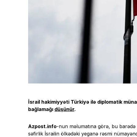
İsrail hakimiyyəti Türkiyə ilə diplomatik mün
bağlamağı
düşünür
.
Azpost.info
-nun məlumatına görə, bu barədə Yn
səfirlik İsrailin ölkədəki yeganə rəsmi nümayənd