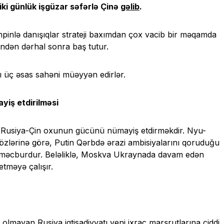
iki günlük işgüzar səfərlə Çinə
gəlib
.
inpinlə danışıqlar strateji baxımdan çox vacib bir məqamda
ndən dərhal sonra baş tutur.
ğı üç əsas sahəni müəyyən edirlər.
yiş etdirilməsi
na Rusiya-Çin oxunun gücünü nümayiş etdirməkdir. Nyu-
 sözlərinə görə, Putin Qərbdə ərazi ambisiyalarını qoruduğu
məcburdur. Beləliklə, Moskva Ukraynada davam edən
tməyə çalışır.
lmayan Rusiya iqtisadiyyatı yeni ixrac marşrutlarına ciddi