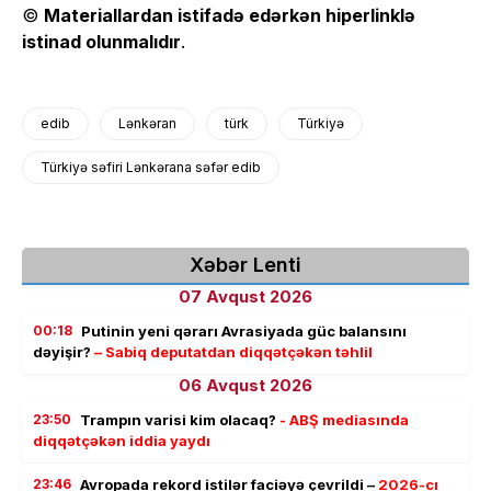
©
Materiallardan istifadə edərkən hiperlinklə
istinad olunmalıdır
.
edib
Lənkəran
türk
Türkiyə
Türkiyə səfiri Lənkərana səfər edib
Xəbər Lenti
07 Avqust 2026
00:18
Putinin yeni qərarı Avrasiyada güc balansını
dəyişir?
– Sabiq deputatdan diqqətçəkən təhlil
06 Avqust 2026
23:50
Trampın varisi kim olacaq?
- ABŞ mediasında
diqqətçəkən iddia yaydı
23:46
Avropada rekord istilər faciəyə çevrildi –
2026-cı