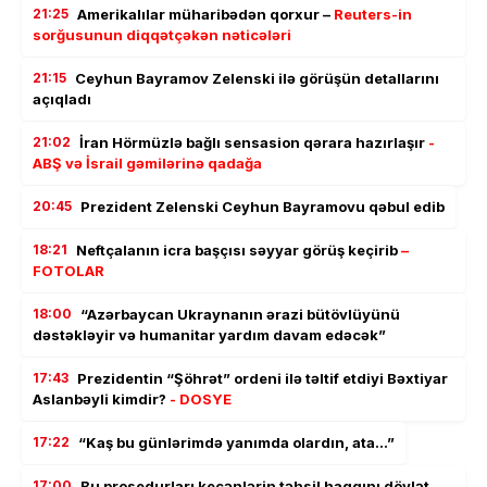
21:25
Amerikalılar müharibədən qorxur –
Reuters-in
sorğusunun diqqətçəkən nəticələri
21:15
Ceyhun Bayramov Zelenski ilə görüşün detallarını
açıqladı
21:02
İran Hörmüzlə bağlı sensasion qərara hazırlaşır
-
ABŞ və İsrail gəmilərinə qadağa
20:45
Prezident Zelenski Ceyhun Bayramovu qəbul edib
18:21
Neftçalanın icra başçısı səyyar görüş keçirib
–
FOTOLAR
18:00
“Azərbaycan Ukraynanın ərazi bütövlüyünü
dəstəkləyir və humanitar yardım davam edəcək”
17:43
Prezidentin “Şöhrət” ordeni ilə təltif etdiyi Bəxtiyar
Aslanbəyli kimdir?
- DOSYE
17:22
“Kaş bu günlərimdə yanımda olardın, ata…”
17:00
Bu prosedurları keçənlərin təhsil haqqını dövlət