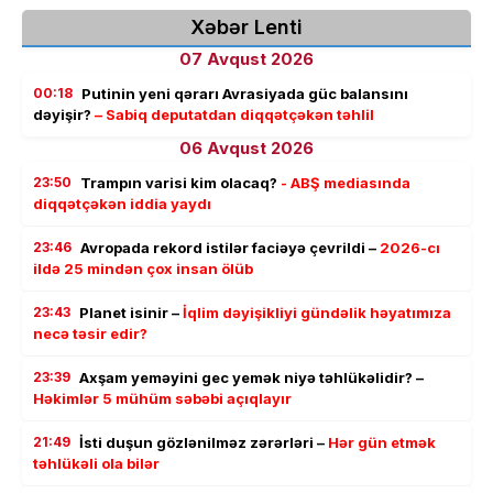
Xəbər Lenti
07 Avqust 2026
00:18
Putinin yeni qərarı Avrasiyada güc balansını
dəyişir?
– Sabiq deputatdan diqqətçəkən təhlil
06 Avqust 2026
23:50
Trampın varisi kim olacaq?
- ABŞ mediasında
diqqətçəkən iddia yaydı
23:46
Avropada rekord istilər faciəyə çevrildi –
2026-cı
ildə 25 mindən çox insan ölüb
23:43
Planet isinir –
İqlim dəyişikliyi gündəlik həyatımıza
necə təsir edir?
23:39
Axşam yeməyini gec yemək niyə təhlükəlidir? –
Həkimlər 5 mühüm səbəbi açıqlayır
21:49
İsti duşun gözlənilməz zərərləri –
Hər gün etmək
təhlükəli ola bilər