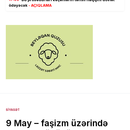
ödəyəcək
- AÇIQLAMA
SIYASƏT
9 May – faşizm üzərində