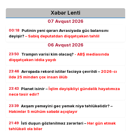
Xəbər Lenti
07 Avqust 2026
00:18
Putinin yeni qərarı Avrasiyada güc balansını
dəyişir?
– Sabiq deputatdan diqqətçəkən təhlil
06 Avqust 2026
23:50
Trampın varisi kim olacaq?
- ABŞ mediasında
diqqətçəkən iddia yaydı
23:46
Avropada rekord istilər faciəyə çevrildi –
2026-cı
ildə 25 mindən çox insan ölüb
23:43
Planet isinir –
İqlim dəyişikliyi gündəlik həyatımıza
necə təsir edir?
23:39
Axşam yeməyini gec yemək niyə təhlükəlidir? –
Həkimlər 5 mühüm səbəbi açıqlayır
21:49
İsti duşun gözlənilməz zərərləri –
Hər gün etmək
təhlükəli ola bilər