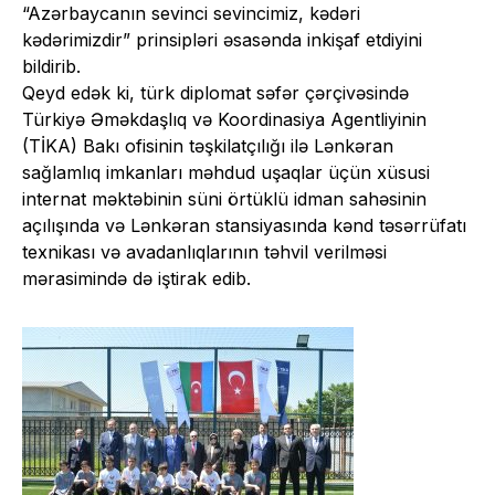
“Azərbaycanın sevinci sevincimiz, kədəri
kədərimizdir” prinsipləri əsasənda inkişaf etdiyini
bildirib.
Qeyd edək ki, türk diplomat səfər çərçivəsində
Türkiyə Əməkdaşlıq və Koordinasiya Agentliyinin
(TİKA) Bakı ofisinin təşkilatçılığı ilə Lənkəran
sağlamlıq imkanları məhdud uşaqlar üçün xüsusi
internat məktəbinin süni örtüklü idman sahəsinin
açılışında və Lənkəran stansiyasında kənd təsərrüfatı
texnikası və avadanlıqlarının təhvil verilməsi
mərasimində də iştirak edib.