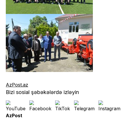
AzPost.az
Bizi sosial şəbəkələrdə izləyin
AzPost