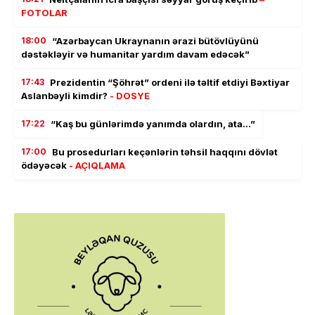
FOTOLAR
18:00
“Azərbaycan Ukraynanın ərazi bütövlüyünü
dəstəkləyir və humanitar yardım davam edəcək”
17:43
Prezidentin “Şöhrət” ordeni ilə təltif etdiyi Bəxtiyar
Aslanbəyli kimdir?
- DOSYE
17:22
“Kaş bu günlərimdə yanımda olardın, ata…”
17:00
Bu prosedurları keçənlərin təhsil haqqını dövlət
ödəyəcək
- AÇIQLAMA