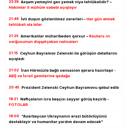
23:39
Axşam yeməyini gec yemək niyə təhlükəlidir? –
Həkimlər 5 mühüm səbəbi açıqlayır
21:49
İsti duşun gözlənilməz zərərləri –
Hər gün etmək
təhlükəli ola bilər
21:25
Amerikalılar müharibədən qorxur –
Reuters-in
sorğusunun diqqətçəkən nəticələri
21:15
Ceyhun Bayramov Zelenski ilə görüşün detallarını
açıqladı
21:02
İran Hörmüzlə bağlı sensasion qərara hazırlaşır
-
ABŞ və İsrail gəmilərinə qadağa
20:45
Prezident Zelenski Ceyhun Bayramovu qəbul edib
18:21
Neftçalanın icra başçısı səyyar görüş keçirib
–
FOTOLAR
18:00
“Azərbaycan Ukraynanın ərazi bütövlüyünü
dəstəkləyir və humanitar yardım davam edəcək”