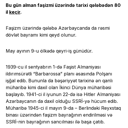
Bu gün alman faşizmi üzərində tarixi qələbədən 80
il
keçir
.
Faşizm üzərində qələbə Azərbaycanda da rəsmi
dövlət bayramı kimi qeyd olunur.
May ayının 9-u ölkədə qeyri-iş günüdür.
1939-cu il sentyabrın 1-də Faşist Almaniyası
ildırımsürətli “Barbarossa” planı əsasında Polşanı
işğal edib. Bununla da bəşəriyyət tarixinə ən qanlı
müharibə kimi daxil olan İkinci Dünya müharibəsi
başlayıb. 1941-ci il iyunun 22-də isə Hitler Almaniyası
Azərbaycanın da daxil olduğu SSRİ-yə hücum edib.
Müharibə 1945-ci il mayın 9-da – Berlindəki Reyxstaq
binası üzərindən faşizm bayrağının endirilməsi və
SSRİ-nin bayrağının sancılması ilə başa çatıb.