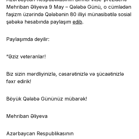
Mehriban Əliyeva 9 May – Qələbə Günü, o cümlədən
faşizm üzərində Qələbənin 80 illiyi münasibətilə sosial
şəbəkə hesabında paylaşım
edib
.
Paylaşımda deyilir:
“Əziz veteranlar!
Biz sizin mərdliyinizlə, cəsarətinizlə və şücaətinizlə
fəxr edirik!
Böyük Qələbə Gününüz mübarək!
Mehriban Əliyeva
Azərbaycan Respublikasının