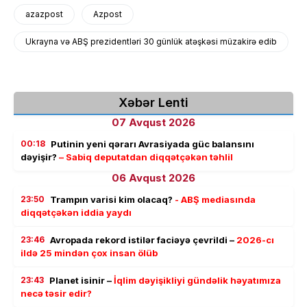
azazpost
Azpost
Ukrayna və ABŞ prezidentləri 30 günlük atəşkəsi müzakirə edib
Xəbər Lenti
07 Avqust 2026
00:18
Putinin yeni qərarı Avrasiyada güc balansını
dəyişir?
– Sabiq deputatdan diqqətçəkən təhlil
06 Avqust 2026
23:50
Trampın varisi kim olacaq?
- ABŞ mediasında
diqqətçəkən iddia yaydı
23:46
Avropada rekord istilər faciəyə çevrildi –
2026-cı
ildə 25 mindən çox insan ölüb
23:43
Planet isinir –
İqlim dəyişikliyi gündəlik həyatımıza
necə təsir edir?