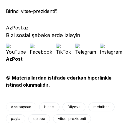
Birinci vitse-prezidenti”.
AzPost.az
Bizi sosial şəbəkələrdə izləyin
AzPost
©
Materiallardan istifadə edərkən hiperlinklə
istinad olunmalıdır
.
Azərbaycan
birinci
Əliyeva
mehriban
payla
qələbə
vitse-prezidenti