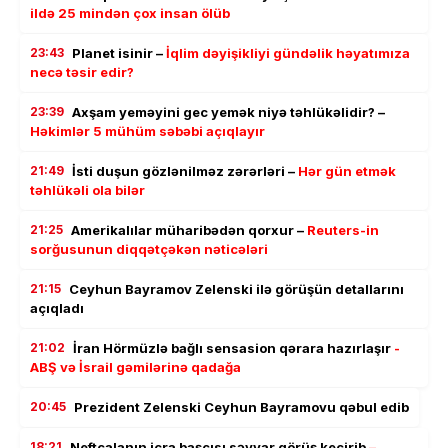
ildə 25 mindən çox insan ölüb
23:43
Planet isinir –
İqlim dəyişikliyi gündəlik həyatımıza
necə təsir edir?
23:39
Axşam yeməyini gec yemək niyə təhlükəlidir? –
Həkimlər 5 mühüm səbəbi açıqlayır
21:49
İsti duşun gözlənilməz zərərləri –
Hər gün etmək
təhlükəli ola bilər
21:25
Amerikalılar müharibədən qorxur –
Reuters-in
sorğusunun diqqətçəkən nəticələri
21:15
Ceyhun Bayramov Zelenski ilə görüşün detallarını
açıqladı
21:02
İran Hörmüzlə bağlı sensasion qərara hazırlaşır
-
ABŞ və İsrail gəmilərinə qadağa
20:45
Prezident Zelenski Ceyhun Bayramovu qəbul edib
18:21
Neftçalanın icra başçısı səyyar görüş keçirib
–