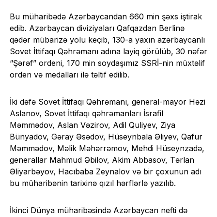
Bu müharibədə Azərbaycandan 660 min şəxs iştirak
edib. Azərbaycan diviziyaları Qafqazdan Berlinə
qədər mübarizə yolu keçib, 130-a yaxın azərbaycanlı
Sovet İttifaqı Qəhrəmanı adına layiq görülüb, 30 nəfər
“Şərəf” ordeni, 170 min soydaşımız SSRİ-nin müxtəlif
orden və medalları ilə təltif edilib.
İki dəfə Sovet İttifaqı Qəhrəmanı, general-mayor Həzi
Aslanov, Sovet İttifaqı qəhrəmanları İsrafil
Məmmədov, Aslan Vəzirov, Adil Quliyev, Ziya
Bünyadov, Gəray Əsədov, Hüseynbala Əliyev, Qafur
Məmmədov, Məlik Məhərrəmov, Mehdi Hüseynzadə,
generallar Mahmud Əbilov, Akim Abbasov, Tərlan
Əliyarbəyov, Hacıbaba Zeynalov və bir çoxunun adı
bu müharibənin tarixinə qızıl hərflərlə yazılıb.
İkinci Dünya müharibəsində Azərbaycan nefti də