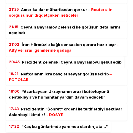
21:25
Amerikalılar müharibədən qorxur –
Reuters-in
sorğusunun diqqətçəkən nəticələri
21:15
Ceyhun Bayramov Zelenski ilə görüşün detallarını
açıqladı
21:02
İran Hörmüzlə bağlı sensasion qərara hazırlaşır
-
ABŞ və İsrail gəmilərinə qadağa
20:45
Prezident Zelenski Ceyhun Bayramovu qəbul edib
18:21
Neftçalanın icra başçısı səyyar görüş keçirib
–
FOTOLAR
18:00
“Azərbaycan Ukraynanın ərazi bütövlüyünü
dəstəkləyir və humanitar yardım davam edəcək”
17:43
Prezidentin “Şöhrət” ordeni ilə təltif etdiyi Bəxtiyar
Aslanbəyli kimdir?
- DOSYE
17:22
“Kaş bu günlərimdə yanımda olardın, ata…”