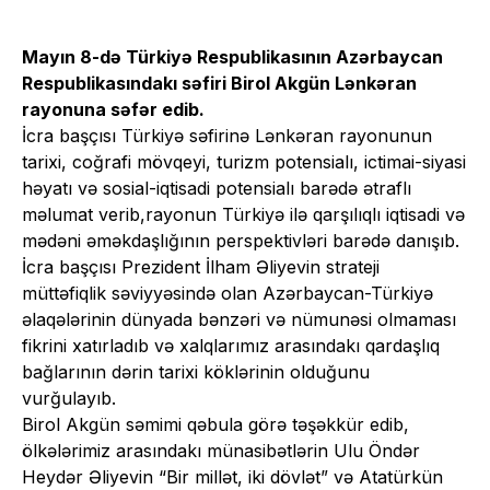
Mayın 8-də Türkiyə Respublikasının Azərbaycan
Respublikasındakı səfiri Birol Akgün Lənkəran
rayonuna səfər
edib
.
İcra başçısı Türkiyə səfirinə Lənkəran rayonunun
tarixi, coğrafi mövqeyi, turizm potensialı, ictimai-siyasi
həyatı və sosial-iqtisadi potensialı barədə ətraflı
məlumat verib,rayonun Türkiyə ilə qarşılıqlı iqtisadi və
mədəni əməkdaşlığının perspektivləri barədə danışıb.
İcra başçısı Prezident İlham Əliyevin strateji
müttəfiqlik səviyyəsində olan Azərbaycan-Türkiyə
əlaqələrinin dünyada bənzəri və nümunəsi olmaması
fikrini xatırladıb və xalqlarımız arasındakı qardaşlıq
bağlarının dərin tarixi köklərinin olduğunu
vurğulayıb.
Birol Akgün səmimi qəbula görə təşəkkür edib,
ölkələrimiz arasındakı münasibətlərin Ulu Öndər
Heydər Əliyevin “Bir millət, iki dövlət” və Atatürkün