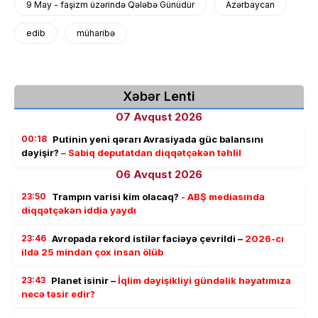
9 May - faşizm üzərində Qələbə Günüdür
Azərbaycan
edib
müharibə
Xəbər Lenti
07 Avqust 2026
00:18
Putinin yeni qərarı Avrasiyada güc balansını
dəyişir?
– Sabiq deputatdan diqqətçəkən təhlil
06 Avqust 2026
23:50
Trampın varisi kim olacaq?
- ABŞ mediasında
diqqətçəkən iddia yaydı
23:46
Avropada rekord istilər faciəyə çevrildi –
2026-cı
ildə 25 mindən çox insan ölüb
23:43
Planet isinir –
İqlim dəyişikliyi gündəlik həyatımıza
necə təsir edir?