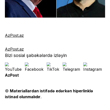
AzPost.
az
AzPost.az
Bizi sosial şəbəkələrdə izləyin
AzPost
©
Materiallardan istifadə edərkən hiperlinklə
istinad olunmalıdır
.