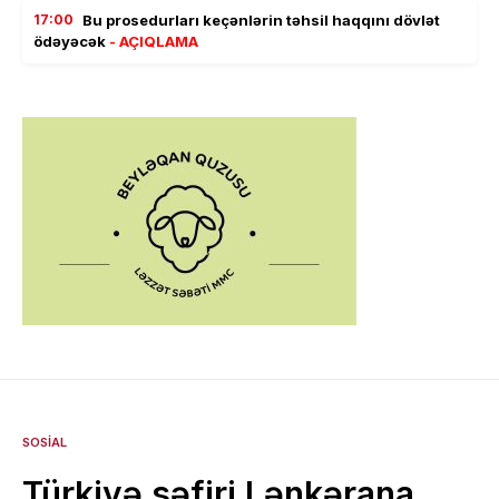
17:00
Bu prosedurları keçənlərin təhsil haqqını dövlət
ödəyəcək
- AÇIQLAMA
SOSIAL
Türkiyə səfiri Lənkərana