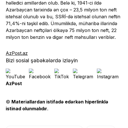
həlledici amillərdən olub. Belə ki, 1941-ci ildə
Azərbaycan tarixində ən çox – 23,5 milyon ton neft
istehsal olunub və bu, SSRİ-də istehsal olunan neftin
71,4%-ni təşkil edib. Ümumilikdə, müharibə illərində
Azərbaycan neftçiləri ölkəyə 75 milyon ton neft, 22
milyon ton benzin və digər neft məhsulları veriblər.
AzPost.az
Bizi sosial şəbəkələrdə izləyin
AzPost
©
Materiallardan istifadə edərkən hiperlinklə
istinad olunmalıdır
.