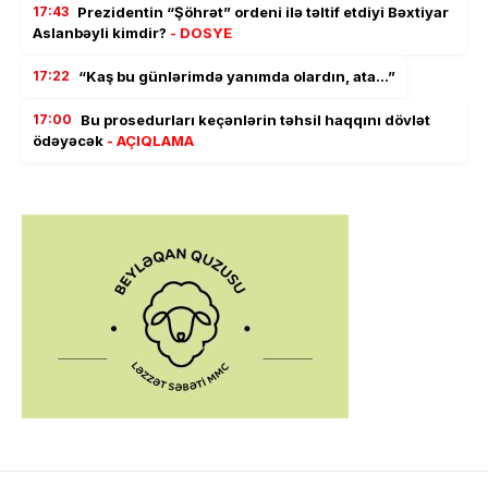
17:43
Prezidentin “Şöhrət” ordeni ilə təltif etdiyi Bəxtiyar
Aslanbəyli kimdir?
- DOSYE
17:22
“Kaş bu günlərimdə yanımda olardın, ata…”
17:00
Bu prosedurları keçənlərin təhsil haqqını dövlət
ödəyəcək
- AÇIQLAMA