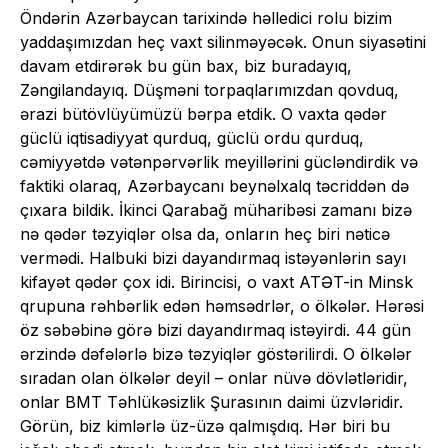
Öndərin Azərbaycan tarixində həlledici rolu bizim
yaddaşımızdan heç vaxt silinməyəcək. Onun siyasətini
davam etdirərək bu gün bax, biz buradayıq,
Zəngilandayıq. Düşməni torpaqlarımızdan qovduq,
ərazi bütövlüyümüzü bərpa etdik. O vaxta qədər
güclü iqtisadiyyat qurduq, güclü ordu qurduq,
cəmiyyətdə vətənpərvərlik meyillərini gücləndirdik və
faktiki olaraq, Azərbaycanı beynəlxalq təcriddən də
çıxara bildik. İkinci Qarabağ müharibəsi zamanı bizə
nə qədər təzyiqlər olsa da, onların heç biri nəticə
vermədi. Halbuki bizi dayandırmaq istəyənlərin sayı
kifayət qədər çox idi. Birincisi, o vaxt ATƏT-in Minsk
qrupuna rəhbərlik edən həmsədrlər, o ölkələr. Hərəsi
öz səbəbinə görə bizi dayandırmaq istəyirdi. 44 gün
ərzində dəfələrlə bizə təzyiqlər göstərilirdi. O ölkələr
sıradan olan ölkələr deyil – onlar nüvə dövlətləridir,
onlar BMT Təhlükəsizlik Şurasının daimi üzvləridir.
Görün, biz kimlərlə üz-üzə qalmışdıq. Hər biri bu