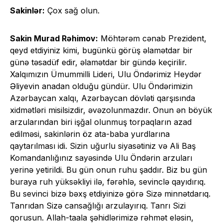
Sakinlər:
Çox sağ olun.
Sakin Murad Rəhimov:
Möhtərəm cənab Prezident,
qeyd etdiyiniz kimi, bugünkü görüş əlamətdar bir
günə təsadüf edir, əlamətdar bir gündə keçirilir.
Xalqımızın Ümummilli Lideri, Ulu Öndərimiz Heydər
Əliyevin anadan olduğu gündür. Ulu Öndərimizin
Azərbaycan xalqı, Azərbaycan dövləti qarşısında
xidmətləri misilsizdir, əvəzolunmazdır. Onun ən böyük
arzularından biri işğal olunmuş torpaqların azad
edilməsi, sakinlərin öz ata-baba yurdlarına
qaytarılması idi. Sizin uğurlu siyasətiniz və Ali Baş
Komandanlığınız sayəsində Ulu Öndərin arzuları
yerinə yetirildi. Bu gün onun ruhu şaddır. Biz bu gün
buraya ruh yüksəkliyi ilə, fərəhlə, sevinclə qayıdırıq.
Bu sevinci bizə bəxş etdiyinizə görə Sizə minnətdarıq.
Tanrıdan Sizə cansağlığı arzulayırıq. Tanrı Sizi
qorusun. Allah-taala şəhidlərimizə rəhmət eləsin,