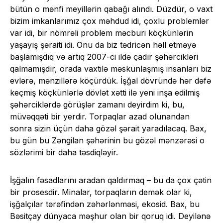
bütün o mənfi meyillərin qabağı alındı. Düzdür, o vaxt
bizim imkanlarımız çox məhdud idi, çoxlu problemlər
var idi, bir nömrəli problem məcburi köçkünlərin
yaşayış şəraiti idi. Onu da biz tədricən həll etməyə
başlamışdıq və artıq 2007-ci ildə çadır şəhərcikləri
qalmamışdır, orada vaxtilə məskunlaşmış insanları biz
evlərə, mənzillərə köçürdük. İşğal dövründə hər dəfə
keçmiş köçkünlərlə dövlət xətti ilə yeni inşa edilmiş
şəhərciklərdə görüşlər zamanı deyirdim ki, bu,
müvəqqəti bir yerdir. Torpaqlar azad olunandan
sonra sizin üçün daha gözəl şərait yaradılacaq. Bax,
bu gün bu Zəngilan şəhərinin bu gözəl mənzərəsi o
sözlərimi bir daha təsdiqləyir.
İşğalın fəsadlarını aradan qaldırmaq – bu da çox çətin
bir prosesdir. Minalar, torpaqların demək olar ki,
işğalçılar tərəfindən zəhərlənməsi, ekosid. Bax, bu
Bəsitçay dünyaca məşhur olan bir qoruq idi. Deyilənə