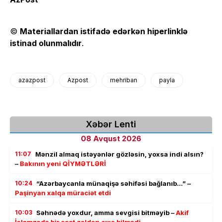
©
Materiallardan istifadə edərkən hiperlinklə
istinad olunmalıdır
.
azazpost
Azpost
mehriban
payla
Xəbər Lenti
08 Avqust 2026
11:07
Mənzil almaq istəyənlər gözləsin, yoxsa indi alsın?
–
Bakının yeni QİYMƏTLƏRİ
10:24
“Azərbaycanla münaqişə səhifəsi bağlanıb…” –
Paşinyan xalqa müraciət etdi
10:03
Səhnədə yoxdur, amma sevgisi bitməyib –
Akif