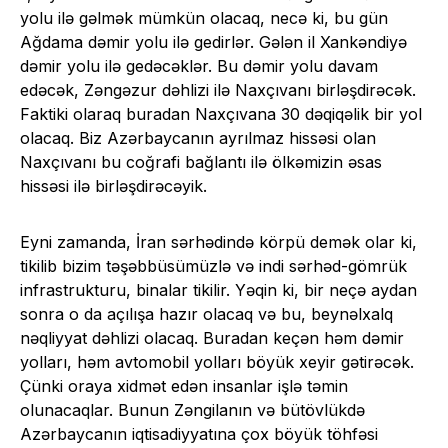
yolu ilə gəlmək mümkün olacaq, necə ki, bu gün
Ağdama dəmir yolu ilə gedirlər. Gələn il Xankəndiyə
dəmir yolu ilə gedəcəklər. Bu dəmir yolu davam
edəcək, Zəngəzur dəhlizi ilə Naxçıvanı birləşdirəcək.
Faktiki olaraq buradan Naxçıvana 30 dəqiqəlik bir yol
olacaq. Biz Azərbaycanın ayrılmaz hissəsi olan
Naxçıvanı bu coğrafi bağlantı ilə ölkəmizin əsas
hissəsi ilə birləşdirəcəyik.
Eyni zamanda, İran sərhədində körpü demək olar ki,
tikilib bizim təşəbbüsümüzlə və indi sərhəd-gömrük
infrastrukturu, binalar tikilir. Yəqin ki, bir neçə aydan
sonra o da açılışa hazır olacaq və bu, beynəlxalq
nəqliyyat dəhlizi olacaq. Buradan keçən həm dəmir
yolları, həm avtomobil yolları böyük xeyir gətirəcək.
Çünki oraya xidmət edən insanlar işlə təmin
olunacaqlar. Bunun Zəngilanın və bütövlükdə
Azərbaycanın iqtisadiyyatına çox böyük töhfəsi