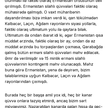
olunması ilə faktiki olaraq Ermənistan ordusunun beli
qırılmışdı. Ermənistan silahlı qüvvələri faktiki olaraq
mühasirədə qalmışdı. O vaxt müharibənin
dayandırılması bizə imkan verdi ki, qan tökülmədən
Kəlbəcər, Laçın, Ağdam rayonlarını siyasi yollarla,
faktiki olaraq ultimatum yolu ilə qaytara bilək.
Ultimatum da ondan ibarət idi ki, əgər Ermənistan qısa
müddət ərzində, faktiki olaraq bir ay, ondan da az
müddət ərzində bu torpaqlardan çıxmasa, Qarabağda
qalmış bütün erməni silahlı qüvvələri məhv ediləcək.
Əmr də verilmişdir və 15 minlik erməni silahlı
qüvvələrinin kontingenti məhv olunacaqdı. Məhz
buna görə Ermənistan, yenə də deyirəm, bizim
tələblərimizə uyğun Kəlbəcər, Laçın və Ağdam
rayonlarından çıxmışdı.
Burada heç bir başqa amil yox idi, heç bir kənar
qüvvə onlara təzyiq etmirdi, ancaq bizim sərt
mövqeyimiz. Nəzarətdən kənarda qalan hissə də gec-