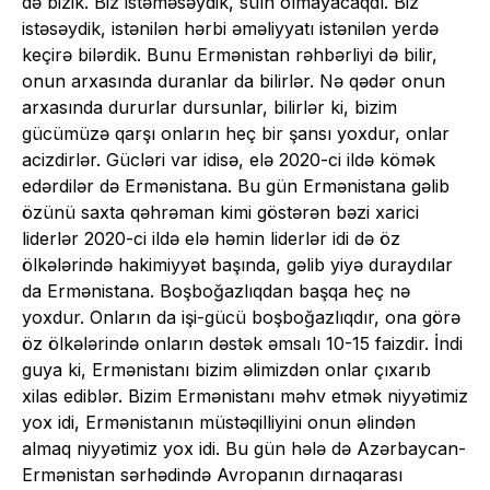
də bizik. Biz istəməsəydik, sülh olmayacaqdı. Biz
istəsəydik, istənilən hərbi əməliyyatı istənilən yerdə
keçirə bilərdik. Bunu Ermənistan rəhbərliyi də bilir,
onun arxasında duranlar da bilirlər. Nə qədər onun
arxasında dururlar dursunlar, bilirlər ki, bizim
gücümüzə qarşı onların heç bir şansı yoxdur, onlar
acizdirlər. Gücləri var idisə, elə 2020-ci ildə kömək
edərdilər də Ermənistana. Bu gün Ermənistana gəlib
özünü saxta qəhrəman kimi göstərən bəzi xarici
liderlər 2020-ci ildə elə həmin liderlər idi də öz
ölkələrində hakimiyyət başında, gəlib yiyə duraydılar
da Ermənistana. Boşboğazlıqdan başqa heç nə
yoxdur. Onların da işi-gücü boşboğazlıqdır, ona görə
öz ölkələrində onların dəstək əmsalı 10-15 faizdir. İndi
guya ki, Ermənistanı bizim əlimizdən onlar çıxarıb
xilas ediblər. Bizim Ermənistanı məhv etmək niyyətimiz
yox idi, Ermənistanın müstəqilliyini onun əlindən
almaq niyyətimiz yox idi. Bu gün hələ də Azərbaycan-
Ermənistan sərhədində Avropanın dırnaqarası