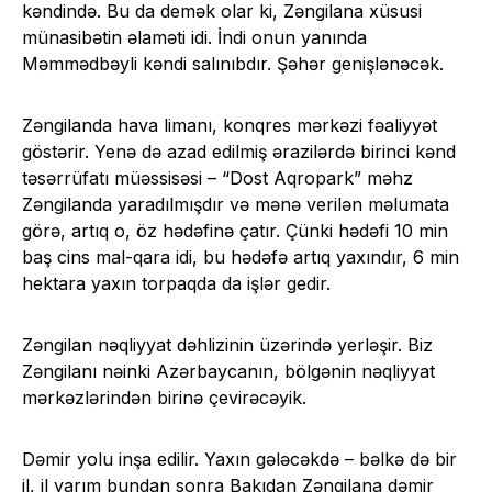
kəndində. Bu da demək olar ki, Zəngilana xüsusi
münasibətin əlaməti idi. İndi onun yanında
Məmmədbəyli kəndi salınıbdır. Şəhər genişlənəcək.
Zəngilanda hava limanı, konqres mərkəzi fəaliyyət
göstərir. Yenə də azad edilmiş ərazilərdə birinci kənd
təsərrüfatı müəssisəsi – “Dost Aqropark” məhz
Zəngilanda yaradılmışdır və mənə verilən məlumata
görə, artıq o, öz hədəfinə çatır. Çünki hədəfi 10 min
baş cins mal-qara idi, bu hədəfə artıq yaxındır, 6 min
hektara yaxın torpaqda da işlər gedir.
Zəngilan nəqliyyat dəhlizinin üzərində yerləşir. Biz
Zəngilanı nəinki Azərbaycanın, bölgənin nəqliyyat
mərkəzlərindən birinə çevirəcəyik.
Dəmir yolu inşa edilir. Yaxın gələcəkdə – bəlkə də bir
il, il yarım bundan sonra Bakıdan Zəngilana dəmir