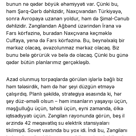
bunun nə qədər böyük əhəmiyyəti var. Çünki bu,
həm Şərq-Qərb dəhlizidir, Naxçıvandan Türkiyəyə,
sonra Avropaya uzanan yoldur, həm də Şimal-Cənub
dəhlizidir. Zəngilandan Ağbənd üzərindən İrana və
Fars körfəzinə, buradan Naxçıvana keçməklə
Culfaya, yenə də Fars körfəzinə. Bu, beynəlxalq bir
mərkəz olacaq, əvəzolunmaz mərkəz olacaq. Biz
bunu belə görürük və belə də olacaq. Çünki bu günə
qədər bütün planlarımız gerçəkləşib.
Azad olunmuş torpaqlarda görülən işlərlə bağlı biz
həm tələsirdik, həm də hər şeyi düzgün etməyə
çalışırdıq. Planlı şəkildə, strategiya əsasında ki, hər
şey düz-əməlli olsun – həm insanların yaşayışı üçün,
məşğulluğu üçün, təhsili üçün, eyni zamanda, ölkə
iqtisadiyyatı üçün. Zəngilan rayonunda görün, beş il
ərzində 42 meqavatlıq su elektrik stansiyaları
tikilmişdi. Sovet vaxtında bu yox idi. İndi bu, Zəngilanı