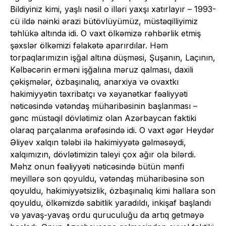
Bildiyiniz kimi, yaşlı nəsil o illəri yaxşı xatırlayır – 1993-
cü ildə nəinki ərazi bütövlüyümüz, müstəqilliyimiz
təhlükə altında idi. O vaxt ölkəmizə rəhbərlik etmiş
şəxslər ölkəmizi fəlakətə aparırdılar. Həm
torpaqlarımızın işğal altına düşməsi, Şuşanın, Laçının,
Kəlbəcərin erməni işğalına məruz qalması, daxili
çəkişmələr, özbaşınalıq, anarxiya və ovaxtkı
hakimiyyətin təxribatçı və xəyanətkar fəaliyyəti
nəticəsində vətəndaş müharibəsinin başlanması –
gənc müstəqil dövlətimiz olan Azərbaycan faktiki
olaraq parçalanma ərəfəsində idi. O vaxt əgər Heydər
Əliyev xalqın tələbi ilə hakimiyyətə gəlməsəydi,
xalqımızın, dövlətimizin taleyi çox ağır ola bilərdi.
Məhz onun fəaliyyəti nəticəsində bütün mənfi
meyillərə son qoyuldu, vətəndaş müharibəsinə son
qoyuldu, hakimiyyətsizlik, özbaşınalıq kimi hallara son
qoyuldu, ölkəmizdə sabitlik yaradıldı, inkişaf başlandı
və yavaş-yavaş ordu quruculuğu da artıq getməyə