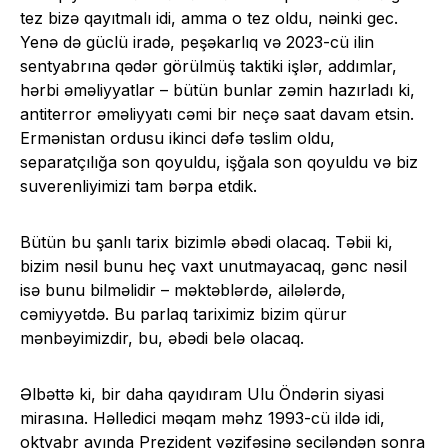
tez bizə qayıtmalı idi, amma o tez oldu, nəinki gec.
Yenə də güclü iradə, peşəkarlıq və 2023-cü ilin
sentyabrına qədər görülmüş taktiki işlər, addımlar,
hərbi əməliyyatlar – bütün bunlar zəmin hazırladı ki,
antiterror əməliyyatı cəmi bir neçə saat davam etsin.
Ermənistan ordusu ikinci dəfə təslim oldu,
separatçılığa son qoyuldu, işğala son qoyuldu və biz
suverenliyimizi tam bərpa etdik.
Bütün bu şanlı tarix bizimlə əbədi olacaq. Təbii ki,
bizim nəsil bunu heç vaxt unutmayacaq, gənc nəsil
isə bunu bilməlidir – məktəblərdə, ailələrdə,
cəmiyyətdə. Bu parlaq tariximiz bizim qürur
mənbəyimizdir, bu, əbədi belə olacaq.
Əlbəttə ki, bir daha qayıdıram Ulu Öndərin siyasi
mirasına. Həlledici məqam məhz 1993-cü ildə idi,
oktyabr ayında Prezident vəzifəsinə seçiləndən sonra