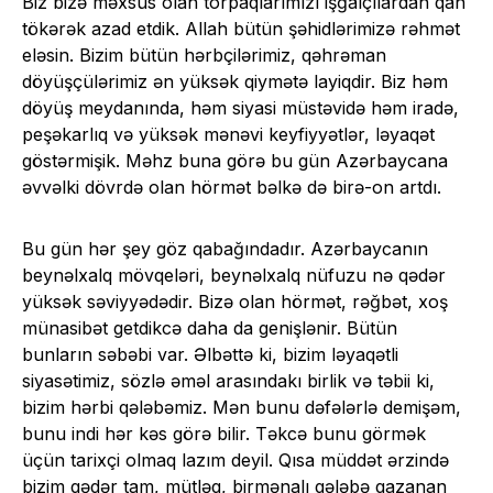
Biz bizə məxsus olan torpaqlarımızı işğalçılardan qan
tökərək azad etdik. Allah bütün şəhidlərimizə rəhmət
eləsin. Bizim bütün hərbçilərimiz, qəhrəman
döyüşçülərimiz ən yüksək qiymətə layiqdir. Biz həm
döyüş meydanında, həm siyasi müstəvidə həm iradə,
peşəkarlıq və yüksək mənəvi keyfiyyətlər, ləyaqət
göstərmişik. Məhz buna görə bu gün Azərbaycana
əvvəlki dövrdə olan hörmət bəlkə də birə-on artdı.
Bu gün hər şey göz qabağındadır. Azərbaycanın
beynəlxalq mövqeləri, beynəlxalq nüfuzu nə qədər
yüksək səviyyədədir. Bizə olan hörmət, rəğbət, xoş
münasibət getdikcə daha da genişlənir. Bütün
bunların səbəbi var. Əlbəttə ki, bizim ləyaqətli
siyasətimiz, sözlə əməl arasındakı birlik və təbii ki,
bizim hərbi qələbəmiz. Mən bunu dəfələrlə demişəm,
bunu indi hər kəs görə bilir. Təkcə bunu görmək
üçün tarixçi olmaq lazım deyil. Qısa müddət ərzində
bizim qədər tam, mütləq, birmənalı qələbə qazanan