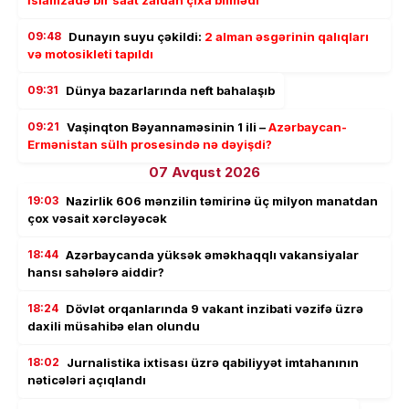
İslamzadə bir saat zaldan çıxa bilmədi
09:48
Dunayın suyu çəkildi:
2 alman əsgərinin qalıqları
və motosikleti tapıldı
09:31
Dünya bazarlarında neft bahalaşıb
09:21
Vaşinqton Bəyannaməsinin 1 ili –
Azərbaycan-
Ermənistan sülh prosesində nə dəyişdi?
07 Avqust 2026
19:03
Nazirlik 606 mənzilin təmirinə üç milyon manatdan
çox vəsait xərcləyəcək
18:44
Azərbaycanda yüksək əməkhaqqlı vakansiyalar
hansı sahələrə aiddir?
18:24
Dövlət orqanlarında 9 vakant inzibati vəzifə üzrə
daxili müsahibə elan olundu
18:02
Jurnalistika ixtisası üzrə qabiliyyət imtahanının
nəticələri açıqlandı