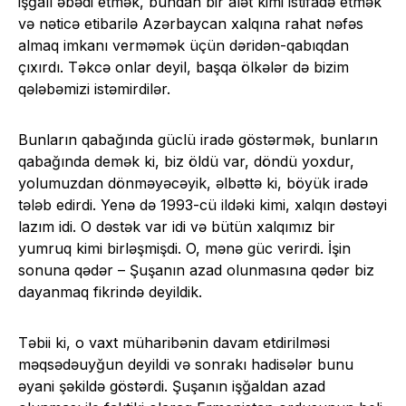
işğalı əbədi etmək, bundan bir alət kimi istifadə etmək
və nəticə etibarilə Azərbaycan xalqına rahat nəfəs
almaq imkanı verməmək üçün dəridən-qabıqdan
çıxırdı. Təkcə onlar deyil, başqa ölkələr də bizim
qələbəmizi istəmirdilər.
Bunların qabağında güclü iradə göstərmək, bunların
qabağında demək ki, biz öldü var, döndü yoxdur,
yolumuzdan dönməyəcəyik, əlbəttə ki, böyük iradə
tələb edirdi. Yenə də 1993-cü ildəki kimi, xalqın dəstəyi
lazım idi. O dəstək var idi və bütün xalqımız bir
yumruq kimi birləşmişdi. O, mənə güc verirdi. İşin
sonuna qədər – Şuşanın azad olunmasına qədər biz
dayanmaq fikrində deyildik.
Təbii ki, o vaxt müharibənin davam etdirilməsi
məqsədəuyğun deyildi və sonrakı hadisələr bunu
əyani şəkildə göstərdi. Şuşanın işğaldan azad