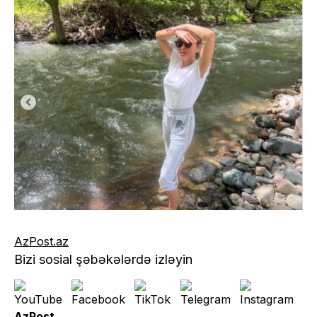
AzPost.az
Bizi sosial şəbəkələrdə izləyin
AzPost