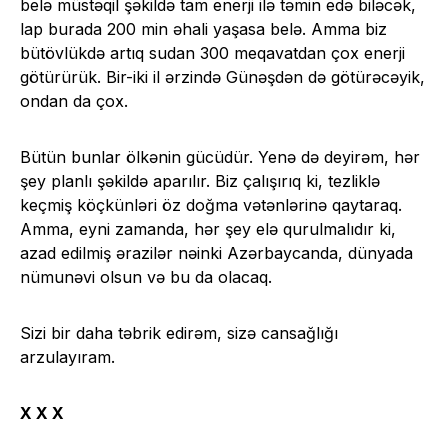
belə müstəqil şəkildə tam enerji ilə təmin edə biləcək,
lap burada 200 min əhali yaşasa belə. Amma biz
bütövlükdə artıq sudan 300 meqavatdan çox enerji
götürürük. Bir-iki il ərzində Günəşdən də götürəcəyik,
ondan da çox.
Bütün bunlar ölkənin gücüdür. Yenə də deyirəm, hər
şey planlı şəkildə aparılır. Biz çalışırıq ki, tezliklə
keçmiş köçkünləri öz doğma vətənlərinə qaytaraq.
Amma, eyni zamanda, hər şey elə qurulmalıdır ki,
azad edilmiş ərazilər nəinki Azərbaycanda, dünyada
nümunəvi olsun və bu da olacaq.
Sizi bir daha təbrik edirəm, sizə cansağlığı
arzulayıram.
X X X