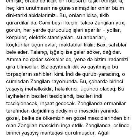
etmişik, orada da kiçik bir fotosərgi təşkil etmişik ki,
heç kim unutmasın nə günə salmışdılar onlar bizim
dini-tarixi abidələrimizi. Bu, onların idisə, tikib
qurardılar da. Cəmi beş il keçib, təkcə Zəngilan yox,
görün, hər yerdə quruculuq işləri aparılır – yollar,
körpülər, elektrik stansiyaları, su anbarları,
köçkünlər üçün evlər, məktəblər tikilir. Bax, sahiblər
belə edər. Talançı, işğalçı isə gələr sökər, dağıdar.
Amma nə qədər söksələr də, yenə də bizim iradəmizi
qıra bilmədilər. Biz qayıtmalı idik və qayıtmışıq bu
torpaqların sahibləri kimi. İndi də qurub-yaradırıq, o
cümlədən Zəngilan rayonunda. Bu, şəhərdə birinci
yaşayış məhəlləsidir, hələ ikinci, üçüncü olacaq. Bu
layihələrin bəziləri təsdiqləndi, bəziləri indi
təsdiqlənəcək, inşaat gedəcək. Zəngilanda ermənilər
tərəfindən dağıdılmış dediyim o məscidin yanında
gözəl, bəlkə də ölkəmizin ən gözəl məscidlərindən biri
olan Zəngilan məscidini inşa etdik. Zəngilanda, əslində,
birinci yaşayış məntəqəsi qurulmuşdur, Ağalı