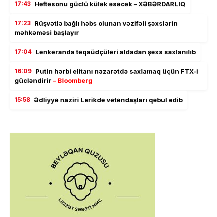
17:43
Həftəsonu güclü külək əsəcək – XƏBƏRDARLIQ
17:23
Rüşvətlə bağlı həbs olunan vəzifəli şəxslərin
məhkəməsi başlayır
17:04
Lənkəranda təqaüdçüləri aldadan şəxs saxlanılıb
16:09
Putin hərbi elitanı nəzarətdə saxlamaq üçün FTX-i
gücləndirir
– Bloomberg
15:58
Ədliyyə naziri Lerikdə vətəndaşları qəbul edib