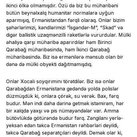
ikinci ölkə olmamışdır. Özü də biz bu müharibəni
bütün beynəlxalq humanitar normalara uyğun
aparmışıq, Ermənistandan fərqli olaraq. Onlar bizim
şəhərlərimizi, kəndlərimizi “İsgəndər-M”, “Skad” və
digər ballistik uzaqmənzilli raketlərlə vururdular. Mülki
əhaliyə qarşı müharibə aparırdılar həm Birinci
Qarabağ müharibəsində, həm İkinci Qarabağ
müharibəsində. Biz isə ermənilərə mənsub olan bir
dənə də mülki obyekti dağıtmamışdıq.
Onlar Xocalı soyqırımını törətdilər. Biz isə onlar
Qarabağdan Ermənistana gedəndə yolda polislər
düzmüşdük ki, onlara çörək, su verək. Bax, fərq
budur. Mən indi daha dərinə getmək istəmirəm, hər
bir xalqda yaxşı və pis nümayəndələr var. Amma
bütövlükdə götürəndə budur fərq. Zəngilanı yerlə-
yeksan edən təkcə Ermənistan rəhbərləri deyildi,
təkcə Qarabağ separatçıları deyildi. Demək olar ki,