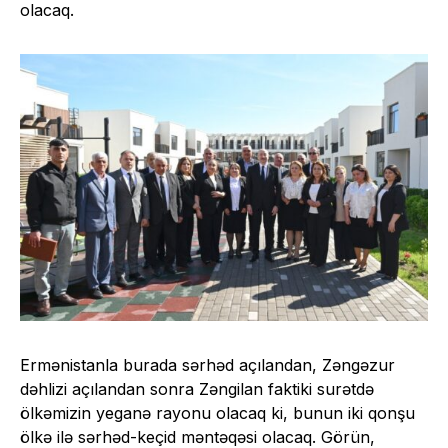
olacaq.
Ermənistanla burada sərhəd açılandan, Zəngəzur
dəhlizi açılandan sonra Zəngilan faktiki surətdə
ölkəmizin yeganə rayonu olacaq ki, bunun iki qonşu
ölkə ilə sərhəd-keçid məntəqəsi olacaq. Görün,