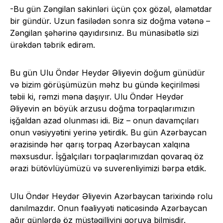
-Bu gün Zəngilan sakinləri üçün çox gözəl, əlamətdar
bir gündür. Uzun fasilədən sonra siz doğma vətənə –
Zəngilan şəhərinə qayıdırsınız. Bu münasibətlə sizi
ürəkdən təbrik edirəm.
Bu gün Ulu Öndər Heydər Əliyevin doğum günüdür
və bizim görüşümüzün məhz bu gündə keçirilməsi
təbii ki, rəmzi məna daşıyır. Ulu Öndər Heydər
Əliyevin ən böyük arzusu doğma torpaqlarımızın
işğaldan azad olunması idi. Biz – onun davamçıları
onun vəsiyyətini yerinə yetirdik. Bu gün Azərbaycan
ərazisində hər qarış torpaq Azərbaycan xalqına
məxsusdur. İşğalçıları torpaqlarımızdan qovaraq öz
ərazi bütövlüyümüzü və suverenliyimizi bərpa etdik.
Ulu Öndər Heydər Əliyevin Azərbaycan tarixində rolu
danılmazdır. Onun fəaliyyəti nəticəsində Azərbaycan
ağır günlərdə öz müstəqilliyini qoruya bilmişdir.