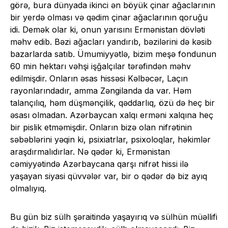
görə, bura dünyada ikinci ən böyük çinar ağaclarının
bir yerdə olması və qədim çinar ağaclarının qoruğu
idi. Demək olar ki, onun yarısını Ermənistan dövləti
məhv edib. Bəzi ağacları yandırıb, bəzilərini də kəsib
bazarlarda satıb. Ümumiyyətlə, bizim meşə fondunun
60 min hektarı vəhşi işğalçılar tərəfindən məhv
edilmişdir. Onların əsas hissəsi Kəlbəcər, Laçın
rayonlarındadır, amma Zəngilanda da var. Həm
talançılıq, həm düşmənçilik, qəddarlıq, özü də heç bir
əsası olmadan. Azərbaycan xalqı erməni xalqına heç
bir pislik etməmişdir. Onların bizə olan nifrətinin
səbəblərini yəqin ki, psixiatrlar, psixoloqlar, həkimlər
araşdırmalıdırlar. Nə qədər ki, Ermənistan
cəmiyyətində Azərbaycana qarşı nifrət hissi ilə
yaşayan siyasi qüvvələr var, bir o qədər də biz ayıq
olmalıyıq.
Bu gün biz sülh şəraitində yaşayırıq və sülhün müəllifi