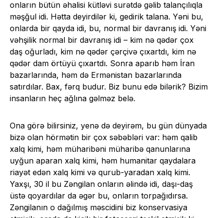
onların bütün əhalisi kütləvi surətdə gəlib talançılıqla
məşğul idi. Hətta deyirdilər ki, gedirik talana. Yəni bu,
onlarda bir qayda idi, bu, normal bir davranış idi. Yəni
vəhşilik normal bir davranış idi – kim nə qədər çox
daş oğurladı, kim nə qədər çərçivə çıxartdı, kim nə
qədər dam örtüyü çıxartdı. Sonra aparıb həm İran
bazarlarında, həm də Ermənistan bazarlarında
satırdılar. Bax, fərq budur. Biz bunu edə bilərik? Bizim
insanların heç ağlına gəlməz belə.
Ona görə bilirsiniz, yenə də deyirəm, bu gün dünyada
bizə olan hörmətin bir çox səbəbləri var: həm qalib
xalq kimi, həm müharibəni müharibə qanunlarına
uyğun aparan xalq kimi, həm humanitar qaydalara
riayət edən xalq kimi və qurub-yaradan xalq kimi.
Yaxşı, 30 il bu Zəngilan onların əlində idi, daşı-daş
üstə qoyardılar da əgər bu, onların torpağıdırsa.
Zəngilanın o dağılmış məscidini biz konservasiya