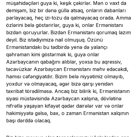
müşahidəçiləri guya ki, keşik çəkirlər. Mən o vaxt da
demişəm, biz bir dənə güllə atsaq, onların dabanları
parlayacaq, heç izi-tozu da qalmayacaq orada. Amma
özlərini belə göstərirlər, guya ki, onlar Ermənistanı
bizdən qoruyurlar. Bizdən Ermənistanı qorumaq lazım
deyil. Biz istədiyimizə nail olmuşuq. Özünü
Ermənistandakı bu tədbirdə yenə də yalançı
qəhrəman kimi göstərmək ki, guya onlar
Azərbaycanın qabağını alıblar, yoxsa bu aqressiv,
təcavüzkar Azərbaycan Ermənistanı məhv edəcəkdi,
hamısı cəfəngiyatdır. Bizim belə niyyətimiz olmayıb,
yoxdur və olmayacaq, əgər bizə qarşı yenidən
təxribat törədilməsə. Ancaq biz bilirik ki, Ermənistanın
siyasi müstəvisində Azərbaycan xalqına, dövlətinə
nifrətlə yaşayan kifayət qədər dairələr var və onlar
hakimiyyətə gəlsə, bax, o zaman Ermənistan xalqının
başı dərddə olacaq.