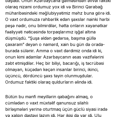
başladı. Onun Azərbaycana gəlməsindən əvvəl faktiki
olaraq nizami ordumuz yox idi və Birinci Qarabağ
müharibəsindəki məğlubiyyətimiz məhz buna görə idi.
O vaxt ordumuza rəhbərlik edən şəxslər nəinki hərbi
peşə nədir, onu bilmirdilər, hətta onların xəyanətkar
fəaliyyəti nəticəsində torpaqlarımız işğal altına
düşmüşdü. “Şuşa əldən gedərsə, başıma güllə
çaxaram” deyən o namərd, xain bu gün də orada-
burada sülənir. Amma o vaxt dərdimiz onda idi ki,
onun kimi adamlar Azərbaycanın əsas vəzifələrini
zəbt etmişdilər. Heç bir biliyi, bacarığı, iş təcrübəsi
olmayan, küçədən keçən insanlar birinci, ikinci,
üçüncü, dördüncü şəxs təyin olunmuşdular.
Ordumuz faktiki olaraq quldurların əlində idi.
Bütün bu mənfi meyillərin qabağını almaq, o
cümlədən o vaxt müxtəlif qanunsuz silahlı
birləşmələri yerinə oturtmaq üçün güclü siyasi iradə
və xalqın dəstəyi lazım idi. Hər ikisi də var idi. Ulu