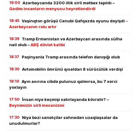
19:00
Azərbaycanda 3200 illik sirli mətbəx tapıldı –
Qədim insanların menyusu heyrətləndirdi
18:45
Vaşinqton görüşü Cənubi Qafqazda oyunu dəyişdi
–
Azərbaycanın rolu artır
18:39
Tramp Ermənistan və Azərbaycan arasında sülhə
nail olub –
ABŞ dövlət katibi
18:37
Paşinyanla Tramp arasında telefon danışığı olub
18:30
Avtomobilin ömrünü qısaldan 8 sürücülük vərdişi
18:10
Ayın axırına cibdə pulunuz qalmırsa, bu 7 xərci
yoxlayın
17:50
İnsan niyə keçmişi xatırlayanda kövrəlir? –
Beynimizin sirli mexanizmi
17:30
Niyə bəzi sənətçilər səhnədən uzaqlaşsalar da
unudulmurlar?