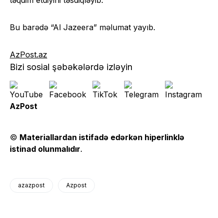
təqdim etdiyini təsdiqləyib.
Bu barədə “Al Jazeera” məlumat yayıb.
AzPost.az
Bizi sosial şəbəkələrdə izləyin
AzPost
©
Materiallardan istifadə edərkən hiperlinklə
istinad olunmalıdır
.
azazpost
Azpost