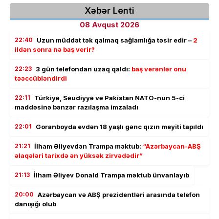
Xəbər Lenti
08 Avqust 2026
22:40
Uzun müddət tək qalmaq sağlamlığa təsir edir –
2
ildən sonra nə baş verir?
22:23
3 gün telefondan uzaq qaldı:
baş verənlər onu
təəccübləndirdi
22:11
Türkiyə, Səudiyyə və Pakistan NATO-nun 5-ci
maddəsinə bənzər razılaşma imzaladı
22:01
Goranboyda evdən 18 yaşlı gənc qızın meyiti tapıldı
21:21
İlham Əliyevdən Trampa məktub:
“Azərbaycan-ABŞ
əlaqələri tarixdə ən yüksək zirvədədir”
21:13
İlham Əliyev Donald Trampa məktub ünvanlayıb
20:00
Azərbaycan və ABŞ prezidentləri arasında telefon
danışığı olub