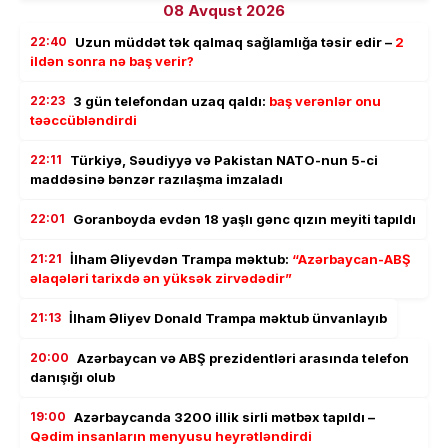
08 Avqust 2026
22:40
Uzun müddət tək qalmaq sağlamlığa təsir edir –
2
ildən sonra nə baş verir?
22:23
3 gün telefondan uzaq qaldı:
baş verənlər onu
təəccübləndirdi
22:11
Türkiyə, Səudiyyə və Pakistan NATO-nun 5-ci
maddəsinə bənzər razılaşma imzaladı
22:01
Goranboyda evdən 18 yaşlı gənc qızın meyiti tapıldı
21:21
İlham Əliyevdən Trampa məktub:
“Azərbaycan-ABŞ
əlaqələri tarixdə ən yüksək zirvədədir”
21:13
İlham Əliyev Donald Trampa məktub ünvanlayıb
20:00
Azərbaycan və ABŞ prezidentləri arasında telefon
danışığı olub
19:00
Azərbaycanda 3200 illik sirli mətbəx tapıldı –
Qədim insanların menyusu heyrətləndirdi