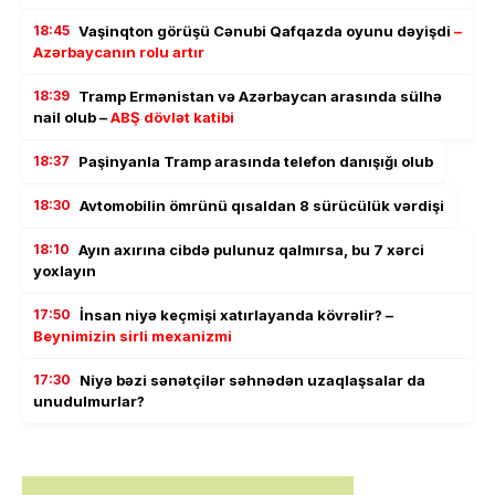
18:45
Vaşinqton görüşü Cənubi Qafqazda oyunu dəyişdi
–
Azərbaycanın rolu artır
18:39
Tramp Ermənistan və Azərbaycan arasında sülhə
nail olub –
ABŞ dövlət katibi
18:37
Paşinyanla Tramp arasında telefon danışığı olub
18:30
Avtomobilin ömrünü qısaldan 8 sürücülük vərdişi
18:10
Ayın axırına cibdə pulunuz qalmırsa, bu 7 xərci
yoxlayın
17:50
İnsan niyə keçmişi xatırlayanda kövrəlir? –
Beynimizin sirli mexanizmi
17:30
Niyə bəzi sənətçilər səhnədən uzaqlaşsalar da
unudulmurlar?