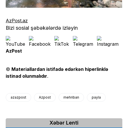
AzPost.az
Bizi sosial şəbəkələrdə izləyin
AzPost
©
Materiallardan istifadə edərkən hiperlinklə
istinad olunmalıdır
.
azazpost
Azpost
mehriban
payla
Xəbər Lenti