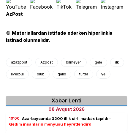
AzPost
©
Materiallardan istifadə edərkən hiperlinklə
istinad olunmalıdır
.
azazpost
Azpost
bilməyən
gələ
ilk
liverpul
olub
qalib
turda
yə
Xəbər Lenti
08 Avqust 2026
19:00
Azərbaycanda 3200 illik sirli mətbəx tapıldı –
Qədim insanların menyusu heyrətləndirdi