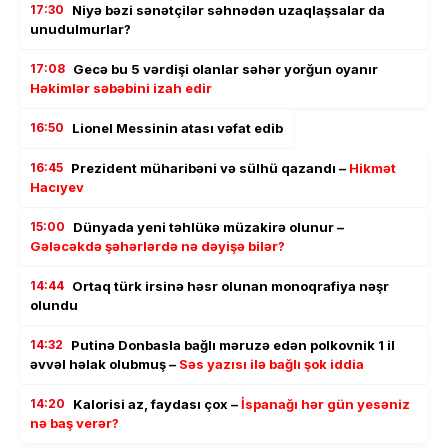
17:30
Niyə bəzi sənətçilər səhnədən uzaqlaşsalar da
unudulmurlar?
17:08
Gecə bu 5 vərdişi olanlar səhər yorğun oyanır
Həkimlər səbəbini izah edir
16:50
Lionel Messinin atası vəfat edib
16:45
Prezident müharibəni və sülhü qazandı –
Hikmət
Hacıyev
15:00
Dünyada yeni təhlükə müzakirə olunur –
Gələcəkdə şəhərlərdə nə dəyişə bilər?
14:44
Ortaq türk irsinə həsr olunan monoqrafiya nəşr
olundu
14:32
Putinə Donbasla bağlı məruzə edən polkovnik 1 il
əvvəl həlak olubmuş –
Səs yazısı ilə bağlı şok iddia
14:20
Kalorisi az, faydası çox –
İspanağı hər gün yesəniz
nə baş verər?