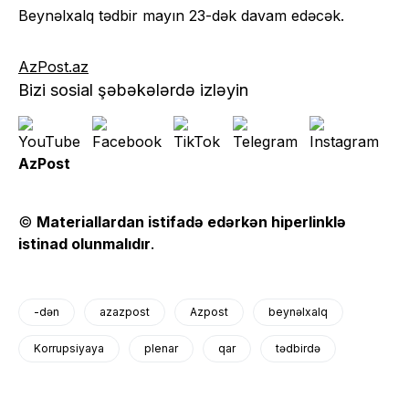
Beynəlxalq tədbir mayın 23-dək davam edəcək.
AzPost.az
Bizi sosial şəbəkələrdə izləyin
AzPost
©
Materiallardan istifadə edərkən hiperlinklə
istinad olunmalıdır
.
-dən
azazpost
Azpost
beynəlxalq
Korrupsiyaya
plenar
qar
tədbirdə