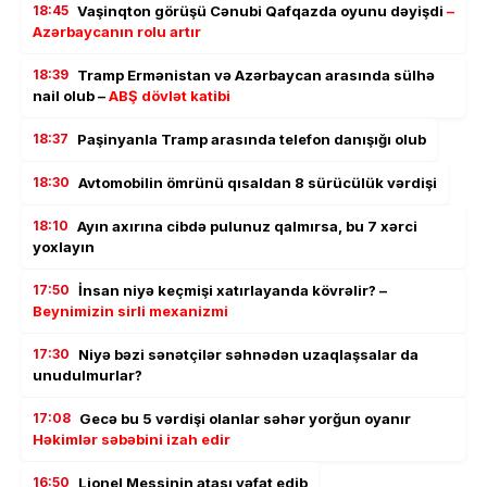
18:45
Vaşinqton görüşü Cənubi Qafqazda oyunu dəyişdi
–
Azərbaycanın rolu artır
18:39
Tramp Ermənistan və Azərbaycan arasında sülhə
nail olub –
ABŞ dövlət katibi
18:37
Paşinyanla Tramp arasında telefon danışığı olub
18:30
Avtomobilin ömrünü qısaldan 8 sürücülük vərdişi
18:10
Ayın axırına cibdə pulunuz qalmırsa, bu 7 xərci
yoxlayın
17:50
İnsan niyə keçmişi xatırlayanda kövrəlir? –
Beynimizin sirli mexanizmi
17:30
Niyə bəzi sənətçilər səhnədən uzaqlaşsalar da
unudulmurlar?
17:08
Gecə bu 5 vərdişi olanlar səhər yorğun oyanır
Həkimlər səbəbini izah edir
16:50
Lionel Messinin atası vəfat edib