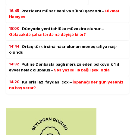
16:45
Prezident müharibəni və sülhü qazandı –
Hikmət
Hacıyev
15:00
Dünyada yeni təhlükə müzakirə olunur –
Gələcəkdə şəhərlərdə nə dəyişə bilər?
14:44
Ortaq türk irsinə həsr olunan monoqrafiya nəşr
olundu
14:32
Putinə Donbasla bağlı məruzə edən polkovnik 1 il
əvvəl həlak olubmuş –
Səs yazısı ilə bağlı şok iddia
14:20
Kalorisi az, faydası çox –
İspanağı hər gün yesəniz
nə baş verər?