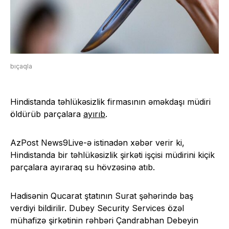
bıçaqla
Hindistanda təhlükəsizlik firmasının əməkdaşı müdiri
öldürüb parçalara
ayırıb
.
AzPost News9Live-ə istinadən xəbər verir ki,
Hindistanda bir təhlükəsizlik şirkəti işçisi müdirini kiçik
parçalara ayıraraq su hövzəsinə atıb.
Hadisənin Qucarat ştatının Surat şəhərində baş
verdiyi bildirilir. Dubey Security Services özəl
mühafizə şirkətinin rəhbəri Çandrabhan Debeyin