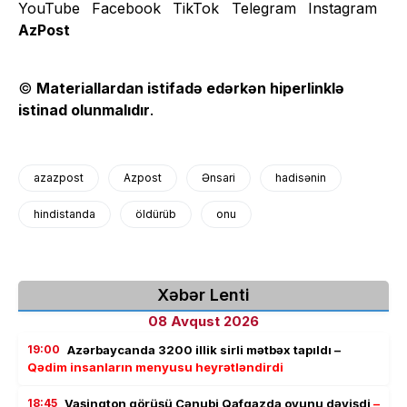
AzPost
©
Materiallardan istifadə edərkən hiperlinklə
istinad olunmalıdır
.
azazpost
Azpost
Ənsari
hadisənin
hindistanda
öldürüb
onu
Xəbər Lenti
08 Avqust 2026
19:00
Azərbaycanda 3200 illik sirli mətbəx tapıldı –
Qədim insanların menyusu heyrətləndirdi
18:45
Vaşinqton görüşü Cənubi Qafqazda oyunu dəyişdi
–