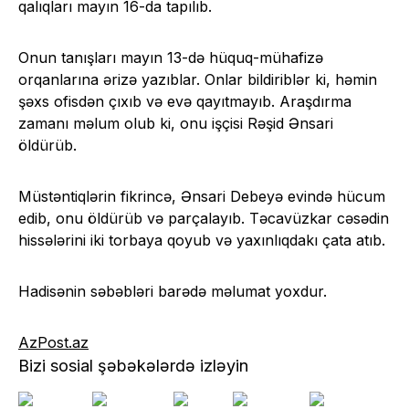
qalıqları mayın 16-da tapılıb.
Onun tanışları mayın 13-də hüquq-mühafizə
orqanlarına ərizə yazıblar. Onlar bildiriblər ki, həmin
şəxs ofisdən çıxıb və evə qayıtmayıb. Araşdırma
zamanı məlum olub ki, onu işçisi Rəşid Ənsari
öldürüb.
Müstəntiqlərin fikrincə, Ənsari Debeyə evində hücum
edib, onu öldürüb və parçalayıb. Təcavüzkar cəsədin
hissələrini iki torbaya qoyub və yaxınlıqdakı çata atıb.
Hadisənin səbəbləri barədə məlumat yoxdur.
AzPost.az
Bizi sosial şəbəkələrdə izləyin