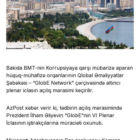
Bakıda BMT-nin Korrupsiyaya qarşı mübarizə aparan
hüquq-mühafizə orqanlarının Qlobal Əməliyyatlar
Şəbəkəsi – “GlobE Network” çərçivəsində altıncı
plenar iclasın açılış mərasimi
keçirilir
.
AzPost xəbər verir ki, tədbirin açılış mərasimində
Prezident İlham Əliyevin “GlobE”nin VI Plenar
İclasının iştirakçılarına müraciəti oxunub.