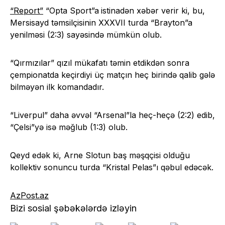
“Report”
“Opta Sport”a
istinadən xəbər verir ki, bu,
Mersisayd təmsilçisinin XXXVII turda “Brayton”a
yenilməsi (2:3) sayəsində mümkün olub.
“Qırmızılar” qızıl mükafatı təmin etdikdən sonra
çempionatda keçirdiyi üç matçın heç birində qalib gələ
bilməyən ilk komandadır.
“Liverpul” daha əvvəl “Arsenal”la heç-heçə (2:2) edib,
“Çelsi”yə isə məğlub (1:3) olub.
Qeyd edək ki, Arne Slotun baş məşqçisi olduğu
kollektiv sonuncu turda “Kristal Pelas”ı qəbul edəcək.
AzPost.az
Bizi sosial şəbəkələrdə izləyin