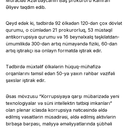
Müraciəti Azərbaycanın Baş prokuroru Kamran
Əliyev təqdim edib.
Qeyd edək ki, tədbirdə 92 ölkədən 120-dən çox dövlət
qurumu, o cümlədən 21 prokurorluq, 53 müstəqil
antikorrupsiya qurumu və 16 beynəlxalq təşkilatdan-
ümumilikdə 300-dən artıq nümayəndə fiziki, 60-dan
artıq iştirakçı isə onlayn formatda iştirak edir.
Tədbirdə müxtəlif ölkələrin hüquq-mühafizə
orqanlarını təmsil edən 50-yə yaxın rəhbər vəzifəli
şəxslər iştirak edir.
Əsas mövzusu “Korrupsiyaya qarşı mübarizədə yeni
texnologiyalar və süni intellektin tətbiqi imkanları”
olan plenar iclasda korrupsiya nəticəsində əldə
edilmiş vəsaitlərin müsadirəsi, əldə edilmiş aktivlərin
birbaşa bərpası, maliyyə əməliyyatlarında şübhəli