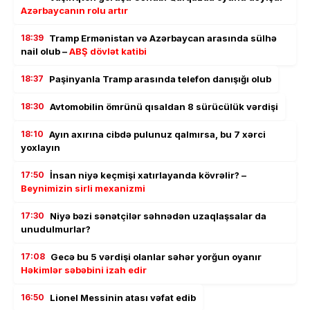
Azərbaycanın rolu artır
18:39
Tramp Ermənistan və Azərbaycan arasında sülhə
nail olub –
ABŞ dövlət katibi
18:37
Paşinyanla Tramp arasında telefon danışığı olub
18:30
Avtomobilin ömrünü qısaldan 8 sürücülük vərdişi
18:10
Ayın axırına cibdə pulunuz qalmırsa, bu 7 xərci
yoxlayın
17:50
İnsan niyə keçmişi xatırlayanda kövrəlir? –
Beynimizin sirli mexanizmi
17:30
Niyə bəzi sənətçilər səhnədən uzaqlaşsalar da
unudulmurlar?
17:08
Gecə bu 5 vərdişi olanlar səhər yorğun oyanır
Həkimlər səbəbini izah edir
16:50
Lionel Messinin atası vəfat edib