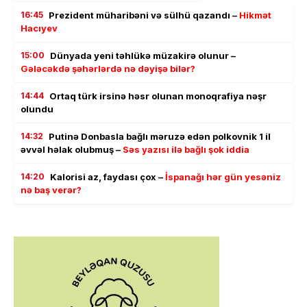
16:45
Prezident müharibəni və sülhü qazandı –
Hikmət
Hacıyev
15:00
Dünyada yeni təhlükə müzakirə olunur –
Gələcəkdə şəhərlərdə nə dəyişə bilər?
14:44
Ortaq türk irsinə həsr olunan monoqrafiya nəşr
olundu
14:32
Putinə Donbasla bağlı məruzə edən polkovnik 1 il
əvvəl həlak olubmuş –
Səs yazısı ilə bağlı şok iddia
14:20
Kalorisi az, faydası çox –
İspanağı hər gün yesəniz
nə baş verər?