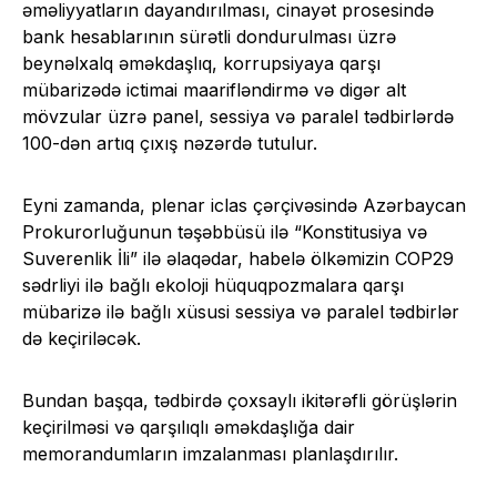
əməliyyatların dayandırılması, cinayət prosesində
bank hesablarının sürətli dondurulması üzrə
beynəlxalq əməkdaşlıq, korrupsiyaya qarşı
mübarizədə ictimai maarifləndirmə və digər alt
mövzular üzrə panel, sessiya və paralel tədbirlərdə
100-dən artıq çıxış nəzərdə tutulur.
Eyni zamanda, plenar iclas çərçivəsində Azərbaycan
Prokurorluğunun təşəbbüsü ilə “Konstitusiya və
Suverenlik İli” ilə əlaqədar, habelə ölkəmizin COP29
sədrliyi ilə bağlı ekoloji hüquqpozmalara qarşı
mübarizə ilə bağlı xüsusi sessiya və paralel tədbirlər
də keçiriləcək.
Bundan başqa, tədbirdə çoxsaylı ikitərəfli görüşlərin
keçirilməsi və qarşılıqlı əməkdaşlığa dair
memorandumların imzalanması planlaşdırılır.