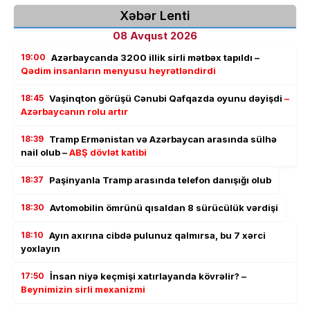
Xəbər Lenti
08 Avqust 2026
19:00
Azərbaycanda 3200 illik sirli mətbəx tapıldı –
Qədim insanların menyusu heyrətləndirdi
18:45
Vaşinqton görüşü Cənubi Qafqazda oyunu dəyişdi
–
Azərbaycanın rolu artır
18:39
Tramp Ermənistan və Azərbaycan arasında sülhə
nail olub –
ABŞ dövlət katibi
18:37
Paşinyanla Tramp arasında telefon danışığı olub
18:30
Avtomobilin ömrünü qısaldan 8 sürücülük vərdişi
18:10
Ayın axırına cibdə pulunuz qalmırsa, bu 7 xərci
yoxlayın
17:50
İnsan niyə keçmişi xatırlayanda kövrəlir? –
Beynimizin sirli mexanizmi