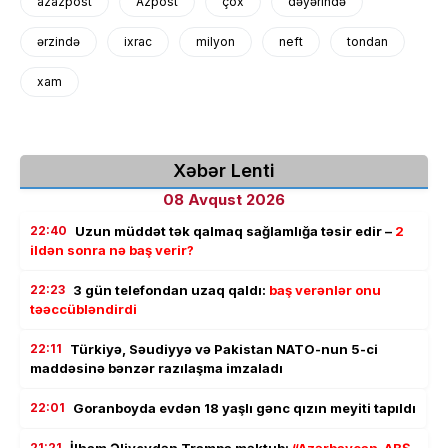
azazpost
Azpost
çox
dəyərində
ərzində
ixrac
milyon
neft
tondan
xam
Xəbər Lenti
08 Avqust 2026
22:40
Uzun müddət tək qalmaq sağlamlığa təsir edir –
2
ildən sonra nə baş verir?
22:23
3 gün telefondan uzaq qaldı:
baş verənlər onu
təəccübləndirdi
22:11
Türkiyə, Səudiyyə və Pakistan NATO-nun 5-ci
maddəsinə bənzər razılaşma imzaladı
22:01
Goranboyda evdən 18 yaşlı gənc qızın meyiti tapıldı
21:21
İlham Əliyevdən Trampa məktub:
“Azərbaycan-ABŞ