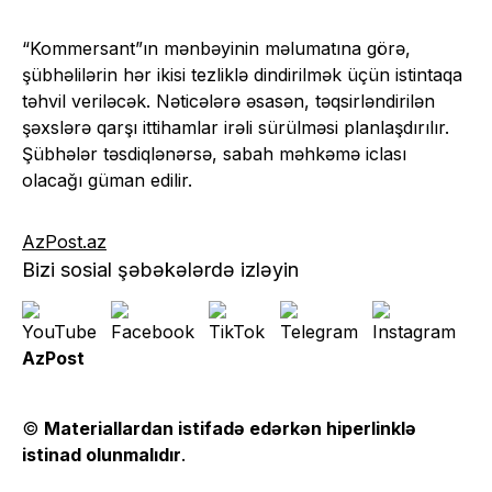
“Kommersant”ın mənbəyinin məlumatına görə,
şübhəlilərin hər ikisi tezliklə dindirilmək üçün istintaqa
təhvil veriləcək. Nəticələrə əsasən, təqsirləndirilən
şəxslərə qarşı ittihamlar irəli sürülməsi planlaşdırılır.
Şübhələr təsdiqlənərsə, sabah məhkəmə iclası
olacağı güman edilir.
AzPost.az
Bizi sosial şəbəkələrdə izləyin
AzPost
©
Materiallardan istifadə edərkən hiperlinklə
istinad olunmalıdır
.