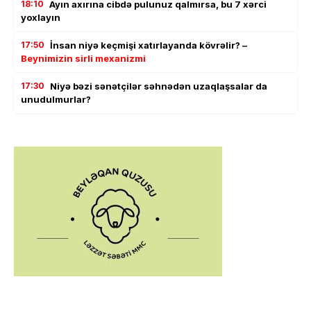
18:10
Ayın axırına cibdə pulunuz qalmırsa, bu 7 xərci
yoxlayın
17:50
İnsan niyə keçmişi xatırlayanda kövrəlir? –
Beynimizin sirli mexanizmi
17:30
Niyə bəzi sənətçilər səhnədən uzaqlaşsalar da
unudulmurlar?