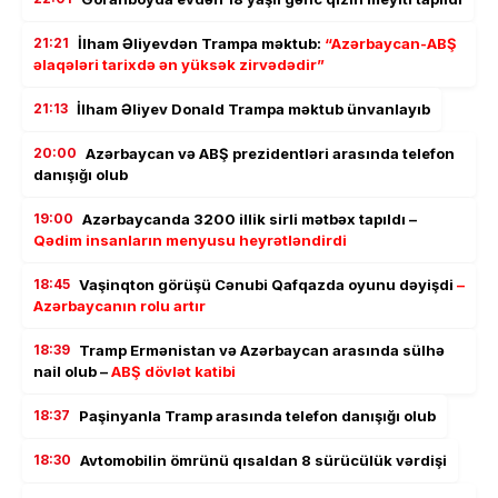
21:21
İlham Əliyevdən Trampa məktub:
“Azərbaycan-ABŞ
əlaqələri tarixdə ən yüksək zirvədədir”
21:13
İlham Əliyev Donald Trampa məktub ünvanlayıb
20:00
Azərbaycan və ABŞ prezidentləri arasında telefon
danışığı olub
19:00
Azərbaycanda 3200 illik sirli mətbəx tapıldı –
Qədim insanların menyusu heyrətləndirdi
18:45
Vaşinqton görüşü Cənubi Qafqazda oyunu dəyişdi
–
Azərbaycanın rolu artır
18:39
Tramp Ermənistan və Azərbaycan arasında sülhə
nail olub –
ABŞ dövlət katibi
18:37
Paşinyanla Tramp arasında telefon danışığı olub
18:30
Avtomobilin ömrünü qısaldan 8 sürücülük vərdişi