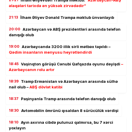
əlaqələri tarixdə ən yüksək zirvədədir”
21:13
İlham Əliyev Donald Trampa məktub ünvanlayıb
20:00
Azərbaycan və ABŞ prezidentləri arasında telefon
danışığı olub
19:00
Azərbaycanda 3200 illik sirli mətbəx tapıldı –
Qədim insanların menyusu heyrətləndirdi
18:45
Vaşinqton görüşü Cənubi Qafqazda oyunu dəyişdi
–
Azərbaycanın rolu artır
18:39
Tramp Ermənistan və Azərbaycan arasında sülhə
nail olub –
ABŞ dövlət katibi
18:37
Paşinyanla Tramp arasında telefon danışığı olub
18:30
Avtomobilin ömrünü qısaldan 8 sürücülük vərdişi
18:10
Ayın axırına cibdə pulunuz qalmırsa, bu 7 xərci
yoxlayın