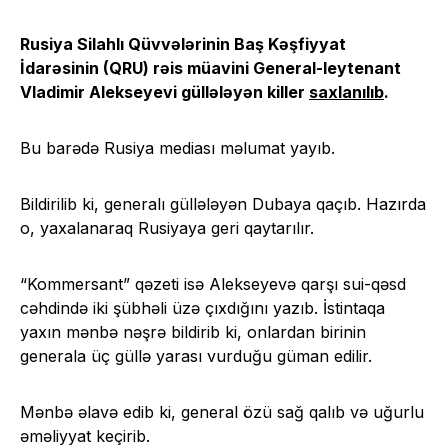
Rusiya Silahlı Qüvvələrinin Baş Kəşfiyyat
İdarəsinin (QRU) rəis müavini General-leytenant
Vladimir Alekseyevi güllələyən killer
saxlanılıb
.
Bu barədə Rusiya mediası məlumat yayıb.
Bildirilib ki, generalı güllələyən Dubaya qaçıb. Hazırda
o, yaxalanaraq Rusiyaya geri qaytarılır.
“Kommersant” qəzeti isə Alekseyevə qarşı sui-qəsd
cəhdində iki şübhəli üzə çıxdığını yazıb. İstintaqa
yaxın mənbə nəşrə bildirib ki, onlardan birinin
generala üç güllə yarası vurduğu güman edilir.
Mənbə əlavə edib ki, general özü sağ qalıb və uğurlu
əməliyyat keçirib.