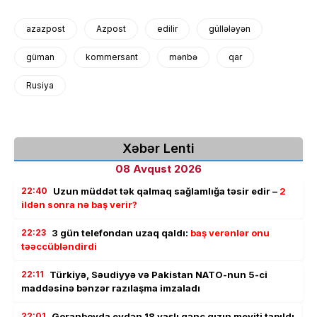
azazpost
Azpost
edilir
güllələyən
güman
kommersant
mənbə
qar
Rusiya
Xəbər Lenti
08 Avqust 2026
22:40
Uzun müddət tək qalmaq sağlamlığa təsir edir –
2
ildən sonra nə baş verir?
22:23
3 gün telefondan uzaq qaldı:
baş verənlər onu
təəccübləndirdi
22:11
Türkiyə, Səudiyyə və Pakistan NATO-nun 5-ci
maddəsinə bənzər razılaşma imzaladı
22:01
Goranboyda evdən 18 yaşlı gənc qızın meyiti tapıldı