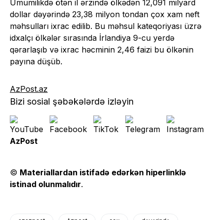
Ümumilikdə ötən il ərzində ölkədən 12,091 milyard
dollar dəyərində 23,38 milyon tondan çox xam neft
məhsulları ixrac edilib. Bu məhsul kateqoriyası üzrə
idxalçı ölkələr sırasında İrlandiya 9-cu yerdə
qərarlaşıb və ixrac həcminin 2,46 faizi bu ölkənin
payına düşüb.
AzPost.az
Bizi sosial şəbəkələrdə izləyin
AzPost
©
Materiallardan istifadə edərkən hiperlinklə
istinad olunmalıdır
.