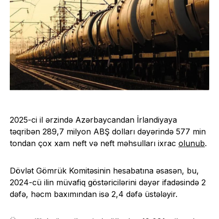
2025-ci il ərzində Azərbaycandan İrlandiyaya
təqribən 289,7 milyon ABŞ dolları dəyərində 577 min
tondan çox xam neft və neft məhsulları ixrac
olunub
.
Dövlət Gömrük Komitəsinin hesabatına əsasən, bu,
2024-cü ilin müvafiq göstəricilərini dəyər ifadəsində 2
dəfə, həcm baxımından isə 2,4 dəfə üstələyir.