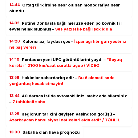
14:44
Ortaq türk irsinə həsr olunan monoqrafiya nəşr
olundu
14:32
Putinə Donbasla bağlı məruzə edən polkovnik 1 il
əvvəl həlak olubmuş –
Səs yazısı ilə bağlı şok iddia
14:20
Kalorisi az, faydası çox –
İspanağı hər gün yesəniz
nə baş verər?
14:10
Pentaqon yeni UFO görüntülərini yaydı –
“Soyuq
kürələr” 2100 km/saat sürətlə uçub / VİDEO
13:56
Həkimlər xəbərdarlıq edir –
Bu 6 əlaməti sadə
yorğunluq hesab etməyin!
13:44
40 dərəcə istidə avtomobilinizi məhv edə bilərsiniz
–
7 təhlükəli səhv
13:25
Regionun tarixini dəyişən Vaşinqton görüşü –
Azərbaycan hansı siyasi nəticələri əldə etdi? / TƏHLİL
13:00
Sabaha olan hava proqnozu