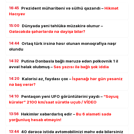
16:45
Prezident müharibəni və sülhü qazandı –
Hikmət
Hacıyev
15:00
Dünyada yeni təhlükə müzakirə olunur –
Gələcəkdə şəhərlərdə nə dəyişə bilər?
14:44
Ortaq türk irsinə həsr olunan monoqrafiya nəşr
olundu
14:32
Putinə Donbasla bağlı məruzə edən polkovnik 1 il
əvvəl həlak olubmuş –
Səs yazısı ilə bağlı şok iddia
14:20
Kalorisi az, faydası çox –
İspanağı hər gün yesəniz
nə baş verər?
14:10
Pentaqon yeni UFO görüntülərini yaydı –
“Soyuq
kürələr” 2100 km/saat sürətlə uçub / VİDEO
13:56
Həkimlər xəbərdarlıq edir –
Bu 6 əlaməti sadə
yorğunluq hesab etməyin!
13:44
40 dərəcə istidə avtomobilinizi məhv edə bilərsiniz