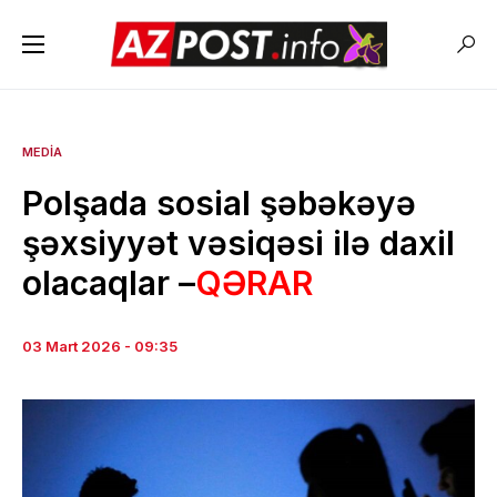
MEDIA
Polşada sosial şəbəkəyə
şəxsiyyət vəsiqəsi ilə daxil
olacaqlar –
QƏRAR
03 Mart 2026 - 09:35