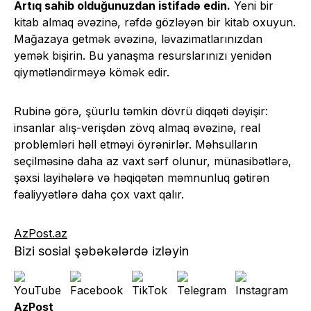
Artıq sahib olduğunuzdan istifadə edin.
Yeni bir
kitab almaq əvəzinə, rəfdə gözləyən bir kitab oxuyun.
Mağazaya getmək əvəzinə, ləvazimatlarınızdan
yemək bişirin. Bu yanaşma resurslarınızı yenidən
qiymətləndirməyə kömək edir.
Rubinə görə, şüurlu təmkin dövrü diqqəti dəyişir:
insanlar alış-verişdən zövq almaq əvəzinə, real
problemləri həll etməyi öyrənirlər. Məhsulların
seçilməsinə daha az vaxt sərf olunur, münasibətlərə,
şəxsi layihələrə və həqiqətən məmnunluq gətirən
fəaliyyətlərə daha çox vaxt qalır.
AzPost.az
Bizi sosial şəbəkələrdə izləyin
AzPost