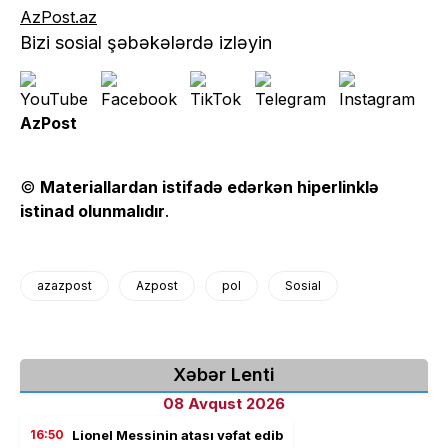
AzPost.az
Bizi sosial şəbəkələrdə izləyin
AzPost
©
Materiallardan istifadə edərkən hiperlinklə
istinad olunmalıdır
.
azazpost
Azpost
pol
Sosial
Xəbər Lenti
08 Avqust 2026
16:50
Lionel Messinin atası vəfat edib