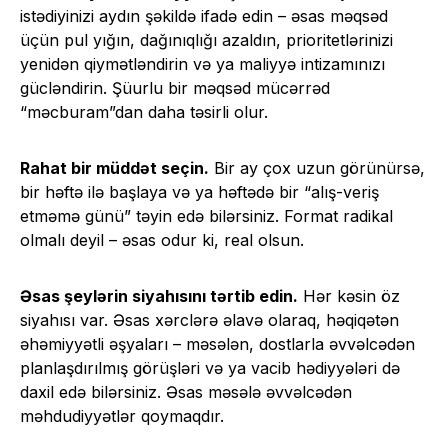
istədiyinizi aydın şəkildə ifadə edin – əsas məqsəd
üçün pul yığın, dağınıqlığı azaldın, prioritetlərinizi
yenidən qiymətləndirin və ya maliyyə intizamınızı
gücləndirin. Şüurlu bir məqsəd mücərrəd
“məcburam”dan daha təsirli olur.
Rahat bir müddət seçin.
Bir ay çox uzun görünürsə,
bir həftə ilə başlaya və ya həftədə bir “alış-veriş
etməmə günü” təyin edə bilərsiniz. Format radikal
olmalı deyil – əsas odur ki, real olsun.
Əsas şeylərin siyahısını tərtib edin.
Hər kəsin öz
siyahısı var. Əsas xərclərə əlavə olaraq, həqiqətən
əhəmiyyətli əşyaları – məsələn, dostlarla əvvəlcədən
planlaşdırılmış görüşləri və ya vacib hədiyyələri də
daxil edə bilərsiniz. Əsas məsələ əvvəlcədən
məhdudiyyətlər qoymaqdır.