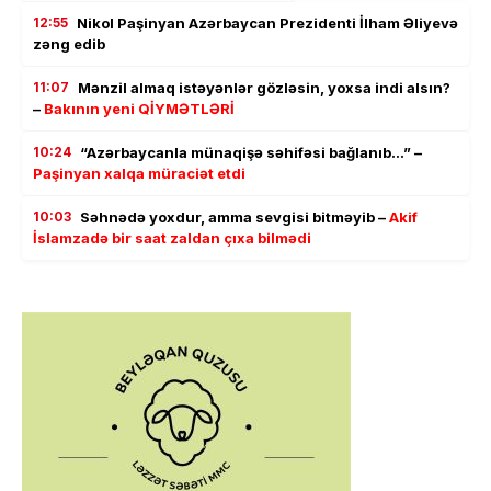
12:55
Nikol Paşinyan Azərbaycan Prezidenti İlham Əliyevə
zəng edib
11:07
Mənzil almaq istəyənlər gözləsin, yoxsa indi alsın?
–
Bakının yeni QİYMƏTLƏRİ
10:24
“Azərbaycanla münaqişə səhifəsi bağlanıb…” –
Paşinyan xalqa müraciət etdi
10:03
Səhnədə yoxdur, amma sevgisi bitməyib –
Akif
İslamzadə bir saat zaldan çıxa bilmədi