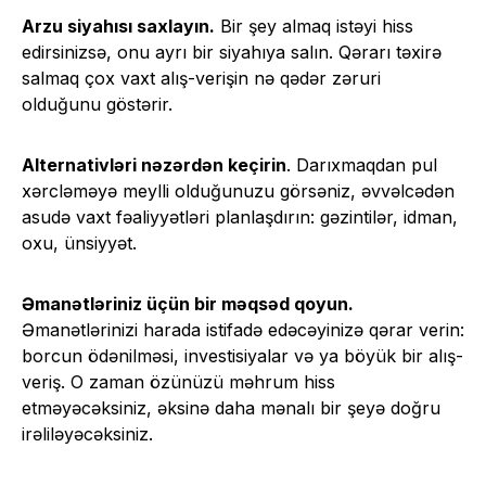
Arzu siyahısı saxlayın.
Bir şey almaq istəyi hiss
edirsinizsə, onu ayrı bir siyahıya salın. Qərarı təxirə
salmaq çox vaxt alış-verişin nə qədər zəruri
olduğunu göstərir.
Alternativləri nəzərdən keçirin
. Darıxmaqdan pul
xərcləməyə meylli olduğunuzu görsəniz, əvvəlcədən
asudə vaxt fəaliyyətləri planlaşdırın: gəzintilər, idman,
oxu, ünsiyyət.
Əmanətləriniz üçün bir məqsəd qoyun.
Əmanətlərinizi harada istifadə edəcəyinizə qərar verin:
borcun ödənilməsi, investisiyalar və ya böyük bir alış-
veriş. O zaman özünüzü məhrum hiss
etməyəcəksiniz, əksinə daha mənalı bir şeyə doğru
irəliləyəcəksiniz.