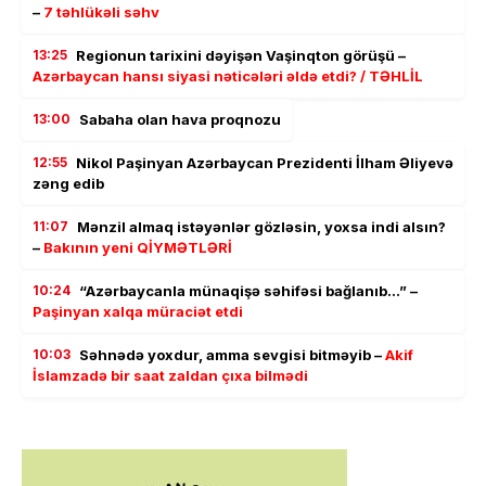
–
7 təhlükəli səhv
13:25
Regionun tarixini dəyişən Vaşinqton görüşü –
Azərbaycan hansı siyasi nəticələri əldə etdi? / TƏHLİL
13:00
Sabaha olan hava proqnozu
12:55
Nikol Paşinyan Azərbaycan Prezidenti İlham Əliyevə
zəng edib
11:07
Mənzil almaq istəyənlər gözləsin, yoxsa indi alsın?
–
Bakının yeni QİYMƏTLƏRİ
10:24
“Azərbaycanla münaqişə səhifəsi bağlanıb…” –
Paşinyan xalqa müraciət etdi
10:03
Səhnədə yoxdur, amma sevgisi bitməyib –
Akif
İslamzadə bir saat zaldan çıxa bilmədi