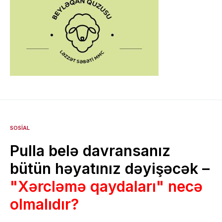
SOSIAL
Pulla belə davransanız
bütün həyatınız dəyişəcək –
"Xərcləmə qaydaları" necə
olmalıdır?