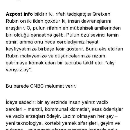
Azpost.info
bildirir ki, rifah tədqiqatçısı Qretxen
Rubin on iki ildən çoxdur ki, insan davranışlarını
araşdırır. O, pulun rifahın ən mübahisəli amillərindən
biri olduğu qənaətinə gəlib. Pulun özü sevinci təmin
etmir, amma onu necə xərclədiyimiz həyat
keyfiyyətimizə birbaşa təsir göstərir. Bunu əks etdirən
Rubin maliyyəmizə və düşüncələrimizə nizam
gətirməyə kömək edən bir təcrübə təklif etdi: “alış-
verişsiz ay”.
Bu barədə CNBC məlumat verir.
İdeya sadədir: bir ay ərzində insan yalnız vacib
xərcləri – mənzil, kommunal xidmətlər, əsas ödənişlər
və vacib ərzaqları ödəyir. Lazım olmayan hər şey –
yeni texnologiya, kortəbii yemək sifarişləri, geyim və