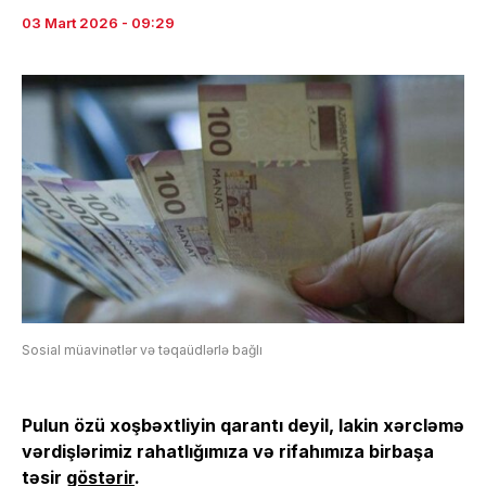
03 Mart 2026 - 09:29
Sosial müavinətlər və təqaüdlərlə bağlı
Pulun özü xoşbəxtliyin qarantı deyil, lakin xərcləmə
vərdişlərimiz rahatlığımıza və rifahımıza birbaşa
təsir
göstərir
.