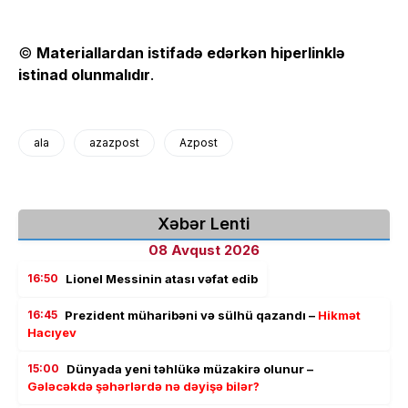
©
Materiallardan istifadə edərkən hiperlinklə
istinad olunmalıdır
.
ala
azazpost
Azpost
Xəbər Lenti
08 Avqust 2026
16:50
Lionel Messinin atası vəfat edib
16:45
Prezident müharibəni və sülhü qazandı –
Hikmət
Hacıyev
15:00
Dünyada yeni təhlükə müzakirə olunur –
Gələcəkdə şəhərlərdə nə dəyişə bilər?