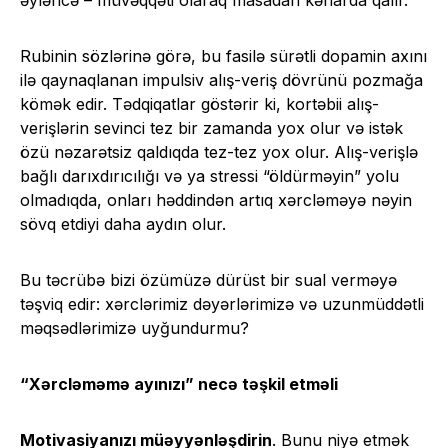
əyləncə – müvəqqəti olaraq masadan kənarda qalır.
Rubinin sözlərinə görə, bu fasilə sürətli dopamin axını
ilə qaynaqlanan impulsiv alış-veriş dövrünü pozmağa
kömək edir. Tədqiqatlar göstərir ki, kortəbii alış-
verişlərin sevinci tez bir zamanda yox olur və istək
özü nəzarətsiz qaldıqda tez-tez yox olur. Alış-verişlə
bağlı darıxdırıcılığı və ya stressi “öldürməyin” yolu
olmadıqda, onları həddindən artıq xərcləməyə nəyin
sövq etdiyi daha aydın olur.
Bu təcrübə bizi özümüzə dürüst bir sual verməyə
təşviq edir: xərclərimiz dəyərlərimizə və uzunmüddətli
məqsədlərimizə uyğundurmu?
“Xərcləməmə ayınızı” necə təşkil etməli
Motivasiyanızı müəyyənləşdirin
. Bunu niyə etmək