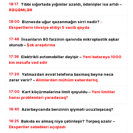
18:17
Tibbi sığortada yığımlar azaldı, ödənişlər isə artdı –
RƏQƏMLƏR
18:00
Biznesdə uğur qazanmağın sirri nədir?
-
Ekspertlərin tövsiyə etdiyi 5 vacib qayda
17:48
İnsanların 80 faizinin qanında mikroplastik aşkar
olunub –
Şok araşdırma
17:36
Elektrikli avtomobillər dəyişir –
Yeni batareya 1000
km məsafə vəd edir
17:20
Yatmazdan əvvəl telefona baxmaq beynə necə
zərər verir? –
Alimlərdən mühüm xəbərdarlıq
17:00
Kart köçürmələrinə limit qoyuldu –
Yeni limitlər
hansı problemləri yaradacaq?
16:40
Azərbaycanda benzinin qiyməti ucuzlaşacaq?
16:25
Bakıda ev almaq niyə çətinləşir? Torpaq azalır –
Ekspertlər səbəbləri açıqladı