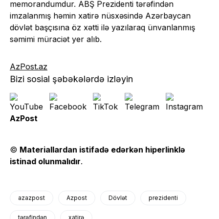
memorandumdur. ABŞ Prezidenti tərəfindən
imzalanmış həmin xatirə nüsxəsində Azərbaycan
dövlət başçısına öz xətti ilə yazılaraq ünvanlanmış
səmimi müraciət yer alıb.
AzPost.az
Bizi sosial şəbəkələrdə izləyin
AzPost
©
Materiallardan istifadə edərkən hiperlinklə
istinad olunmalıdır
.
azazpost
Azpost
Dövlət
prezidenti
tərəfindən
xatirə