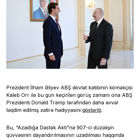
Prezident İlham Əliyev ABŞ dövlət katibinin köməkçisi
Kaleb Orr ilə bu gün keçirilən görüş zamanı ona ABŞ
Prezidenti Donald Tramp tərəfindən daha əvvəl
təqdim edilmiş xatirə hədiyyəsini
göstərib
.
Bu, “Azadlığa Dəstək Aktı”na 907-ci düzəlişin
qüvvəsinin dayandırılmasının uzadılması haqqında