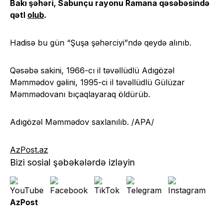
Bakı şəhəri, Sabunçu rayonu Ramana qəsəbəsində
qətl
olub
.
Hadisə bu gün “Şuşa şəhərciyi”ndə qeydə alınıb.
Qəsəbə sakini, 1966-cı il təvəllüdlü Adıgözəl
Məmmədov gəlini, 1995-ci il təvəllüdlü Gülüzar
Məmmədovanı bıçaqlayaraq öldürüb.
Adıgözəl Məmmədov saxlanılıb. /APA/
AzPost.az
Bizi sosial şəbəkələrdə izləyin
AzPost