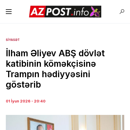
SIYASƏT
İlham Əliyev ABŞ dövlət
katibinin köməkçisinə
Trampın hədiyyəsini
göstərib
01 İyun 2026 - 20:40