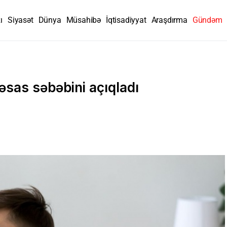
ı
Siyasət
Dünya
Müsahibə
İqtisadiyyat
Araşdırma
Gündəm
əsas səbəbini açıqladı