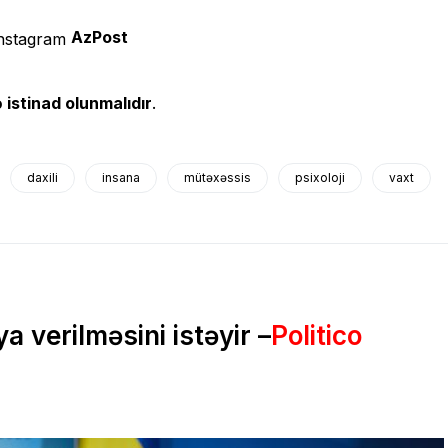
AzPost
 istinad olunmalıdır
.
daxili
insana
mütəxəssis
psixoloji
vaxt
 verilməsini istəyir –
Politico