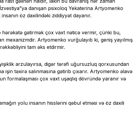
nda rast gəlinən haldır, lakin bu davranış hər zaman
 “İzvestiya”ya danışan psixoloq Yekaterina Artyomenko
 insanın öz daxilindəki ziddiyyət dayanır.
ə hərəkətə gətirmək çox vaxt nəticə vermir, çünki bu,
ayan mexanizmdir. Artyomenko vurğulayıb ki, geniş yayılmış
ürəkkəbliyini tam əks etdirmir.
əyişiklik arzulayırsa, digər tərəfi uğursuzluq qorxusundan
a işin təxirə salınmasına gətirib çıxarır. Artyomenko əlavə
nun formalaşması çox vaxt uşaqlıq dövründə yaranır və
amağın yolu insanın hisslərini qəbul etməsi və öz daxili