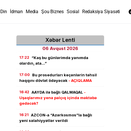
Din
İdman
Media
Şou Biznes
Sosial
Redaksiya Siyasəti
Xəbər Lenti
06 Avqust 2026
17:22
“Kaş bu günlərimdə yanımda
olardın, ata…”
17:00
Bu prosedurları keçənlərin təhsil
haqqını dövlət ödəyəcək
- AÇIQLAMA
16:42
AAYDA ilə bağlı QALMAQAL
-
Uşaqlarımız yenə palçıq içində məktəbə
gedəcək?
16:21
AZCON-a “Azərkosmos”la bağlı
yeni səlahiyyətlər verildi