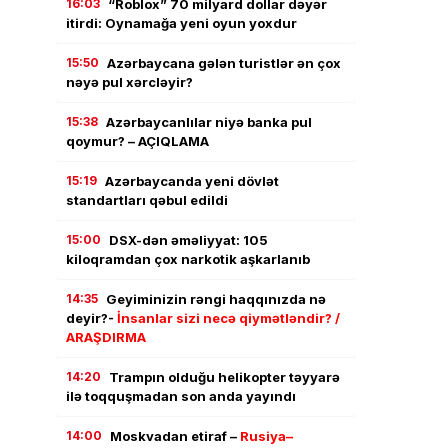
16:03
“Roblox” 70 milyard dollar dəyər
itirdi: Oynamağa yeni oyun yoxdur
15:50
Azərbaycana gələn turistlər ən çox
nəyə pul xərcləyir?
15:38
Azərbaycanlılar niyə banka pul
qoymur? – AÇIQLAMA
15:19
Azərbaycanda yeni dövlət
standartları qəbul edildi
15:00
DSX-dən əməliyyat: 105
kiloqramdan çox narkotik aşkarlanıb
14:35
Geyiminizin rəngi haqqınızda nə
deyir?-
İnsanlar sizi necə qiymətləndir? /
ARAŞDIRMA
14:20
Trampın olduğu helikopter təyyarə
ilə toqquşmadan son anda yayındı
14:00
Moskvadan etiraf –
Rusiya–