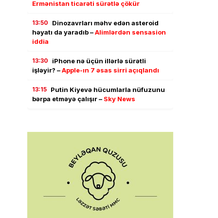
Ermənistan ticarəti sürətlə çökür
13:50
Dinozavrları məhv edən asteroid
həyatı da yaradıb –
Alimlərdən sensasion
iddia
13:30
iPhone nə üçün illərlə sürətli
işləyir? –
Apple-ın 7 əsas sirri açıqlandı
13:15
Putin Kiyevə hücumlarla nüfuzunu
bərpa etməyə çalışır –
Sky News