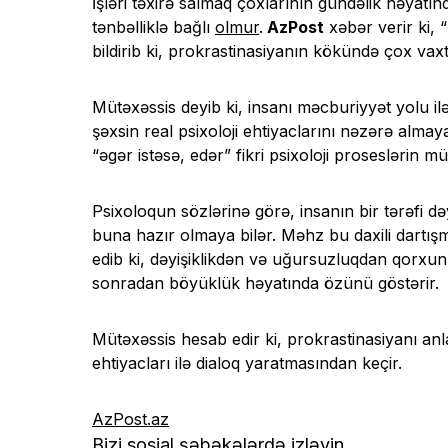
İşləri təxirə salmaq çoxlarının gündəlik həyatı
tənbəlliklə bağlı
olmur
.
AzPost
xəbər verir ki,
bildirib ki, prokrastinasiyanın kökündə çox vaxt
Mütəxəssis deyib ki, insanı məcburiyyət yolu il
şəxsin real psixoloji ehtiyaclarını nəzərə alm
“əgər istəsə, edər” fikri psixoloji proseslərin m
Psixoloqun sözlərinə görə, insanın bir tərəfi d
buna hazır olmaya bilər. Məhz bu daxili dartışm
edib ki, dəyişiklikdən və uğursuzluqdan qorxu
sonradan böyüklük həyatında özünü göstərir.
Mütəxəssis hesab edir ki, prokrastinasiyanı anl
ehtiyacları ilə dialoq yaratmasından keçir.
AzPost.az
Bizi sosial şəbəkələrdə izləyin