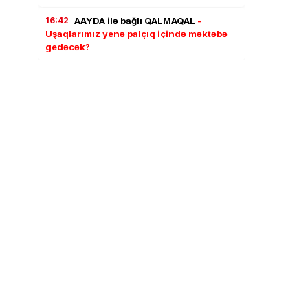
16:42
AAYDA ilə bağlı QALMAQAL
-
Uşaqlarımız yenə palçıq içində məktəbə
gedəcək?
16:21
AZCON-a “Azərkosmos”la bağlı
yeni səlahiyyətlər verildi
16:03
“Roblox” 70 milyard dollar dəyər
itirdi: Oynamağa yeni oyun yoxdur
15:50
Azərbaycana gələn turistlər ən çox
nəyə pul xərcləyir?
15:38
Azərbaycanlılar niyə banka pul
qoymur? – AÇIQLAMA
15:19
Azərbaycanda yeni dövlət
standartları qəbul edildi
15:00
DSX-dən əməliyyat: 105
kiloqramdan çox narkotik aşkarlanıb