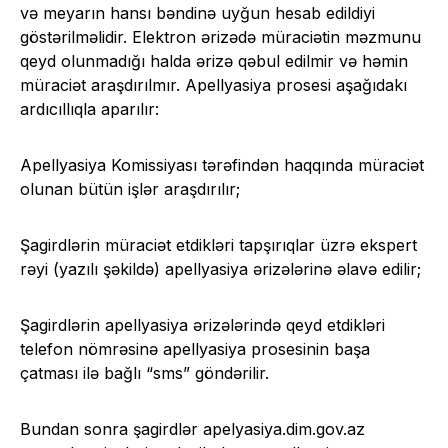
və meyarın hansı bəndinə uyğun hesab edildiyi
göstərilməlidir. Elektron ərizədə müraciətin məzmunu
qeyd olunmadığı halda ərizə qəbul edilmir və həmin
müraciət araşdırılmır. Apellyasiya prosesi aşağıdakı
ardıcıllıqla aparılır:
Apellyasiya Komissiyası tərəfindən haqqında müraciət
olunan bütün işlər araşdırılır;
Şagirdlərin müraciət etdikləri tapşırıqlar üzrə ekspert
rəyi (yazılı şəkildə) apellyasiya ərizələrinə əlavə edilir;
Şagirdlərin apellyasiya ərizələrində qeyd etdikləri
telefon nömrəsinə apellyasiya prosesinin başa
çatması ilə bağlı “sms” göndərilir.
Bundan sonra şagirdlər apelyasiya.dim.gov.az