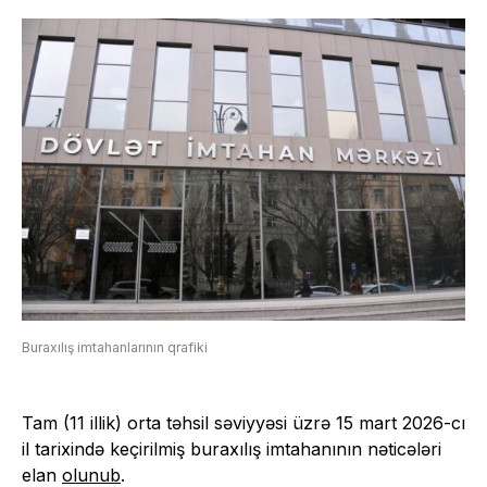
Buraxılış imtahanlarının qrafiki
Tam (11 illik) orta təhsil səviyyəsi üzrə 15 mart 2026-cı
il tarixində keçirilmiş buraxılış imtahanının nəticələri
elan
olunub
.