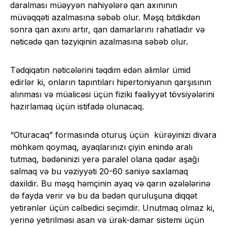
daralması müəyyən nahiyələrə qan axınının
müvəqqəti azalmasına səbəb olur. Məşq bitdikdən
sonra qan axını artır, qan damarlarını rahatladır və
nəticədə qan təzyiqinin azalmasına səbəb olur.
Tədqiqatın nəticələrini təqdim edən alimlər ümid
edirlər ki, onların tapıntıları hipertoniyanın qarşısının
alınması və müalicəsi üçün fiziki fəaliyyət tövsiyələrini
hazırlamaq üçün istifadə olunacaq.
“Oturacaq” formasında oturuş üçün kürəyinizi divara
möhkəm qoymaq, ayaqlarınızı çiyin enində aralı
tutmaq, bədəninizi yerə paralel olana qədər aşağı
salmaq və bu vəziyyəti 20-60 saniyə saxlamaq
daxildir. Bu məşq həmçinin ayaq və qarın əzələlərinə
də fayda verir və bu da bədən quruluşuna diqqət
yetirənlər üçün cəlbedici seçimdir. Unutmaq olmaz ki,
yerinə yetirilməsi asan və ürək-damar sistemi üçün