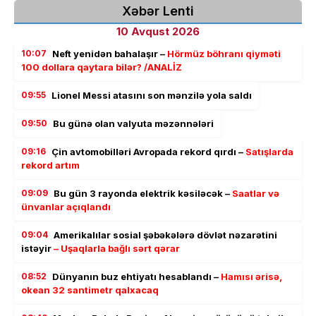
Xəbər Lenti
10 Avqust 2026
10:07
Neft yenidən bahalaşır –
Hörmüz böhranı qiyməti
100 dollara qaytara bilər? /ANALİZ
09:55
Lionel Messi atasını son mənzilə yola saldı
09:50
Bu günə olan valyuta məzənnələri
09:16
Çin avtomobilləri Avropada rekord qırdı –
Satışlarda
rekord artım
09:09
Bu gün 3 rayonda elektrik kəsiləcək –
Saatlar və
ünvanlar açıqlandı
09:04
Amerikalılar sosial şəbəkələrə dövlət nəzarətini
istəyir
– Uşaqlarla bağlı sərt qərar
08:52
Dünyanın buz ehtiyatı hesablandı –
Hamısı ərisə,
okean 32 santimetr qalxacaq