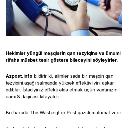
Həkimlər yüngül məşqlərin qan təzyiqinə və ümumi
rifaha müsbət təsir göstərə biləcəyini
söyləyirlər
.
Azpost.info
bildirir ki, alimlər sadə bir məşqin qan
təzyiqini aşağı salmaqda yüksək effektivliyini aşkar
ediblər. İstədiyiniz effekti əldə etmək üçün vaxtınızın
cəmi 8 dəqiqəsi kifayətdir.
Bu barədə The Washington Post qəzsti məlumat verir.