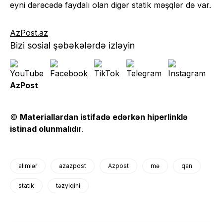
eyni dərəcədə faydalı olan digər statik məşqlər də var.
AzPost.az
Bizi sosial şəbəkələrdə izləyin
AzPost
©
Materiallardan istifadə edərkən hiperlinklə
istinad olunmalıdır
.
alimlər
azazpost
Azpost
mə
qan
statik
təzyiqini