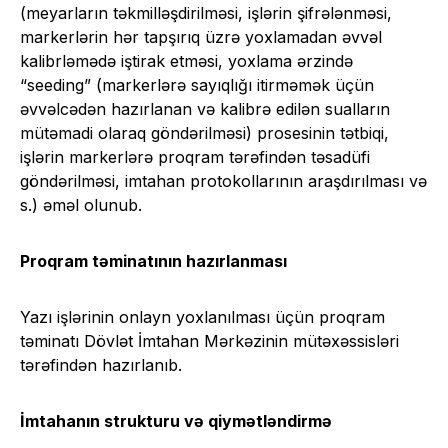
(meyarların təkmilləşdirilməsi, işlərin şifrələnməsi,
markerlərin hər tapşırıq üzrə yoxlamadan əvvəl
kalibrləmədə iştirak etməsi, yoxlama ərzində
“seeding” (markerlərə sayıqlığı itirməmək üçün
əvvəlcədən hazırlanan və kalibrə edilən sualların
mütəmadi olaraq göndərilməsi) prosesinin tətbiqi,
işlərin markerlərə proqram tərəfindən təsadüfi
göndərilməsi, imtahan protokollarının araşdırılması və
s.) əməl olunub.
Proqram təminatının hazırlanması
Yazı işlərinin onlayn yoxlanılması üçün proqram
təminatı Dövlət İmtahan Mərkəzinin mütəxəssisləri
tərəfindən hazırlanıb.
İmtahanın strukturu və qiymətləndirmə