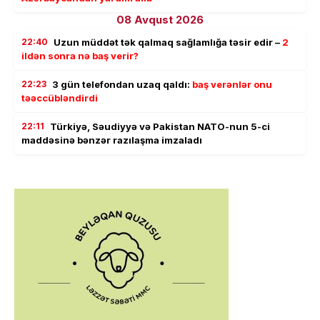
08 Avqust 2026
22:40
Uzun müddət tək qalmaq sağlamlığa təsir edir –
2
ildən sonra nə baş verir?
22:23
3 gün telefondan uzaq qaldı:
baş verənlər onu
təəccübləndirdi
22:11
Türkiyə, Səudiyyə və Pakistan NATO-nun 5-ci
maddəsinə bənzər razılaşma imzaladı