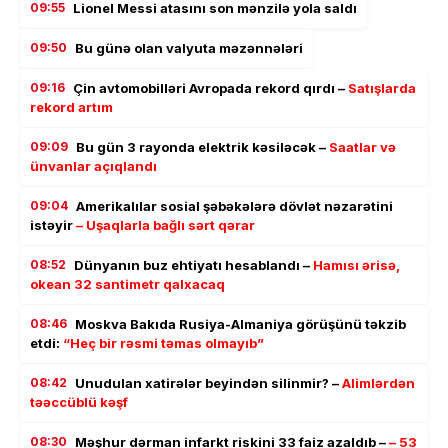
09:55
Lionel Messi atasını son mənzilə yola saldı
09:50
Bu günə olan valyuta məzənnələri
09:16
Çin avtomobilləri Avropada rekord qırdı –
Satışlarda
rekord artım
09:09
Bu gün 3 rayonda elektrik kəsiləcək –
Saatlar və
ünvanlar açıqlandı
09:04
Amerikalılar sosial şəbəkələrə dövlət nəzarətini
istəyir
– Uşaqlarla bağlı sərt qərar
08:52
Dünyanın buz ehtiyatı hesablandı –
Hamısı ərisə,
okean 32 santimetr qalxacaq
08:46
Moskva Bakıda Rusiya-Almaniya görüşünü təkzib
etdi:
“Heç bir rəsmi təmas olmayıb”
08:42
Unudulan xatirələr beyindən silinmir? –
Alimlərdən
təəccüblü kəşf
08:30
Məşhur dərman infarkt riskini 33 faiz azaldıb –
– 53