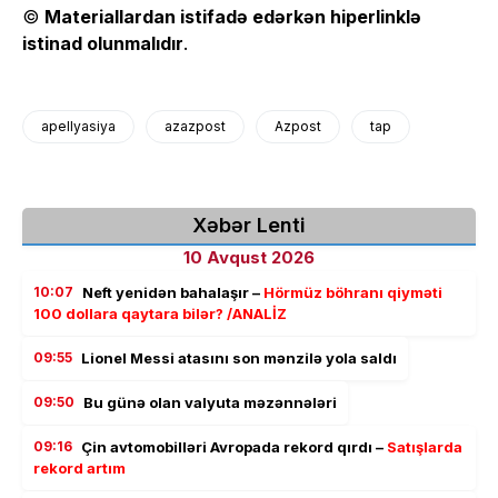
©
Materiallardan istifadə edərkən hiperlinklə
istinad olunmalıdır
.
apellyasiya
azazpost
Azpost
tap
Xəbər Lenti
10 Avqust 2026
10:07
Neft yenidən bahalaşır –
Hörmüz böhranı qiyməti
100 dollara qaytara bilər? /ANALİZ
09:55
Lionel Messi atasını son mənzilə yola saldı
09:50
Bu günə olan valyuta məzənnələri
09:16
Çin avtomobilləri Avropada rekord qırdı –
Satışlarda
rekord artım