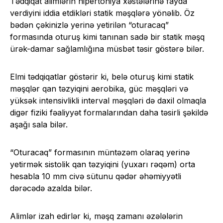
Tədqiqat alimlərin hipertoniya xəstələrinə fayda
verdiyini iddia etdikləri statik məşqlərə yönəlib. Öz
bədən çəkinizlə yerinə yetirilən “oturacaq”
formasında oturuş kimi tanınan sadə bir statik məşq
ürək-damar sağlamlığına müsbət təsir göstərə bilər.
Elmi tədqiqatlar göstərir ki, belə oturuş kimi statik
məşqlər qan təzyiqini aerobika, güc məşqləri və
yüksək intensivlikli interval məşqləri də daxil olmaqla
digər fiziki fəaliyyət formalarından daha təsirli şəkildə
aşağı sala bilər.
“Oturacaq” formasının müntəzəm olaraq yerinə
yetirmək sistolik qan təzyiqini (yuxarı rəqəm) orta
hesabla 10 mm civə sütunu qədər əhəmiyyətli
dərəcədə azalda bilər.
Alimlər izah edirlər ki, məşq zamanı əzələlərin