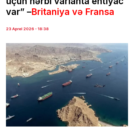
üçün hərbi varianta ehtiyac
var” –
Britaniya və Fransa
23 Aprel 2026 - 18:38