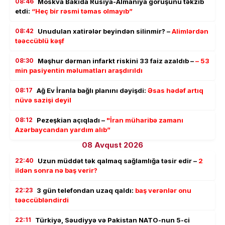
08:46
Moskva Bakıda Rusiya-Almaniya görüşünü təkzib
etdi:
“Heç bir rəsmi təmas olmayıb”
08:42
Unudulan xatirələr beyindən silinmir? –
Alimlərdən
təəccüblü kəşf
08:30
Məşhur dərman infarkt riskini 33 faiz azaldıb –
– 53
min pasiyentin məlumatları araşdırıldı
08:17
Ağ Ev İranla bağlı planını dəyişdi:
Əsas hədəf artıq
nüvə sazişi deyil
08:12
Pezeşkian açıqladı –
"İran müharibə zamanı
Azərbaycandan yardım alıb”
08 Avqust 2026
22:40
Uzun müddət tək qalmaq sağlamlığa təsir edir –
2
ildən sonra nə baş verir?
22:23
3 gün telefondan uzaq qaldı:
baş verənlər onu
təəccübləndirdi
22:11
Türkiyə, Səudiyyə və Pakistan NATO-nun 5-ci