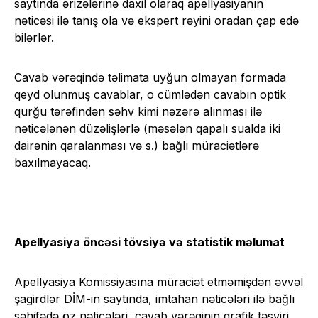
saytında ərizələrinə daxil olaraq apellyasiyanın
nəticəsi ilə tanış ola və ekspert rəyini oradan çap edə
bilərlər.
Cavab vərəqində təlimata uyğun olmayan formada
qeyd olunmuş cavablar, o cümlədən cavabın optik
qurğu tərəfindən səhv kimi nəzərə alınması ilə
nəticələnən düzəlişlərlə (məsələn qapalı sualda iki
dairənin qaralanması və s.) bağlı müraciətlərə
baxılmayacaq.
Apellyasiya öncəsi tövsiyə və statistik məlumat
Apellyasiya Komissiyasına müraciət etməmişdən əvvəl
şagirdlər DİM-in saytında, imtahan nəticələri ilə bağlı
səhifədə öz nəticələri, cavab vərəqinin qrafik təsviri,