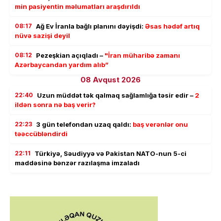
min pasiyentin məlumatları araşdırıldı
08:17
Ağ Ev İranla bağlı planını dəyişdi:
Əsas hədəf artıq
nüvə sazişi deyil
08:12
Pezeşkian açıqladı –
"İran müharibə zamanı
Azərbaycandan yardım alıb”
08 Avqust 2026
22:40
Uzun müddət tək qalmaq sağlamlığa təsir edir –
2
ildən sonra nə baş verir?
22:23
3 gün telefondan uzaq qaldı:
baş verənlər onu
təəccübləndirdi
22:11
Türkiyə, Səudiyyə və Pakistan NATO-nun 5-ci
maddəsinə bənzər razılaşma imzaladı