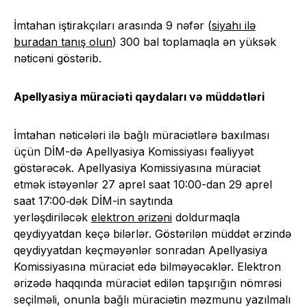
İmtahan iştirakçıları arasında 9 nəfər (
siyahı ilə
buradan tanış olun
) 300 bal toplamaqla ən yüksək
nəticəni göstərib.
Apellyasiya müraciəti qaydaları və müddətləri
İmtahan nəticələri ilə bağlı müraciətlərə baxılması
üçün DİM-də Apellyasiya Komissiyası fəaliyyət
göstərəcək. Apellyasiya Komissiyasına müraciət
etmək istəyənlər 27 aprel saat 10:00-dan 29 aprel
saat 17:00‑dək DİM-in saytında
yerləşdiriləcək
elektron ərizəni
doldurmaqla
qeydiyyatdan keçə bilərlər. Göstərilən müddət ərzində
qeydiyyatdan keçməyənlər sonradan Apellyasiya
Komissiyasına müraciət edə bilməyəcəklər. Elektron
ərizədə haqqında müraciət edilən tapşırığın nömrəsi
seçilməli, onunla bağlı müraciətin məzmunu yazılmalı