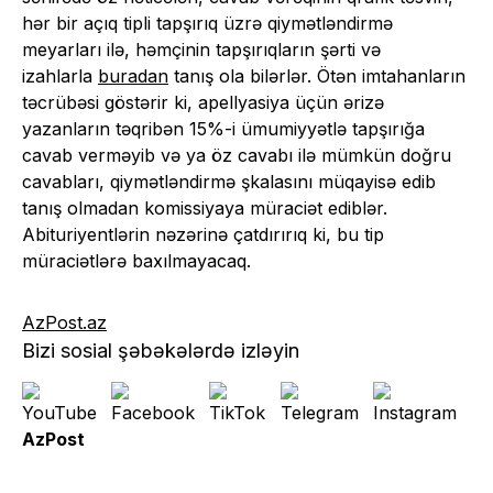
hər bir açıq tipli tapşırıq üzrə qiymətləndirmə
meyarları ilə, həmçinin tapşırıqların şərti və
izahlarla
buradan
tanış ola bilərlər. Ötən imtahanların
təcrübəsi göstərir ki, apellyasiya üçün ərizə
yazanların təqribən 15%-i ümumiyyətlə tapşırığa
cavab verməyib və ya öz cavabı ilə mümkün doğru
cavabları, qiymətləndirmə şkalasını müqayisə edib
tanış olmadan komissiyaya müraciət ediblər.
Abituriyentlərin nəzərinə çatdırırıq ki, bu tip
müraciətlərə baxılmayacaq.
AzPost.az
Bizi sosial şəbəkələrdə izləyin
AzPost