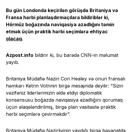
Bu gün Londonda keçirilən görüşdə Britaniya və
Fransa hərbi planlaşdırmaçılara bildiriblər ki,
Hörmüz boğazında naviqasiya azadlığını təmin
etmək üçün praktik hərbi seçimlərə ehtiyac
olacaq
.
Azpost.info
bildirir ki, bu barədə CNN-in məlumat
yayıb.
Britaniya Müdafiə Naziri Con Healey və onun fransalı
həmkarı Ketrin Votrinin birgə mesajında ​​deyilir: “Sizin
vəzifəniz liderlərimizin əldə etdiyi diplomatik
konsensusu boğazda naviqasiya azadlığını qorumaq
üçün əlaqələndirilmiş, birgə plan vasitəsilə praktik
hərbi seçimlərə çevirməkdir”.
Britaniya Müdafiə Nazirliyinin yaydığı birgə bəyanatda