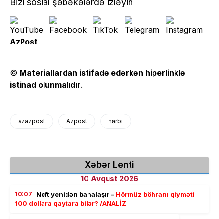
Bizi sosial şəbəkələrdə izləyin
AzPost
©
Materiallardan istifadə edərkən hiperlinklə
istinad olunmalıdır
.
azazpost
Azpost
hərbi
Xəbər Lenti
10 Avqust 2026
10:07
Neft yenidən bahalaşır –
Hörmüz böhranı qiyməti
100 dollara qaytara bilər? /ANALİZ