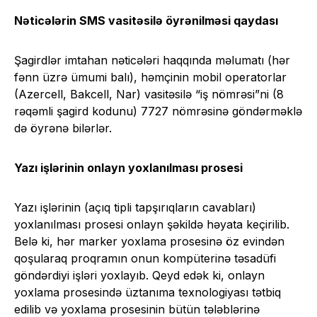
Nəticələrin SMS vasitəsilə öyrənilməsi qaydası
Şagirdlər imtahan nəticələri haqqında məlumatı (hər
fənn üzrə ümumi balı), həmçinin mobil operatorlar
(Azercell, Bakcell, Nar) vasitəsilə “iş nömrəsi”ni (8
rəqəmli şagird kodunu) 7727 nömrəsinə göndərməklə
də öyrənə bilərlər.
Yazı işlərinin onlayn yoxlanılması prosesi
Yazı işlərinin (açıq tipli tapşırıqların cavabları)
yoxlanılması prosesi onlayn şəkildə həyata keçirilib.
Belə ki, hər marker yoxlama prosesinə öz evindən
qoşularaq proqramın onun kompüterinə təsadüfi
göndərdiyi işləri yoxlayıb. Qeyd edək ki, onlayn
yoxlama prosesində üztanıma texnologiyası tətbiq
edilib və yoxlama prosesinin bütün tələblərinə