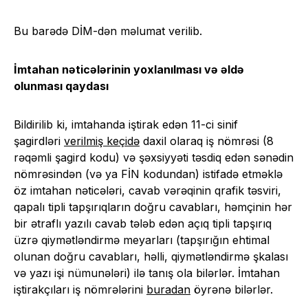
Bu barədə DİM-dən məlumat verilib.
İmtahan nəticələrinin yoxlanılması və əldə
olunması qaydası
Bildirilib ki, imtahanda iştirak edən 11-ci sinif
şagirdləri
verilmiş keçidə
daxil olaraq iş nömrəsi (8
rəqəmli şagird kodu) və şəxsiyyəti təsdiq edən sənədin
nömrəsindən (və ya FİN kodundan) istifadə etməklə
öz imtahan nəticələri, cavab vərəqinin qrafik təsviri,
qapalı tipli tapşırıqların doğru cavabları, həmçinin hər
bir ətraflı yazılı cavab tələb edən açıq tipli tapşırıq
üzrə qiymətləndirmə meyarları (tapşırığın ehtimal
olunan doğru cavabları, həlli, qiymətləndirmə şkalası
və yazı işi nümunələri) ilə tanış ola bilərlər. İmtahan
iştirakçıları iş nömrələrini
buradan
öyrənə bilərlər.