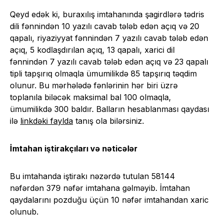
Qeyd edək ki, buraxılış imtahanında şagirdlərə tədris
dili fənnindən 10 yazılı cavab tələb edən açıq və 20
qapalı, riyaziyyat fənnindən 7 yazılı cavab tələb edən
açıq, 5 kodlaşdırılan açıq, 13 qapalı, xarici dil
fənnindən 7 yazılı cavab tələb edən açıq və 23 qapalı
tipli tapşırıq olmaqla ümumilikdə 85 tapşırıq təqdim
olunur. Bu mərhələdə fənlərinin hər biri üzrə
toplanıla biləcək maksimal bal 100 olmaqla,
ümumilikdə 300 baldır. Balların hesablanması qaydası
ilə
linkdəki faylda
tanış ola bilərsiniz.
İmtahan iştirakçıları və nəticələr
Bu imtahanda iştirakı nəzərdə tutulan 58144
nəfərdən 379 nəfər imtahana gəlməyib. İmtahan
qaydalarını pozduğu üçün 10 nəfər imtahandan xaric
olunub.