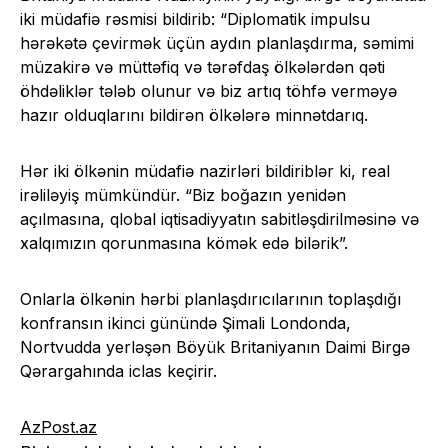
iki müdafiə rəsmisi bildirib: “Diplomatik impulsu
hərəkətə çevirmək üçün aydın planlaşdırma, səmimi
müzakirə və müttəfiq və tərəfdaş ölkələrdən qəti
öhdəliklər tələb olunur və biz artıq töhfə verməyə
hazır olduqlarını bildirən ölkələrə minnətdarıq.
Hər iki ölkənin müdafiə nazirləri bildiriblər ki, real
irəliləyiş mümkündür. “Biz boğazın yenidən
açılmasına, qlobal iqtisadiyyatın sabitləşdirilməsinə və
xalqımızın qorunmasına kömək edə bilərik”.
Onlarla ölkənin hərbi planlaşdırıcılarının toplaşdığı
konfransın ikinci günündə Şimali Londonda,
Nortvudda yerləşən Böyük Britaniyanın Daimi Birgə
Qərargahında iclas keçirir.
AzPost.az