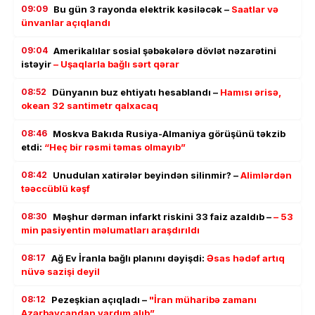
09:09
Bu gün 3 rayonda elektrik kəsiləcək –
Saatlar və
ünvanlar açıqlandı
09:04
Amerikalılar sosial şəbəkələrə dövlət nəzarətini
istəyir
– Uşaqlarla bağlı sərt qərar
08:52
Dünyanın buz ehtiyatı hesablandı –
Hamısı ərisə,
okean 32 santimetr qalxacaq
08:46
Moskva Bakıda Rusiya-Almaniya görüşünü təkzib
etdi:
“Heç bir rəsmi təmas olmayıb”
08:42
Unudulan xatirələr beyindən silinmir? –
Alimlərdən
təəccüblü kəşf
08:30
Məşhur dərman infarkt riskini 33 faiz azaldıb –
– 53
min pasiyentin məlumatları araşdırıldı
08:17
Ağ Ev İranla bağlı planını dəyişdi:
Əsas hədəf artıq
nüvə sazişi deyil
08:12
Pezeşkian açıqladı –
"İran müharibə zamanı
Azərbaycandan yardım alıb”