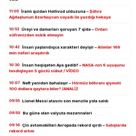
11:05
İranlı qızdan Hollivud ulduzuna –
Şöhrə
Ağdaşlunun Azərbaycan soyadı ilə yazdığı hekayə
10:53
Ürəyi və damarları qoruyan 7 qida –
Onları
süfrənizdən əskik etməyin
10:42
İnsan yaşlandıqca xarakteri dəyişir –
Alimlər 166
min nəfəri araşdırdı
10:30
İnsan həqiqətən Aya gedib? –
NASA-nın 6 uçuşunu
təsdiqləyən 5 güclü sübut / VİDEO
10:07
Neft yenidən bahalaşır –
Hörmüz böhranı qiyməti
100 dollara qaytara bilər? /ANALİZ
09:55
Lionel Messi atasını son mənzilə yola saldı
09:50
Bu günə olan valyuta məzənnələri
09:16
Çin avtomobilləri Avropada rekord qırdı –
Satışlarda
rekord artım