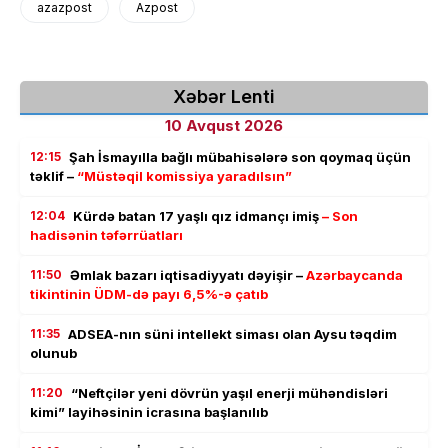
azazpost
Azpost
Xəbər Lenti
10 Avqust 2026
12:15
Şah İsmayılla bağlı mübahisələrə son qoymaq üçün
təklif –
“Müstəqil komissiya yaradılsın”
12:04
Kürdə batan 17 yaşlı qız idmançı imiş
– Son
hadisənin təfərrüatları
11:50
Əmlak bazarı iqtisadiyyatı dəyişir –
Azərbaycanda
tikintinin ÜDM-də payı 6,5%-ə çatıb
11:35
ADSEA-nın süni intellekt siması olan Aysu təqdim
olunub
11:20
“Neftçilər yeni dövrün yaşıl enerji mühəndisləri
kimi” layihəsinin icrasına başlanılıb