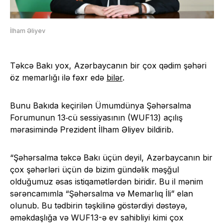
İlham Əliyev
Təkcə Bakı yox, Azərbaycanın bir çox qədim şəhəri
öz memarlığı ilə fəxr edə
bilər
.
Bunu Bakıda keçirilən Ümumdünya Şəhərsalma
Forumunun 13‑cü sessiyasının (WUF13) açılış
mərasimində Prezident İlham Əliyev bildirib.
“Şəhərsalma təkcə Bakı üçün deyil, Azərbaycanın bir
çox şəhərləri üçün də bizim gündəlik məşğul
olduğumuz əsas istiqamətlərdən biridir. Bu il mənim
sərəncamımla “Şəhərsalma və Memarlıq İli” elan
olunub. Bu tədbirin təşkilinə göstərdiyi dəstəyə,
əməkdaşlığa və WUF13-ə ev sahibliyi kimi çox