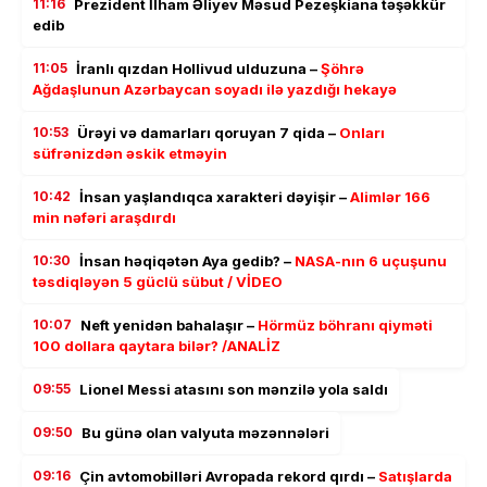
11:16
Prezident İlham Əliyev Məsud Pezeşkiana təşəkkür
edib
11:05
İranlı qızdan Hollivud ulduzuna –
Şöhrə
Ağdaşlunun Azərbaycan soyadı ilə yazdığı hekayə
10:53
Ürəyi və damarları qoruyan 7 qida –
Onları
süfrənizdən əskik etməyin
10:42
İnsan yaşlandıqca xarakteri dəyişir –
Alimlər 166
min nəfəri araşdırdı
10:30
İnsan həqiqətən Aya gedib? –
NASA-nın 6 uçuşunu
təsdiqləyən 5 güclü sübut / VİDEO
10:07
Neft yenidən bahalaşır –
Hörmüz böhranı qiyməti
100 dollara qaytara bilər? /ANALİZ
09:55
Lionel Messi atasını son mənzilə yola saldı
09:50
Bu günə olan valyuta məzənnələri
09:16
Çin avtomobilləri Avropada rekord qırdı –
Satışlarda