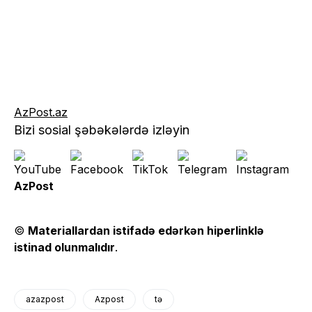
AzPost.az
Bizi sosial şəbəkələrdə izləyin
AzPost
©
Materiallardan istifadə edərkən hiperlinklə
istinad olunmalıdır
.
azazpost
Azpost
tə