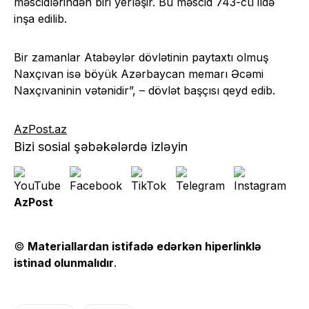
məscidlərindən biri yerləşir. Bu məscid 743-cü ildə
inşa edilib.
Bir zamanlar Atabəylər dövlətinin paytaxtı olmuş
Naxçıvan isə böyük Azərbaycan memarı Əcəmi
Naxçıvaninin vətənidir”, – dövlət başçısı qeyd edib.
AzPost.az
Bizi sosial şəbəkələrdə izləyin
AzPost
©
Materiallardan istifadə edərkən hiperlinklə
istinad olunmalıdır
.