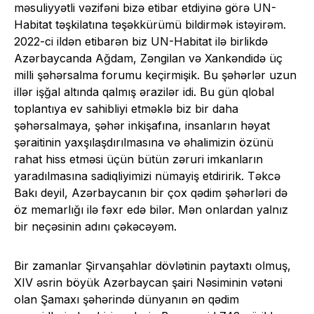
məsuliyyətli vəzifəni bizə etibar etdiyinə görə UN-
Habitat təşkilatına təşəkkürümü bildirmək istəyirəm.
2022-ci ildən etibarən biz UN-Habitat ilə birlikdə
Azərbaycanda Ağdam, Zəngilan və Xankəndidə üç
milli şəhərsalma forumu keçirmişik. Bu şəhərlər uzun
illər işğal altında qalmış ərazilər idi. Bu gün qlobal
toplantıya ev sahibliyi etməklə biz bir daha
şəhərsalmaya, şəhər inkişafına, insanların həyat
şəraitinin yaxşılaşdırılmasına və əhalimizin özünü
rahat hiss etməsi üçün bütün zəruri imkanların
yaradılmasına sadiqliyimizi nümayiş etdiririk. Təkcə
Bakı deyil, Azərbaycanın bir çox qədim şəhərləri də
öz memarlığı ilə fəxr edə bilər. Mən onlardan yalnız
bir neçəsinin adını çəkəcəyəm.
Bir zamanlar Şirvanşahlar dövlətinin paytaxtı olmuş,
XIV əsrin böyük Azərbaycan şairi Nəsiminin vətəni
olan Şamaxı şəhərində dünyanın ən qədim