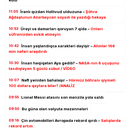
11:05
İranlı qızdan Hollivud ulduzuna –
Şöhrə
Ağdaşlunun Azərbaycan soyadı ilə yazdığı hekayə
10:53
Ürəyi və damarları qoruyan 7 qida –
Onları
süfrənizdən əskik etməyin
10:42
İnsan yaşlandıqca xarakteri dəyişir –
Alimlər 166
min nəfəri araşdırdı
10:30
İnsan həqiqətən Aya gedib? –
NASA-nın 6 uçuşunu
təsdiqləyən 5 güclü sübut / VİDEO
10:07
Neft yenidən bahalaşır –
Hörmüz böhranı qiyməti
100 dollara qaytara bilər? /ANALİZ
09:55
Lionel Messi atasını son mənzilə yola saldı
09:50
Bu günə olan valyuta məzənnələri
09:16
Çin avtomobilləri Avropada rekord qırdı –
Satışlarda
rekord artım