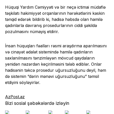
Hüquqi Yardım Cəmiyyəti və bir neçə ictimai müdafiə
təşkilatı hakimiyyət orqanlarının hərəkətlərini kəskin
tənqid edərək bildirib ki, hadisə həbsdə olan hamilə
qadınlarla davranış prosedurlarının ciddi şəkildə
pozulmasını nümayiş etdirir.
İnsan hüquqları fəalları rəsmi araşdırma aparılmasını
və cinayət ədalət sistemində hamilə qadınların
saxlanılmasını tənzimləyən mövcud qaydaların
yenidən nəzərdən keçirilməsini tələb ediblər. Onlar
hadisənin təkcə prosedur uğursuzluğunu deyil, həm
də sistemin “dərin mənəvi uğursuzluğunu” təmsil
etdiyini söyləyirlər.
AzPost.az
Bizi sosial şəbəkələrdə izləyin