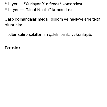
* II yer — “Xudayar Yusifzadə” komandası
* III yer — “Nicat Nəsibli” komandası
Qalib komandalar medal, diplom və hədiyyələrlə təltif
olunublar.
Tədbir xatirə şəkillərinin çəkilməsi ilə yekunlaşıb.
Fotolar