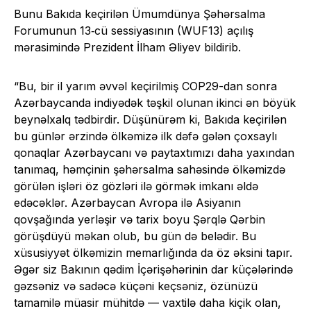
Bunu Bakıda keçirilən Ümumdünya Şəhərsalma
Forumunun 13‑cü sessiyasının (WUF13) açılış
mərasimində Prezident İlham Əliyev bildirib.
“Bu, bir il yarım əvvəl keçirilmiş COP29-dan sonra
Azərbaycanda indiyədək təşkil olunan ikinci ən böyük
beynəlxalq tədbirdir. Düşünürəm ki, Bakıda keçirilən
bu günlər ərzində ölkəmizə ilk dəfə gələn çoxsaylı
qonaqlar Azərbaycanı və paytaxtımızı daha yaxından
tanımaq, həmçinin şəhərsalma sahəsində ölkəmizdə
görülən işləri öz gözləri ilə görmək imkanı əldə
edəcəklər. Azərbaycan Avropa ilə Asiyanın
qovşağında yerləşir və tarix boyu Şərqlə Qərbin
görüşdüyü məkan olub, bu gün də belədir. Bu
xüsusiyyət ölkəmizin memarlığında da öz əksini tapır.
Əgər siz Bakının qədim İçərişəhərinin dar küçələrində
gəzsəniz və sadəcə küçəni keçsəniz, özünüzü
tamamilə müasir mühitdə — vaxtilə daha kiçik olan,