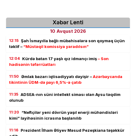
Xəbər Lenti
10 Avqust 2026
12:15
Şah İsmayılla bağlı mübahisələrə son qoymaq üçün
təklif –
“Müstəqil komissiya yaradılsın”
12:04
Kürdə batan 17 yaşlı qız idmançı imiş
– Son
hadisənin təfərrüatları
11:50
Əmlak bazarı iqtisadiyyatı dəyişir –
Azərbaycanda
tikintinin ÜDM-də payı 6,5%-ə çatıb
11:35
ADSEA-nın süni intellekt siması olan Aysu təqdim
olunub
11:20
“Neftçilər yeni dövrün yaşıl enerji mühəndisləri
kimi” layihəsinin icrasına başlanılıb
11:16
Prezident İlham Əliyev Məsud Pezeşkiana təşəkkür
edib