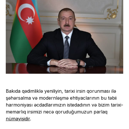
Bakıda qədimliklə yeniliyin, tarixi irsin qorunması ilə
şəhərsalma və modernləşmə ehtiyaclarının bu təbii
harmoniyası əcdadlarımızın istedadının və bizim tarixi-
memarlıq irsimizi necə qoruduğumuzun parlaq
nümayişidir
.