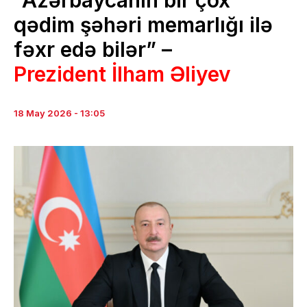
“Azərbaycanın bir çox
qədim şəhəri memarlığı ilə
fəxr edə bilər” –
Prezident İlham ƏIiyev
18 May 2026 - 13:05