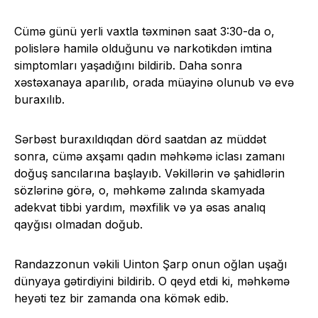
Cümə günü yerli vaxtla təxminən saat 3:30-da o,
polislərə hamilə olduğunu və narkotikdən imtina
simptomları yaşadığını bildirib. Daha sonra
xəstəxanaya aparılıb, orada müayinə olunub və evə
buraxılıb.
Sərbəst buraxıldıqdan dörd saatdan az müddət
sonra, cümə axşamı qadın məhkəmə iclası zamanı
doğuş sancılarına başlayıb. Vəkillərin və şahidlərin
sözlərinə görə, o, məhkəmə zalında skamyada
adekvat tibbi yardım, məxfilik və ya əsas analıq
qayğısı olmadan doğub.
Randazzonun vəkili Uinton Şarp onun oğlan uşağı
dünyaya gətirdiyini bildirib. O qeyd etdi ki, məhkəmə
heyəti tez bir zamanda ona kömək edib.