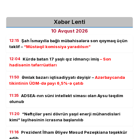
Xəbər Lenti
10 Avqust 2026
12:15
Şah İsmayılla bağlı mübahisələrə son qoymaq üçün
təklif –
“Müstəqil komissiya yaradılsın”
12:04
Kürdə batan 17 yaşlı qız idmançı imiş
– Son
hadisənin təfərrüatları
11:50
Əmlak bazarı iqtisadiyyatı dəyişir –
Azərbaycanda
tikintinin ÜDM-də payı 6,5%-ə çatıb
11:35
ADSEA-nın süni intellekt siması olan Aysu təqdim
olunub
11:20
“Neftçilər yeni dövrün yaşıl enerji mühəndisləri
kimi” layihəsinin icrasına başlanılıb
11:16
Prezident İlham Əliyev Məsud Pezeşkiana təşəkkür
edib