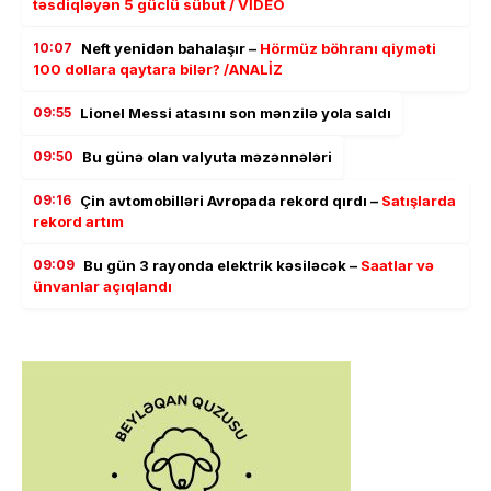
təsdiqləyən 5 güclü sübut / VİDEO
10:07
Neft yenidən bahalaşır –
Hörmüz böhranı qiyməti
100 dollara qaytara bilər? /ANALİZ
09:55
Lionel Messi atasını son mənzilə yola saldı
09:50
Bu günə olan valyuta məzənnələri
09:16
Çin avtomobilləri Avropada rekord qırdı –
Satışlarda
rekord artım
09:09
Bu gün 3 rayonda elektrik kəsiləcək –
Saatlar və
ünvanlar açıqlandı