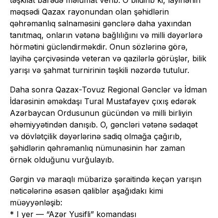
təşkilat barədə məlumat verib. O bildirib ki, layihənin
məqsədi Qazax rayonundan olan şəhidlərin
qəhrəmanlıq salnaməsini gənclərə daha yaxından
tanıtmaq, onların vətənə bağlılığını və milli dəyərlərə
hörmətini gücləndirməkdir. Onun sözlərinə görə,
layihə çərçivəsində veteran və qazilərlə görüşlər, bilik
yarışı və şahmat turnirinin təşkili nəzərdə tutulur.
Daha sonra Qazax-Tovuz Regional Gənclər və İdman
İdarəsinin əməkdaşı Tural Mustafayev çıxış edərək
Azərbaycan Ordusunun gücündən və milli birliyin
əhəmiyyətindən danışıb. O, gəncləri vətənə sədaqət
və dövlətçilik dəyərlərinə sadiq olmağa çağırıb,
şəhidlərin qəhrəmanlıq nümunəsinin hər zaman
örnək olduğunu vurğulayıb.
Gərgin və maraqlı mübarizə şəraitində keçən yarışın
nəticələrinə əsasən qaliblər aşağıdakı kimi
müəyyənləşib:
* I yer — “Azər Yusifli” komandası