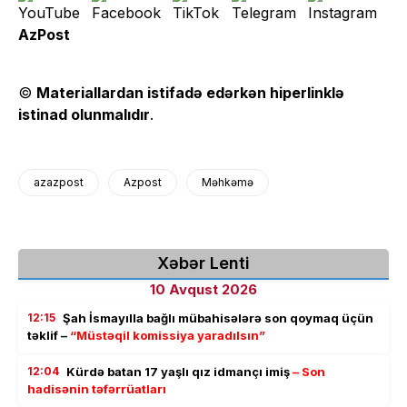
AzPost
©
Materiallardan istifadə edərkən hiperlinklə
istinad olunmalıdır
.
azazpost
Azpost
Məhkəmə
Xəbər Lenti
10 Avqust 2026
12:15
Şah İsmayılla bağlı mübahisələrə son qoymaq üçün
təklif –
“Müstəqil komissiya yaradılsın”
12:04
Kürdə batan 17 yaşlı qız idmançı imiş
– Son
hadisənin təfərrüatları