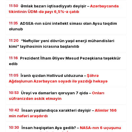
11:50
Əmlak bazarı iqtisadiyyatı dəyişir –
Azərbaycanda
tikintinin ÜDM-də payı 6,5%-ə çatıb
11:35
ADSEA-nın süni intellekt siması olan Aysu təqdim
olunub
11:20
“Neftçilər yeni dövrün yaşıl enerji mühəndisləri
kimi” layihəsinin icrasına başlanılıb
11:16
Prezident İlham Əliyev Məsud Pezeşkiana təşəkkür
edib
11:05
İranlı qızdan Hollivud ulduzuna –
Şöhrə
Ağdaşlunun Azərbaycan soyadı ilə yazdığı hekayə
10:53
Ürəyi və damarları qoruyan 7 qida –
Onları
süfrənizdən əskik etməyin
10:42
İnsan yaşlandıqca xarakteri dəyişir –
Alimlər 166
min nəfəri araşdırdı
10:30
İnsan həqiqətən Aya gedib? –
NASA-nın 6 uçuşunu