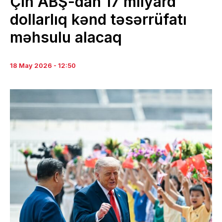
Çin ABŞ-dan 17 milyard
dollarlıq kənd təsərrüfatı
məhsulu alacaq
18 May 2026 - 12:50