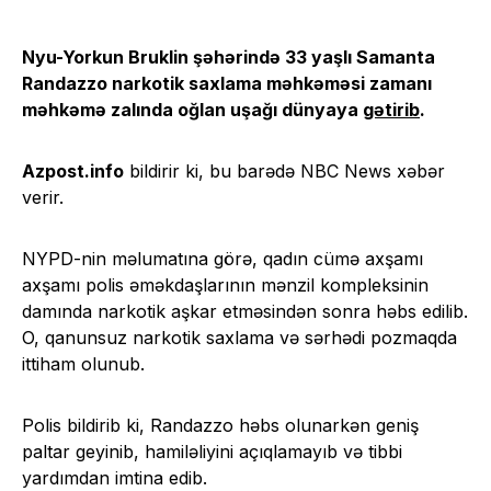
Nyu-Yorkun Bruklin şəhərində 33 yaşlı Samanta
Randazzo narkotik saxlama məhkəməsi zamanı
məhkəmə zalında oğlan uşağı dünyaya
gətirib
.
Azpost.info
bildirir ki, bu barədə NBC News xəbər
verir.
NYPD-nin məlumatına görə, qadın cümə axşamı
axşamı polis əməkdaşlarının mənzil kompleksinin
damında narkotik aşkar etməsindən sonra həbs edilib.
O, qanunsuz narkotik saxlama və sərhədi pozmaqda
ittiham olunub.
Polis bildirib ki, Randazzo həbs olunarkən geniş
paltar geyinib, hamiləliyini açıqlamayıb və tibbi
yardımdan imtina edib.