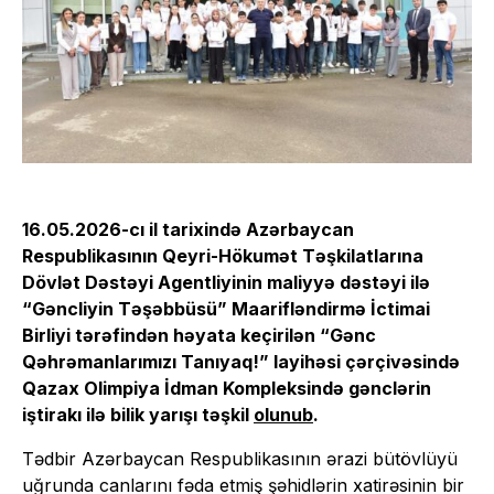
16.05.2026-cı il tarixində Azərbaycan
Respublikasının Qeyri-Hökumət Təşkilatlarına
Dövlət Dəstəyi Agentliyinin maliyyə dəstəyi ilə
“Gəncliyin Təşəbbüsü” Maarifləndirmə İctimai
Birliyi tərəfindən həyata keçirilən “Gənc
Qəhrəmanlarımızı Tanıyaq!” layihəsi çərçivəsində
Qazax Olimpiya İdman Kompleksində gənclərin
iştirakı ilə bilik yarışı təşkil
olunub
.
Tədbir Azərbaycan Respublikasının ərazi bütövlüyü
uğrunda canlarını fəda etmiş şəhidlərin xatirəsinin bir