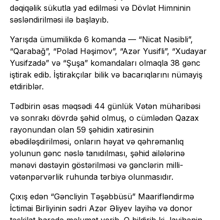
dəqiqəlik sükutla yad edilməsi və Dövlət Himninin
səsləndirilməsi ilə başlayıb.
Yarışda ümumilikdə 6 komanda — “Nicat Nəsibli”,
“Qarabağ”, “Polad Həşimov”, “Azər Yusifli”, “Xudayar
Yusifzadə” və “Şuşa” komandaları olmaqla 38 gənc
iştirak edib. İştirakçılar bilik və bacarıqlarını nümayiş
etdiriblər.
Tədbirin əsas məqsədi 44 günlük Vətən müharibəsi
və sonrakı dövrdə şəhid olmuş, o cümlədən Qazax
rayonundan olan 59 şəhidin xatirəsinin
əbədiləşdirilməsi, onların həyat və qəhrəmanlıq
yolunun gənc nəslə tanıdılması, şəhid ailələrinə
mənəvi dəstəyin göstərilməsi və gənclərin milli-
vətənpərvərlik ruhunda tərbiyə olunmasıdır.
Çıxış edən “Gəncliyin Təşəbbüsü” Maarifləndirmə
İctimai Birliyinin sədri Azər Əliyev layihə və donor