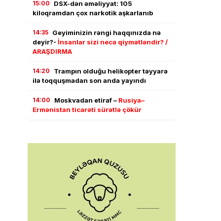
15:00
DSX-dən əməliyyat: 105
kiloqramdan çox narkotik aşkarlanıb
14:35
Geyiminizin rəngi haqqınızda nə
deyir?-
İnsanlar sizi necə qiymətləndir? /
ARAŞDIRMA
14:20
Trampın olduğu helikopter təyyarə
ilə toqquşmadan son anda yayındı
14:00
Moskvadan etiraf –
Rusiya–
Ermənistan ticarəti sürətlə çökür