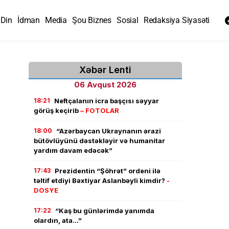
Din
İdman
Media
Şou Biznes
Sosial
Redaksiya Siyasəti
Xəbər Lenti
06 Avqust 2026
18:21
Neftçalanın icra başçısı səyyar
görüş keçirib
– FOTOLAR
18:00
“Azərbaycan Ukraynanın ərazi
bütövlüyünü dəstəkləyir və humanitar
yardım davam edəcək”
17:43
Prezidentin “Şöhrət” ordeni ilə
təltif etdiyi Bəxtiyar Aslanbəyli kimdir?
-
DOSYE
17:22
“Kaş bu günlərimdə yanımda
olardın, ata…”