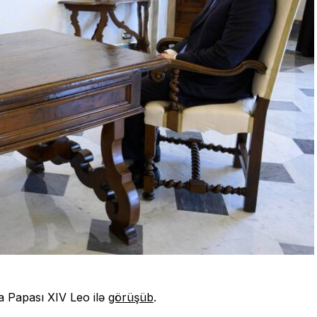
 Papası XIV Leo ilə
görüşüb
.