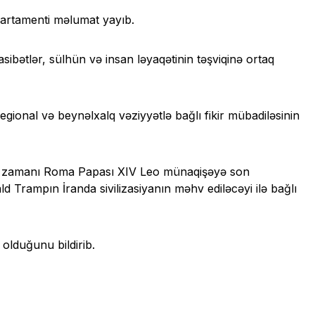
artamenti məlumat yayıb.
ibətlər, sülhün və insan ləyaqətinin təşviqinə ortaq
egional və beynəlxalq vəziyyətlə bağlı fikir mübadiləsinin
əsi zamanı Roma Papası XIV Leo münaqişəyə son
d Trampın İranda sivilizasiyanın məhv ediləcəyi ilə bağlı
olduğunu bildirib.