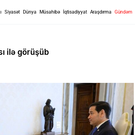
ı
Siyasət
Dünya
Müsahibə
İqtisadiyyat
Araşdırma
Gündəm
ı ilə görüşüb