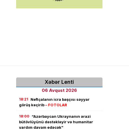
Xəbər Lenti
06 Avqust 2026
18:21
Neftçalanın icra başçısı səyyar
görüş keçirib
– FOTOLAR
18:00
“Azərbaycan Ukraynanın ərazi
bütövlüyünü dəstəkləyir və humanitar
yardım davam edəcək”