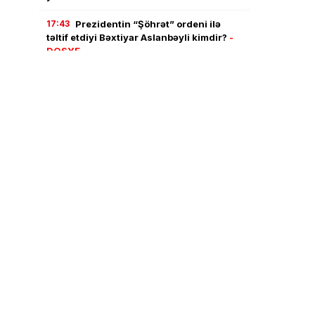
17:43
Prezidentin “Şöhrət” ordeni ilə
təltif etdiyi Bəxtiyar Aslanbəyli kimdir?
-
DOSYE
17:22
“Kaş bu günlərimdə yanımda
olardın, ata…”
17:00
Bu prosedurları keçənlərin təhsil
haqqını dövlət ödəyəcək
- AÇIQLAMA
16:42
AAYDA ilə bağlı QALMAQAL
-
Uşaqlarımız yenə palçıq içində məktəbə
gedəcək?
16:21
AZCON-a “Azərkosmos”la bağlı
yeni səlahiyyətlər verildi
16:03
“Roblox” 70 milyard dollar dəyər
itirdi: Oynamağa yeni oyun yoxdur
15:50
Azərbaycana gələn turistlər ən çox
nəyə pul xərcləyir?