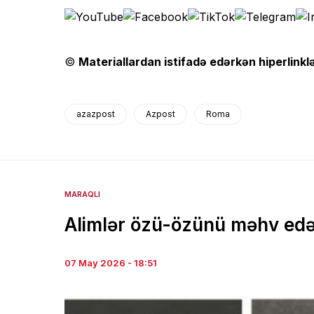
©
Materiallardan istifadə edərkən hiperlinklə
azazpost
Azpost
Roma
MARAQLI
Alimlər özü-özünü məhv edə b
07 May 2026 - 18:51