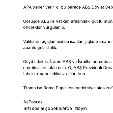
APA
xəbər verir ki, bu barədə ABŞ Dövlət Dep
Görüşdə ABŞ ilə Vatikan arasındakı güclü münas
öhdəliklər vurğulanıb.
Vatikanın açıqlamasında isə danışıqlar zamanı r
aparıldığı bildirilib.
Qeyd edək ki, İranın ABŞ və İsraillə müharib
qoyulmasını tələb edib. O, ABŞ Prezidenti Donal
təhdidini qəbuledilməz adlandırıb.
Tramp isə Roma Papasının xarici siyasətdə zəif 
AzPost.az
Bizi sosial şəbəkələrdə izləyin