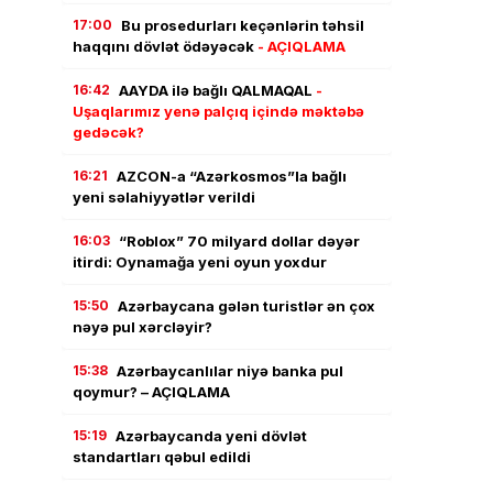
17:00
Bu prosedurları keçənlərin təhsil
haqqını dövlət ödəyəcək
- AÇIQLAMA
16:42
AAYDA ilə bağlı QALMAQAL
-
Uşaqlarımız yenə palçıq içində məktəbə
gedəcək?
16:21
AZCON-a “Azərkosmos”la bağlı
yeni səlahiyyətlər verildi
16:03
“Roblox” 70 milyard dollar dəyər
itirdi: Oynamağa yeni oyun yoxdur
15:50
Azərbaycana gələn turistlər ən çox
nəyə pul xərcləyir?
15:38
Azərbaycanlılar niyə banka pul
qoymur? – AÇIQLAMA
15:19
Azərbaycanda yeni dövlət
standartları qəbul edildi