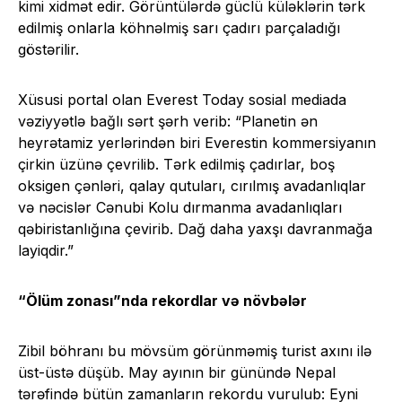
kimi xidmət edir. Görüntülərdə güclü küləklərin tərk
edilmiş onlarla köhnəlmiş sarı çadırı parçaladığı
göstərilir.
Xüsusi portal olan Everest Today sosial mediada
vəziyyətlə bağlı sərt şərh verib: “Planetin ən
heyrətamiz yerlərindən biri Everestin kommersiyanın
çirkin üzünə çevrilib. Tərk edilmiş çadırlar, boş
oksigen çənləri, qalay qutuları, cırılmış avadanlıqlar
və nəcislər Cənubi Kolu dırmanma avadanlıqları
qəbiristanlığına çevirib. Dağ daha yaxşı davranmağa
layiqdir.”
“Ölüm zonası”nda rekordlar və növbələr
Zibil böhranı bu mövsüm görünməmiş turist axını ilə
üst-üstə düşüb. May ayının bir günündə Nepal
tərəfində bütün zamanların rekordu vurulub: Eyni