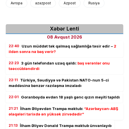
Avropa
azazpost
Azpost
Rusiya
Xəbər Lenti
08 Avqust 2026
22:40
Uzun müddət tək qalmaq sağlamlığa təsir edir –
2
ildən sonra nə baş verir?
22:23
3 gün telefondan uzaq qaldı:
baş verənlər onu
təəccübləndirdi
22:11
Türkiyə, Səudiyyə və Pakistan NATO-nun 5-ci
maddəsinə bənzər razılaşma imzaladı
22:01
Goranboyda evdən 18 yaşlı gənc qızın meyiti tapıldı
21:21
İlham Əliyevdən Trampa məktub:
“Azərbaycan-ABŞ
əlaqələri tarixdə ən yüksək zirvədədir”
21:13
İlham Əliyev Donald Trampa məktub ünvanlayıb