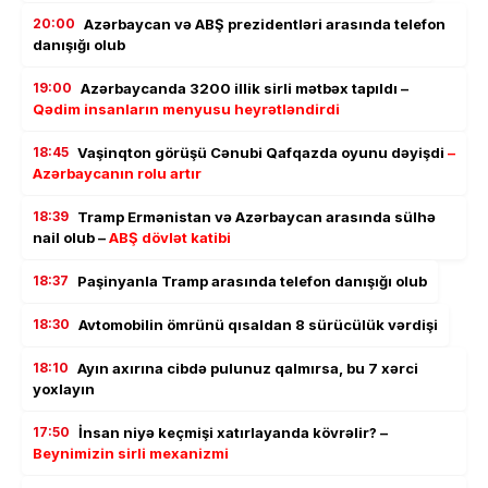
20:00
Azərbaycan və ABŞ prezidentləri arasında telefon
danışığı olub
19:00
Azərbaycanda 3200 illik sirli mətbəx tapıldı –
Qədim insanların menyusu heyrətləndirdi
18:45
Vaşinqton görüşü Cənubi Qafqazda oyunu dəyişdi
–
Azərbaycanın rolu artır
18:39
Tramp Ermənistan və Azərbaycan arasında sülhə
nail olub –
ABŞ dövlət katibi
18:37
Paşinyanla Tramp arasında telefon danışığı olub
18:30
Avtomobilin ömrünü qısaldan 8 sürücülük vərdişi
18:10
Ayın axırına cibdə pulunuz qalmırsa, bu 7 xərci
yoxlayın
17:50
İnsan niyə keçmişi xatırlayanda kövrəlir? –
Beynimizin sirli mexanizmi