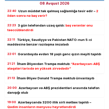
08 Avqust 2026
22:40
Uzun müddət tək qalmaq sağlamlığa təsir edir –
2
ildən sonra nə baş verir?
22:23
3 gün telefondan uzaq qaldı:
baş verənlər onu
təəccübləndirdi
22:11
Türkiyə, Səudiyyə və Pakistan NATO-nun 5-ci
maddəsinə bənzər razılaşma imzaladı
22:01
Goranboyda evdən 18 yaşlı gənc qızın meyiti tapıldı
21:21
İlham Əliyevdən Trampa məktub:
“Azərbaycan-ABŞ
əlaqələri tarixdə ən yüksək zirvədədir”
21:13
İlham Əliyev Donald Trampa məktub ünvanlayıb
20:00
Azərbaycan və ABŞ prezidentləri arasında telefon
danışığı olub
19:00
Azərbaycanda 3200 illik sirli mətbəx tapıldı –
Qədim insanların menyusu heyrətləndirdi