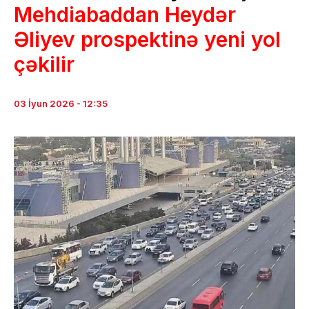
Mehdiabaddan Heydər
Əliyev prospektinə yeni yol
çəkilir
03 İyun 2026 - 12:35