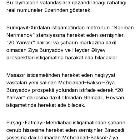
Bu layihələrin vətəndaşlara qazandıracağı rahatlığı
real nümunələr üzərindən göstərək.
Sumqayıt-Xırdalan istiqamətindən metronun “Nəriman
Nərimanov” stansiyasına hərəkət edən sərnişinlər,
“20 Yanvar” dairəsi və şəhərin mərkəzinə daxil
olmadan Ziya Bünyadov və Heydər Əliyev
prospektləri istiqamətinə hərəkət edə biləcəklər.
Masazır istiqamətindən hərəkət edən nəqliyyat
vasitələri yeni salınan Mehdiabad–Baksol–Ziya
Bünyadov prospekti yolundan istifadə edərək “20
Yanvar” dairəsinə daxil olmadan Əhmədli, Hövsan
istiqamətində hərəkət edə biləcək.
Pirşağı-Fatmayı-Mehdiabad istiqamətindən şəhərin
cənub hissəsinə hərəkət edən sərnişinlər Binəqədi
şosesinə daxil olmadan Mehdiabad-Baksol-Ziya