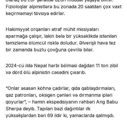
Fizioloqlar alpinistlərə bu zonada 20 saatdan çox vaxt
keçirməməyi tövsiyə edirlər.
Hakimiyyət orqanları ətraf mühit missiyaları
aparmağa çalışır, lakin belə bir yüksəklikdə istənilən
təmizləmə ölümcül risklə doludur. Əlverişli hava tez
bir zamanda buzlu çovğuna çevrilə bilər.
2024-cü ildə Nepal hərbi bölməsi dağdan 11 ton zibil
və dörd ölü alpinistin cəsədini çıxarıb.
“Onlar əsasən köhnə çadırlar, qida qablaşdırmaları,
qaz patronları, oksigen çənləri və dırmanma ipləri
qoyurlar”, – həmin ekspedisiyanın rəhbəri Ang Babu
Sherpa deyib. Tapılan bəzi dağıntılar ilk
yüksəlişlərdən bəri 69 ildir ki, yamaclarda qalmışdı.