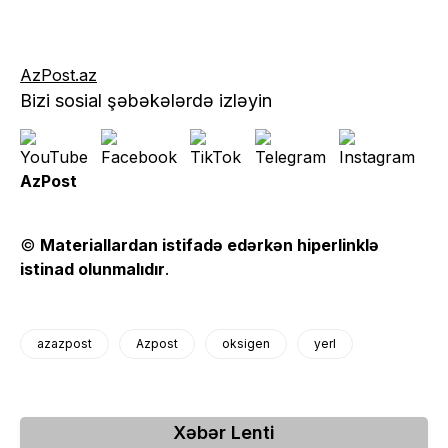
AzPost.az
Bizi sosial şəbəkələrdə izləyin
AzPost
©
Materiallardan istifadə edərkən hiperlinklə
istinad olunmalıdır
.
azazpost
Azpost
oksigen
yerl
Xəbər Lenti