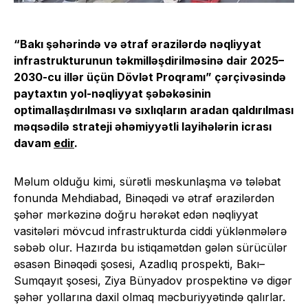
“Bakı şəhərində və ətraf ərazilərdə nəqliyyat
infrastrukturunun təkmilləşdirilməsinə dair 2025–
2030-cu illər üçün Dövlət Proqramı” çərçivəsində
paytaxtın yol-nəqliyyat şəbəkəsinin
optimallaşdırılması və sıxlıqların aradan qaldırılması
məqsədilə strateji əhəmiyyətli layihələrin icrası
davam
edir
.
Məlum olduğu kimi, sürətli məskunlaşma və tələbat
fonunda Mehdiabad, Binəqədi və ətraf ərazilərdən
şəhər mərkəzinə doğru hərəkət edən nəqliyyat
vasitələri mövcud infrastrukturda ciddi yüklənmələrə
səbəb olur. Hazırda bu istiqamətdən gələn sürücülər
əsasən Binəqədi şosesi, Azadlıq prospekti, Bakı–
Sumqayıt şosesi, Ziya Bünyadov prospektinə və digər
şəhər yollarına daxil olmaq məcburiyyətində qalırlar.