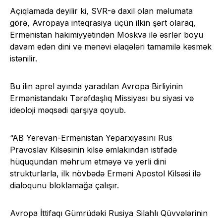
Açıqlamada deyilir ki, SVR-ə daxil olan məlumata
görə, Avropaya inteqrasiya üçün ilkin şərt olaraq,
Ermənistan hakimiyyətindən Moskva ilə əsrlər boyu
davam edən dini və mənəvi əlaqələri tamamilə kəsmək
istənilir.
Bu ilin aprel ayında yaradılan Avropa Birliyinin
Ermənistandakı Tərəfdaşlıq Missiyası bu siyasi və
ideoloji məqsədi qarşıya qoyub.
“AB Yerevan-Ermənistan Yeparxiyasını Rus
Pravoslav Kilsəsinin kilsə əmlakından istifadə
hüququndan məhrum etməyə və yerli dini
strukturlarla, ilk növbədə Erməni Apostol Kilsəsi ilə
dialoqunu bloklamağa çalışır.
Avropa İttifaqı Gümrüdəki Rusiya Silahlı Qüvvələrinin