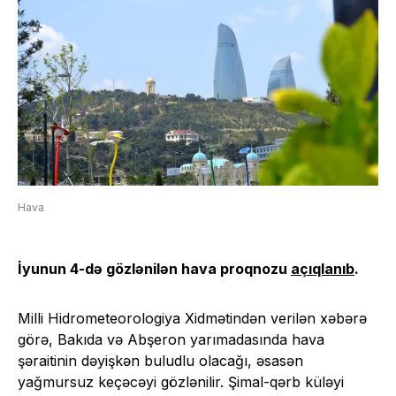
Hava
İyunun 4-də gözlənilən hava proqnozu
açıqlanıb
.
Milli Hidrometeorologiya Xidmətindən verilən xəbərə
görə, Bakıda və Abşeron yarımadasında hava
şəraitinin dəyişkən buludlu olacağı, əsasən
yağmursuz keçəcəyi gözlənilir. Şimal-qərb küləyi