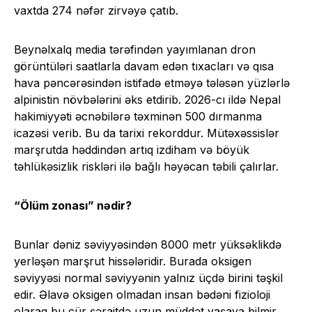
vaxtda 274 nəfər zirvəyə çatıb.
Beynəlxalq media tərəfindən yayımlanan dron
görüntüləri saatlarla davam edən tıxacları və qısa
hava pəncərəsindən istifadə etməyə tələsən yüzlərlə
alpinistin növbələrini əks etdirib. 2026-cı ildə Nepal
hakimiyyəti əcnəbilərə təxminən 500 dırmanma
icazəsi verib. Bu da tarixi rekorddur. Mütəxəssislər
marşrutda həddindən artıq izdiham və böyük
təhlükəsizlik riskləri ilə bağlı həyəcan təbili çalırlar.
“Ölüm zonası” nədir?
Bunlar dəniz səviyyəsindən 8000 metr yüksəklikdə
yerləşən marşrut hissələridir. Burada oksigen
səviyyəsi normal səviyyənin yalnız üçdə birini təşkil
edir. Əlavə oksigen olmadan insan bədəni fizioloji
olaraq bu cür şəraitdə uzun müddət yaşaya bilmir.