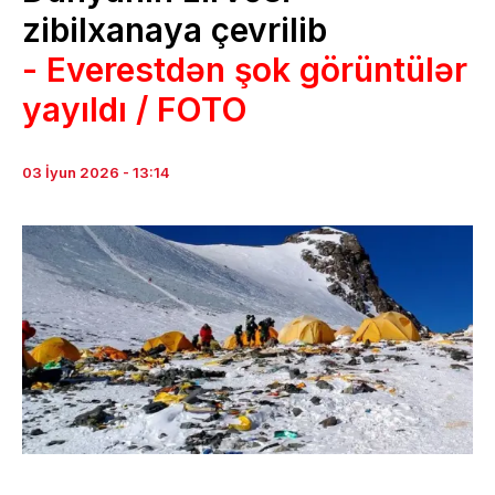
zibilxanaya çevrilib
- Everestdən şok görüntülər
yayıldı / FOTO
03 İyun 2026 - 13:14