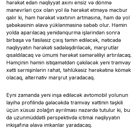
hərəkət edən nəqliyyat axını ensiz və dönmə
manevrləri çox olan yol ilə hərəkət etməyə məcbur
qalır ki, həm hərəkət vaxtının artmasına, həm də yol
şəbəkəsinin əlavə yüklənməsinə səbəb olur. Həmin
yolda aparılacaq yenidənqurma işlərindən sonra
birbaşa və fasiləsiz çıxış təmin ediləcək, nəticədə
nəqliyyatın hərəkəti sadələşdiriləcək, marşrutlar
qısaldılacaq və ümumi hərəkət səmərəliliyi artırılacaq.
Həmçinin həmin istiqamətdən çəkiləcək yeni tramvay
xətti sərnişinlərin rahat, təhlükəsiz hərəkətinə kömək
olacaq, alternativ marşrut yaradacaq.
Eyni zamanda yeni inşa ediləcək avtomobil yolunun
layihə profilində gələcəkdə tramvay xəttinin təşkili
üçün xüsusi zolağın ayrılması nəzərdə tutulur ki, bu
da uzunmüddətli perspektivdə ictimai nəqliyyatın
inkişafına əlavə imkanlar yaradacaq.