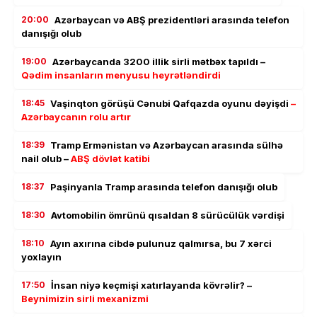
20:00
Azərbaycan və ABŞ prezidentləri arasında telefon
danışığı olub
19:00
Azərbaycanda 3200 illik sirli mətbəx tapıldı –
Qədim insanların menyusu heyrətləndirdi
18:45
Vaşinqton görüşü Cənubi Qafqazda oyunu dəyişdi
–
Azərbaycanın rolu artır
18:39
Tramp Ermənistan və Azərbaycan arasında sülhə
nail olub –
ABŞ dövlət katibi
18:37
Paşinyanla Tramp arasında telefon danışığı olub
18:30
Avtomobilin ömrünü qısaldan 8 sürücülük vərdişi
18:10
Ayın axırına cibdə pulunuz qalmırsa, bu 7 xərci
yoxlayın
17:50
İnsan niyə keçmişi xatırlayanda kövrəlir? –
Beynimizin sirli mexanizmi