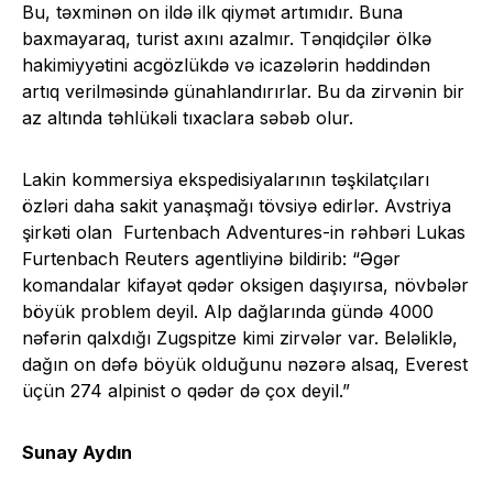
Bu, təxminən on ildə ilk qiymət artımıdır. Buna
baxmayaraq, turist axını azalmır. Tənqidçilər ölkə
hakimiyyətini acgözlükdə və icazələrin həddindən
artıq verilməsində günahlandırırlar. Bu da zirvənin bir
az altında təhlükəli tıxaclara səbəb olur.
Lakin kommersiya ekspedisiyalarının təşkilatçıları
özləri daha sakit yanaşmağı tövsiyə edirlər. Avstriya
şirkəti olan Furtenbach Adventures-in rəhbəri Lukas
Furtenbach Reuters agentliyinə bildirib: “Əgər
komandalar kifayət qədər oksigen daşıyırsa, növbələr
böyük problem deyil. Alp dağlarında gündə 4000
nəfərin qalxdığı Zugspitze kimi zirvələr var. Beləliklə,
dağın on dəfə böyük olduğunu nəzərə alsaq, Everest
üçün 274 alpinist o qədər də çox deyil.”
Sunay Aydın