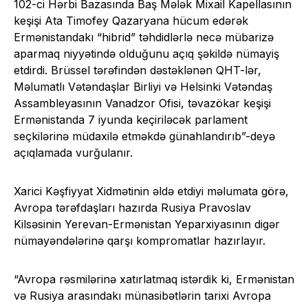
102-ci Hərbi Bazasında Baş Mələk Mixail Kapellasının
keşişi Ata Timofey Qazaryana hücum edərək
Ermənistandakı “hibrid” təhdidlərlə necə mübarizə
aparmaq niyyətində olduğunu açıq şəkildə nümayiş
etdirdi. Brüssel tərəfindən dəstəklənən QHT-lər,
Məlumatlı Vətəndaşlar Birliyi və Helsinki Vətəndaş
Assambleyasının Vanadzor Ofisi, təvazökar keşişi
Ermənistanda 7 iyunda keçiriləcək parlament
seçkilərinə müdaxilə etməkdə günahlandırıb”-deyə
açıqlamada vurğulanır.
Xarici Kəşfiyyat Xidmətinin əldə etdiyi məlumata görə,
Avropa tərəfdaşları hazırda Rusiya Pravoslav
Kilsəsinin Yerevan-Ermənistan Yeparxiyasının digər
nümayəndələrinə qarşı kompromatlar hazırlayır.
“Avropa rəsmilərinə xatırlatmaq istərdik ki, Ermənistan
və Rusiya arasındakı münasibətlərin tarixi Avropa