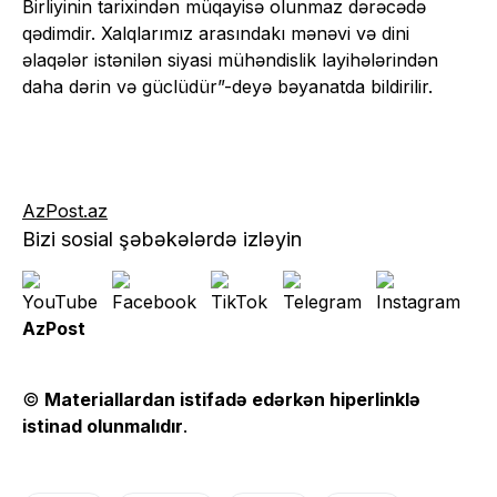
Birliyinin tarixindən müqayisə olunmaz dərəcədə
qədimdir. Xalqlarımız arasındakı mənəvi və dini
əlaqələr istənilən siyasi mühəndislik layihələrindən
daha dərin və güclüdür”-deyə bəyanatda bildirilir.
AzPost.az
Bizi sosial şəbəkələrdə izləyin
AzPost
©
Materiallardan istifadə edərkən hiperlinklə
istinad olunmalıdır
.