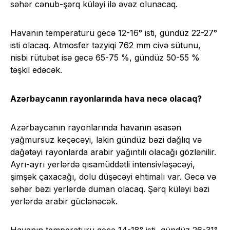
səhər cənub-şərq küləyi ilə əvəz olunacaq.
Havanın temperaturu gecə 12-16° isti, gündüz 22-27°
isti olacaq. Atmosfer təzyiqi 762 mm civə sütunu,
nisbi rütubət isə gecə 65-75 %, gündüz 50-55 %
təşkil edəcək.
Azərbaycanın rayonlarında hava necə olacaq?
Azərbaycanın rayonlarında havanın əsasən
yağmursuz keçəcəyi, lakin gündüz bəzi dağlıq və
dağətəyi rayonlarda arabir yağıntılı olacağı gözlənilir.
Ayrı-ayrı yerlərdə qısamüddətli intensivləşəcəyi,
şimşək çaxacağı, dolu düşəcəyi ehtimalı var. Gecə və
səhər bəzi yerlərdə duman olacaq. Şərq küləyi bəzi
yerlərdə arabir güclənəcək.