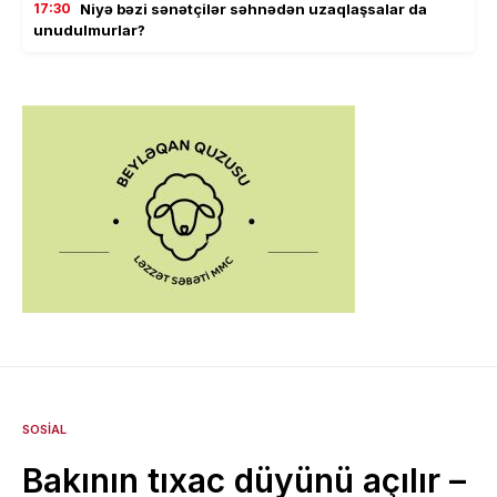
17:30
Niyə bəzi sənətçilər səhnədən uzaqlaşsalar da
unudulmurlar?
SOSIAL
Bakının tıxac düyünü açılır –