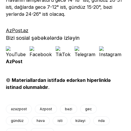
Havanın temperaturu gecə 14-18° isti, gündüz 26-31°
isti, dağlarda gecə 7-12° isti, gündüz 15-20°, bəzi
yerlərdə 24-26° isti olacaq.
AzPost.az
Bizi sosial şəbəkələrdə izləyin
AzPost
©
Materiallardan istifadə edərkən hiperlinklə
istinad olunmalıdır
.
azazpost
Azpost
bəzi
gec
gündüz
hava
isti
küləyi
nda