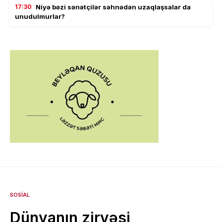
17:30
Niyə bəzi sənətçilər səhnədən uzaqlaşsalar da
unudulmurlar?
SOSIAL
Dünyanın zirvəsi