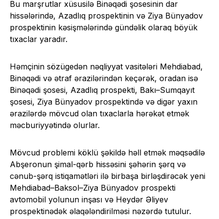
Bu marşrutlar xüsusilə Binəqədi şosesinin dar
hissələrində, Azadlıq prospektinin və Ziya Bünyadov
prospektinin kəsişmələrində gündəlik olaraq böyük
tıxaclar yaradır.
Həmçinin sözügedən nəqliyyat vasitələri Mehdiabad,
Binəqədi və ətraf ərazilərindən keçərək, oradan isə
Binəqədi şosesi, Azadlıq prospekti, Bakı–Sumqayıt
şosesi, Ziya Bünyadov prospektində və digər yaxın
ərazilərdə mövcud olan tıxaclarla hərəkət etmək
məcburiyyətində olurlar.
Mövcud problemi köklü şəkildə həll etmək məqsədilə
Abşeronun şimal-qərb hissəsini şəhərin şərq və
cənub-şərq istiqamətləri ilə birbaşa birləşdirəcək yeni
Mehdiabad–Baksol–Ziya Bünyadov prospekti
avtomobil yolunun inşası və Heydər Əliyev
prospektinədək əlaqələndirilməsi nəzərdə tutulur.