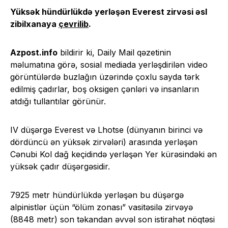
Yüksək hündürlükdə yerləşən Everest zirvəsi əsl
zibilxanaya
çevrilib
.
Azpost.info
bildirir ki, Daily Mail qəzetinin
məlumatına görə, sosial mediada yerləşdirilən video
görüntülərdə buzlağın üzərində çoxlu sayda tərk
edilmiş çadırlar, boş oksigen çənləri və insanların
atdığı tullantılar görünür.
IV düşərgə Everest və Lhotse (dünyanın birinci və
dördüncü ən yüksək zirvələri) arasında yerləşən
Cənubi Kol dağ keçidində yerləşən Yer kürəsindəki ən
yüksək çadır düşərgəsidir.
7925 metr hündürlükdə yerləşən bu düşərgə
alpinistlər üçün “ölüm zonası” vasitəsilə zirvəyə
(8848 metr) son təkandan əvvəl son istirahət nöqtəsi