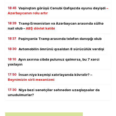
18:45
Vaşinqton görüşü Cənubi Qafqazda oyunu dəyişdi
–
Azərbaycanın rolu artır
18:39
Tramp Ermənistan və Azərbaycan arasında sülhə
nail olub –
ABŞ dövlət katibi
18:37
Paşinyanla Tramp arasında telefon danışığı olub
18:30
Avtomobilin ömrünü qısaldan 8 sürücülük vərdişi
18:10
Ayın axırına cibdə pulunuz qalmırsa, bu 7 xərci
yoxlayın
17:50
İnsan niyə keçmişi xatırlayanda kövrəlir? –
Beynimizin sirli mexanizmi
17:30
Niyə bəzi sənətçilər səhnədən uzaqlaşsalar da
unudulmurlar?