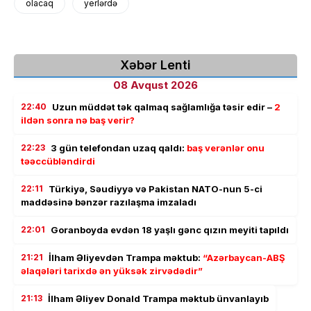
olacaq
yerlərdə
Xəbər Lenti
08 Avqust 2026
22:40
Uzun müddət tək qalmaq sağlamlığa təsir edir –
2
ildən sonra nə baş verir?
22:23
3 gün telefondan uzaq qaldı:
baş verənlər onu
təəccübləndirdi
22:11
Türkiyə, Səudiyyə və Pakistan NATO-nun 5-ci
maddəsinə bənzər razılaşma imzaladı
22:01
Goranboyda evdən 18 yaşlı gənc qızın meyiti tapıldı
21:21
İlham Əliyevdən Trampa məktub:
“Azərbaycan-ABŞ
əlaqələri tarixdə ən yüksək zirvədədir”
21:13
İlham Əliyev Donald Trampa məktub ünvanlayıb