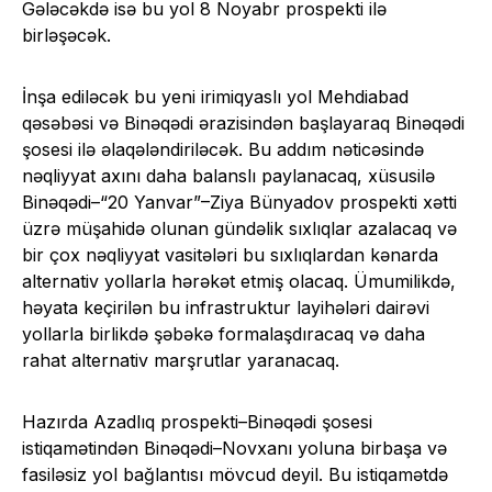
Gələcəkdə isə bu yol 8 Noyabr prospekti ilə
birləşəcək.
İnşa ediləcək bu yeni irimiqyaslı yol Mehdiabad
qəsəbəsi və Binəqədi ərazisindən başlayaraq Binəqədi
şosesi ilə əlaqələndiriləcək. Bu addım nəticəsində
nəqliyyat axını daha balanslı paylanacaq, xüsusilə
Binəqədi–“20 Yanvar”–Ziya Bünyadov prospekti xətti
üzrə müşahidə olunan gündəlik sıxlıqlar azalacaq və
bir çox nəqliyyat vasitələri bu sıxlıqlardan kənarda
alternativ yollarla hərəkət etmiş olacaq. Ümumilikdə,
həyata keçirilən bu infrastruktur layihələri dairəvi
yollarla birlikdə şəbəkə formalaşdıracaq və daha
rahat alternativ marşrutlar yaranacaq.
Hazırda Azadlıq prospekti–Binəqədi şosesi
istiqamətindən Binəqədi–Novxanı yoluna birbaşa və
fasiləsiz yol bağlantısı mövcud deyil. Bu istiqamətdə