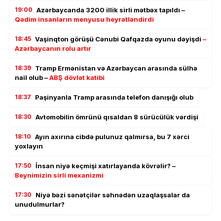
19:00
Azərbaycanda 3200 illik sirli mətbəx tapıldı –
Qədim insanların menyusu heyrətləndirdi
18:45
Vaşinqton görüşü Cənubi Qafqazda oyunu dəyişdi
–
Azərbaycanın rolu artır
18:39
Tramp Ermənistan və Azərbaycan arasında sülhə
nail olub –
ABŞ dövlət katibi
18:37
Paşinyanla Tramp arasında telefon danışığı olub
18:30
Avtomobilin ömrünü qısaldan 8 sürücülük vərdişi
18:10
Ayın axırına cibdə pulunuz qalmırsa, bu 7 xərci
yoxlayın
17:50
İnsan niyə keçmişi xatırlayanda kövrəlir? –
Beynimizin sirli mexanizmi
17:30
Niyə bəzi sənətçilər səhnədən uzaqlaşsalar da
unudulmurlar?