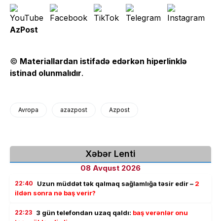
AzPost
©
Materiallardan istifadə edərkən hiperlinklə
istinad olunmalıdır
.
Avropa
azazpost
Azpost
Xəbər Lenti
08 Avqust 2026
22:40
Uzun müddət tək qalmaq sağlamlığa təsir edir –
2
ildən sonra nə baş verir?
22:23
3 gün telefondan uzaq qaldı:
baş verənlər onu