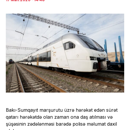
Bakı-Sumqayıt marşurutu üzrə hərəkət edən sürət
qatarı hərəkətdə olan zaman ona daş atılması və
şüşəsinin zədələnməsi barədə polisə məlumat daxil