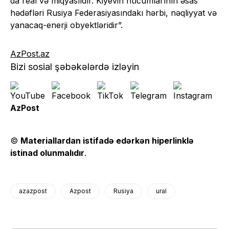
da real və miqyaslıdır. Kiyevin hücumlarının əsas
hədəfləri Rusiya Federasiyasındakı hərbi, nəqliyyat və
yanacaq-enerji obyektləridir”.
AzPost.az
Bizi sosial şəbəkələrdə izləyin
AzPost
©
Materiallardan istifadə edərkən hiperlinklə
istinad olunmalıdır
.
azazpost
Azpost
Rusiya
ural