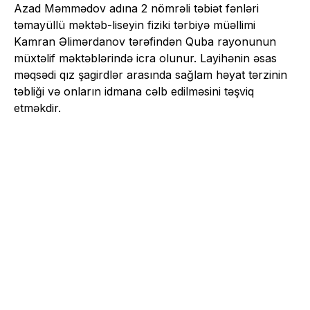
Azad Məmmədov adına 2 nömrəli təbiət fənləri
təmayüllü məktəb-liseyin fiziki tərbiyə müəllimi
Kamran Əlimərdanov tərəfindən Quba rayonunun
müxtəlif məktəblərində icra olunur. Layihənin əsas
məqsədi qız şagirdlər arasında sağlam həyat tərzinin
təbliği və onların idmana cəlb edilməsini təşviq
etməkdir.