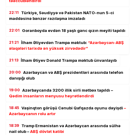
təəccübləndirdi
22:11
Türkiyə, Səudiyyə və Pakistan NATO-nun 5-ci
maddəsinə bənzər razılaşma imzaladı
22:01
Goranboyda evdən 18 yaşlı gənc qızın meyiti tapıldı
21:21
İlham Əliyevdən Trampa məktub:
“Azərbaycan-ABŞ
əlaqələri tarixdə ən yüksək zirvədədir”
21:13
İlham Əliyev Donald Trampa məktub ünvanlayıb
20:00
Azərbaycan və ABŞ prezidentləri arasında telefon
danışığı olub
19:00
Azərbaycanda 3200 illik sirli mətbəx tapıldı –
Qədim insanların menyusu heyrətləndirdi
18:45
Vaşinqton görüşü Cənubi Qafqazda oyunu dəyişdi
–
Azərbaycanın rolu artır
18:39
Tramp Ermənistan və Azərbaycan arasında sülhə
nail olub –
ABŞ dövlət katibi