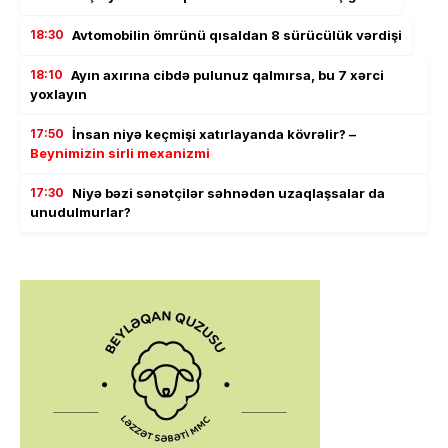
18:30
Avtomobilin ömrünü qısaldan 8 sürücülük vərdişi
18:10
Ayın axırına cibdə pulunuz qalmırsa, bu 7 xərci
yoxlayın
17:50
İnsan niyə keçmişi xatırlayanda kövrəlir? –
Beynimizin sirli mexanizmi
17:30
Niyə bəzi sənətçilər səhnədən uzaqlaşsalar da
unudulmurlar?