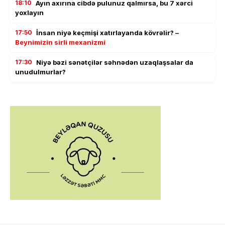
18:10
Ayın axırına cibdə pulunuz qalmırsa, bu 7 xərci
yoxlayın
17:50
İnsan niyə keçmişi xatırlayanda kövrəlir? –
Beynimizin sirli mexanizmi
17:30
Niyə bəzi sənətçilər səhnədən uzaqlaşsalar da
unudulmurlar?