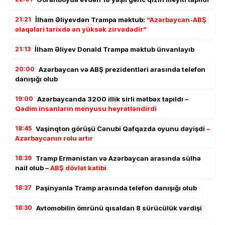
21:21
İlham Əliyevdən Trampa məktub:
“Azərbaycan-ABŞ
əlaqələri tarixdə ən yüksək zirvədədir”
21:13
İlham Əliyev Donald Trampa məktub ünvanlayıb
20:00
Azərbaycan və ABŞ prezidentləri arasında telefon
danışığı olub
19:00
Azərbaycanda 3200 illik sirli mətbəx tapıldı –
Qədim insanların menyusu heyrətləndirdi
18:45
Vaşinqton görüşü Cənubi Qafqazda oyunu dəyişdi
–
Azərbaycanın rolu artır
18:39
Tramp Ermənistan və Azərbaycan arasında sülhə
nail olub –
ABŞ dövlət katibi
18:37
Paşinyanla Tramp arasında telefon danışığı olub
18:30
Avtomobilin ömrünü qısaldan 8 sürücülük vərdişi