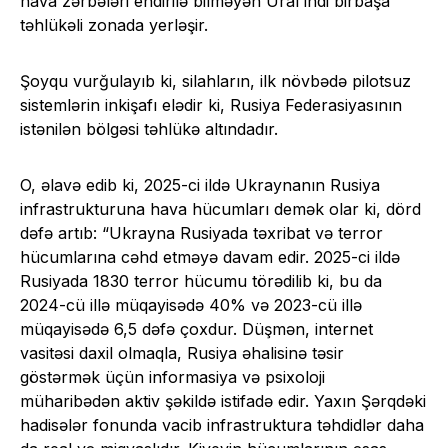
hava zərbələri endirilə bilməyən Ural indi birbaşa
təhlükəli zonada yerləşir.
Şoyqu vurğulayıb ki, silahların, ilk növbədə pilotsuz
sistemlərin inkişafı elədir ki, Rusiya Federasiyasının
istənilən bölgəsi təhlükə altındadır.
O, əlavə edib ki, 2025-ci ildə Ukraynanın Rusiya
infrastrukturuna hava hücumları demək olar ki, dörd
dəfə artıb: “Ukrayna Rusiyada təxribat və terror
hücumlarına cəhd etməyə davam edir. 2025-ci ildə
Rusiyada 1830 terror hücumu törədilib ki, bu da
2024-cü illə müqayisədə 40% və 2023-cü illə
müqayisədə 6,5 dəfə çoxdur. Düşmən, internet
vasitəsi daxil olmaqla, Rusiya əhalisinə təsir
göstərmək üçün informasiya və psixoloji
müharibədən aktiv şəkildə istifadə edir. Yaxın Şərqdəki
hadisələr fonunda vacib infrastruktura təhdidlər daha