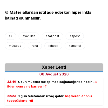
©
Materiallardan istifadə edərkən hiperlinklə
istinad olunmalıdır
.
ali
ayətullah
azazpost
Azpost
müctəba
rana
rəhbəri
xamenei
Xəbər Lenti
08 Avqust 2026
22:40
Uzun müddət tək qalmaq sağlamlığa təsir edir –
2
ildən sonra nə baş verir?
22:23
3 gün telefondan uzaq qaldı:
baş verənlər onu
təəccübləndirdi