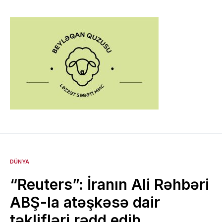
DÜNYA
“Reuters”: İranın Ali Rəhbəri
ABŞ-la atəşkəsə dair
təklifləri rədd edib