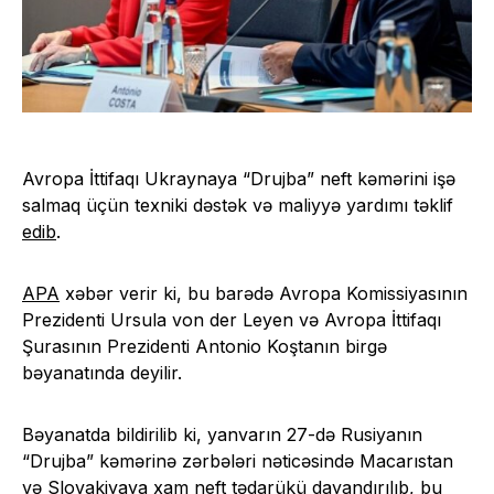
Avropa İttifaqı Ukraynaya “Drujba” neft kəmərini işə
salmaq üçün texniki dəstək və maliyyə yardımı təklif
edib
.
APA
xəbər verir ki, bu barədə Avropa Komissiyasının
Prezidenti Ursula von der Leyen və Avropa İttifaqı
Şurasının Prezidenti Antonio Koştanın birgə
bəyanatında deyilir.
Bəyanatda bildirilib ki, yanvarın 27-də Rusiyanın
“Drujba” kəmərinə zərbələri nəticəsində Macarıstan
və Slovakiyaya xam neft tədarükü dayandırılıb, bu