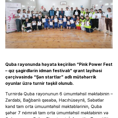
Quba rayonunda həyata keçirilən “Pink Power Fest
– qız şagirdlərin idman festivalı” qrant layihəsi
çərçivəsində “Şən startlar” adlı mütəhərrik
oyunlar üzrə turnir təşkil olunub.
Turnirdə Quba rayonunun 6 ümumtəhsil məktəbinin –
Zərdabi, Bağbanlı qəsəbə, Hacıhüseynli, Səbətlər
kənd tam orta ümuumtəhsil məktəblərinin, Quba
şəhər 7 nömrəli tam orta ümumtəhsil məktəbinin və