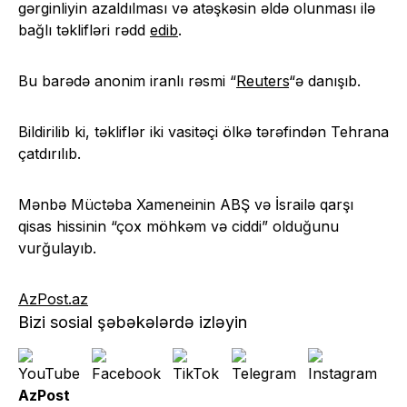
gərginliyin azaldılması və atəşkəsin əldə olunması ilə
bağlı təklifləri rədd
edib
.
Bu barədə anonim iranlı rəsmi “
Reuters
“ə danışıb.
Bildirilib ki, təkliflər iki vasitəçi ölkə tərəfindən Tehrana
çatdırılıb.
Mənbə Müctəba Xameneinin ABŞ və İsrailə qarşı
qisas hissinin “çox möhkəm və ciddi” olduğunu
vurğulayıb.
AzPost.az
Bizi sosial şəbəkələrdə izləyin
AzPost