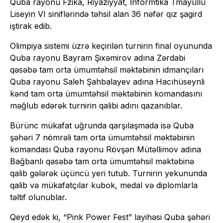
Quba rayonu Fzika, Riyaziyyat, İnformtika Tmayüllü
Liseyin VI siniflərində təhsil alan 36 nəfər qız şagird
iştirak edib.
Olimpiya sistemi üzrə keçirilən turnirin final oyununda
Quba rayonu Bayram Şixəmirov adına Zərdabi
qəsəbə tam orta ümumtəhsil məktəbinin idmançıları
Quba rayonu Saleh Şahbalayev adına Hacıhüseynli
kənd tam orta ümumtəhsil məktəbinin komandasını
məğlub edərək turnirin qalibi adını qazanıblar.
Bürünc mükafat uğrunda qarşılaşmada isə Quba
şəhəri 7 nömrəli tam orta ümumtəhsil məktəbinin
komandası Quba rayonu Rövşən Mütəllimov adına
Bağbanlı qəsəbə tam orta ümumtəhsil məktəbinə
qalib gələrək üçüncü yeri tutub. Turnirin yekununda
qalib və mükafatçılar kubok, medal və diplomlarla
təltif olunublar.
Qeyd edək ki, “Pink Power Fest” layihəsi Quba şəhəri