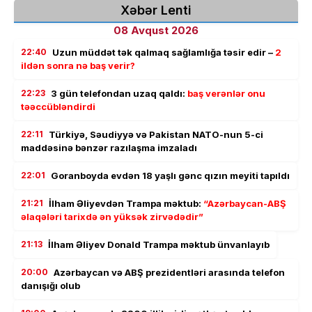
Xəbər Lenti
08 Avqust 2026
22:40
Uzun müddət tək qalmaq sağlamlığa təsir edir –
2
ildən sonra nə baş verir?
22:23
3 gün telefondan uzaq qaldı:
baş verənlər onu
təəccübləndirdi
22:11
Türkiyə, Səudiyyə və Pakistan NATO-nun 5-ci
maddəsinə bənzər razılaşma imzaladı
22:01
Goranboyda evdən 18 yaşlı gənc qızın meyiti tapıldı
21:21
İlham Əliyevdən Trampa məktub:
“Azərbaycan-ABŞ
əlaqələri tarixdə ən yüksək zirvədədir”
21:13
İlham Əliyev Donald Trampa məktub ünvanlayıb
20:00
Azərbaycan və ABŞ prezidentləri arasında telefon
danışığı olub