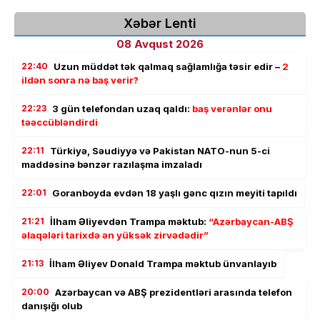
Xəbər Lenti
08 Avqust 2026
22:40
Uzun müddət tək qalmaq sağlamlığa təsir edir –
2
ildən sonra nə baş verir?
22:23
3 gün telefondan uzaq qaldı:
baş verənlər onu
təəccübləndirdi
22:11
Türkiyə, Səudiyyə və Pakistan NATO-nun 5-ci
maddəsinə bənzər razılaşma imzaladı
22:01
Goranboyda evdən 18 yaşlı gənc qızın meyiti tapıldı
21:21
İlham Əliyevdən Trampa məktub:
“Azərbaycan-ABŞ
əlaqələri tarixdə ən yüksək zirvədədir”
21:13
İlham Əliyev Donald Trampa məktub ünvanlayıb
20:00
Azərbaycan və ABŞ prezidentləri arasında telefon
danışığı olub