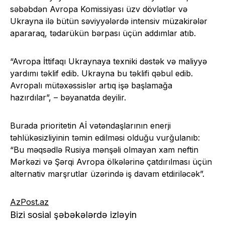
səbəbdən Avropa Komissiyası üzv dövlətlər və
Ukrayna ilə bütün səviyyələrdə intensiv müzakirələr
apararaq, tədarükün bərpası üçün addımlar atıb.
“Avropa İttifaqı Ukraynaya texniki dəstək və maliyyə
yardımı təklif edib. Ukrayna bu təklifi qəbul edib.
Avropalı mütəxəssislər artıq işə başlamağa
hazırdılar”, – bəyanatda deyilir.
Burada prioritetin Aİ vətəndaşlarının enerji
təhlükəsizliyinin təmin edilməsi olduğu vurğulanıb:
“Bu məqsədlə Rusiya mənşəli olmayan xam neftin
Mərkəzi və Şərqi Avropa ölkələrinə çatdırılması üçün
alternativ marşrutlar üzərində iş davam etdiriləcək”.
AzPost.az
Bizi sosial şəbəkələrdə izləyin