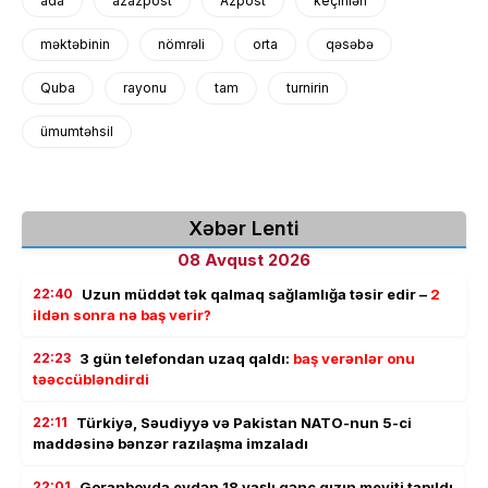
ada
azazpost
Azpost
keçirilən
məktəbinin
nömrəli
orta
qəsəbə
Quba
rayonu
tam
turnirin
ümumtəhsil
Xəbər Lenti
08 Avqust 2026
22:40
Uzun müddət tək qalmaq sağlamlığa təsir edir –
2
ildən sonra nə baş verir?
22:23
3 gün telefondan uzaq qaldı:
baş verənlər onu
təəccübləndirdi
22:11
Türkiyə, Səudiyyə və Pakistan NATO-nun 5-ci
maddəsinə bənzər razılaşma imzaladı
22:01
Goranboyda evdən 18 yaşlı gənc qızın meyiti tapıldı