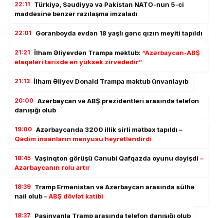
22:11
Türkiyə, Səudiyyə və Pakistan NATO-nun 5-ci
maddəsinə bənzər razılaşma imzaladı
22:01
Goranboyda evdən 18 yaşlı gənc qızın meyiti tapıldı
21:21
İlham Əliyevdən Trampa məktub:
“Azərbaycan-ABŞ
əlaqələri tarixdə ən yüksək zirvədədir”
21:13
İlham Əliyev Donald Trampa məktub ünvanlayıb
20:00
Azərbaycan və ABŞ prezidentləri arasında telefon
danışığı olub
19:00
Azərbaycanda 3200 illik sirli mətbəx tapıldı –
Qədim insanların menyusu heyrətləndirdi
18:45
Vaşinqton görüşü Cənubi Qafqazda oyunu dəyişdi
–
Azərbaycanın rolu artır
18:39
Tramp Ermənistan və Azərbaycan arasında sülhə
nail olub –
ABŞ dövlət katibi
18:37
Paşinyanla Tramp arasında telefon danışığı olub