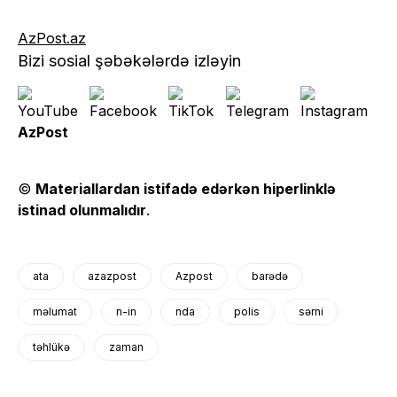
AzPost.az
Bizi sosial şəbəkələrdə izləyin
AzPost
©
Materiallardan istifadə edərkən hiperlinklə
istinad olunmalıdır
.
ata
azazpost
Azpost
barədə
məlumat
n-in
nda
polis
sərni
təhlükə
zaman