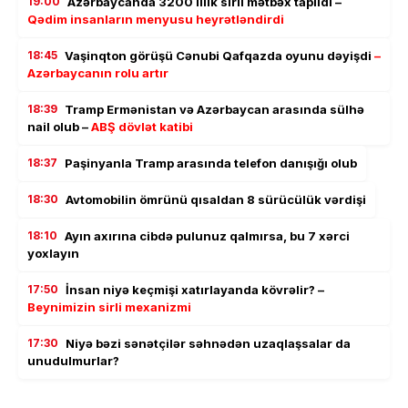
19:00
Azərbaycanda 3200 illik sirli mətbəx tapıldı –
Qədim insanların menyusu heyrətləndirdi
18:45
Vaşinqton görüşü Cənubi Qafqazda oyunu dəyişdi
–
Azərbaycanın rolu artır
18:39
Tramp Ermənistan və Azərbaycan arasında sülhə
nail olub –
ABŞ dövlət katibi
18:37
Paşinyanla Tramp arasında telefon danışığı olub
18:30
Avtomobilin ömrünü qısaldan 8 sürücülük vərdişi
18:10
Ayın axırına cibdə pulunuz qalmırsa, bu 7 xərci
yoxlayın
17:50
İnsan niyə keçmişi xatırlayanda kövrəlir? –
Beynimizin sirli mexanizmi
17:30
Niyə bəzi sənətçilər səhnədən uzaqlaşsalar da
unudulmurlar?