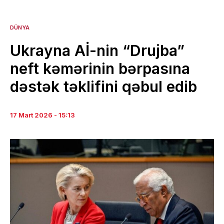
DÜNYA
Ukrayna Aİ-nin “Drujba”
neft kəmərinin bərpasına
dəstək təklifini qəbul edib
17 Mart 2026 - 15:13