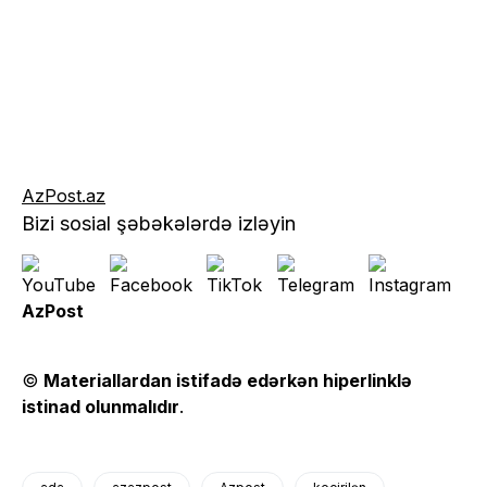
AzPost.az
Bizi sosial şəbəkələrdə izləyin
AzPost
©
Materiallardan istifadə edərkən hiperlinklə
istinad olunmalıdır
.