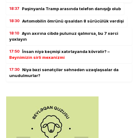
18:37
Paşinyanla Tramp arasında telefon danışığı olub
18:30
Avtomobilin ömrünü qısaldan 8 sürücülük vərdişi
18:10
Ayın axırına cibdə pulunuz qalmırsa, bu 7 xərci
yoxlayın
17:50
İnsan niyə keçmişi xatırlayanda kövrəlir? –
Beynimizin sirli mexanizmi
17:30
Niyə bəzi sənətçilər səhnədən uzaqlaşsalar da
unudulmurlar?