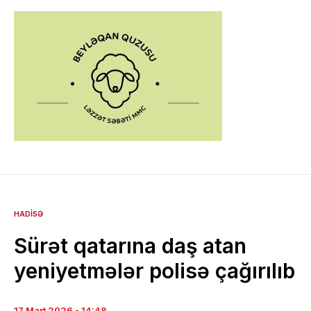
HADISƏ
Sürət qatarına daş atan
yeniyetmələr polisə çağırılıb
17 Mart 2026 - 14:48