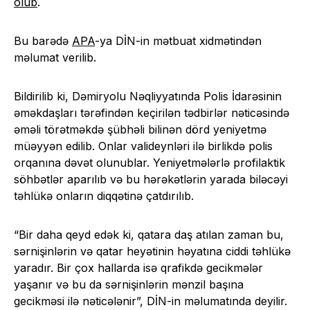
olub
.
Bu barədə
APA
-ya DİN-in mətbuat xidmətindən
məlumat verilib.
Bildirilib ki, Dəmiryolu Nəqliyyatında Polis İdarəsinin
əməkdaşları tərəfindən keçirilən tədbirlər nəticəsində
əməli törətməkdə şübhəli bilinən dörd yeniyetmə
müəyyən edilib. Onlar valideynləri ilə birlikdə polis
orqanına dəvət olunublar. Yeniyetmələrlə profilaktik
söhbətlər aparılıb və bu hərəkətlərin yarada biləcəyi
təhlükə onların diqqətinə çatdırılıb.
“Bir daha qeyd edək ki, qatara daş atılan zaman bu,
sərnişinlərin və qatar heyətinin həyatına ciddi təhlükə
yaradır. Bir çox hallarda isə qrafikdə gecikmələr
yaşanır və bu da sərnişinlərin mənzil başına
gecikməsi ilə nəticələnir”, DİN-in məlumatında deyilir.