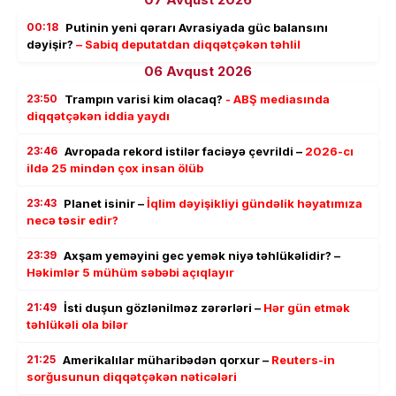
00:18
Putinin yeni qərarı Avrasiyada güc balansını
dəyişir?
– Sabiq deputatdan diqqətçəkən təhlil
06 Avqust 2026
23:50
Trampın varisi kim olacaq?
- ABŞ mediasında
diqqətçəkən iddia yaydı
23:46
Avropada rekord istilər faciəyə çevrildi –
2026-cı
ildə 25 mindən çox insan ölüb
23:43
Planet isinir –
İqlim dəyişikliyi gündəlik həyatımıza
necə təsir edir?
23:39
Axşam yeməyini gec yemək niyə təhlükəlidir? –
Həkimlər 5 mühüm səbəbi açıqlayır
21:49
İsti duşun gözlənilməz zərərləri –
Hər gün etmək
təhlükəli ola bilər
21:25
Amerikalılar müharibədən qorxur –
Reuters-in
sorğusunun diqqətçəkən nəticələri