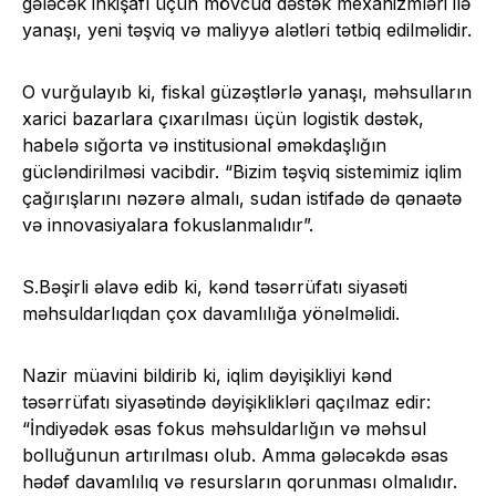
gələcək inkişafı üçün mövcud dəstək mexanizmləri ilə
yanaşı, yeni təşviq və maliyyə alətləri tətbiq edilməlidir.
O vurğulayıb ki, fiskal güzəştlərlə yanaşı, məhsulların
xarici bazarlara çıxarılması üçün logistik dəstək,
habelə sığorta və institusional əməkdaşlığın
gücləndirilməsi vacibdir. “Bizim təşviq sistemimiz iqlim
çağırışlarını nəzərə almalı, sudan istifadə də qənaətə
və innovasiyalara fokuslanmalıdır”.
S.Bəşirli əlavə edib ki, kənd təsərrüfatı siyasəti
məhsuldarlıqdan çox davamlılığa yönəlməlidi.
Nazir müavini bildirib ki, iqlim dəyişikliyi kənd
təsərrüfatı siyasətində dəyişiklikləri qaçılmaz edir:
“İndiyədək əsas fokus məhsuldarlığın və məhsul
bolluğunun artırılması olub. Amma gələcəkdə əsas
hədəf davamlılıq və resursların qorunması olmalıdır.