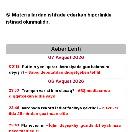
©
Materiallardan istifadə edərkən hiperlinklə
istinad olunmalıdır
.
Xəbər Lenti
07 Avqust 2026
00:18
Putinin yeni qərarı Avrasiyada güc balansını
dəyişir?
– Sabiq deputatdan diqqətçəkən təhlil
06 Avqust 2026
23:50
Trampın varisi kim olacaq?
- ABŞ mediasında
diqqətçəkən iddia yaydı
23:46
Avropada rekord istilər faciəyə çevrildi –
2026-cı
ildə 25 mindən çox insan ölüb
23:43
Planet isinir –
İqlim dəyişikliyi gündəlik həyatımıza
necə təsir edir?