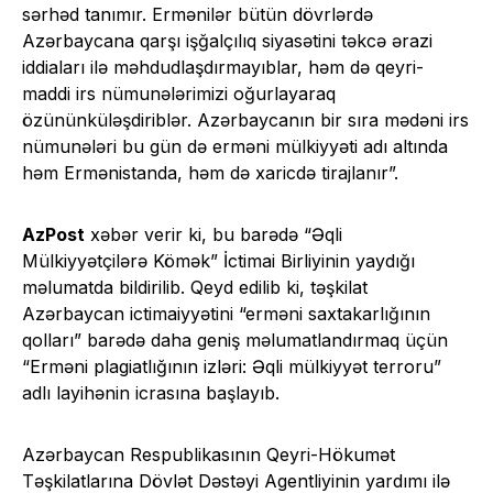
sərhəd tanımır. Ermənilər bütün dövrlərdə
Azərbaycana qarşı işğalçılıq siyasətini təkcə ərazi
iddiaları ilə məhdudlaşdırmayıblar, həm də qeyri-
maddi irs nümunələrimizi oğurlayaraq
özününküləşdiriblər. Azərbaycanın bir sıra mədəni irs
nümunələri bu gün də erməni mülkiyyəti adı altında
həm Ermənistanda, həm də xaricdə tirajlanır”.
AzPost
xəbər verir ki, bu barədə “Əqli
Mülkiyyətçilərə Kömək” İctimai Birliyinin yaydığı
məlumatda bildirilib. Qeyd edilib ki, təşkilat
Azərbaycan ictimaiyyətini “erməni saxtakarlığının
qolları” barədə daha geniş məlumatlandırmaq üçün
“Erməni plagiatlığının izləri: Əqli mülkiyyət terroru”
adlı layihənin icrasına başlayıb.
Azərbaycan Respublikasının Qeyri-Hökumət
Təşkilatlarına Dövlət Dəstəyi Agentliyinin yardımı ilə