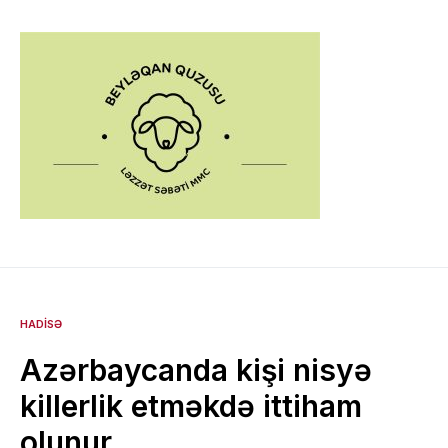
HADISƏ
Azərbaycanda kişi nisyə
killerlik etməkdə ittiham
olunur