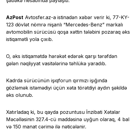
şəbəkə hesabında paylaşıb.
AzPost
Avtosfer.az-a istinadən xəbər verir ki, 77-KY-
123 dövlət nömrə nişanlı “Mercedes-Benz” markalı
avtomobilin sürücüsü qoşa xəttin tələbini pozaraq əks
istiqamətli yola çıxıb.
O, əks istiqamətdə hərəkət edərək qarşı tərəfdən
gələn nəqliyyat vasitələrinə təhlükə yaradıb.
Kadrda sürücünün işıqforun qırmızı işığında
gözləmək istəmədiyi üçün xəta törətdiyi aydın şəkildə
əks olunub.
Xatırladaq ki, bu qayda pozuntusu İnzibati Xətalar
Məcəlləsinin 327.4-cü maddəsinə uyğun olaraq, 4 bal
və 150 manat cərimə ilə nəticələnir.