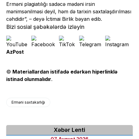
Erməni plagiatılığı sadəcə mədəni irsin
mənimsənilməsi deyil, həm də tarixin saxtalaşdırılması
cəhdidir”, – deyə İctimai Birlik bəyan edib.
Bizi sosial şəbəkələrdə izləyin
AzPost
©
Materiallardan istifadə edərkən hiperlinklə
istinad olunmalıdır
.
Erməni saxtakarlığı
Xəbər Lenti
07 Avqust 2026