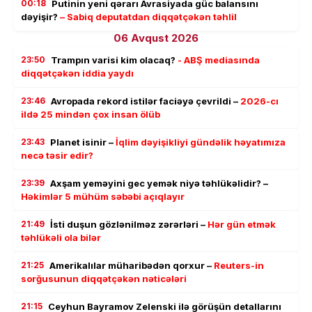
00:18
Putinin yeni qərarı Avrasiyada güc balansını
dəyişir?
– Sabiq deputatdan diqqətçəkən təhlil
06 Avqust 2026
23:50
Trampın varisi kim olacaq?
- ABŞ mediasında
diqqətçəkən iddia yaydı
23:46
Avropada rekord istilər faciəyə çevrildi –
2026-cı
ildə 25 mindən çox insan ölüb
23:43
Planet isinir –
İqlim dəyişikliyi gündəlik həyatımıza
necə təsir edir?
23:39
Axşam yeməyini gec yemək niyə təhlükəlidir? –
Həkimlər 5 mühüm səbəbi açıqlayır
21:49
İsti duşun gözlənilməz zərərləri –
Hər gün etmək
təhlükəli ola bilər
21:25
Amerikalılar müharibədən qorxur –
Reuters-in
sorğusunun diqqətçəkən nəticələri
21:15
Ceyhun Bayramov Zelenski ilə görüşün detallarını