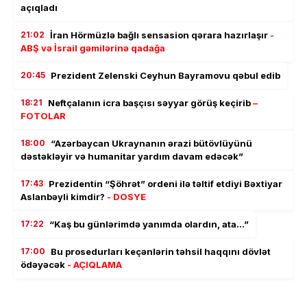
açıqladı
21:02
İran Hörmüzlə bağlı sensasion qərara hazırlaşır
-
ABŞ və İsrail gəmilərinə qadağa
20:45
Prezident Zelenski Ceyhun Bayramovu qəbul edib
18:21
Neftçalanın icra başçısı səyyar görüş keçirib
–
FOTOLAR
18:00
“Azərbaycan Ukraynanın ərazi bütövlüyünü
dəstəkləyir və humanitar yardım davam edəcək”
17:43
Prezidentin “Şöhrət” ordeni ilə təltif etdiyi Bəxtiyar
Aslanbəyli kimdir?
- DOSYE
17:22
“Kaş bu günlərimdə yanımda olardın, ata…”
17:00
Bu prosedurları keçənlərin təhsil haqqını dövlət
ödəyəcək
- AÇIQLAMA