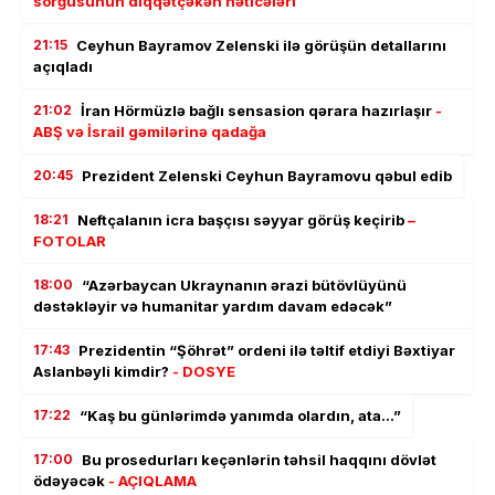
sorğusunun diqqətçəkən nəticələri
21:15
Ceyhun Bayramov Zelenski ilə görüşün detallarını
açıqladı
21:02
İran Hörmüzlə bağlı sensasion qərara hazırlaşır
-
ABŞ və İsrail gəmilərinə qadağa
20:45
Prezident Zelenski Ceyhun Bayramovu qəbul edib
18:21
Neftçalanın icra başçısı səyyar görüş keçirib
–
FOTOLAR
18:00
“Azərbaycan Ukraynanın ərazi bütövlüyünü
dəstəkləyir və humanitar yardım davam edəcək”
17:43
Prezidentin “Şöhrət” ordeni ilə təltif etdiyi Bəxtiyar
Aslanbəyli kimdir?
- DOSYE
17:22
“Kaş bu günlərimdə yanımda olardın, ata…”
17:00
Bu prosedurları keçənlərin təhsil haqqını dövlət
ödəyəcək
- AÇIQLAMA