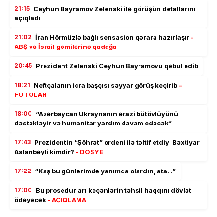
21:15
Ceyhun Bayramov Zelenski ilə görüşün detallarını
açıqladı
21:02
İran Hörmüzlə bağlı sensasion qərara hazırlaşır
-
ABŞ və İsrail gəmilərinə qadağa
20:45
Prezident Zelenski Ceyhun Bayramovu qəbul edib
18:21
Neftçalanın icra başçısı səyyar görüş keçirib
–
FOTOLAR
18:00
“Azərbaycan Ukraynanın ərazi bütövlüyünü
dəstəkləyir və humanitar yardım davam edəcək”
17:43
Prezidentin “Şöhrət” ordeni ilə təltif etdiyi Bəxtiyar
Aslanbəyli kimdir?
- DOSYE
17:22
“Kaş bu günlərimdə yanımda olardın, ata…”
17:00
Bu prosedurları keçənlərin təhsil haqqını dövlət
ödəyəcək
- AÇIQLAMA