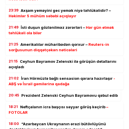
23:39
Axşam yeməyini gec yemək niyə təhlükəlidir? –
Həkimlər 5 mühüm səbəbi açıqlayır
21:49
İsti duşun gözlənilməz zərərləri –
Hər gün etmək
təhlükəli ola bilər
21:25
Amerikalılar müharibədən qorxur –
Reuters-in
sorğusunun diqqətçəkən nəticələri
21:15
Ceyhun Bayramov Zelenski ilə görüşün detallarını
açıqladı
21:02
İran Hörmüzlə bağlı sensasion qərara hazırlaşır
-
ABŞ və İsrail gəmilərinə qadağa
20:45
Prezident Zelenski Ceyhun Bayramovu qəbul edib
18:21
Neftçalanın icra başçısı səyyar görüş keçirib
–
FOTOLAR
18:00
“Azərbaycan Ukraynanın ərazi bütövlüyünü