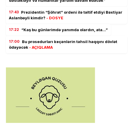
dəstəkləyir və humanitar yardım davam edəcək”
17:43
Prezidentin “Şöhrət” ordeni ilə təltif etdiyi Bəxtiyar
Aslanbəyli kimdir?
- DOSYE
17:22
“Kaş bu günlərimdə yanımda olardın, ata…”
17:00
Bu prosedurları keçənlərin təhsil haqqını dövlət
ödəyəcək
- AÇIQLAMA