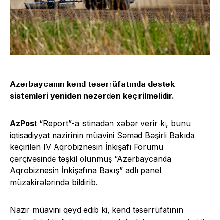
Azərbaycanın kənd təsərrüfatında dəstək
sistemləri yenidən nəzərdən keçirilməlidir.
AzPos
t
“Report”
-a istinadən xəbər verir ki, bunu
iqtisadiyyat nazirinin müavini Səməd Bəşirli Bakıda
keçirilən IV Aqrobiznesin İnkişafı Forumu
çərçivəsində təşkil olunmuş “Azərbaycanda
Aqrobiznesin İnkişafına Baxış” adlı panel
müzakirələrində bildirib.
Nazir müavini qeyd edib ki, kənd təsərrüfatının