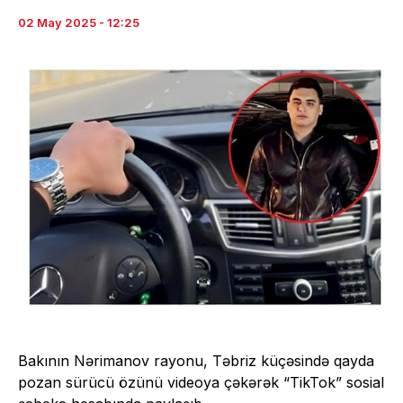
02 May 2025 - 12:25
Bakının Nərimanov rayonu, Təbriz küçəsində qayda
pozan sürücü özünü videoya çəkərək “TikTok” sosial