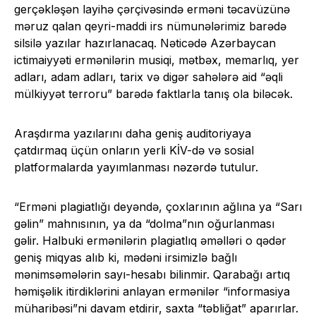
gerçəkləşən layihə çərçivəsində erməni təcavüzünə
məruz qalan qeyri-maddi irs nümunələrimiz barədə
silsilə yazılar hazırlanacaq. Nəticədə Azərbaycan
ictimaiyyəti ermənilərin musiqi, mətbəx, memarlıq, yer
adları, adam adları, tarix və digər sahələrə aid “əqli
mülkiyyət terroru” barədə faktlarla tanış ola biləcək.
Araşdırma yazılarını daha geniş auditoriyaya
çatdırmaq üçün onların yerli KİV-də və sosial
platformalarda yayımlanması nəzərdə tutulur.
“Erməni plagiatlığı deyəndə, çoxlarının ağlına ya “Sarı
gəlin” mahnısının, ya da “dolma”nın oğurlanması
gəlir. Halbuki ermənilərin plagiatlıq əməlləri o qədər
geniş miqyas alıb ki, mədəni irsimizlə bağlı
mənimsəmələrin sayı-hesabı bilinmir. Qarabağı artıq
həmişəlik itirdiklərini anlayan ermənilər “informasiya
müharibəsi”ni davam etdirir, saxta “təbliğat” aparırlar.