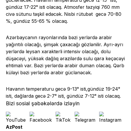
gündüz 17-22° isti olacaq. Atmosfer təzyiqi 760 mm
civə sütunu təşkil edəcək. Nisbi rütubət gecə 70-80
%, gündüz 55-65 % olacaq.
Azərbaycanın rayonlarında bəzi yerlərdə arabir
yağıntılı olacağı, şimşək çaxacağı gözlənilir. Ayrı-ayrı
yerlərdə leysan xarakterli intensiv olacağı, dolu
düşəcəyi, yüksək dağlıq ərazilərdə sulu qara keçəcəyi
ehtimalı var. Bəzi yerlərdə arabir duman olacaq. Qərb
küləyi bəzi yerlərdə arabir güclənəcək.
Havanın temperaturu gecə 9-13° isti,gündüz 19-24°
isti, dağlarda gecə 2-7° isti, gündüz 7-12° isti olacaq.
Bizi sosial şəbəkələrdə izləyin
AzPost