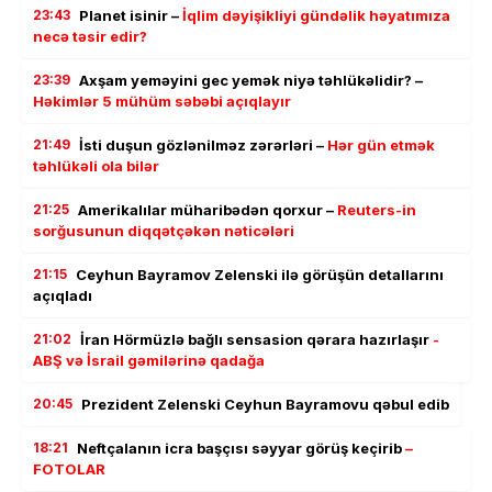
23:43
Planet isinir –
İqlim dəyişikliyi gündəlik həyatımıza
necə təsir edir?
23:39
Axşam yeməyini gec yemək niyə təhlükəlidir? –
Həkimlər 5 mühüm səbəbi açıqlayır
21:49
İsti duşun gözlənilməz zərərləri –
Hər gün etmək
təhlükəli ola bilər
21:25
Amerikalılar müharibədən qorxur –
Reuters-in
sorğusunun diqqətçəkən nəticələri
21:15
Ceyhun Bayramov Zelenski ilə görüşün detallarını
açıqladı
21:02
İran Hörmüzlə bağlı sensasion qərara hazırlaşır
-
ABŞ və İsrail gəmilərinə qadağa
20:45
Prezident Zelenski Ceyhun Bayramovu qəbul edib
18:21
Neftçalanın icra başçısı səyyar görüş keçirib
–
FOTOLAR