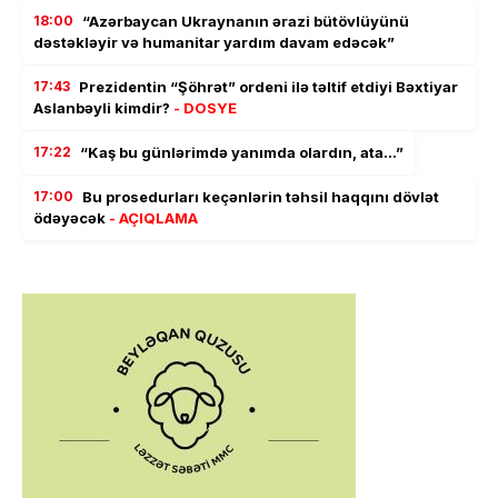
18:00
“Azərbaycan Ukraynanın ərazi bütövlüyünü
dəstəkləyir və humanitar yardım davam edəcək”
17:43
Prezidentin “Şöhrət” ordeni ilə təltif etdiyi Bəxtiyar
Aslanbəyli kimdir?
- DOSYE
17:22
“Kaş bu günlərimdə yanımda olardın, ata…”
17:00
Bu prosedurları keçənlərin təhsil haqqını dövlət
ödəyəcək
- AÇIQLAMA