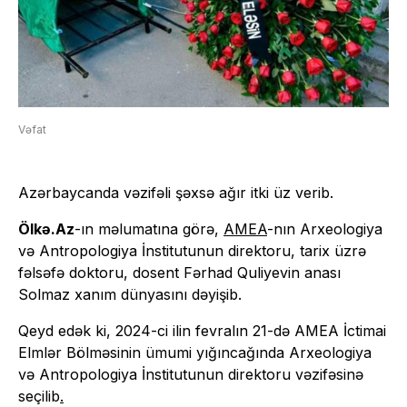
Vəfat
Azərbaycanda vəzifəli şəxsə ağır itki üz verib.
Ölkə.Az
-ın məlumatına görə,
AMEA
-nın Arxeologiya
və Antropologiya İnstitutunun direktoru, tarix üzrə
fəlsəfə doktoru, dosent Fərhad Quliyevin anası
Solmaz xanım dünyasını dəyişib.
Qeyd edək ki, 2024-ci ilin fevralın 21-də AMEA İctimai
Elmlər Bölməsinin ümumi yığıncağında Arxeologiya
və Antropologiya İnstitutunun direktoru vəzifəsinə
seçilib
.