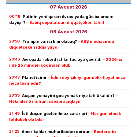
07 Avqust 2026
00:18
Putinin yeni qərarı Avrasiyada güc balansını
dəyişir?
– Sabiq deputatdan diqqətçəkən təhlil
06 Avqust 2026
23:50
Trampın varisi kim olacaq?
- ABŞ mediasında
diqqətçəkən iddia yaydı
23:46
Avropada rekord istilər faciəyə çevrildi –
2026-cı
ildə 25 mindən çox insan ölüb
23:43
Planet isinir –
İqlim dəyişikliyi gündəlik həyatımıza
necə təsir edir?
23:39
Axşam yeməyini gec yemək niyə təhlükəlidir? –
Həkimlər 5 mühüm səbəbi açıqlayır
21:49
İsti duşun gözlənilməz zərərləri –
Hər gün etmək
təhlükəli ola bilər
21:25
Amerikalılar müharibədən qorxur –
Reuters-in