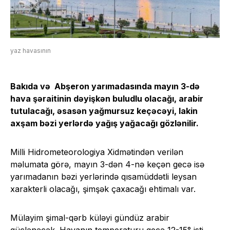
yaz havasının
Bakıda və Abşeron yarımadasında mayın 3-də
hava şəraitinin dəyişkən buludlu olacağı, arabir
tutulacağı, əsasən yağmursuz keçəcəyi, lakin
axşam bəzi yerlərdə yağış yağacağı gözlənilir.
Milli Hidrometeorologiya Xidmətindən verilən
məlumata görə, mayın 3-dən 4-nə keçən gecə isə
yarımadanın bəzi yerlərində qısamüddətli leysan
xarakterli olacağı, şimşək çaxacağı ehtimalı var.
Mülayim şimal-qərb küləyi gündüz arabir
güclənəcək. Havanın temperaturu gecə 12-15° isti,