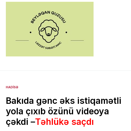
HADISƏ
Bakıda gənc əks istiqamətli
yola çıxıb özünü videoya
çəkdi –
Təhlükə saçdı