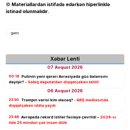
©
Materiallardan istifadə edərkən hiperlinklə
istinad olunmalıdır
.
gənc
Xəbər Lenti
07 Avqust 2026
00:18
Putinin yeni qərarı Avrasiyada güc balansını
dəyişir?
– Sabiq deputatdan diqqətçəkən təhlil
06 Avqust 2026
23:50
Trampın varisi kim olacaq?
- ABŞ mediasında
diqqətçəkən iddia yaydı
23:46
Avropada rekord istilər faciəyə çevrildi –
2026-cı
ildə 25 mindən çox insan ölüb