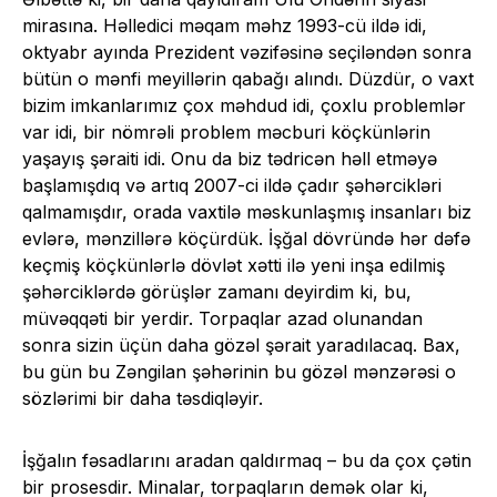
mirasına. Həlledici məqam məhz 1993-cü ildə idi,
oktyabr ayında Prezident vəzifəsinə seçiləndən sonra
bütün o mənfi meyillərin qabağı alındı. Düzdür, o vaxt
bizim imkanlarımız çox məhdud idi, çoxlu problemlər
var idi, bir nömrəli problem məcburi köçkünlərin
yaşayış şəraiti idi. Onu da biz tədricən həll etməyə
başlamışdıq və artıq 2007-ci ildə çadır şəhərcikləri
qalmamışdır, orada vaxtilə məskunlaşmış insanları biz
evlərə, mənzillərə köçürdük. İşğal dövründə hər dəfə
keçmiş köçkünlərlə dövlət xətti ilə yeni inşa edilmiş
şəhərciklərdə görüşlər zamanı deyirdim ki, bu,
müvəqqəti bir yerdir. Torpaqlar azad olunandan
sonra sizin üçün daha gözəl şərait yaradılacaq. Bax,
bu gün bu Zəngilan şəhərinin bu gözəl mənzərəsi o
sözlərimi bir daha təsdiqləyir.
İşğalın fəsadlarını aradan qaldırmaq – bu da çox çətin
bir prosesdir. Minalar, torpaqların demək olar ki,