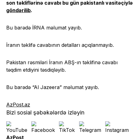
son təkliflərinə cavabı bu gün pakistanlı vasitəçiylə
göndərilib
.
Bu barədə İRNA məlumat yayıb.
İranın təklifə cavabının detalları açıqlanmayıb.
Pakistan rəsmiləri İranın ABŞ-ın təklifinə cavabı
təqdim etdiyini təsdiqləyib.
Bu barədə “Al Jazeera” məlumat yayıb.
AzPost.az
Bizi sosial şəbəkələrdə izləyin
AzPost