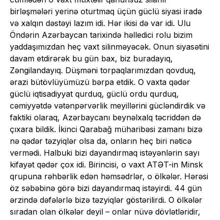
birləşmələri yerinə oturtmaq üçün güclü siyasi iradə
və xalqın dəstəyi lazım idi. Hər ikisi də var idi. Ulu
Öndərin Azərbaycan tarixində həlledici rolu bizim
yaddaşımızdan heç vaxt silinməyəcək. Onun siyasətini
davam etdirərək bu gün bax, biz buradayıq,
Zəngilandayıq. Düşməni torpaqlarımızdan qovduq,
ərazi bütövlüyümüzü bərpa etdik. O vaxta qədər
güclü iqtisadiyyat qurduq, güclü ordu qurduq,
cəmiyyətdə vətənpərvərlik meyillərini gücləndirdik və
faktiki olaraq, Azərbaycanı beynəlxalq təcriddən də
çıxara bildik. İkinci Qarabağ müharibəsi zamanı bizə
nə qədər təzyiqlər olsa da, onların heç biri nəticə
vermədi. Halbuki bizi dayandırmaq istəyənlərin sayı
kifayət qədər çox idi. Birincisi, o vaxt ATƏT-in Minsk
qrupuna rəhbərlik edən həmsədrlər, o ölkələr. Hərəsi
öz səbəbinə görə bizi dayandırmaq istəyirdi. 44 gün
ərzində dəfələrlə bizə təzyiqlər göstərilirdi. O ölkələr
sıradan olan ölkələr deyil – onlar nüvə dövlətləridir,