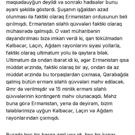
məqsədəuyğun deyildi və sonrakı hadisələr bunu
əyani şəkildə göstərdi. Şuşanın işğaldan azad
olunması ilə faktiki olaraq Ermənistan ordusunun beli
qırılmışdı. Ermənistan silahlı qüvvələri faktiki olaraq
mühasirədə qalmışdı. O vaxt müharibənin
dayandırılması bizə imkan verdi ki, qan tökülmədən
Kəlbəcər, Laçın, Ağdam rayonlarını siyasi yollarla,
faktiki olaraq ultimatum yolu ilə qaytara bilək.
Ultimatum da ondan ibarət idi ki, əgər Ermənistan qısa
müddət ərzində, faktiki olaraq bir ay, ondan da az
müddət ərzində bu torpaqlardan çıxmasa, Qarabağda
qalmış bütün erməni silahlı qüvvələri məhv ediləcək.
Əmr də verilmişdir və 15 minlik erməni silahlı
qüvvələrinin kontingenti məhv olunacaqdı. Məhz
buna görə Ermənistan, yenə də deyirəm, bizim
tələblərimizə uyğun Kəlbəcər, Laçın və Ağdam
rayonlarından çıxmışdı.
Burada heç bir başqa amil yox idi, heç bir kənar