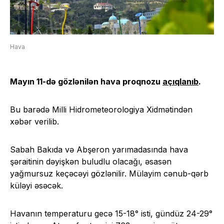
Hava
Mayın 11-də gözlənilən hava proqnozu
açıqlanıb
.
Bu barədə Milli Hidrometeorologiya Xidmətindən
xəbər verilib.
Sabah Bakıda və Abşeron yarımadasında hava
şəraitinin dəyişkən buludlu olacağı, əsasən
yağmursuz keçəcəyi gözlənilir. Mülayim cənub-qərb
küləyi əsəcək.
Havanın temperaturu gecə 15-18° isti, gündüz 24-29°