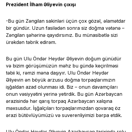
Prezident İlham Əliyevin çıxışı
-Bu gün Zəngilan sakinləri üçün çox gözəl, əlamətdar
bir gündür. Uzun fasilədən sonra siz doğma vətənə –
Zəngilan şəhərinə qayıdırsınız. Bu münasibətlə sizi
ürəkdən təbrik edirəm.
Bu gün Ulu Öndər Heydər Əliyevin doğum günüdür
və bizim görüşümüzün məhz bu gündə keçirilməsi
təbii ki, rəmzi məna daşıyır. Ulu Öndər Heydər
Əliyevin ən böyük arzusu doğma torpaqlarımızın
işğaldan azad olunması idi. Biz – onun davamçıları
onun vəsiyyətini yerinə yetirdik. Bu gün Azərbaycan
ərazisində hər qarış torpaq Azərbaycan xalqına
məxsusdur. İşğalçıları torpaqlarımızdan qovaraq öz
ərazi bütövlüyümüzü və suverenliyimizi bərpa etdik.
Ulu Öndər Heydər Əliyevin Azərbaycan tarixində rolu