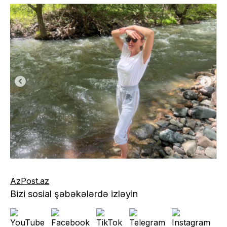
AzPost.az
Bizi sosial şəbəkələrdə izləyin