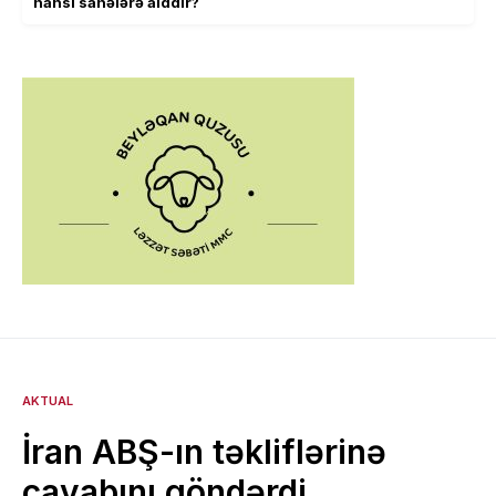
hansı sahələrə aiddir?
AKTUAL
İran ABŞ-ın təkliflərinə
cavabını göndərdi