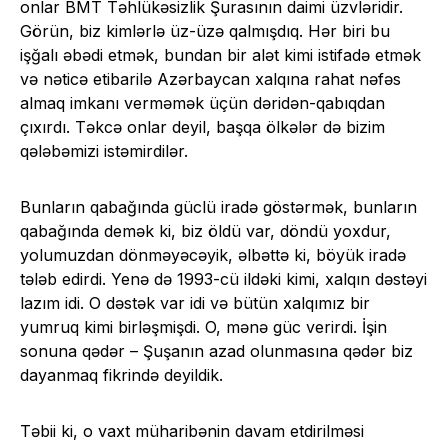
onlar BMT Təhlükəsizlik Şurasının daimi üzvləridir.
Görün, biz kimlərlə üz-üzə qalmışdıq. Hər biri bu
işğalı əbədi etmək, bundan bir alət kimi istifadə etmək
və nəticə etibarilə Azərbaycan xalqına rahat nəfəs
almaq imkanı verməmək üçün dəridən-qabıqdan
çıxırdı. Təkcə onlar deyil, başqa ölkələr də bizim
qələbəmizi istəmirdilər.
Bunların qabağında güclü iradə göstərmək, bunların
qabağında demək ki, biz öldü var, döndü yoxdur,
yolumuzdan dönməyəcəyik, əlbəttə ki, böyük iradə
tələb edirdi. Yenə də 1993-cü ildəki kimi, xalqın dəstəyi
lazım idi. O dəstək var idi və bütün xalqımız bir
yumruq kimi birləşmişdi. O, mənə güc verirdi. İşin
sonuna qədər – Şuşanın azad olunmasına qədər biz
dayanmaq fikrində deyildik.
Təbii ki, o vaxt müharibənin davam etdirilməsi