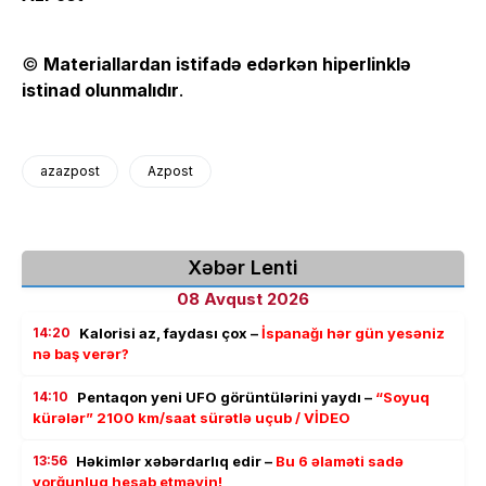
©
Materiallardan istifadə edərkən hiperlinklə
istinad olunmalıdır
.
azazpost
Azpost
Xəbər Lenti
08 Avqust 2026
14:20
Kalorisi az, faydası çox –
İspanağı hər gün yesəniz
nə baş verər?
14:10
Pentaqon yeni UFO görüntülərini yaydı –
“Soyuq
kürələr” 2100 km/saat sürətlə uçub / VİDEO
13:56
Həkimlər xəbərdarlıq edir –
Bu 6 əlaməti sadə
yorğunluq hesab etməyin!