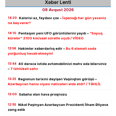
Xəbər Lenti
08 Avqust 2026
14:20
Kalorisi az, faydası çox –
İspanağı hər gün yesəniz
nə baş verər?
14:10
Pentaqon yeni UFO görüntülərini yaydı –
“Soyuq
kürələr” 2100 km/saat sürətlə uçub / VİDEO
13:56
Həkimlər xəbərdarlıq edir –
Bu 6 əlaməti sadə
yorğunluq hesab etməyin!
13:44
40 dərəcə istidə avtomobilinizi məhv edə bilərsiniz
–
7 təhlükəli səhv
13:25
Regionun tarixini dəyişən Vaşinqton görüşü –
Azərbaycan hansı siyasi nəticələri əldə etdi? / TƏHLİL
13:00
Sabaha olan hava proqnozu
12:55
Nikol Paşinyan Azərbaycan Prezidenti İlham Əliyevə
zəng edib