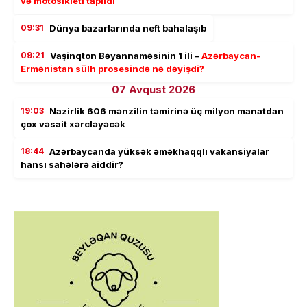
və motosikleti tapıldı
09:31
Dünya bazarlarında neft bahalaşıb
09:21
Vaşinqton Bəyannaməsinin 1 ili –
Azərbaycan-
Ermənistan sülh prosesində nə dəyişdi?
07 Avqust 2026
19:03
Nazirlik 606 mənzilin təmirinə üç milyon manatdan
çox vəsait xərcləyəcək
18:44
Azərbaycanda yüksək əməkhaqqlı vakansiyalar
hansı sahələrə aiddir?