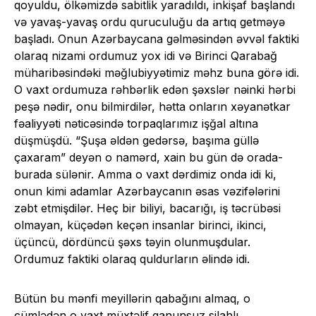
qoyuldu, ölkəmizdə sabitlik yaradıldı, inkişaf başlandı
və yavaş-yavaş ordu quruculuğu da artıq getməyə
başladı. Onun Azərbaycana gəlməsindən əvvəl faktiki
olaraq nizami ordumuz yox idi və Birinci Qarabağ
müharibəsindəki məğlubiyyətimiz məhz buna görə idi.
O vaxt ordumuza rəhbərlik edən şəxslər nəinki hərbi
peşə nədir, onu bilmirdilər, hətta onların xəyanətkar
fəaliyyəti nəticəsində torpaqlarımız işğal altına
düşmüşdü. “Şuşa əldən gedərsə, başıma güllə
çaxaram” deyən o namərd, xain bu gün də orada-
burada sülənir. Amma o vaxt dərdimiz onda idi ki,
onun kimi adamlar Azərbaycanın əsas vəzifələrini
zəbt etmişdilər. Heç bir biliyi, bacarığı, iş təcrübəsi
olmayan, küçədən keçən insanlar birinci, ikinci,
üçüncü, dördüncü şəxs təyin olunmuşdular.
Ordumuz faktiki olaraq quldurların əlində idi.
Bütün bu mənfi meyillərin qabağını almaq, o
cümlədən o vaxt müxtəlif qanunsuz silahlı