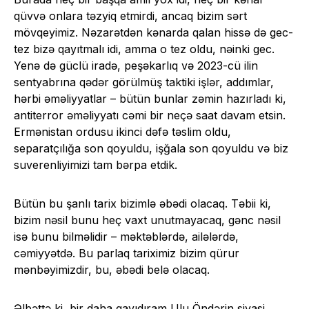
qüvvə onlara təzyiq etmirdi, ancaq bizim sərt
mövqeyimiz. Nəzarətdən kənarda qalan hissə də gec-
tez bizə qayıtmalı idi, amma o tez oldu, nəinki gec.
Yenə də güclü iradə, peşəkarlıq və 2023-cü ilin
sentyabrına qədər görülmüş taktiki işlər, addımlar,
hərbi əməliyyatlar – bütün bunlar zəmin hazırladı ki,
antiterror əməliyyatı cəmi bir neçə saat davam etsin.
Ermənistan ordusu ikinci dəfə təslim oldu,
separatçılığa son qoyuldu, işğala son qoyuldu və biz
suverenliyimizi tam bərpa etdik.
Bütün bu şanlı tarix bizimlə əbədi olacaq. Təbii ki,
bizim nəsil bunu heç vaxt unutmayacaq, gənc nəsil
isə bunu bilməlidir – məktəblərdə, ailələrdə,
cəmiyyətdə. Bu parlaq tariximiz bizim qürur
mənbəyimizdir, bu, əbədi belə olacaq.
Əlbəttə ki, bir daha qayıdıram Ulu Öndərin siyasi