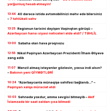
yorğunluq hesab etməyin!
13:44
40 dərəcə istidə avtomobilinizi məhv edə bilərsiniz
–
7 təhlükəli səhv
13:25
Regionun tarixini dəyişən Vaşinqton görüşü –
Azərbaycan hansı siyasi nəticələri əldə etdi? / TƏHLİL
13:00
Sabaha olan hava proqnozu
12:55
Nikol Paşinyan Azərbaycan Prezidenti İlham Əliyevə
zəng edib
11:07
Mənzil almaq istəyənlər gözləsin, yoxsa indi alsın?
–
Bakının yeni QİYMƏTLƏRİ
10:24
“Azərbaycanla münaqişə səhifəsi bağlanıb…” –
Paşinyan xalqa müraciət etdi
10:03
Səhnədə yoxdur, amma sevgisi bitməyib –
Akif
İslamzadə bir saat zaldan çıxa bilmədi