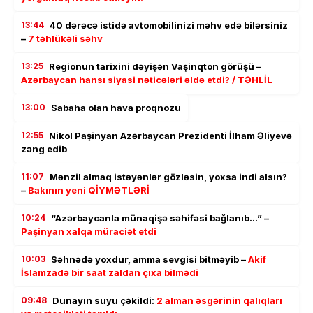
13:44
40 dərəcə istidə avtomobilinizi məhv edə bilərsiniz
–
7 təhlükəli səhv
13:25
Regionun tarixini dəyişən Vaşinqton görüşü –
Azərbaycan hansı siyasi nəticələri əldə etdi? / TƏHLİL
13:00
Sabaha olan hava proqnozu
12:55
Nikol Paşinyan Azərbaycan Prezidenti İlham Əliyevə
zəng edib
11:07
Mənzil almaq istəyənlər gözləsin, yoxsa indi alsın?
–
Bakının yeni QİYMƏTLƏRİ
10:24
“Azərbaycanla münaqişə səhifəsi bağlanıb…” –
Paşinyan xalqa müraciət etdi
10:03
Səhnədə yoxdur, amma sevgisi bitməyib –
Akif
İslamzadə bir saat zaldan çıxa bilmədi
09:48
Dunayın suyu çəkildi:
2 alman əsgərinin qalıqları