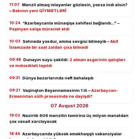
11:07
Mənzil almaq istəyənlər gözləsin, yoxsa indi alsın?
–
Bakının yeni QİYMƏTLƏRİ
10:24
“Azərbaycanla münaqişə səhifəsi bağlanıb…” –
Paşinyan xalqa müraciət etdi
10:03
Səhnədə yoxdur, amma sevgisi bitməyib –
Akif
İslamzadə bir saat zaldan çıxa bilmədi
09:48
Dunayın suyu çəkildi:
2 alman əsgərinin qalıqları
və motosikleti tapıldı
09:31
Dünya bazarlarında neft bahalaşıb
09:21
Vaşinqton Bəyannaməsinin 1 ili –
Azərbaycan-
Ermənistan sülh prosesində nə dəyişdi?
07 Avqust 2026
19:03
Nazirlik 606 mənzilin təmirinə üç milyon manatdan
çox vəsait xərcləyəcək
18:44
Azərbaycanda yüksək əməkhaqqlı vakansiyalar