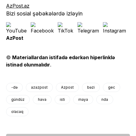
AzPost.az
Bizi sosial şəbəkələrdə izləyin
AzPost
©
Materiallardan istifadə edərkən hiperlinklə
istinad olunmalıdır
.
-də
azazpost
Azpost
bəzi
gec
gündüz
hava
isti
maya
nda
olacaq