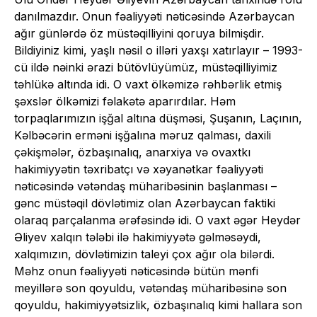
danılmazdır. Onun fəaliyyəti nəticəsində Azərbaycan
ağır günlərdə öz müstəqilliyini qoruya bilmişdir.
Bildiyiniz kimi, yaşlı nəsil o illəri yaxşı xatırlayır – 1993-
cü ildə nəinki ərazi bütövlüyümüz, müstəqilliyimiz
təhlükə altında idi. O vaxt ölkəmizə rəhbərlik etmiş
şəxslər ölkəmizi fəlakətə aparırdılar. Həm
torpaqlarımızın işğal altına düşməsi, Şuşanın, Laçının,
Kəlbəcərin erməni işğalına məruz qalması, daxili
çəkişmələr, özbaşınalıq, anarxiya və ovaxtkı
hakimiyyətin təxribatçı və xəyanətkar fəaliyyəti
nəticəsində vətəndaş müharibəsinin başlanması –
gənc müstəqil dövlətimiz olan Azərbaycan faktiki
olaraq parçalanma ərəfəsində idi. O vaxt əgər Heydər
Əliyev xalqın tələbi ilə hakimiyyətə gəlməsəydi,
xalqımızın, dövlətimizin taleyi çox ağır ola bilərdi.
Məhz onun fəaliyyəti nəticəsində bütün mənfi
meyillərə son qoyuldu, vətəndaş müharibəsinə son
qoyuldu, hakimiyyətsizlik, özbaşınalıq kimi hallara son