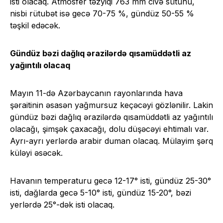
isti olacaq. Atmosfer təzyiqi 763 mm civə sütunu,
nisbi rütubət isə gecə 70-75 %, gündüz 50-55 %
təşkil edəcək.
Gündüz bəzi dağlıq ərazilərdə qısamüddətli az
yağıntılı olacaq
Mayın 11-də Azərbaycanın rayonlarında hava
şəraitinin əsasən yağmursuz keçəcəyi gözlənilir. Lakin
gündüz bəzi dağlıq ərazilərdə qısamüddətli az yağıntılı
olacağı, şimşək çaxacağı, dolu düşəcəyi ehtimalı var.
Ayrı-ayrı yerlərdə arabir duman olacaq. Mülayim şərq
küləyi əsəcək.
Havanın temperaturu gecə 12-17° isti, gündüz 25-30°
isti, dağlarda gecə 5-10° isti, gündüz 15-20°, bəzi
yerlərdə 25°-dək isti olacaq.