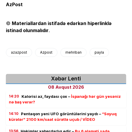
AzPost
©
Materiallardan istifadə edərkən hiperlinklə
istinad olunmalıdır
.
azazpost
Azpost
mehriban
payla
Xəbər Lenti
08 Avqust 2026
14:20
Kalorisi az, faydası çox –
İspanağı hər gün yesəniz
nə baş verər?
14:10
Pentaqon yeni UFO görüntülərini yaydı –
“Soyuq
kürələr” 2100 km/saat sürətlə uçub / VİDEO
13:56
Həkimlər xəbərdarlıq edir –
Bu 6 əlaməti sadə