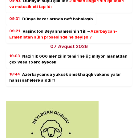
09:48
Dunayın suyu çəkildi:
2 alman əsgərinin qalıqları
və motosikleti tapıldı
09:31
Dünya bazarlarında neft bahalaşıb
09:21
Vaşinqton Bəyannaməsinin 1 ili –
Azərbaycan-
Ermənistan sülh prosesində nə dəyişdi?
07 Avqust 2026
19:03
Nazirlik 606 mənzilin təmirinə üç milyon manatdan
çox vəsait xərcləyəcək
18:44
Azərbaycanda yüksək əməkhaqqlı vakansiyalar
hansı sahələrə aiddir?