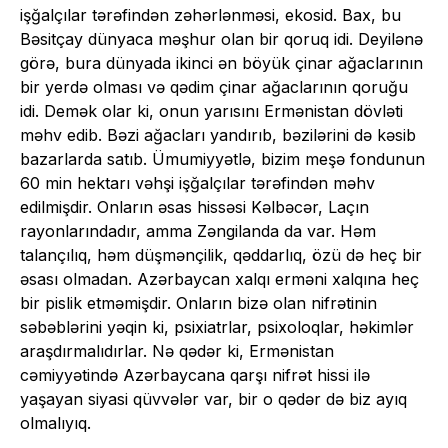
işğalçılar tərəfindən zəhərlənməsi, ekosid. Bax, bu
Bəsitçay dünyaca məşhur olan bir qoruq idi. Deyilənə
görə, bura dünyada ikinci ən böyük çinar ağaclarının
bir yerdə olması və qədim çinar ağaclarının qoruğu
idi. Demək olar ki, onun yarısını Ermənistan dövləti
məhv edib. Bəzi ağacları yandırıb, bəzilərini də kəsib
bazarlarda satıb. Ümumiyyətlə, bizim meşə fondunun
60 min hektarı vəhşi işğalçılar tərəfindən məhv
edilmişdir. Onların əsas hissəsi Kəlbəcər, Laçın
rayonlarındadır, amma Zəngilanda da var. Həm
talançılıq, həm düşmənçilik, qəddarlıq, özü də heç bir
əsası olmadan. Azərbaycan xalqı erməni xalqına heç
bir pislik etməmişdir. Onların bizə olan nifrətinin
səbəblərini yəqin ki, psixiatrlar, psixoloqlar, həkimlər
araşdırmalıdırlar. Nə qədər ki, Ermənistan
cəmiyyətində Azərbaycana qarşı nifrət hissi ilə
yaşayan siyasi qüvvələr var, bir o qədər də biz ayıq
olmalıyıq.