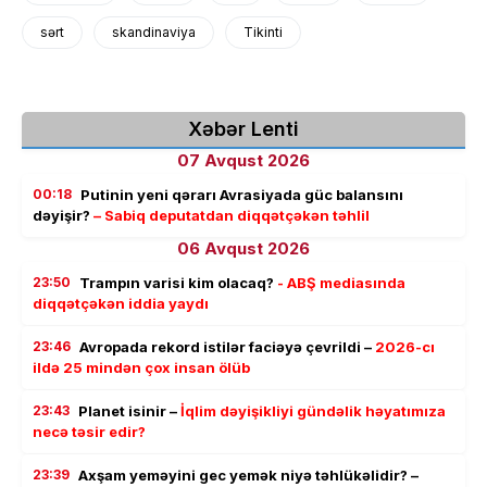
sərt
skandinaviya
Tikinti
Xəbər Lenti
07 Avqust 2026
00:18
Putinin yeni qərarı Avrasiyada güc balansını
dəyişir?
– Sabiq deputatdan diqqətçəkən təhlil
06 Avqust 2026
23:50
Trampın varisi kim olacaq?
- ABŞ mediasında
diqqətçəkən iddia yaydı
23:46
Avropada rekord istilər faciəyə çevrildi –
2026-cı
ildə 25 mindən çox insan ölüb
23:43
Planet isinir –
İqlim dəyişikliyi gündəlik həyatımıza
necə təsir edir?
23:39
Axşam yeməyini gec yemək niyə təhlükəlidir? –