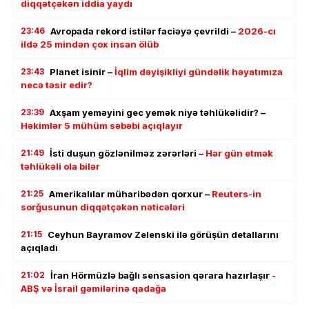
diqqətçəkən iddia yaydı
23:46
Avropada rekord istilər faciəyə çevrildi –
2026-cı
ildə 25 mindən çox insan ölüb
23:43
Planet isinir –
İqlim dəyişikliyi gündəlik həyatımıza
necə təsir edir?
23:39
Axşam yeməyini gec yemək niyə təhlükəlidir? –
Həkimlər 5 mühüm səbəbi açıqlayır
21:49
İsti duşun gözlənilməz zərərləri –
Hər gün etmək
təhlükəli ola bilər
21:25
Amerikalılar müharibədən qorxur –
Reuters-in
sorğusunun diqqətçəkən nəticələri
21:15
Ceyhun Bayramov Zelenski ilə görüşün detallarını
açıqladı
21:02
İran Hörmüzlə bağlı sensasion qərara hazırlaşır
-
ABŞ və İsrail gəmilərinə qadağa