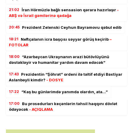
21:02
İran Hörmüzlə bağlı sensasion qərara hazırlaşır
-
ABŞ və İsrail gəmilərinə qadağa
20:45
Prezident Zelenski Ceyhun Bayramovu qəbul edib
18:21
Neftçalanın icra başçısı səyyar görüş keçirib
–
FOTOLAR
18:00
“Azərbaycan Ukraynanın ərazi bütövlüyünü
dəstəkləyir və humanitar yardım davam edəcək”
17:43
Prezidentin “Şöhrət” ordeni ilə təltif etdiyi Bəxtiyar
Aslanbəyli kimdir?
- DOSYE
17:22
“Kaş bu günlərimdə yanımda olardın, ata…”
17:00
Bu prosedurları keçənlərin təhsil haqqını dövlət
ödəyəcək
- AÇIQLAMA