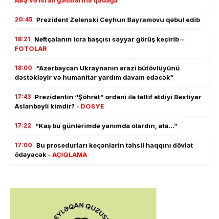
20:45
Prezident Zelenski Ceyhun Bayramovu qəbul edib
18:21
Neftçalanın icra başçısı səyyar görüş keçirib
–
FOTOLAR
18:00
“Azərbaycan Ukraynanın ərazi bütövlüyünü
dəstəkləyir və humanitar yardım davam edəcək”
17:43
Prezidentin “Şöhrət” ordeni ilə təltif etdiyi Bəxtiyar
Aslanbəyli kimdir?
- DOSYE
17:22
“Kaş bu günlərimdə yanımda olardın, ata…”
17:00
Bu prosedurları keçənlərin təhsil haqqını dövlət
ödəyəcək
- AÇIQLAMA