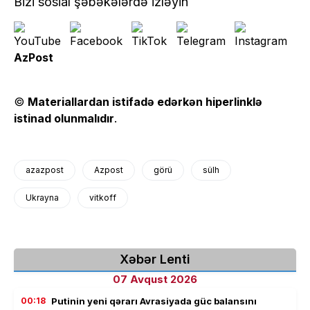
Bizi sosial şəbəkələrdə izləyin
AzPost
©
Materiallardan istifadə edərkən hiperlinklə
istinad olunmalıdır
.
azazpost
Azpost
görü
sülh
Ukrayna
vitkoff
Xəbər Lenti
07 Avqust 2026
00:18
Putinin yeni qərarı Avrasiyada güc balansını