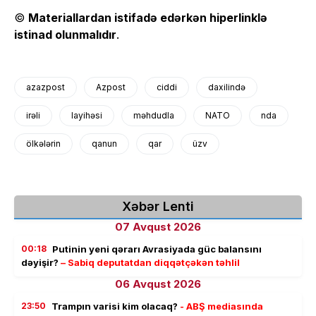
©
Materiallardan istifadə edərkən hiperlinklə
istinad olunmalıdır
.
azazpost
Azpost
ciddi
daxilində
irəli
layihəsi
məhdudla
NATO
nda
ölkələrin
qanun
qar
üzv
Xəbər Lenti
07 Avqust 2026
00:18
Putinin yeni qərarı Avrasiyada güc balansını
dəyişir?
– Sabiq deputatdan diqqətçəkən təhlil
06 Avqust 2026
23:50
Trampın varisi kim olacaq?
- ABŞ mediasında