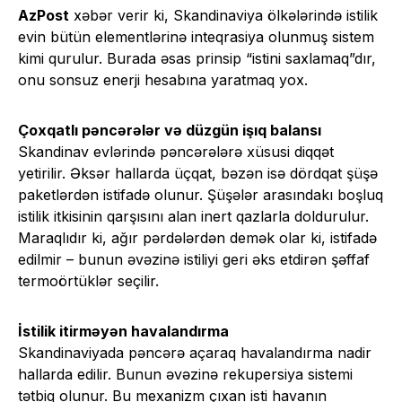
AzPost
xəbər verir ki, Skandinaviya ölkələrində istilik
evin bütün elementlərinə inteqrasiya olunmuş sistem
kimi qurulur. Burada əsas prinsip “istini saxlamaq”dır,
onu sonsuz enerji hesabına yaratmaq yox.
Çoxqatlı pəncərələr və düzgün işıq balansı
Skandinav evlərində pəncərələrə xüsusi diqqət
yetirilir. Əksər hallarda üçqat, bəzən isə dördqat şüşə
paketlərdən istifadə olunur. Şüşələr arasındakı boşluq
istilik itkisinin qarşısını alan inert qazlarla doldurulur.
Maraqlıdır ki, ağır pərdələrdən demək olar ki, istifadə
edilmir – bunun əvəzinə istiliyi geri əks etdirən şəffaf
termoörtüklər seçilir.
İstilik itirməyən havalandırma
Skandinaviyada pəncərə açaraq havalandırma nadir
hallarda edilir. Bunun əvəzinə rekupersiya sistemi
tətbiq olunur. Bu mexanizm çıxan isti havanın