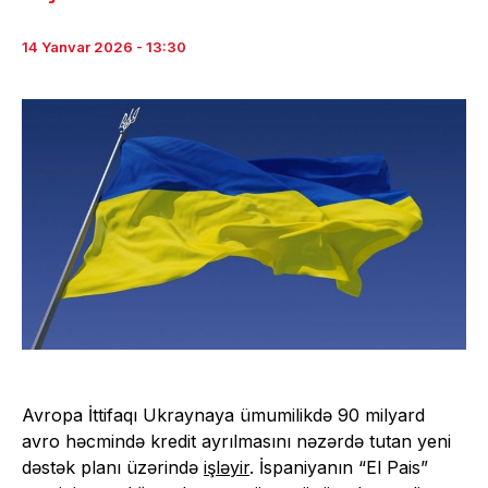
14 Yanvar 2026 - 13:30
Avropa İttifaqı Ukraynaya ümumilikdə 90 milyard
avro həcmində kredit ayrılmasını nəzərdə tutan yeni
dəstək planı üzərində
işləyir
. İspaniyanın “El Pais”