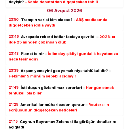
dəyişir?
– Sabiq deputatdan diqqətçəkən təhlil
06 Avqust 2026
23:50
Trampın varisi kim olacaq?
- ABŞ mediasında
diqqətçəkən iddia yaydı
23:46
Avropada rekord istilər faciəyə çevrildi –
2026-cı
ildə 25 mindən çox insan ölüb
23:43
Planet isinir –
İqlim dəyişikliyi gündəlik həyatımıza
necə təsir edir?
23:39
Axşam yeməyini gec yemək niyə təhlükəlidir? –
Həkimlər 5 mühüm səbəbi açıqlayır
21:49
İsti duşun gözlənilməz zərərləri –
Hər gün etmək
təhlükəli ola bilər
21:25
Amerikalılar müharibədən qorxur –
Reuters-in
sorğusunun diqqətçəkən nəticələri
21:15
Ceyhun Bayramov Zelenski ilə görüşün detallarını
açıqladı