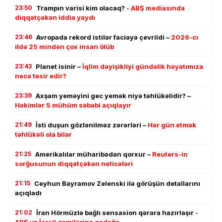
23:50
Trampın varisi kim olacaq?
- ABŞ mediasında
diqqətçəkən iddia yaydı
23:46
Avropada rekord istilər faciəyə çevrildi –
2026-cı
ildə 25 mindən çox insan ölüb
23:43
Planet isinir –
İqlim dəyişikliyi gündəlik həyatımıza
necə təsir edir?
23:39
Axşam yeməyini gec yemək niyə təhlükəlidir? –
Həkimlər 5 mühüm səbəbi açıqlayır
21:49
İsti duşun gözlənilməz zərərləri –
Hər gün etmək
təhlükəli ola bilər
21:25
Amerikalılar müharibədən qorxur –
Reuters-in
sorğusunun diqqətçəkən nəticələri
21:15
Ceyhun Bayramov Zelenski ilə görüşün detallarını
açıqladı
21:02
İran Hörmüzlə bağlı sensasion qərara hazırlaşır
-
ABŞ və İsrail gəmilərinə qadağa