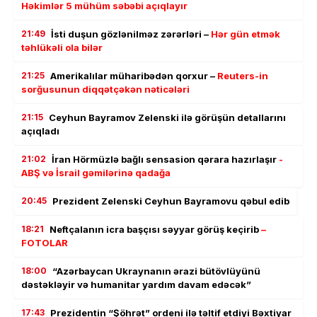
Həkimlər 5 mühüm səbəbi açıqlayır
21:49
İsti duşun gözlənilməz zərərləri –
Hər gün etmək
təhlükəli ola bilər
21:25
Amerikalılar müharibədən qorxur –
Reuters-in
sorğusunun diqqətçəkən nəticələri
21:15
Ceyhun Bayramov Zelenski ilə görüşün detallarını
açıqladı
21:02
İran Hörmüzlə bağlı sensasion qərara hazırlaşır
-
ABŞ və İsrail gəmilərinə qadağa
20:45
Prezident Zelenski Ceyhun Bayramovu qəbul edib
18:21
Neftçalanın icra başçısı səyyar görüş keçirib
–
FOTOLAR
18:00
“Azərbaycan Ukraynanın ərazi bütövlüyünü
dəstəkləyir və humanitar yardım davam edəcək”
17:43
Prezidentin “Şöhrət” ordeni ilə təltif etdiyi Bəxtiyar