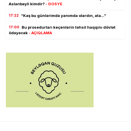
Aslanbəyli kimdir?
- DOSYE
17:22
“Kaş bu günlərimdə yanımda olardın, ata…”
17:00
Bu prosedurları keçənlərin təhsil haqqını dövlət
ödəyəcək
- AÇIQLAMA