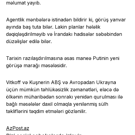
məlumat yayıb.
Agentlik mənbələrə istinadən bildirir ki, görüş yanvar
ayında baş tuta bilər. Lakin planlar hələlik
dəqiqləşdirilməyib və İrandakı hadisələr səbəbindən
düzəlişlər edilə bilər.
Tarixin razılaşdırılmasına əsas maneə Putinin yeni
görüşə marağı məsələsidir.
Vitkoff və Kuşnerin ABŞ və Avropadan Ukrayna
üçün mümkün təhlükəsizlik zəmanətləri, eləcə də
ölkənin müharibədən sonrakı yenidən qurulması ilə
bağlı məsələlər daxil olmaqla yenilənmiş sülh
təkliflərini təqdim etmələri gözlənilir.
AzPost.az