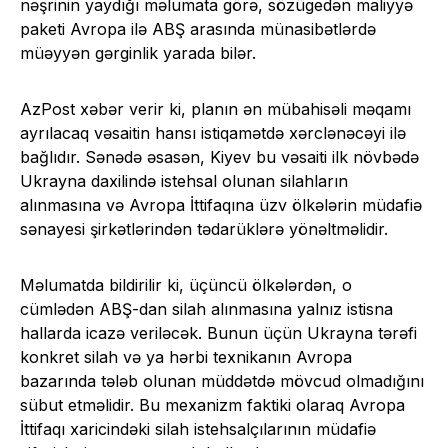
nəşrinin yaydığı məlumata görə, sözügedən maliyyə
paketi Avropa ilə ABŞ arasında münasibətlərdə
müəyyən gərginlik yarada bilər.
AzPost xəbər verir ki, planın ən mübahisəli məqamı
ayrılacaq vəsaitin hansı istiqamətdə xərclənəcəyi ilə
bağlıdır. Sənədə əsasən, Kiyev bu vəsaiti ilk növbədə
Ukrayna daxilində istehsal olunan silahların
alınmasına və Avropa İttifaqına üzv ölkələrin müdafiə
sənayesi şirkətlərindən tədarüklərə yönəltməlidir.
Məlumatda bildirilir ki, üçüncü ölkələrdən, o
cümlədən ABŞ-dan silah alınmasına yalnız istisna
hallarda icazə veriləcək. Bunun üçün Ukrayna tərəfi
konkret silah və ya hərbi texnikanın Avropa
bazarında tələb olunan müddətdə mövcud olmadığını
sübut etməlidir. Bu mexanizm faktiki olaraq Avropa
İttifaqı xaricindəki silah istehsalçılarının müdafiə