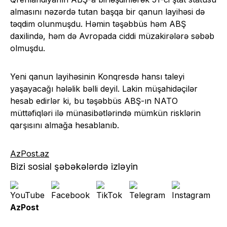
almasını nəzərdə tutan başqa bir qanun layihəsi də
təqdim olunmuşdu. Həmin təşəbbüs həm ABŞ
daxilində, həm də Avropada ciddi müzakirələrə səbəb
olmuşdu.
Yeni qanun layihəsinin Konqresdə hansı taleyi
yaşayacağı hələlik bəlli deyil. Lakin müşahidəçilər
hesab edirlər ki, bu təşəbbüs ABŞ-ın NATO
müttəfiqləri ilə münasibətlərində mümkün risklərin
qarşısını almağa hesablanıb.
AzPost.az
Bizi sosial şəbəkələrdə izləyin
AzPost