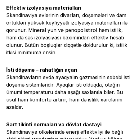
Effektiv izolyasiya materialları
Skandinaviya evlərinin divarları, döşəmələri və dam
örtükləri yüksək keyfiyyətli izolyasiya materialları ilə
qorunur. Mineral yun və penopolistirol həm istilik,
həm də səs izolyasiyası baxımından effektiv hesab
olunur. Bütün boşluqlar diqqətlə doldurulur ki, istilik
itkisi minimuma ensin.
İsti döşəmə – rahatlığın açarı
Skandinavların evdə ayaqyalın gəzməsinin səbəbi isti
döşəmə sistemləridir. Ayaqlar isti olduqda, otağın
ümumi temperaturu daha aşağı saxlanıla bilər. Bu
üsul həm komfortu artırır, həm də istilik xərclərini
azaldır.
Sərt tikinti normaları və dövlət dəstəyi
Skandinaviya ölkələrində enerji effektivliyi ilə bağlı