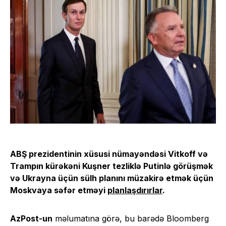
ABŞ prezidentinin xüsusi nümayəndəsi Vitkoff və
Trampın kürəkəni Kuşner tezliklə Putinlə görüşmək
və Ukrayna üçün sülh planını müzakirə etmək üçün
Moskvaya səfər etməyi
planlaşdırırlar
.
AzPost-un
məlumatına görə, bu barədə Bloomberg