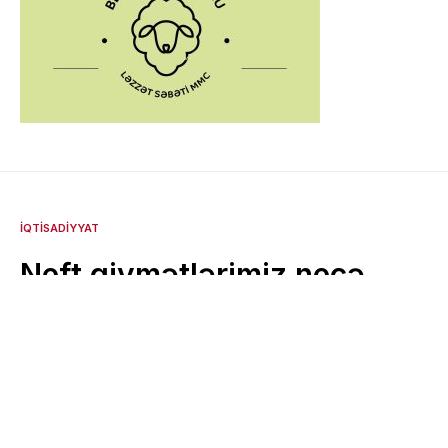
İQTISADIYYAT
Neft qiymətlərimiz necə
formalaşır? –
Neftimizin qiyməti birjalarda
təyin edilmir /ŞƏRH
14 Yanvar 2026 - 13:29