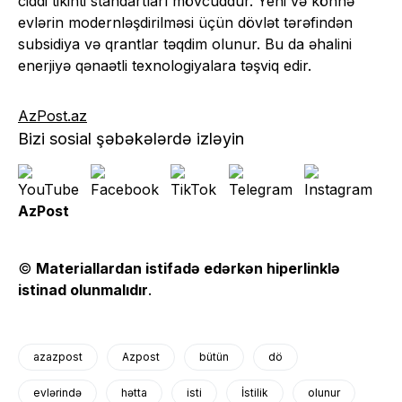
ciddi tikinti standartları mövcuddur. Yeni və köhnə
evlərin modernləşdirilməsi üçün dövlət tərəfindən
subsidiya və qrantlar təqdim olunur. Bu da əhalini
enerjiyə qənaətli texnologiyalara təşviq edir.
AzPost.az
Bizi sosial şəbəkələrdə izləyin
AzPost
©
Materiallardan istifadə edərkən hiperlinklə
istinad olunmalıdır
.
azazpost
Azpost
bütün
dö
evlərində
hətta
isti
İstilik
olunur