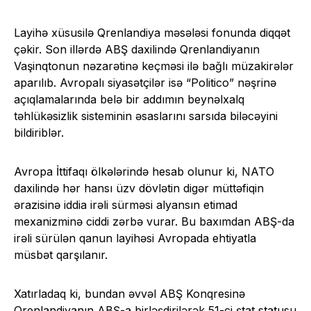
Layihə xüsusilə Qrenlandiya məsələsi fonunda diqqət
çəkir. Son illərdə ABŞ daxilində Qrenlandiyanın
Vaşinqtonun nəzarətinə keçməsi ilə bağlı müzakirələr
aparılıb. Avropalı siyasətçilər isə “Politico” nəşrinə
açıqlamalarında belə bir addımın beynəlxalq
təhlükəsizlik sisteminin əsaslarını sarsıda biləcəyini
bildiriblər.
Avropa İttifaqı ölkələrində hesab olunur ki, NATO
daxilində hər hansı üzv dövlətin digər müttəfiqin
ərazisinə iddia irəli sürməsi alyansın etimad
mexanizminə ciddi zərbə vurar. Bu baxımdan ABŞ-da
irəli sürülən qanun layihəsi Avropada ehtiyatla
müsbət qarşılanır.
Xatırladaq ki, bundan əvvəl ABŞ Konqresinə
Qrenlandiyanın ABŞ-a birləşdirilərək 51-ci ştat statusu