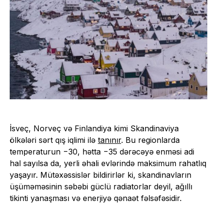
İsveç, Norveç və Finlandiya kimi Skandinaviya
ölkələri sərt qış iqlimi ilə
tanınır
. Bu regionlarda
temperaturun −30, hətta −35 dərəcəyə enməsi adi
hal sayılsa da, yerli əhali evlərində maksimum rahatlıq
yaşayır. Mütəxəssislər bildirirlər ki, skandinavların
üşüməməsinin səbəbi güclü radiatorlar deyil, ağıllı
tikinti yanaşması və enerjiyə qənaət fəlsəfəsidir.