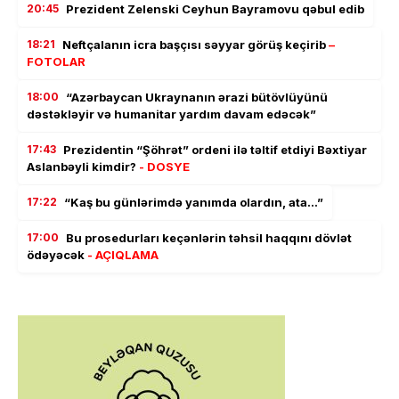
20:45
Prezident Zelenski Ceyhun Bayramovu qəbul edib
18:21
Neftçalanın icra başçısı səyyar görüş keçirib
–
FOTOLAR
18:00
“Azərbaycan Ukraynanın ərazi bütövlüyünü
dəstəkləyir və humanitar yardım davam edəcək”
17:43
Prezidentin “Şöhrət” ordeni ilə təltif etdiyi Bəxtiyar
Aslanbəyli kimdir?
- DOSYE
17:22
“Kaş bu günlərimdə yanımda olardın, ata…”
17:00
Bu prosedurları keçənlərin təhsil haqqını dövlət
ödəyəcək
- AÇIQLAMA