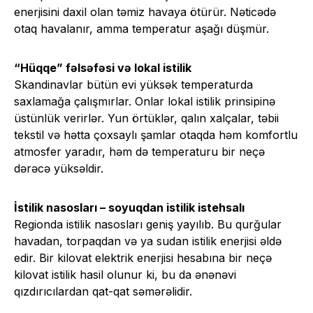
enerjisini daxil olan təmiz havaya ötürür. Nəticədə
otaq havalanır, amma temperatur aşağı düşmür.
“Hüqqe” fəlsəfəsi və lokal istilik
Skandinavlar bütün evi yüksək temperaturda
saxlamağa çalışmırlar. Onlar lokal istilik prinsipinə
üstünlük verirlər. Yun örtüklər, qalın xalçalar, təbii
tekstil və hətta çoxsaylı şamlar otaqda həm komfortlu
atmosfer yaradır, həm də temperaturu bir neçə
dərəcə yüksəldir.
İstilik nasosları – soyuqdan istilik istehsalı
Regionda istilik nasosları geniş yayılıb. Bu qurğular
havadan, torpaqdan və ya sudan istilik enerjisi əldə
edir. Bir kilovat elektrik enerjisi hesabına bir neçə
kilovat istilik hasil olunur ki, bu da ənənəvi
qızdırıcılardan qat-qat səmərəlidir.