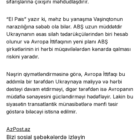
sifarişlərinə çıxışını məhdudlaşdırır.
“El Pais” yazır ki, məhz bu yanaşma Vaşinqtonun
narazılığına səbəb ola bilər. ABŞ uzun müddətdir
Ukraynanın əsas silah tədarükçülərindən biri hesab
olunur və Avropa İttifaqının yeni planı ABŞ
şirkətlərinin iri hərbi müqavilələrdən kənarda qalması
riskini yaradır.
Nəşrin qiymətləndirməsinə görə, Avropa İttifaqı bu
addımla bir tərəfdən Ukraynaya maliyyə və hərbi
dəstəyi davam etdirməyi, digər tərəfdən isə Avropanın
müdafiə sənayesini gücləndirməyi hədəfləyir. Lakin bu
siyasətin transatlantik münasibətlərə mənfi təsir
göstərə biləcəyi istisna edilmir.
AzPost.az
Bizi sosial şəbəkələrdə izləyin