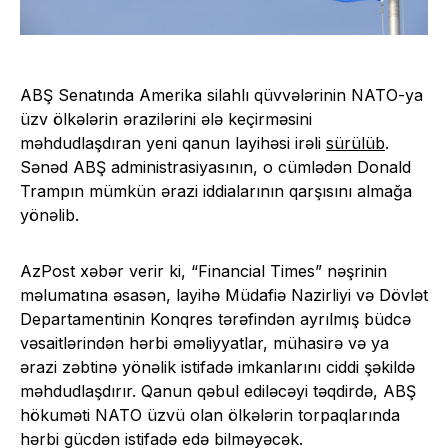
ABŞ Senatında Amerika silahlı qüvvələrinin NATO-ya
üzv ölkələrin ərazilərini ələ keçirməsini
məhdudlaşdıran yeni qanun layihəsi irəli
sürülüb
.
Sənəd ABŞ administrasiyasının, o cümlədən Donald
Trampın mümkün ərazi iddialarının qarşısını almağa
yönəlib.
AzPost xəbər verir ki, “Financial Times” nəşrinin
məlumatına əsasən, layihə Müdafiə Nazirliyi və Dövlət
Departamentinin Konqres tərəfindən ayrılmış büdcə
vəsaitlərindən hərbi əməliyyatlar, mühasirə və ya
ərazi zəbtinə yönəlik istifadə imkanlarını ciddi şəkildə
məhdudlaşdırır. Qanun qəbul ediləcəyi təqdirdə, ABŞ
hökuməti NATO üzvü olan ölkələrin torpaqlarında
hərbi gücdən istifadə edə bilməyəcək.