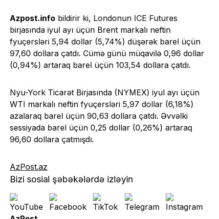
Azpost.info
bildirir ki, Londonun ICE Futures
birjasında iyul ayı üçün Brent markalı neftin
fyuçersləri 5,94 dollar (5,74%) düşərək barel üçün
97,60 dollara çatdı. Cümə günü müqavilə 0,96 dollar
(0,94%) artaraq barel üçün 103,54 dollara çatdı.
Nyu-York Ticarət Birjasında (NYMEX) iyul ayı üçün
WTI markalı neftin fyuçersləri 5,97 dollar (6,18%)
azalaraq barel üçün 90,63 dollara çatdı. Əvvəlki
sessiyada barel üçün 0,25 dollar (0,26%) artaraq
96,60 dollara çatmışdı.
AzPost.az
Bizi sosial şəbəkələrdə izləyin
AzPost