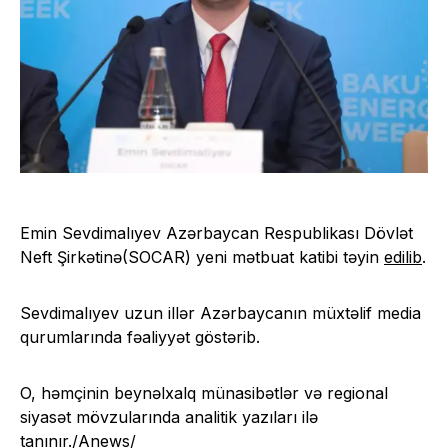
Emin Sevdimalıyev Azərbaycan Respublikası Dövlət
Neft Şirkətinə(SOCAR) yeni mətbuat katibi təyin
edilib
.
Sevdimalıyev uzun illər Azərbaycanın müxtəlif media
qurumlarında fəaliyyət göstərib.
O, həmçinin beynəlxalq münasibətlər və regional
siyasət mövzularında analitik yazıları ilə
tanınır./Anews/