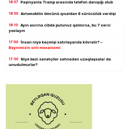
18:37
Paşinyanla Tramp arasında telefon danışığı olub
18:30
Avtomobilin ömrünü qısaldan 8 sürücülük vərdişi
18:10
Ayın axırına cibdə pulunuz qalmırsa, bu 7 xərci
yoxlayın
17:50
İnsan niyə keçmişi xatırlayanda kövrəlir? –
Beynimizin sirli mexanizmi
17:30
Niyə bəzi sənətçilər səhnədən uzaqlaşsalar da
unudulmurlar?