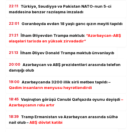
22:11
Türkiyə, Səudiyyə və Pakistan NATO-nun 5-ci
maddəsinə bənzər razılaşma imzaladı
22:01
Goranboyda evdən 18 yaşlı gənc qızın meyiti tapıldı
21:21
İlham Əliyevdən Trampa məktub:
“Azərbaycan-ABŞ
əlaqələri tarixdə ən yüksək zirvədədir”
21:13
İlham Əliyev Donald Trampa məktub ünvanlayıb
20:00
Azərbaycan və ABŞ prezidentləri arasında telefon
danışığı olub
19:00
Azərbaycanda 3200 illik sirli mətbəx tapıldı –
Qədim insanların menyusu heyrətləndirdi
18:45
Vaşinqton görüşü Cənubi Qafqazda oyunu dəyişdi
–
Azərbaycanın rolu artır
18:39
Tramp Ermənistan və Azərbaycan arasında sülhə
nail olub –
ABŞ dövlət katibi