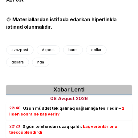
©
Materiallardan istifadə edərkən hiperlinklə
istinad olunmalıdır
.
azazpost
Azpost
barel
dollar
dollara
nda
Xəbər Lenti
08 Avqust 2026
22:40
Uzun müddət tək qalmaq sağlamlığa təsir edir –
2
ildən sonra nə baş verir?
22:23
3 gün telefondan uzaq qaldı:
baş verənlər onu
təəccübləndirdi