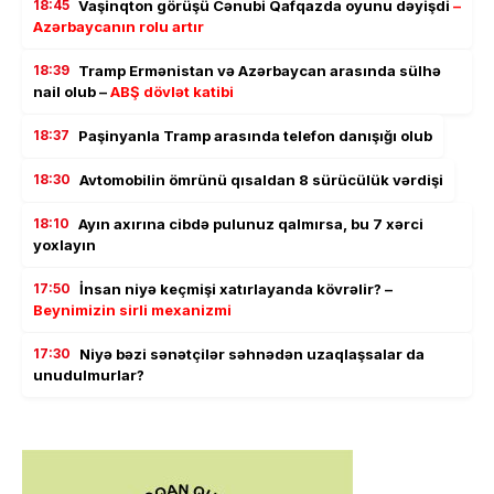
18:45
Vaşinqton görüşü Cənubi Qafqazda oyunu dəyişdi
–
Azərbaycanın rolu artır
18:39
Tramp Ermənistan və Azərbaycan arasında sülhə
nail olub –
ABŞ dövlət katibi
18:37
Paşinyanla Tramp arasında telefon danışığı olub
18:30
Avtomobilin ömrünü qısaldan 8 sürücülük vərdişi
18:10
Ayın axırına cibdə pulunuz qalmırsa, bu 7 xərci
yoxlayın
17:50
İnsan niyə keçmişi xatırlayanda kövrəlir? –
Beynimizin sirli mexanizmi
17:30
Niyə bəzi sənətçilər səhnədən uzaqlaşsalar da
unudulmurlar?