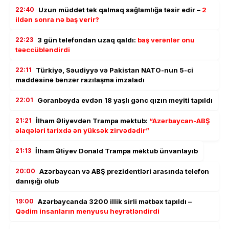
22:40
Uzun müddət tək qalmaq sağlamlığa təsir edir –
2
ildən sonra nə baş verir?
22:23
3 gün telefondan uzaq qaldı:
baş verənlər onu
təəccübləndirdi
22:11
Türkiyə, Səudiyyə və Pakistan NATO-nun 5-ci
maddəsinə bənzər razılaşma imzaladı
22:01
Goranboyda evdən 18 yaşlı gənc qızın meyiti tapıldı
21:21
İlham Əliyevdən Trampa məktub:
“Azərbaycan-ABŞ
əlaqələri tarixdə ən yüksək zirvədədir”
21:13
İlham Əliyev Donald Trampa məktub ünvanlayıb
20:00
Azərbaycan və ABŞ prezidentləri arasında telefon
danışığı olub
19:00
Azərbaycanda 3200 illik sirli mətbəx tapıldı –
Qədim insanların menyusu heyrətləndirdi