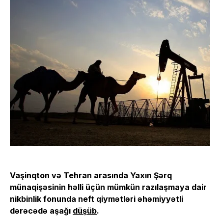
Vaşinqton və Tehran arasında Yaxın Şərq
münaqişəsinin həlli üçün mümkün razılaşmaya dair
nikbinlik fonunda neft qiymətləri əhəmiyyətli
dərəcədə aşağı
düşüb
.