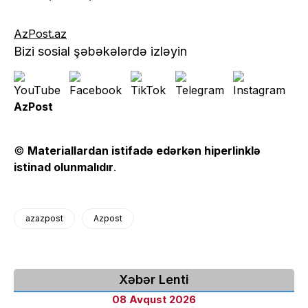
AzPost.az
Bizi sosial şəbəkələrdə izləyin
AzPost
©
Materiallardan istifadə edərkən hiperlinklə
istinad olunmalıdır
.
azazpost
Azpost
Xəbər Lenti
08 Avqust 2026