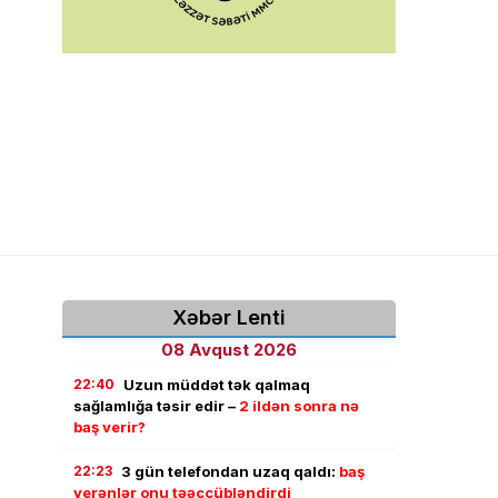
Xəbər Lenti
08 Avqust 2026
22:40
Uzun müddət tək qalmaq
sağlamlığa təsir edir –
2 ildən sonra nə
baş verir?
22:23
3 gün telefondan uzaq qaldı:
baş
verənlər onu təəccübləndirdi