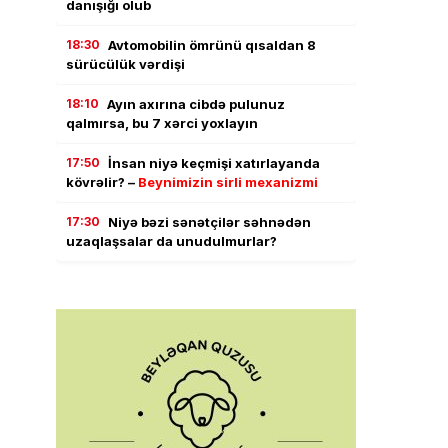
danışığı olub
18:30
Avtomobilin ömrünü qısaldan 8
sürücülük vərdişi
18:10
Ayın axırına cibdə pulunuz
qalmırsa, bu 7 xərci yoxlayın
17:50
İnsan niyə keçmişi xatırlayanda
kövrəlir? –
Beynimizin sirli mexanizmi
17:30
Niyə bəzi sənətçilər səhnədən
uzaqlaşsalar da unudulmurlar?