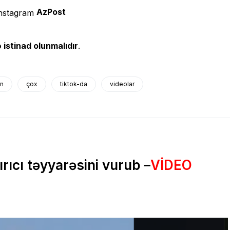
AzPost
 istinad olunmalıdır
.
in
çox
tiktok-da
videolar
rıcı təyyarəsini vurub –
VİDEO