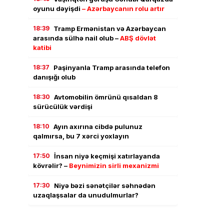
oyunu dəyişdi
– Azərbaycanın rolu artır
18:39
Tramp Ermənistan və Azərbaycan
arasında sülhə nail olub –
ABŞ dövlət
katibi
18:37
Paşinyanla Tramp arasında telefon
danışığı olub
18:30
Avtomobilin ömrünü qısaldan 8
sürücülük vərdişi
18:10
Ayın axırına cibdə pulunuz
qalmırsa, bu 7 xərci yoxlayın
17:50
İnsan niyə keçmişi xatırlayanda
kövrəlir? –
Beynimizin sirli mexanizmi
17:30
Niyə bəzi sənətçilər səhnədən
uzaqlaşsalar da unudulmurlar?