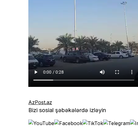
AzPost.az
Bizi sosial şəbəkələrdə izləyin