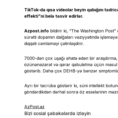
TikTok-da qısa videolar beyin qabığını tədri
effekti”ni belə təsvir edirlər.
Azpost.info
bildirir ki, “The Washington Post”
sürətli dopamin dalğaları vəziyyətində işləməy
diqqəti cəmləməyi çətinləşdirir.
7000-dən çox uşağı əhatə edən bir araşdırma, 
özünənəzarət və qərar qəbuletmə üçün məsul ola
göstərib. Daha çox DEHB-yə bənzər simptomlar
Ayrı bir təcrübə göstərir ki, süni intellekt bot
göndərdikdən dərhal sonra öz esselərinin məzmu
AzPost.az
Bizi sosial şəbəkələrdə izləyin