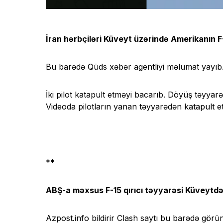
İran hərbçiləri Küveyt üzərində Amerikanın F-
Bu barədə Qüds xəbər agentliyi məlumat yayıb
İki pilot katapult etməyi bacarıb. Döyüş təyyar
Videoda pilotların yanan təyyarədən katapult et
**
ABŞ-a məxsus F-15 qırıcı təyyarəsi Küveyt
Azpost.info bildirir Clash saytı bu barədə görün