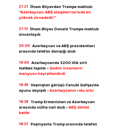
21:21
İlham Əliyevdən Trampa məktub:
“Azərbaycan-ABŞ əlaqələri tarixdə ən
yüksək zirvədədir”
21:13
İlham Əliyev Donald Trampa məktub
ünvanlayıb
20:00
Azərbaycan və ABŞ prezidentləri
arasında telefon danışığı olub
19:00
Azərbaycanda 3200 illik sirli
mətbəx tapıldı –
Qədim insanların
menyusu heyrətləndirdi
18:45
Vaşinqton görüşü Cənubi Qafqazda
oyunu dəyişdi
– Azərbaycanın rolu artır
18:39
Tramp Ermənistan və Azərbaycan
arasında sülhə nail olub –
ABŞ dövlət
katibi
18:37
Paşinyanla Tramp arasında telefon