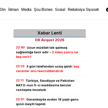
Din
İdman
Media
Şou Biznes
Sosial
Redaksiya Siyasəti
Xəbər Lenti
08 Avqust 2026
22:40
Uzun müddət tək qalmaq
sağlamlığa təsir edir –
2 ildən sonra nə
baş verir?
22:23
3 gün telefondan uzaq qaldı:
baş
verənlər onu təəccübləndirdi
22:11
Türkiyə, Səudiyyə və Pakistan
NATO-nun 5-ci maddəsinə bənzər
razılaşma imzaladı
22:01
Goranboyda evdən 18 yaşlı gənc
qızın meyiti tapıldı