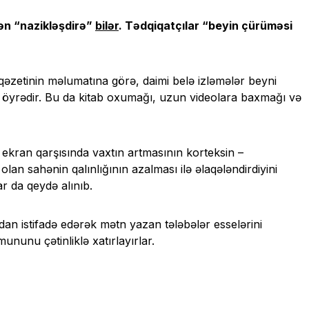
cən “nazikləşdirə”
bilər
. Tədqiqatçılar “beyin çürüməsi
 qəzetinin məlumatına görə, daimi belə izləmələr beyni
ə öyrədir. Bu da kitab oxumağı, uzun videolara baxmağı və
ekran qarşısında vaxtın artmasının korteksin –
n sahənin qalınlığının azalması ilə əlaqələndirdiyini
 da qeydə alınıb.
undan istifadə edərək mətn yazan tələbələr esselərini
nunu çətinliklə xatırlayırlar.