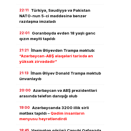
22:11
Türkiyə, Səudiyyə və Pakistan
NATO-nun 5-ci maddəsinə bənzər
razılaşma imzaladı
22:01
Goranboyda evdən 18 yaşlı gənc
qızın meyiti tapıldı
21:21
İlham Əliyevdən Trampa məktub:
“Azərbaycan-ABŞ əlaqələri tarixdə ən
yüksək zirvədədir”
21:13
İlham Əliyev Donald Trampa məktub
ünvanlayıb
20:00
Azərbaycan və ABŞ prezidentləri
arasında telefon danışığı olub
19:00
Azərbaycanda 3200 illik sirli
mətbəx tapıldı –
Qədim insanların
menyusu heyrətləndirdi
18:45
Vaşinqton görüşü Cənubi Qafqazda