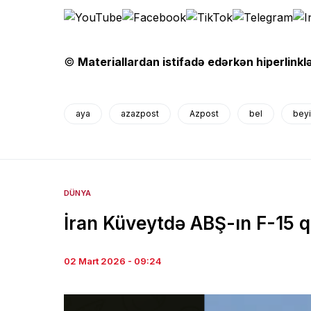
©
Materiallardan istifadə edərkən hiperlinklə
aya
azazpost
Azpost
bel
bey
DÜNYA
İran Küveytdə ABŞ-ın F-15 qı
02 Mart 2026 - 09:24