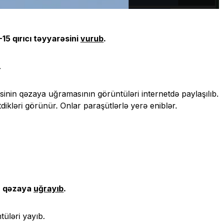
15 qırıcı təyyarəsini
vurub
.
.
əsinin qəzaya uğramasının görüntüləri internetdə paylaşılıb.
dikləri görünür. Onlar paraşütlərlə yerə eniblər.
də qəzaya
uğrayıb
.
tüləri yayıb.