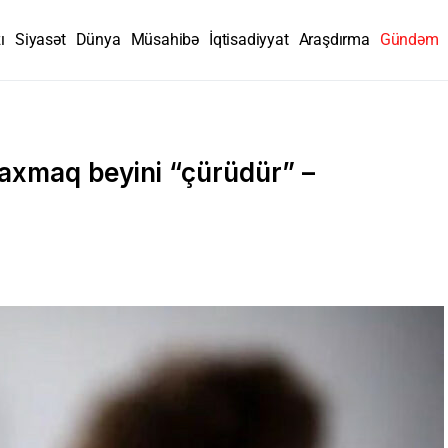
ı
Siyasət
Dünya
Müsahibə
İqtisadiyyat
Araşdırma
Gündəm
baxmaq beyini “çürüdür” –