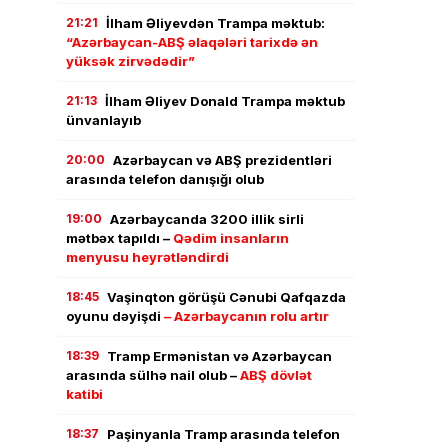
21:21
İlham Əliyevdən Trampa məktub:
“Azərbaycan-ABŞ əlaqələri tarixdə ən
yüksək zirvədədir”
21:13
İlham Əliyev Donald Trampa məktub
ünvanlayıb
20:00
Azərbaycan və ABŞ prezidentləri
arasında telefon danışığı olub
19:00
Azərbaycanda 3200 illik sirli
mətbəx tapıldı –
Qədim insanların
menyusu heyrətləndirdi
18:45
Vaşinqton görüşü Cənubi Qafqazda
oyunu dəyişdi
– Azərbaycanın rolu artır
18:39
Tramp Ermənistan və Azərbaycan
arasında sülhə nail olub –
ABŞ dövlət
katibi
18:37
Paşinyanla Tramp arasında telefon