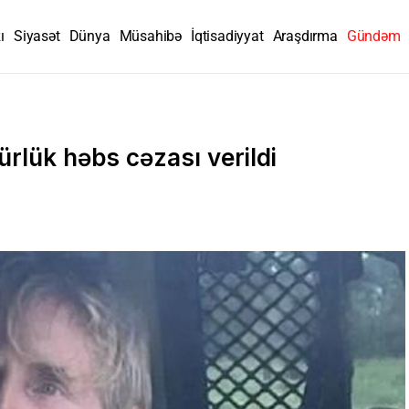
ı
Siyasət
Dünya
Müsahibə
İqtisadiyyat
Araşdırma
Gündəm
rlük həbs cəzası verildi