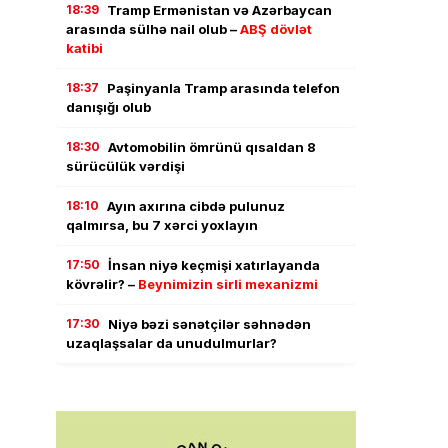
18:39
Tramp Ermənistan və Azərbaycan
arasında sülhə nail olub –
ABŞ dövlət
katibi
18:37
Paşinyanla Tramp arasında telefon
danışığı olub
18:30
Avtomobilin ömrünü qısaldan 8
sürücülük vərdişi
18:10
Ayın axırına cibdə pulunuz
qalmırsa, bu 7 xərci yoxlayın
17:50
İnsan niyə keçmişi xatırlayanda
kövrəlir? –
Beynimizin sirli mexanizmi
17:30
Niyə bəzi sənətçilər səhnədən
uzaqlaşsalar da unudulmurlar?