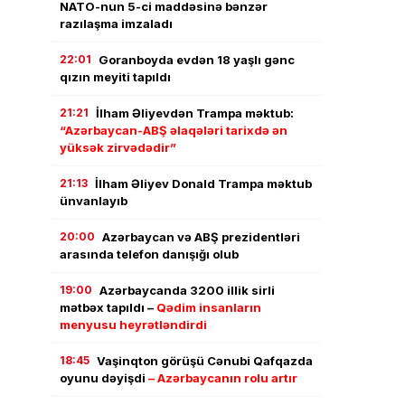
NATO-nun 5-ci maddəsinə bənzər
razılaşma imzaladı
22:01
Goranboyda evdən 18 yaşlı gənc
qızın meyiti tapıldı
21:21
İlham Əliyevdən Trampa məktub:
“Azərbaycan-ABŞ əlaqələri tarixdə ən
yüksək zirvədədir”
21:13
İlham Əliyev Donald Trampa məktub
ünvanlayıb
20:00
Azərbaycan və ABŞ prezidentləri
arasında telefon danışığı olub
19:00
Azərbaycanda 3200 illik sirli
mətbəx tapıldı –
Qədim insanların
menyusu heyrətləndirdi
18:45
Vaşinqton görüşü Cənubi Qafqazda
oyunu dəyişdi
– Azərbaycanın rolu artır