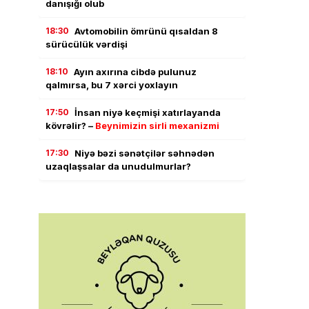
danışığı olub
18:30
Avtomobilin ömrünü qısaldan 8
sürücülük vərdişi
18:10
Ayın axırına cibdə pulunuz
qalmırsa, bu 7 xərci yoxlayın
17:50
İnsan niyə keçmişi xatırlayanda
kövrəlir? –
Beynimizin sirli mexanizmi
17:30
Niyə bəzi sənətçilər səhnədən
uzaqlaşsalar da unudulmurlar?