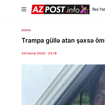
Baş Yaz
DÜNYA
Trampa güllə atan şəxsə ömü
04 Fevral 2026 - 23:18