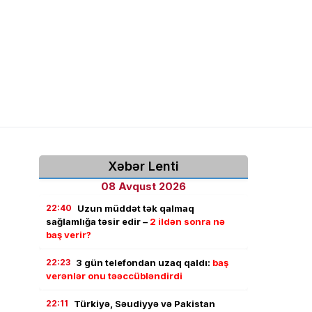
Xəbər Lenti
08 Avqust 2026
22:40
Uzun müddət tək qalmaq
sağlamlığa təsir edir –
2 ildən sonra nə
baş verir?
22:23
3 gün telefondan uzaq qaldı:
baş
verənlər onu təəccübləndirdi
22:11
Türkiyə, Səudiyyə və Pakistan