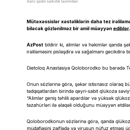
Gənc qadın narkotik təsirindən
Mütəxəssislər xəstəliklərin daha tez irəliləm
biləcək gözlənilməz bir amil müəyyən
ediblər
AzPost
bildirir ki, alimlər və həkimlər qanda şə
irəliləməsini pisləşdirə və sağalmanı gecikdirə b
Dietoloq Anastasiya Qoloborodko bu barədə T
Onun sözlərinə görə, şəkər istisnasız olaraq bütü
tədqiqatlardan birində qeyri-sabit qlükoza səviy
“Alimlər geniş təhlili apardılar və yüksək qlüko
təzahürləri ilə əlaqəli olduğunu müəyyən etdilə
Qoloborodkonun sözlərinə görə, qanda qlükoza
müdafiəsini zəiflədə və virusun nüfuz etməsi üçü