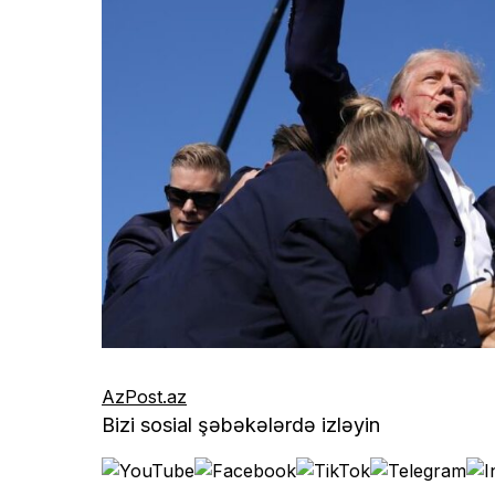
AzPost.az
Bizi sosial şəbəkələrdə izləyin