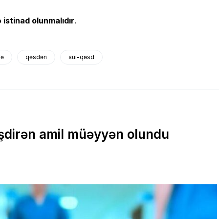
 istinad olunmalıdır
.
rə
qəsdən
sui-qəsd
ləşdirən amil müəyyən olundu