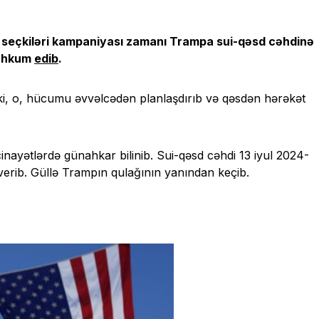
 seçkiləri kampaniyası zamanı Trampa sui-qəsd cəhdinə
məhkum
edib
.
i, o, hücumu əvvəlcədən planlaşdırıb və qəsdən hərəkət
nayətlərdə günahkar bilinib. Sui-qəsd cəhdi 13 iyul 2024-
verib. Güllə Trampın qulağının yanından keçib.