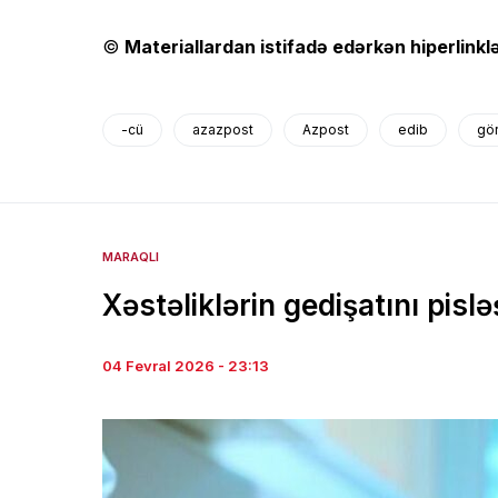
©
Materiallardan istifadə edərkən hiperlinklə
-cü
azazpost
Azpost
edib
gö
MARAQLI
Xəstəliklərin gedişatını pis
04 Fevral 2026 - 23:13