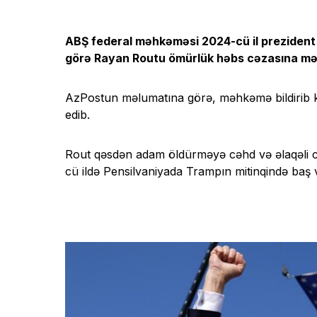
ABŞ federal məhkəməsi 2024-cü il prezident
görə Rayan Routu ömürlük həbs cəzasına 
AzPostun məlumatına görə, məhkəmə bildirib k
edib.
Rout qəsdən adam öldürməyə cəhd və əlaqəli ci
cü ildə Pensilvaniyada Trampın mitinqində baş 