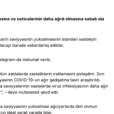
əsinə və nəticələrinin daha ağrılı olmasına səbəb ola
.
kərin səviyyəsinin yüksəlməsinin istənilən xəstəliyin
iləcəyi barədə xəbərdarlıq ediblər.
elegram-da məlumat verib.
n xəstələrdə xəstəliklərin irəliləməsini pisləşdirir. Son
yəsinin COVID-19-un ağır gedişatına təsiri araşdırılıb.
za səviyyələrinin xəstələrdə virus infeksiyasının daha ağır
r”, – deyə mütəxəssis qeyd edir.
 səviyyəsinin yüksəlməsi ağciyərlərdə ilkin immun
n ideal şərait yarada bilər.