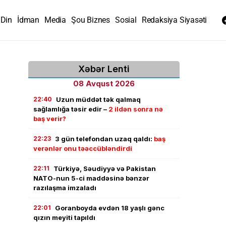
Din
İdman
Media
Şou Biznes
Sosial
Redaksiya Siyasəti
Xəbər Lenti
08 Avqust 2026
22:40
Uzun müddət tək qalmaq
sağlamlığa təsir edir –
2 ildən sonra nə
baş verir?
22:23
3 gün telefondan uzaq qaldı:
baş
verənlər onu təəccübləndirdi
22:11
Türkiyə, Səudiyyə və Pakistan
NATO-nun 5-ci maddəsinə bənzər
razılaşma imzaladı
22:01
Goranboyda evdən 18 yaşlı gənc
qızın meyiti tapıldı