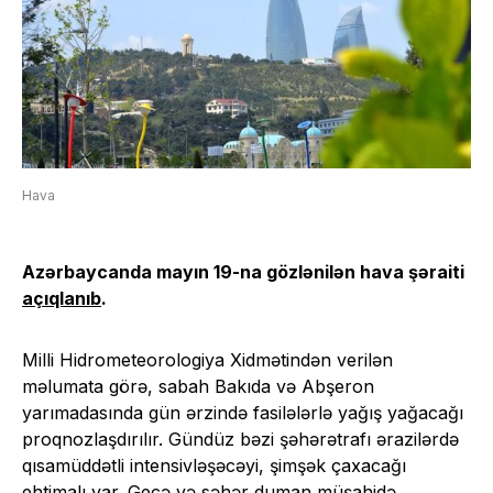
Hava
Azərbaycanda mayın 19-na gözlənilən hava şəraiti
açıqlanıb
.
Milli Hidrometeorologiya Xidmətindən verilən
məlumata görə, sabah Bakıda və Abşeron
yarımadasında gün ərzində fasilələrlə yağış yağacağı
proqnozlaşdırılır. Gündüz bəzi şəhərətrafı ərazilərdə
qısamüddətli intensivləşəcəyi, şimşək çaxacağı
ehtimalı var. Gecə və səhər duman müşahidə