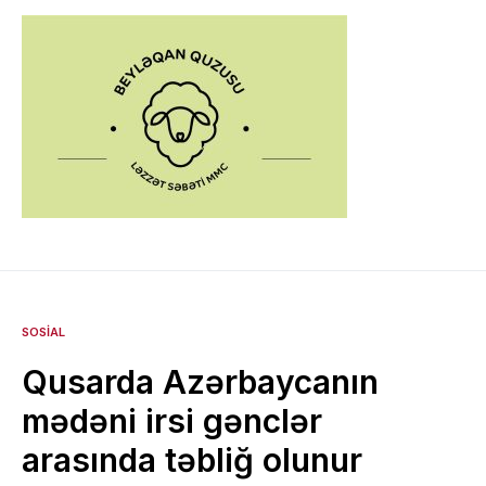
SOSIAL
Qusarda Azərbaycanın
mədəni irsi gənclər
arasında təbliğ olunur