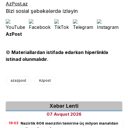
AzPost.az
Bizi sosial şəbəkələrdə izləyin
AzPost
©
Materiallardan istifadə edərkən hiperlinklə
istinad olunmalıdır
.
azazpost
Azpost
Xəbər Lenti
07 Avqust 2026
19:03
Nazirlik 606 mənzilin təmirinə üç milyon manatdan