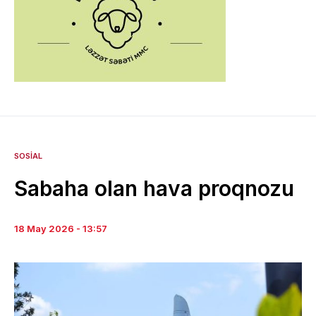
SOSIAL
Sabaha olan hava proqnozu
18 May 2026 - 13:57