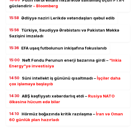
Putin hərbi elitanı nəzarətdə saxlamaq üçün FTX-i
gücləndirir
– Bloomberg
15:58
Ədliyyə naziri Lerikdə vətəndaşları qəbul edib
15:56
Türkiyə, Səudiyyə Ərəbistanı və Pakistan Məkkə
Sazişini imzaladı
15:36
EFA uşaq futbolunun inkişafına fokuslanıb
15:00
Neft Fondu Perunun enerji bazarına girdi –
“Inkia
Energy”yə investisiya
14:50
Süni intellekt iş gününü qısaltmadı –
İşçilər daha
çox işləməyə başlayıb
14:30
ABŞ kəşfiyyatı xəbərdarlıq etdi –
Rusiya NATO
ölkəsinə hücum edə bilər
14:10
Hörmüz boğazında kritik razılaşma –
İran və Oman
60 günlük plan hazırladı