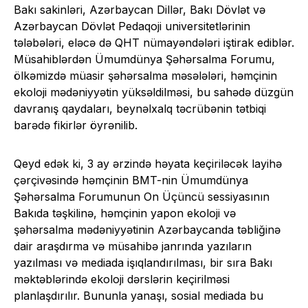
Bakı sakinləri, Azərbaycan Dillər, Bakı Dövlət və
Azərbaycan Dövlət Pedaqoji universitetlərinin
tələbələri, eləcə də QHT nümayəndələri iştirak ediblər.
Müsahiblərdən Ümumdünya Şəhərsalma Forumu,
ölkəmizdə müasir şəhərsalma məsələləri, həmçinin
ekoloji mədəniyyətin yüksəldilməsi, bu sahədə düzgün
davranış qaydaları, beynəlxalq təcrübənin tətbiqi
barədə fikirlər öyrənilib.
Qeyd edək ki, 3 ay ərzində həyata keçiriləcək layihə
çərçivəsində həmçinin BMT-nin Ümumdünya
Şəhərsalma Forumunun On Üçüncü sessiyasının
Bakıda təşkilinə, həmçinin yapon ekoloji və
şəhərsalma mədəniyyətinin Azərbaycanda təbliğinə
dair araşdırma və müsahibə janrında yazıların
yazılması və mediada işıqlandırılması, bir sıra Bakı
məktəblərində ekoloji dərslərin keçirilməsi
planlaşdırılır. Bununla yanaşı, sosial mediada bu