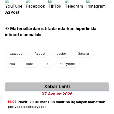
AzPost
©
Materiallardan istifadə edərkən hiperlinklə
istinad olunmalıdır
.
azazpost
Azpost
dəstək
Gənclər
nda
qusar
tə
Yeniyetmə
Xəbər Lenti
07 Avqust 2026
19:03
Nazirlik 606 mənzilin təmirinə üç milyon manatdan
çox vəsait xərcləyəcək