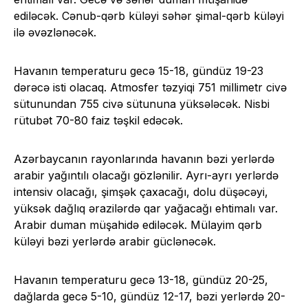
ediləcək. Cənub-qərb küləyi səhər şimal-qərb küləyi
ilə əvəzlənəcək.
Havanın temperaturu gecə 15-18, gündüz 19-23
dərəcə isti olacaq. Atmosfer təzyiqi 751 millimetr civə
sütunundan 755 civə sütununa yüksələcək. Nisbi
rütubət 70-80 faiz təşkil edəcək.
Azərbaycanın rayonlarında havanın bəzi yerlərdə
arabir yağıntılı olacağı gözlənilir. Ayrı-ayrı yerlərdə
intensiv olacağı, şimşək çaxacağı, dolu düşəcəyi,
yüksək dağlıq ərazilərdə qar yağacağı ehtimalı var.
Arabir duman müşahidə ediləcək. Mülayim qərb
küləyi bəzi yerlərdə arabir güclənəcək.
Havanın temperaturu gecə 13-18, gündüz 20-25,
dağlarda gecə 5-10, gündüz 12-17, bəzi yerlərdə 20-