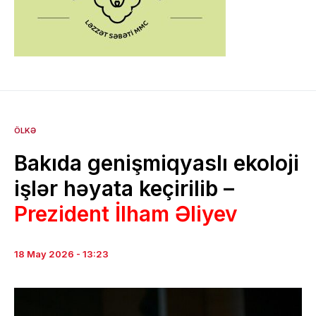
ÖLKƏ
Bakıda genişmiqyaslı ekoloji
işlər həyata keçirilib –
Prezident İlham Əliyev
18 May 2026 - 13:23