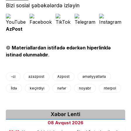
Bizi sosial şəbəkələrdə izləyin
AzPost
©
Materiallardan istifadə edərkən hiperlinklə
istinad olunmalıdır
.
-ci
azazpost
Azpost
əməliyyatlarla
İldə
keçirdiyi
nəfər
noyabr
nterpol
Xəbər Lenti
08 Avqust 2026