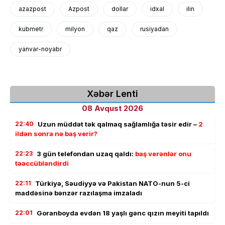
azazpost
Azpost
dollar
idxal
ilin
kubmetr
milyon
qaz
rusiyadan
yanvar-noyabr
Xəbər Lenti
08 Avqust 2026
22:40
Uzun müddət tək qalmaq sağlamlığa təsir edir –
2
ildən sonra nə baş verir?
22:23
3 gün telefondan uzaq qaldı:
baş verənlər onu
təəccübləndirdi
22:11
Türkiyə, Səudiyyə və Pakistan NATO-nun 5-ci
maddəsinə bənzər razılaşma imzaladı
22:01
Goranboyda evdən 18 yaşlı gənc qızın meyiti tapıldı