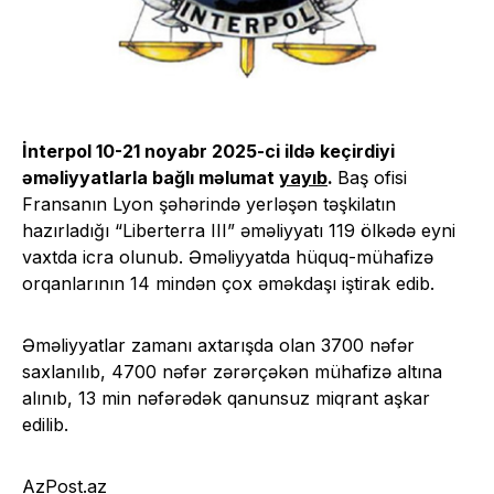
İnterpol 10-21 noyabr 2025-ci ildə keçirdiyi
əməliyyatlarla bağlı məlumat
yayıb
.
Baş ofisi
Fransanın Lyon şəhərində yerləşən təşkilatın
hazırladığı “Liberterra III” əməliyyatı 119 ölkədə eyni
vaxtda icra olunub. Əməliyyatda hüquq-mühafizə
orqanlarının 14 mindən çox əməkdaşı iştirak edib.
Əməliyyatlar zamanı axtarışda olan 3700 nəfər
saxlanılıb, 4700 nəfər zərərçəkən mühafizə altına
alınıb, 13 min nəfərədək qanunsuz miqrant aşkar
edilib.
AzPost.az