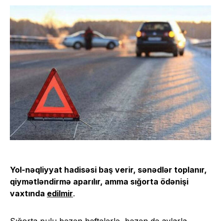
Yol-nəqliyyat hadisəsi baş verir, sənədlər toplanır,
qiymətləndirmə aparılır, amma sığorta ödənişi
vaxtında
edilmir
.
Sığorta pulu bəzən həftələrlə, bəzən də aylarla