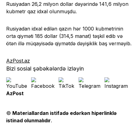
Rusiyadan 26,2 milyon dollar dəyərində 141,6 milyon
kubmetr qaz idxal olunmuşdu.
Rusiyadan idxal edilən qazın hər 1000 kubmetrinin
orta qiyməti 185 dollar (314,5 manat) təşkil edib və
ötən illə müqayisədə qiymətdə dəyişiklik baş verməyib.
AzPost.az
Bizi sosial şəbəkələrdə izləyin
AzPost
©
Materiallardan istifadə edərkən hiperlinklə
istinad olunmalıdır
.