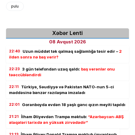
pulu
Xəbər Lenti
08 Avqust 2026
22:40
Uzun müddət tək qalmaq sağlamlığa təsir edir –
2
ildən sonra nə baş verir?
22:23
3 gün telefondan uzaq qaldı:
baş verənlər onu
təəccübləndirdi
22:11
Türkiyə, Səudiyyə və Pakistan NATO-nun 5-ci
maddəsinə bənzər razılaşma imzaladı
22:01
Goranboyda evdən 18 yaşlı gənc qızın meyiti tapıldı
21:21
İlham Əliyevdən Trampa məktub:
“Azərbaycan-ABŞ
əlaqələri tarixdə ən yüksək zirvədədir”
21:13
İlham Əliyev Donald Trampa məktub ünvanlayıb