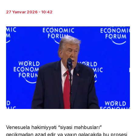
27 Yanvar 2026 - 10:42
Venesuela hakimiyyəti “siyasi məhbusları”
gecikmədən azad edir və yaxın gələcəkdə bu prosesi