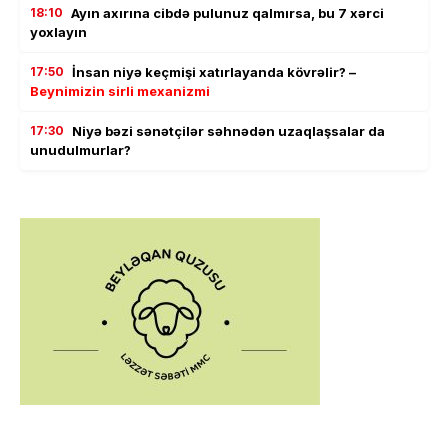
18:10
Ayın axırına cibdə pulunuz qalmırsa, bu 7 xərci
yoxlayın
17:50
İnsan niyə keçmişi xatırlayanda kövrəlir? –
Beynimizin sirli mexanizmi
17:30
Niyə bəzi sənətçilər səhnədən uzaqlaşsalar da
unudulmurlar?