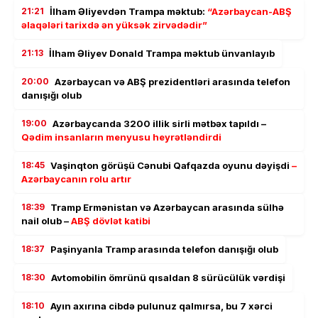
21:21
İlham Əliyevdən Trampa məktub:
“Azərbaycan-ABŞ
əlaqələri tarixdə ən yüksək zirvədədir”
21:13
İlham Əliyev Donald Trampa məktub ünvanlayıb
20:00
Azərbaycan və ABŞ prezidentləri arasında telefon
danışığı olub
19:00
Azərbaycanda 3200 illik sirli mətbəx tapıldı –
Qədim insanların menyusu heyrətləndirdi
18:45
Vaşinqton görüşü Cənubi Qafqazda oyunu dəyişdi
–
Azərbaycanın rolu artır
18:39
Tramp Ermənistan və Azərbaycan arasında sülhə
nail olub –
ABŞ dövlət katibi
18:37
Paşinyanla Tramp arasında telefon danışığı olub
18:30
Avtomobilin ömrünü qısaldan 8 sürücülük vərdişi
18:10
Ayın axırına cibdə pulunuz qalmırsa, bu 7 xərci