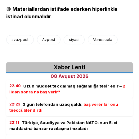
©
Materiallardan istifadə edərkən hiperlinklə
istinad olunmalıdır
.
azazpost
Azpost
siyasi
Venesuela
Xəbər Lenti
08 Avqust 2026
22:40
Uzun müddət tək qalmaq sağlamlığa təsir edir –
2
ildən sonra nə baş verir?
22:23
3 gün telefondan uzaq qaldı:
baş verənlər onu
təəccübləndirdi
22:11
Türkiyə, Səudiyyə və Pakistan NATO-nun 5-ci
maddəsinə bənzər razılaşma imzaladı