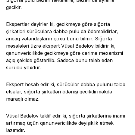
gecikir.
Ekspertlər deyirlər ki, gecikməyə görə sığorta
şirkətləri sürücülərə dəbbə pulu da ödəməlidirlər,
ancaq vətəndaşların çoxu bunu bilmir. Sığorta
məsələləri üzrə ekspert Vüsal Bədəlov bildirir ki,
qanunvericilikdə gecikməyə görə cərimə mexanizmi
açıq şəkildə göstərilib. Sadəcə bunu tələb edən
sürücü yoxdur.
Ekspert hesab edir ki, sürücülər dəbbə pulunu tələb
etsələr, sığorta şirkətləri ödənişi gecikdirməkdə
maraqlı olmaz.
Vüsal Bədəlov təklif edir ki, sığorta şirkətlərinə inamı
artırmaq üçün qanunvericilikdə dəyişiklik etmək
lazımdır.