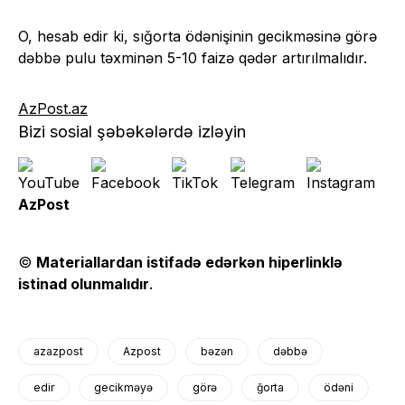
O, hesab edir ki, sığorta ödənişinin gecikməsinə görə
dəbbə pulu təxminən 5-10 faizə qədər artırılmalıdır.
AzPost.az
Bizi sosial şəbəkələrdə izləyin
AzPost
©
Materiallardan istifadə edərkən hiperlinklə
istinad olunmalıdır
.
azazpost
Azpost
bəzən
dəbbə
edir
gecikməyə
görə
ğorta
ödəni