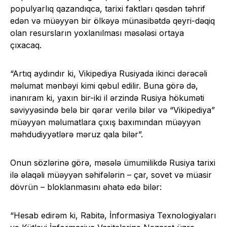
populyarlıq qazandıqca, tarixi faktları qəsdən təhrif
edən və müəyyən bir ölkəyə münasibətdə qeyri-dəqiq
olan resursların yoxlanılması məsələsi ortaya
çıxacaq.
“Artıq aydındır ki, Vikipediya Rusiyada ikinci dərəcəli
məlumat mənbəyi kimi qəbul edilir. Buna görə də,
inanıram ki, yaxın bir-iki il ərzində Rusiya hökuməti
səviyyəsində belə bir qərar verilə bilər və “Vikipediya”
müəyyən məlumatlara çıxış baxımından müəyyən
məhdudiyyətlərə məruz qala bilər”.
Onun sözlərinə görə, məsələ ümumilikdə Rusiya tarixi
ilə əlaqəli müəyyən səhifələrin – çar, sovet və müasir
dövrün – bloklanmasını əhatə edə bilər:
“Hesab edirəm ki, Rabitə, İnformasiya Texnologiyaları