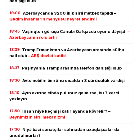
danışığı olub
19:00
Azərbaycanda 3200 illik sirli mətbəx tapıldı –
Qədim insanların menyusu heyrətləndirdi
18:45
Vaşinqton görüşü Cənubi Qafqazda oyunu dəyişdi
–
Azərbaycanın rolu artır
18:39
Tramp Ermənistan və Azərbaycan arasında sülhə
nail olub –
ABŞ dövlət katibi
18:37
Paşinyanla Tramp arasında telefon danışığı olub
18:30
Avtomobilin ömrünü qısaldan 8 sürücülük vərdişi
18:10
Ayın axırına cibdə pulunuz qalmırsa, bu 7 xərci
yoxlayın
17:50
İnsan niyə keçmişi xatırlayanda kövrəlir? –
Beynimizin sirli mexanizmi
17:30
Niyə bəzi sənətçilər səhnədən uzaqlaşsalar da
unudulmurlar?