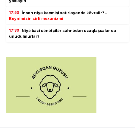
yoxlayın
17:50
İnsan niyə keçmişi xatırlayanda kövrəlir? –
Beynimizin sirli mexanizmi
17:30
Niyə bəzi sənətçilər səhnədən uzaqlaşsalar da
unudulmurlar?