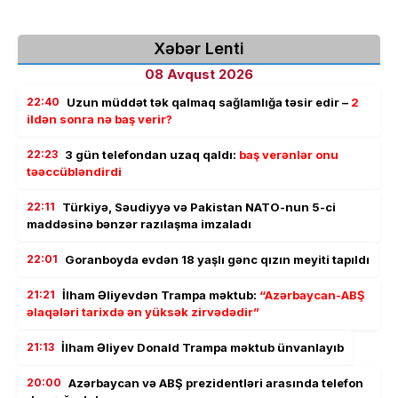
Xəbər Lenti
08 Avqust 2026
22:40
Uzun müddət tək qalmaq sağlamlığa təsir edir –
2
ildən sonra nə baş verir?
22:23
3 gün telefondan uzaq qaldı:
baş verənlər onu
təəccübləndirdi
22:11
Türkiyə, Səudiyyə və Pakistan NATO-nun 5-ci
maddəsinə bənzər razılaşma imzaladı
22:01
Goranboyda evdən 18 yaşlı gənc qızın meyiti tapıldı
21:21
İlham Əliyevdən Trampa məktub:
“Azərbaycan-ABŞ
əlaqələri tarixdə ən yüksək zirvədədir”
21:13
İlham Əliyev Donald Trampa məktub ünvanlayıb
20:00
Azərbaycan və ABŞ prezidentləri arasında telefon