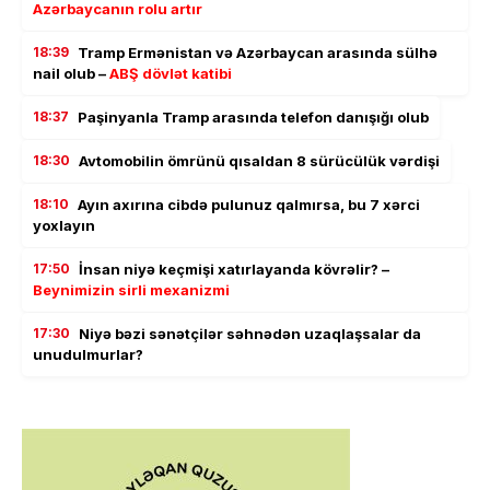
Azərbaycanın rolu artır
18:39
Tramp Ermənistan və Azərbaycan arasında sülhə
nail olub –
ABŞ dövlət katibi
18:37
Paşinyanla Tramp arasında telefon danışığı olub
18:30
Avtomobilin ömrünü qısaldan 8 sürücülük vərdişi
18:10
Ayın axırına cibdə pulunuz qalmırsa, bu 7 xərci
yoxlayın
17:50
İnsan niyə keçmişi xatırlayanda kövrəlir? –
Beynimizin sirli mexanizmi
17:30
Niyə bəzi sənətçilər səhnədən uzaqlaşsalar da
unudulmurlar?