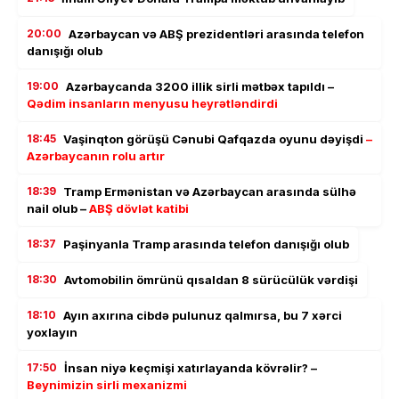
20:00
Azərbaycan və ABŞ prezidentləri arasında telefon
danışığı olub
19:00
Azərbaycanda 3200 illik sirli mətbəx tapıldı –
Qədim insanların menyusu heyrətləndirdi
18:45
Vaşinqton görüşü Cənubi Qafqazda oyunu dəyişdi
–
Azərbaycanın rolu artır
18:39
Tramp Ermənistan və Azərbaycan arasında sülhə
nail olub –
ABŞ dövlət katibi
18:37
Paşinyanla Tramp arasında telefon danışığı olub
18:30
Avtomobilin ömrünü qısaldan 8 sürücülük vərdişi
18:10
Ayın axırına cibdə pulunuz qalmırsa, bu 7 xərci
yoxlayın
17:50
İnsan niyə keçmişi xatırlayanda kövrəlir? –
Beynimizin sirli mexanizmi