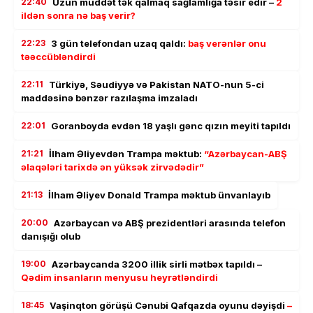
22:40
Uzun müddət tək qalmaq sağlamlığa təsir edir –
2
ildən sonra nə baş verir?
22:23
3 gün telefondan uzaq qaldı:
baş verənlər onu
təəccübləndirdi
22:11
Türkiyə, Səudiyyə və Pakistan NATO-nun 5-ci
maddəsinə bənzər razılaşma imzaladı
22:01
Goranboyda evdən 18 yaşlı gənc qızın meyiti tapıldı
21:21
İlham Əliyevdən Trampa məktub:
“Azərbaycan-ABŞ
əlaqələri tarixdə ən yüksək zirvədədir”
21:13
İlham Əliyev Donald Trampa məktub ünvanlayıb
20:00
Azərbaycan və ABŞ prezidentləri arasında telefon
danışığı olub
19:00
Azərbaycanda 3200 illik sirli mətbəx tapıldı –
Qədim insanların menyusu heyrətləndirdi
18:45
Vaşinqton görüşü Cənubi Qafqazda oyunu dəyişdi
–