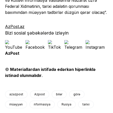
və Kütləvi İnformasiya Vasitələrinə Nəzarət üzrə
Federal Xidmətinin, tarixi ədalətin qorunması
baxımından müəyyən tədbirlər düzgün qərar olacaq”.
AzPost.az
Bizi sosial şəbəkələrdə izləyin
AzPost
©
Materiallardan istifadə edərkən hiperlinklə
istinad olunmalıdır
.
azazpost
Azpost
bilər
görə
müəyyən
nformasiya
Rusiya
tarixi