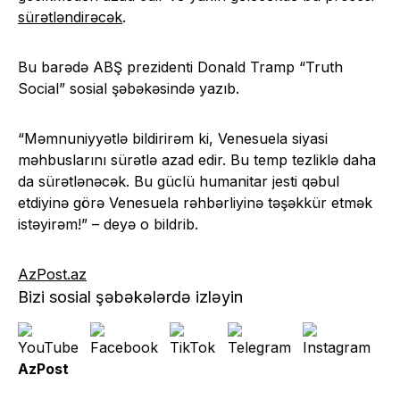
sürətləndirəcək
.
Bu barədə ABŞ prezidenti Donald Tramp “Truth
Social” sosial şəbəkəsində yazıb.
“Məmnuniyyətlə bildirirəm ki, Venesuela siyasi
məhbuslarını sürətlə azad edir. Bu temp tezliklə daha
da sürətlənəcək. Bu güclü humanitar jesti qəbul
etdiyinə görə Venesuela rəhbərliyinə təşəkkür etmək
istəyirəm!” – deyə o bildrib.
AzPost.az
Bizi sosial şəbəkələrdə izləyin
AzPost