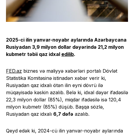
2025-ci ilin yanvar-noyabr aylarında Azərbaycana
Rusiyadan 3,9 milyon dollar dəyərində 21,2 milyon
kubmetr təbii qaz idxal
edilib
.
FED.az
biznes və maliyyə xəbərləri portalı Dövlət
Statistika Komitəsinə istinadən xəbər verir ki,
Rusiyadan qaz idxalı ötən ilin eyni dövrü ilə
müqayisədə kəskin azalıb. Belə ki, idxal dəyər ifadəsilə
22,3 milyon dollar (85%), miqdar ifadəsilə isə 120,4
milyon kubmetr (85%) düşüb. Başqa sözlə,
Rusiyadan qaz idxalı
6,7 dəfə
azalıb.
Qeyd edək ki, 2024-cü ilin yanvar-noyabr aylarında