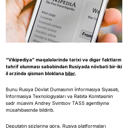
“Vikipediya” məqalələrində tarixi və digər faktların
təhrif olunması səbəbindən Rusiyada növbəti bir-iki
il ərzində qismən bloklana
bilər
.
Bunu Rusiya Dövlət Dumasının İnformasiya Siyasəti,
İnformasiya Texnologiyaları və Rabitə Komitəsinin
sədr müavini Andrey Svintsov TASS agentliyinə
müsahibəsində bildirib.
Deputatın sözlərinə görə, Rusiya platformaları