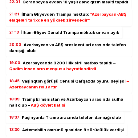
22:01
Goranboyda evdən 18 yaşlı gənc qızın meyiti tapıldı
21:21
İlham Əliyevdən Trampa məktub:
“Azərbaycan-ABŞ
əlaqələri tarixdə ən yüksək zirvədədir”
21:13
İlham Əliyev Donald Trampa məktub ünvanlayıb
20:00
Azərbaycan və ABŞ prezidentləri arasında telefon
danışığı olub
19:00
Azərbaycanda 3200 illik sirli mətbəx tapıldı –
Qədim insanların menyusu heyrətləndirdi
18:45
Vaşinqton görüşü Cənubi Qafqazda oyunu dəyişdi
–
Azərbaycanın rolu artır
18:39
Tramp Ermənistan və Azərbaycan arasında sülhə
nail olub –
ABŞ dövlət katibi
18:37
Paşinyanla Tramp arasında telefon danışığı olub
18:30
Avtomobilin ömrünü qısaldan 8 sürücülük vərdişi