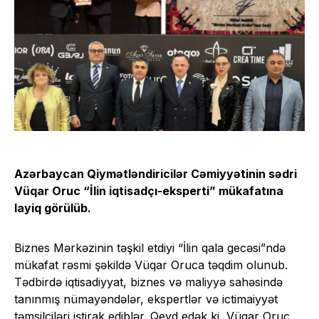
Azərbaycan Qiymətləndiricilər Cəmiyyətinin sədri
Vüqar Oruc “İlin iqtisadçı-eksperti” mükafatına
layiq görülüb.
Biznes Mərkəzinin təşkil etdiyi “İlin qala gecəsi”ndə
mükafat rəsmi şəkildə Vüqar Oruca təqdim olunub.
Tədbirdə iqtisadiyyat, biznes və maliyyə sahəsində
tanınmış nümayəndələr, ekspertlər və ictimaiyyət
təmsilçiləri iştirak ediblər. Qeyd edək ki, Vüqar Oruc