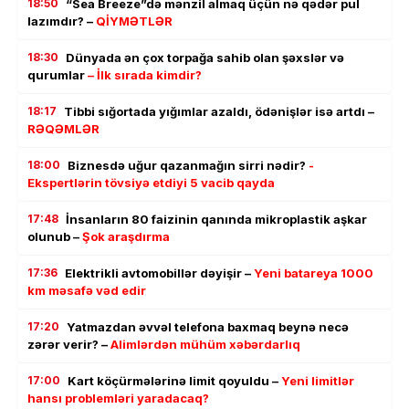
18:50
“Sea Breeze”də mənzil almaq üçün nə qədər pul
lazımdır? –
QİYMƏTLƏR
18:30
Dünyada ən çox torpağa sahib olan şəxslər və
qurumlar
– İlk sırada kimdir?
18:17
Tibbi sığortada yığımlar azaldı, ödənişlər isə artdı –
RƏQƏMLƏR
18:00
Biznesdə uğur qazanmağın sirri nədir?
-
Ekspertlərin tövsiyə etdiyi 5 vacib qayda
17:48
İnsanların 80 faizinin qanında mikroplastik aşkar
olunub –
Şok araşdırma
17:36
Elektrikli avtomobillər dəyişir –
Yeni batareya 1000
km məsafə vəd edir
17:20
Yatmazdan əvvəl telefona baxmaq beynə necə
zərər verir? –
Alimlərdən mühüm xəbərdarlıq
17:00
Kart köçürmələrinə limit qoyuldu –
Yeni limitlər
hansı problemləri yaradacaq?