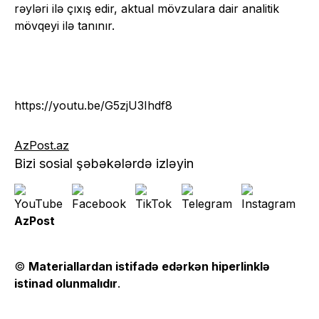
rəyləri ilə çıxış edir, aktual mövzulara dair analitik
mövqeyi ilə tanınır.
https://youtu.be/G5zjU3Ihdf8
AzPost.az
Bizi sosial şəbəkələrdə izləyin
AzPost
©
Materiallardan istifadə edərkən hiperlinklə
istinad olunmalıdır
.