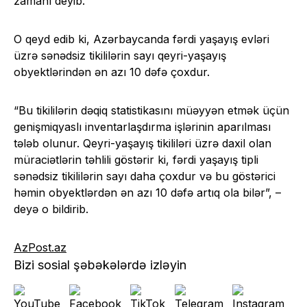
zamanı deyib.
O qeyd edib ki, Azərbaycanda fərdi yaşayış evləri
üzrə sənədsiz tikililərin sayı qeyri-yaşayış
obyektlərindən ən azı 10 dəfə çoxdur.
“Bu tikililərin dəqiq statistikasını müəyyən etmək üçün
genişmiqyaslı inventarlaşdırma işlərinin aparılması
tələb olunur. Qeyri-yaşayış tikililəri üzrə daxil olan
müraciətlərin təhlili göstərir ki, fərdi yaşayış tipli
sənədsiz tikililərin sayı daha çoxdur və bu göstərici
həmin obyektlərdən ən azı 10 dəfə artıq ola bilər”, –
deyə o bildirib.
AzPost.az
Bizi sosial şəbəkələrdə izləyin