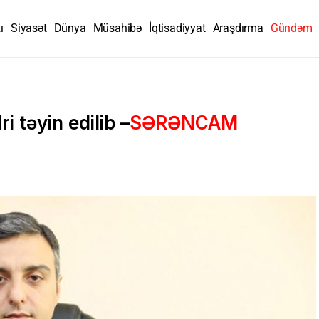
ı
Siyasət
Dünya
Müsahibə
İqtisadiyyat
Araşdırma
Gündəm
 təyin edilib –
SƏRƏNCAM