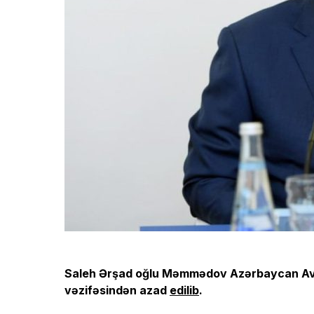
Saleh Ərşad oğlu Məmmədov Azərbaycan Avtom
vəzifəsindən azad
edilib
.