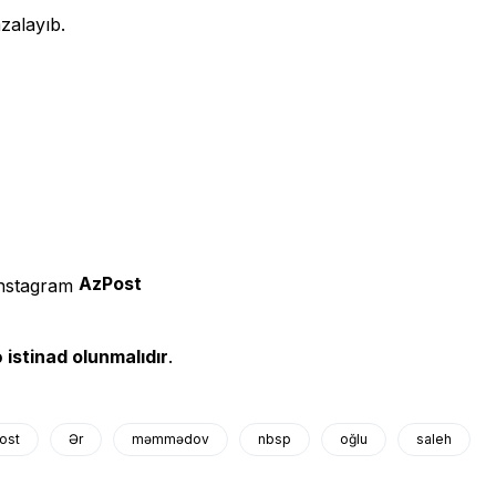
zalayıb.
AzPost
 istinad olunmalıdır
.
ost
Ər
məmmədov
nbsp
oğlu
saleh