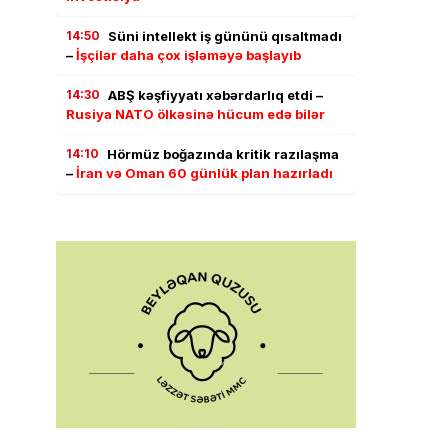
14:50
Süni intellekt iş gününü qısaltmadı
–
İşçilər daha çox işləməyə başlayıb
14:30
ABŞ kəşfiyyatı xəbərdarlıq etdi –
Rusiya NATO ölkəsinə hücum edə bilər
14:10
Hörmüz boğazında kritik razılaşma
–
İran və Oman 60 günlük plan hazırladı