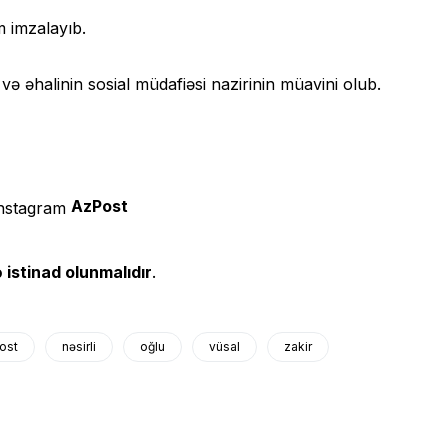
 imzalayıb.
ə əhalinin sosial müdafiəsi nazirinin müavini olub.
AzPost
 istinad olunmalıdır
.
ost
nəsirli
oğlu
vüsal
zakir