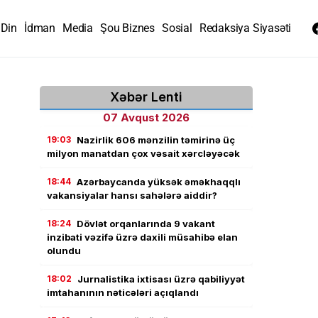
Din
İdman
Media
Şou Biznes
Sosial
Redaksiya Siyasəti
Xəbər Lenti
07 Avqust 2026
19:03
Nazirlik 606 mənzilin təmirinə üç
milyon manatdan çox vəsait xərcləyəcək
18:44
Azərbaycanda yüksək əməkhaqqlı
vakansiyalar hansı sahələrə aiddir?
18:24
Dövlət orqanlarında 9 vakant
inzibati vəzifə üzrə daxili müsahibə elan
olundu
18:02
Jurnalistika ixtisası üzrə qabiliyyət
imtahanının nəticələri açıqlandı