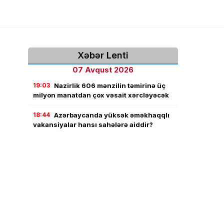
Xəbər Lenti
07 Avqust 2026
19:03
Nazirlik 606 mənzilin təmirinə üç
milyon manatdan çox vəsait xərcləyəcək
18:44
Azərbaycanda yüksək əməkhaqqlı
vakansiyalar hansı sahələrə aiddir?
18:24
Dövlət orqanlarında 9 vakant
inzibati vəzifə üzrə daxili müsahibə elan
olundu
18:02
Jurnalistika ixtisası üzrə qabiliyyət
imtahanının nəticələri açıqlandı
17:43
Həftəsonu güclü külək əsəcək –
XƏBƏRDARLIQ