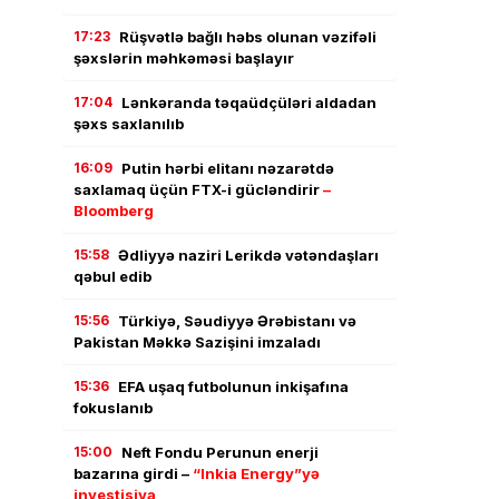
17:23
Rüşvətlə bağlı həbs olunan vəzifəli
şəxslərin məhkəməsi başlayır
17:04
Lənkəranda təqaüdçüləri aldadan
şəxs saxlanılıb
16:09
Putin hərbi elitanı nəzarətdə
saxlamaq üçün FTX-i gücləndirir
–
Bloomberg
15:58
Ədliyyə naziri Lerikdə vətəndaşları
qəbul edib
15:56
Türkiyə, Səudiyyə Ərəbistanı və
Pakistan Məkkə Sazişini imzaladı
15:36
EFA uşaq futbolunun inkişafına
fokuslanıb
15:00
Neft Fondu Perunun enerji
bazarına girdi –
“Inkia Energy”yə
investisiya