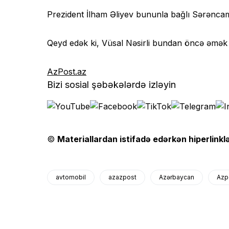
Prezident İlham Əliyev bununla bağlı Sərəncam
Qeyd edək ki, Vüsal Nəsirli bundan öncə əmək v
AzPost.az
Bizi sosial şəbəkələrdə izləyin
©
Materiallardan istifadə edərkən hiperlinklə
avtomobil
azazpost
Azərbaycan
Azp