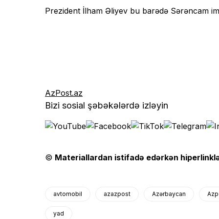
Prezident İlham Əliyev bu barədə Sərəncam im
AzPost.az
Bizi sosial şəbəkələrdə izləyin
©
Materiallardan istifadə edərkən hiperlinklə
avtomobil
azazpost
Azərbaycan
Azp
yad