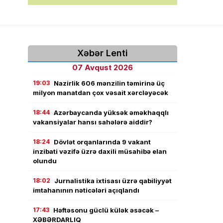
Xəbər Lenti
07 Avqust 2026
19:03
Nazirlik 606 mənzilin təmirinə üç
milyon manatdan çox vəsait xərcləyəcək
18:44
Azərbaycanda yüksək əməkhaqqlı
vakansiyalar hansı sahələrə aiddir?
18:24
Dövlət orqanlarında 9 vakant
inzibati vəzifə üzrə daxili müsahibə elan
olundu
18:02
Jurnalistika ixtisası üzrə qabiliyyət
imtahanının nəticələri açıqlandı
17:43
Həftəsonu güclü külək əsəcək –
XƏBƏRDARLIQ