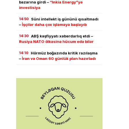
bazarına girdi –
“Inkia Energy”yə
investisiya
14:50
Süni intellekt iş gününü qısaltmadı
–
İşçilər daha çox işləməyə başlayıb
14:30
ABŞ kəşfiyyatı xəbərdarlıq etdi –
Rusiya NATO ölkəsinə hücum edə bilər
14:10
Hörmüz boğazında kritik razılaşma
–
İran və Oman 60 günlük plan hazırladı