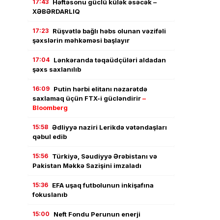
17:43
Həftəsonu güclü külək əsəcək –
XƏBƏRDARLIQ
17:23
Rüşvətlə bağlı həbs olunan vəzifəli
şəxslərin məhkəməsi başlayır
17:04
Lənkəranda təqaüdçüləri aldadan
şəxs saxlanılıb
16:09
Putin hərbi elitanı nəzarətdə
saxlamaq üçün FTX-i gücləndirir
–
Bloomberg
15:58
Ədliyyə naziri Lerikdə vətəndaşları
qəbul edib
15:56
Türkiyə, Səudiyyə Ərəbistanı və
Pakistan Məkkə Sazişini imzaladı
15:36
EFA uşaq futbolunun inkişafına
fokuslanıb
15:00
Neft Fondu Perunun enerji