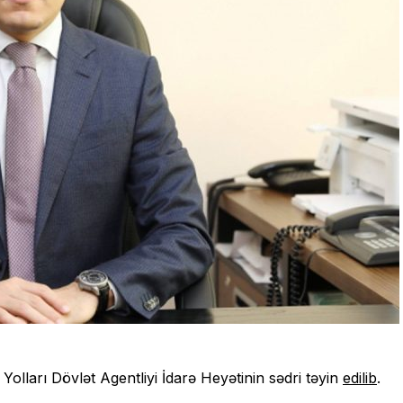
olları Dövlət Agentliyi İdarə Heyətinin sədri təyin
edilib
.