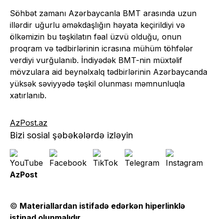
Söhbət zamanı Azərbaycanla BMT arasında uzun
illərdir uğurlu əməkdaşlığın həyata keçirildiyi və
ölkəmizin bu təşkilatın fəal üzvü olduğu, onun
proqram və tədbirlərinin icrasına mühüm töhfələr
verdiyi vurğulanıb. İndiyədək BMT-nin müxtəlif
mövzulara aid beynəlxalq tədbirlərinin Azərbaycanda
yüksək səviyyədə təşkil olunması məmnunluqla
xatırlanıb.
AzPost.az
Bizi sosial şəbəkələrdə izləyin
AzPost
©
Materiallardan istifadə edərkən hiperlinklə
istinad olunmalıdır
.