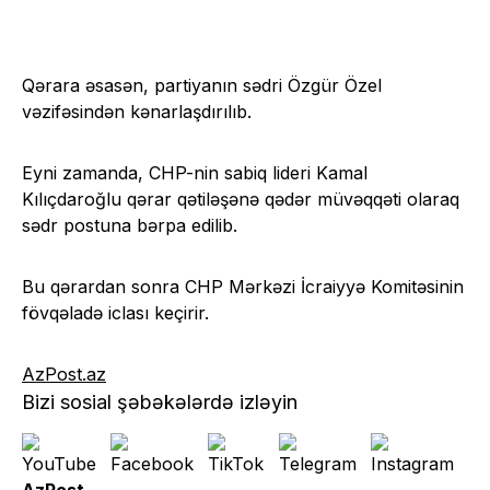
Qərara əsasən, partiyanın sədri Özgür Özel
vəzifəsindən kənarlaşdırılıb.
Eyni zamanda, CHP-nin sabiq lideri Kamal
Kılıçdaroğlu qərar qətiləşənə qədər müvəqqəti olaraq
sədr postuna bərpa edilib.
Bu qərardan sonra CHP Mərkəzi İcraiyyə Komitəsinin
fövqəladə iclası keçirir.
AzPost.az
Bizi sosial şəbəkələrdə izləyin
AzPost