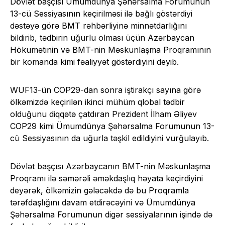
Dövlət başçısı Ümumdünya Şəhərsalma Forumunun
13-cü Sessiyasının keçirilməsi ilə bağlı göstərdiyi
dəstəyə görə BMT rəhbərliyinə minnətdarlığını
bildirib, tədbirin uğurlu olması üçün Azərbaycan
Hökumətinin və BMT-nin Məskunlaşma Proqramının
bir komanda kimi fəaliyyət göstərdiyini deyib.
WUF13-ün COP29-dan sonra iştirakçı sayına görə
ölkəmizdə keçirilən ikinci mühüm qlobal tədbir
olduğunu diqqətə çatdıran Prezident İlham Əliyev
COP29 kimi Ümumdünya Şəhərsalma Forumunun 13-
cü Sessiyasının da uğurla təşkil edildiyini vurğulayıb.
Dövlət başçısı Azərbaycanın BMT-nin Məskunlaşma
Proqramı ilə səmərəli əməkdaşlıq həyata keçirdiyini
deyərək, ölkəmizin gələcəkdə də bu Proqramla
tərəfdaşlığını davam etdirəcəyini və Ümumdünya
Şəhərsalma Forumunun digər sessiyalarının işində də