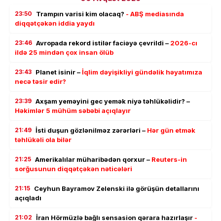
23:50
Trampın varisi kim olacaq?
- ABŞ mediasında
diqqətçəkən iddia yaydı
23:46
Avropada rekord istilər faciəyə çevrildi –
2026-cı
ildə 25 mindən çox insan ölüb
23:43
Planet isinir –
İqlim dəyişikliyi gündəlik həyatımıza
necə təsir edir?
23:39
Axşam yeməyini gec yemək niyə təhlükəlidir? –
Həkimlər 5 mühüm səbəbi açıqlayır
21:49
İsti duşun gözlənilməz zərərləri –
Hər gün etmək
təhlükəli ola bilər
21:25
Amerikalılar müharibədən qorxur –
Reuters-in
sorğusunun diqqətçəkən nəticələri
21:15
Ceyhun Bayramov Zelenski ilə görüşün detallarını
açıqladı
21:02
İran Hörmüzlə bağlı sensasion qərara hazırlaşır
-