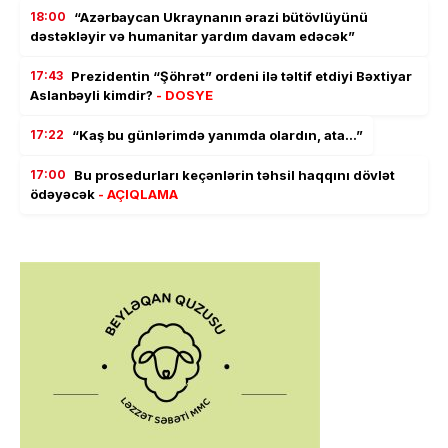
18:00
“Azərbaycan Ukraynanın ərazi bütövlüyünü
dəstəkləyir və humanitar yardım davam edəcək”
17:43
Prezidentin “Şöhrət” ordeni ilə təltif etdiyi Bəxtiyar
Aslanbəyli kimdir?
- DOSYE
17:22
“Kaş bu günlərimdə yanımda olardın, ata…”
17:00
Bu prosedurları keçənlərin təhsil haqqını dövlət
ödəyəcək
- AÇIQLAMA