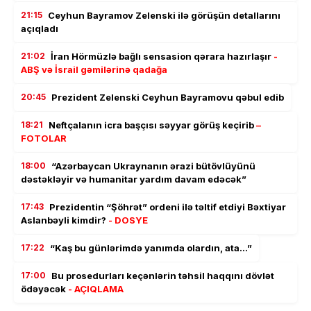
21:15
Ceyhun Bayramov Zelenski ilə görüşün detallarını
açıqladı
21:02
İran Hörmüzlə bağlı sensasion qərara hazırlaşır
-
ABŞ və İsrail gəmilərinə qadağa
20:45
Prezident Zelenski Ceyhun Bayramovu qəbul edib
18:21
Neftçalanın icra başçısı səyyar görüş keçirib
–
FOTOLAR
18:00
“Azərbaycan Ukraynanın ərazi bütövlüyünü
dəstəkləyir və humanitar yardım davam edəcək”
17:43
Prezidentin “Şöhrət” ordeni ilə təltif etdiyi Bəxtiyar
Aslanbəyli kimdir?
- DOSYE
17:22
“Kaş bu günlərimdə yanımda olardın, ata…”
17:00
Bu prosedurları keçənlərin təhsil haqqını dövlət
ödəyəcək
- AÇIQLAMA