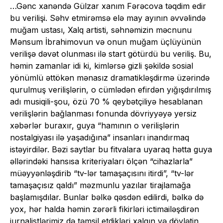
…Gənc xanəndə Gülzar xanım Fərəcova təqdim edir
bu verilişi. Səhv etmirəmsə elə may ayının əvvəlində
muğam ustası, Xalq artisti, səhnəmizin məcnunu
Mənsum İbrahimovun və onun muğam üçlüyünün
verilişə dəvət olunması ilə start götürdü bu veriliş. Bu,
həmin zamanlar idi ki, kimlərsə gizli şəkildə sosial
yönümlü əttökən mənasız dramatikləşdirmə üzərində
qurulmuş verilişlərin, o cümlədən efirdən yığışdırılmış
adı musiqili-şou, özü 70 % qeybətçiliyə hesablanan
verilişlərin bağlanması fonunda dövriyyəyə yersiz
xəbərlər buraxır, guya “hamının o verilişlərin
nostalgiyası ilə yaşadığına” insanları inandırmaq
istəyirdilər. Bəzi saytlar bu fitvalara uyaraq hətta guya
əllərindəki hansısa kriteriyaları ölçən “cihazlarla”
müəyyənləşdirib “tv-lər tamaşaçısını itirdi”, “tv-lər
tamaşaçısız qaldı” məzmunlu yazılar tirajlamağa
başlamışdılar. Bunlar bəlkə qəsdən edilirdi, bəlkə də
yox, hər halda həmin zərərli fikirləri ictimailəşdirən
jurnalistlərimiz də təmsil etdikləri xalqın və dövlətin