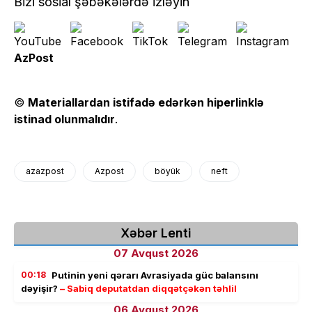
Bizi sosial şəbəkələrdə izləyin
AzPost
©
Materiallardan istifadə edərkən hiperlinklə
istinad olunmalıdır
.
azazpost
Azpost
böyük
neft
Xəbər Lenti
07 Avqust 2026
00:18
Putinin yeni qərarı Avrasiyada güc balansını
dəyişir?
– Sabiq deputatdan diqqətçəkən təhlil
06 Avqust 2026