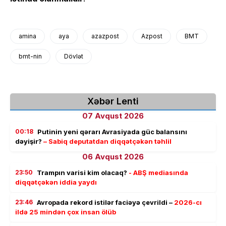
amina
aya
azazpost
Azpost
BMT
bmt-nin
Dövlət
Xəbər Lenti
07 Avqust 2026
00:18
Putinin yeni qərarı Avrasiyada güc balansını
dəyişir?
– Sabiq deputatdan diqqətçəkən təhlil
06 Avqust 2026
23:50
Trampın varisi kim olacaq?
- ABŞ mediasında
diqqətçəkən iddia yaydı
23:46
Avropada rekord istilər faciəyə çevrildi –
2026-cı
ildə 25 mindən çox insan ölüb