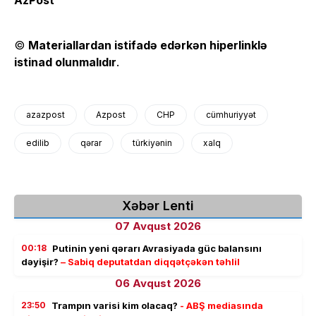
©
Materiallardan istifadə edərkən hiperlinklə
istinad olunmalıdır
.
azazpost
Azpost
CHP
cümhuriyyət
edilib
qərar
türkiyənin
xalq
Xəbər Lenti
07 Avqust 2026
00:18
Putinin yeni qərarı Avrasiyada güc balansını
dəyişir?
– Sabiq deputatdan diqqətçəkən təhlil
06 Avqust 2026
23:50
Trampın varisi kim olacaq?
- ABŞ mediasında