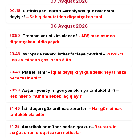
07 Avqust 2026
00:18
Putinin yeni qərarı Avrasiyada güc balansını
dəyişir?
– Sabiq deputatdan diqqətçəkən təhlil
06 Avqust 2026
23:50
Trampın varisi kim olacaq?
- ABŞ mediasında
diqqətçəkən iddia yaydı
23:46
Avropada rekord istilər faciəyə çevrildi –
2026-cı
ildə 25 mindən çox insan ölüb
23:43
Planet isinir –
İqlim dəyişikliyi gündəlik həyatımıza
necə təsir edir?
23:39
Axşam yeməyini gec yemək niyə təhlükəlidir? –
Həkimlər 5 mühüm səbəbi açıqlayır
21:49
İsti duşun gözlənilməz zərərləri –
Hər gün etmək
təhlükəli ola bilər
21:25
Amerikalılar müharibədən qorxur –
Reuters-in
sorğusunun diqqətçəkən nəticələri