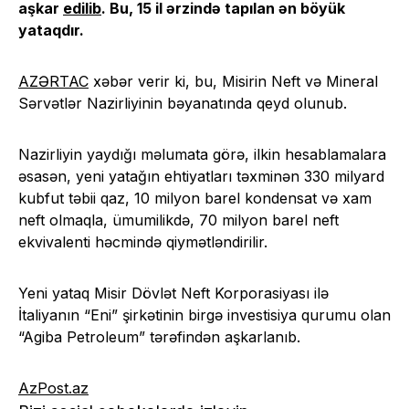
aşkar
edilib
. Bu, 15 il ərzində tapılan ən böyük
yataqdır.
AZƏRTAC
xəbər verir ki, bu, Misirin Neft və Mineral
Sərvətlər Nazirliyinin bəyanatında qeyd olunub.
Nazirliyin yaydığı məlumata görə, ilkin hesablamalara
əsasən, yeni yatağın ehtiyatları təxminən 330 milyard
kubfut təbii qaz, 10 milyon barel kondensat və xam
neft olmaqla, ümumilikdə, 70 milyon barel neft
ekvivalenti həcmində qiymətləndirilir.
Yeni yataq Misir Dövlət Neft Korporasiyası ilə
İtaliyanın “Eni” şirkətinin birgə investisiya qurumu olan
“Agiba Petroleum” tərəfindən aşkarlanıb.
AzPost.az