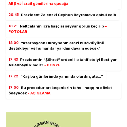
ABŞ və İsrail gəmilərinə qadağa
20:45
Prezident Zelenski Ceyhun Bayramovu qəbul edib
18:21
Neftçalanın icra başçısı səyyar görüş keçirib
–
FOTOLAR
18:00
“Azərbaycan Ukraynanın ərazi bütövlüyünü
dəstəkləyir və humanitar yardım davam edəcək”
17:43
Prezidentin “Şöhrət” ordeni ilə təltif etdiyi Bəxtiyar
Aslanbəyli kimdir?
- DOSYE
17:22
“Kaş bu günlərimdə yanımda olardın, ata…”
17:00
Bu prosedurları keçənlərin təhsil haqqını dövlət
ödəyəcək
- AÇIQLAMA