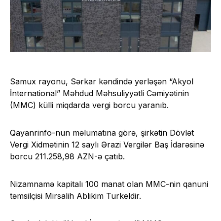
Samux rayonu, Sərkar kəndində yerləşən “Akyol
İnternational” Məhdud Məhsuliyyətli Cəmiyətinin
(MMC) külli miqdarda vergi borcu
yaranıb
.
Qayanrinfo-nun məlumatına görə, şirkətin Dövlət
Vergi Xidmətinin 12 saylı Ərazi Vergilər Baş İdarəsinə
borcu 211.258,98 AZN-ə çatıb.
Nizamnamə kapitalı 100 manat olan MMC-nin qanuni
təmsilçisi Mirsalih Ablikim Turkeldir.