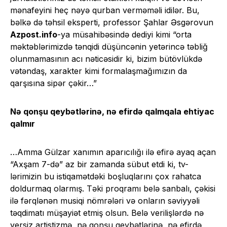
mənafeyini heç nəyə qurban verməməli idilər. Bu,
bəlkə də təhsil eksperti, professor Şahlar Əsgərovun
Azpost.info
-ya müsahibəsində dediyi kimi “orta
məktəblərimizdə tənqidi düşüncənin yetərincə təbliğ
olunmamasının acı nəticəsidir ki, bizim bütövlükdə
vətəndaş, xarakter kimi formalaşmağımızın da
qarşısına sipər çəkir…”
Nə qonşu qeybətlərinə, nə efirdə qalmqala ehtiyac
qalmır
…Amma Gülzar xanımın aparıcılığı ilə efirə ayaq açan
“Axşam 7-də” az bir zamanda sübut etdi ki, tv-
lərimizin bu istiqamətdəki boşluqlarını çox rahatca
doldurmaq olarmış. Təki proqramı belə sanbalı, çəkisi
ilə fərqlənən musiqi nömrələri və onların səviyyəli
təqdimatı müşayiət etmiş olsun. Belə verilişlərdə nə
yersiz artistizmə, nə qonşu qeybətlərinə, nə efirdə