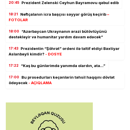
20:45
Prezident Zelenski Ceyhun Bayramovu qəbul edib
18:21
Neftçalanın icra başçısı səyyar görüş keçirib
–
FOTOLAR
18:00
“Azərbaycan Ukraynanın ərazi bütövlüyünü
dəstəkləyir və humanitar yardım davam edəcək”
17:43
Prezidentin “Şöhrət” ordeni ilə təltif etdiyi Bəxtiyar
Aslanbəyli kimdir?
- DOSYE
17:22
“Kaş bu günlərimdə yanımda olardın, ata…”
17:00
Bu prosedurları keçənlərin təhsil haqqını dövlət
ödəyəcək
- AÇIQLAMA