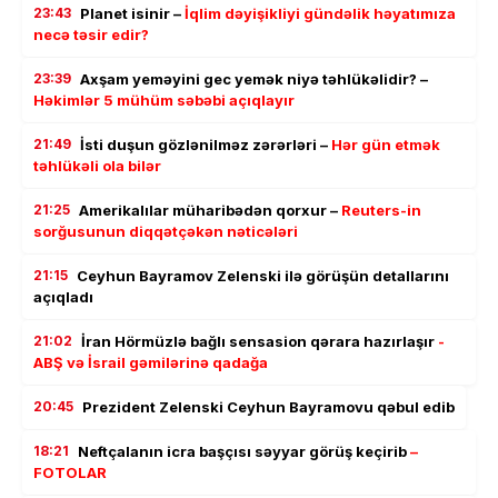
23:43
Planet isinir –
İqlim dəyişikliyi gündəlik həyatımıza
necə təsir edir?
23:39
Axşam yeməyini gec yemək niyə təhlükəlidir? –
Həkimlər 5 mühüm səbəbi açıqlayır
21:49
İsti duşun gözlənilməz zərərləri –
Hər gün etmək
təhlükəli ola bilər
21:25
Amerikalılar müharibədən qorxur –
Reuters-in
sorğusunun diqqətçəkən nəticələri
21:15
Ceyhun Bayramov Zelenski ilə görüşün detallarını
açıqladı
21:02
İran Hörmüzlə bağlı sensasion qərara hazırlaşır
-
ABŞ və İsrail gəmilərinə qadağa
20:45
Prezident Zelenski Ceyhun Bayramovu qəbul edib
18:21
Neftçalanın icra başçısı səyyar görüş keçirib
–
FOTOLAR