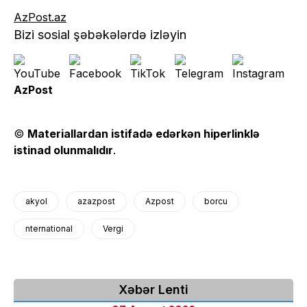
AzPost.az
Bizi sosial şəbəkələrdə izləyin
AzPost
©
Materiallardan istifadə edərkən hiperlinklə
istinad olunmalıdır
.
akyol
azazpost
Azpost
borcu
nternational
Vergi
Xəbər Lenti