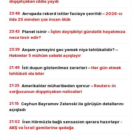
diqqətçəkən iddia yaydı
23:46
Avropada rekord istilər faciəyə çevrildi –
2026-cı
ildə 25 mindən çox insan ölüb
23:43
Planet isinir –
İqlim dəyişikliyi gündəlik həyatımıza
necə təsir edir?
23:39
Axşam yeməyini gec yemək niyə təhlükəlidir? –
Həkimlər 5 mühüm səbəbi açıqlayır
21:49
İsti duşun gözlənilməz zərərləri –
Hər gün etmək
təhlükəli ola bilər
21:25
Amerikalılar müharibədən qorxur –
Reuters-in
sorğusunun diqqətçəkən nəticələri
21:15
Ceyhun Bayramov Zelenski ilə görüşün detallarını
açıqladı
21:02
İran Hörmüzlə bağlı sensasion qərara hazırlaşır
-
ABŞ və İsrail gəmilərinə qadağa