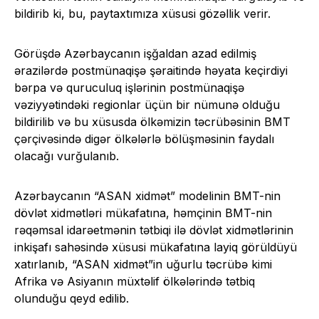
bildirib ki, bu, paytaxtımıza xüsusi gözəllik verir.
Görüşdə Azərbaycanın işğaldan azad edilmiş
ərazilərdə postmünaqişə şəraitində həyata keçirdiyi
bərpa və quruculuq işlərinin postmünaqişə
vəziyyətindəki regionlar üçün bir nümunə olduğu
bildirilib və bu xüsusda ölkəmizin təcrübəsinin BMT
çərçivəsində digər ölkələrlə bölüşməsinin faydalı
olacağı vurğulanıb.
Azərbaycanın “ASAN xidmət” modelinin BMT-nin
dövlət xidmətləri mükafatına, həmçinin BMT-nin
rəqəmsal idarəetmənin tətbiqi ilə dövlət xidmətlərinin
inkişafı sahəsində xüsusi mükafatına layiq görüldüyü
xatırlanıb, “ASAN xidmət”in uğurlu təcrübə kimi
Afrika və Asiyanın müxtəlif ölkələrində tətbiq
olunduğu qeyd edilib.