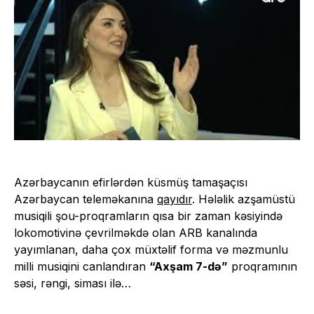
Azərbaycanın efirlərdən küsmüş tamaşaçısı
Azərbaycan teleməkanına
qayıdır
. Hələlik azşamüstü
musiqili şou-proqramların qısa bir zaman kəsiyində
lokomotivinə çevrilməkdə olan ARB kanalında
yayımlanan, daha çox müxtəlif forma və məzmunlu
milli musiqini canlandıran
“Axşam 7-də”
proqramının
səsi, rəngi, siması ilə…