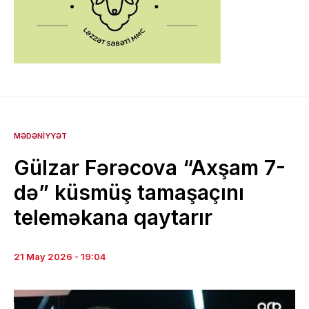
MƏDƏNIYYƏT
Gülzar Fərəcova “Axşam 7-
də” küsmüş tamaşaçını
teleməkana qaytarır
21 May 2026 - 19:04