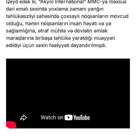
Qeyd edək ki, “Akyol İnternational” MMC-yə məxsus
dəri emalı sexində yoxlama zamanı yanğın
təhlükəsizliyi sahəsində çoxsaylı nöqsanların mövcud
olduğu, həmin nöqsanların insan həyatı və ya
sağlamlığına, ətraf mühitə və dövlətin əmlak
maraqlarına birbaşa təhlükə yaratdığı müəyyən
edildiyi üçün sexin fəaliyyəti dayandırılmışdı.