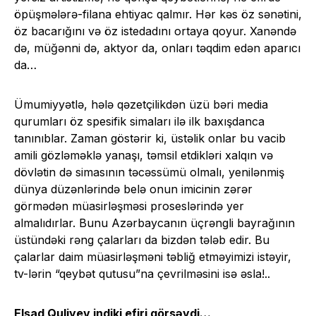
öpüşmələrə-filana ehtiyac qalmır. Hər kəs öz sənətini,
öz bacarığını və öz istedadını ortaya qoyur. Xanəndə
də, müğənni də, aktyor da, onları təqdim edən aparıcı
da…
Ümumiyyətlə, hələ qəzetçilikdən üzü bəri media
qurumları öz spesifik simaları ilə ilk baxışdanca
tanınıblar. Zaman göstərir ki, üstəlik onlar bu vacib
amili gözləməklə yanaşı, təmsil etdikləri xalqın və
dövlətin də simasının təcəssümü olmalı, yenilənmiş
dünya düzənlərində belə onun imicinin zərər
görmədən müasirləşməsi proseslərində yer
almalıdırlar. Bunu Azərbaycanın üçrəngli bayrağının
üstündəki rəng çalarları da bizdən tələb edir. Bu
çalarlar daim müasirləşməni təbliğ etməyimizi istəyir,
tv-lərin “qeybət qutusu”na çevrilməsini isə əsla!..
Elşad Quliyev indiki efiri görsəydi…