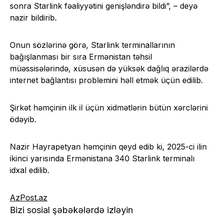
sonra Starlink fəaliyyətini genişləndirə bildi”, – deyə
nazir bildirib.
Onun sözlərinə görə, Starlink terminallarının
bağışlanması bir sıra Ermənistan təhsil
müəssisələrində, xüsusən də yüksək dağlıq ərazilərdə
internet bağlantısı problemini həll etmək üçün edilib.
Şirkət həmçinin ilk il üçün xidmətlərin bütün xərclərini
ödəyib.
Nazir Hayrapetyan həmçinin qeyd edib ki, 2025-ci ilin
ikinci yarısında Ermənistana 340 Starlink terminalı
idxal edilib.
AzPost.az
Bizi sosial şəbəkələrdə izləyin