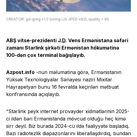
CREATOR: gd-jpeg v1.0 (using IJG JPEG v62), quality = 90
ABŞ vitse-prezidenti J.
D
. Vens Ermənistana səfəri
zamanı Starlink şirkəti Ermənistan hökumətinə
100-dən çox terminal bağışlayıb.
Azpost.info
-nun məlumatına görə, Ermənistanın
Yüksək Texnologiyalar Sənayesi naziri Mixitar
Hayrapetyan bunu 16 fevralda keçirilən mətbuat
konfransında açıqlayıb.
“Starlink peyk internet provayder xidmətlərinin 2025-
ci ildən bəri Ermənistanda mövcud olduğu heç kimə
sirr deyil. Biz burada 2024-cü ildə fəaliyyətə başladıq.
Bəzi radiotezlik diapazonlarını liberallaşdırdıq, bundan