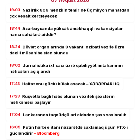
07 Avqust 2026
19:03
Nazirlik 606 mənzilin təmirinə üç milyon manatdan
çox vəsait xərcləyəcək
18:44
Azərbaycanda yüksək əməkhaqqlı vakansiyalar
hansı sahələrə aiddir?
18:24
Dövlət orqanlarında 9 vakant inzibati vəzifə üzrə
daxili müsahibə elan olundu
18:02
Jurnalistika ixtisası üzrə qabiliyyət imtahanının
nəticələri açıqlandı
17:43
Həftəsonu güclü külək əsəcək – XƏBƏRDARLIQ
17:23
Rüşvətlə bağlı həbs olunan vəzifəli şəxslərin
məhkəməsi başlayır
17:04
Lənkəranda təqaüdçüləri aldadan şəxs saxlanılıb
16:09
Putin hərbi elitanı nəzarətdə saxlamaq üçün FTX-i
gücləndirir
– Bloomberg