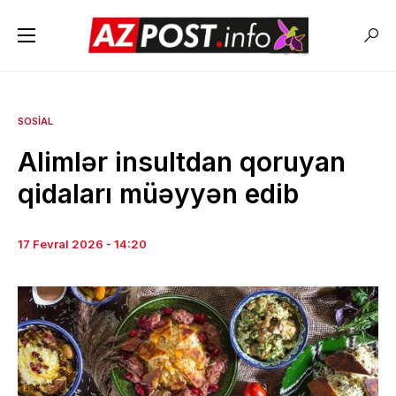
SOSIAL
Alimlər insultdan qoruyan
qidaları müəyyən edib
17 Fevral 2026 - 14:20