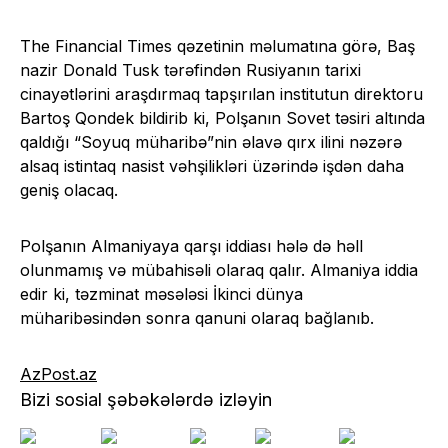
The Financial Times qəzetinin məlumatına görə, Baş
nazir Donald Tusk tərəfindən Rusiyanın tarixi
cinayətlərini araşdırmaq tapşırılan institutun direktoru
Bartoş Qondek bildirib ki, Polşanın Sovet təsiri altında
qaldığı “Soyuq müharibə”nin əlavə qırx ilini nəzərə
alsaq istintaq nasist vəhşilikləri üzərində işdən daha
geniş olacaq.
Polşanın Almaniyaya qarşı iddiası hələ də həll
olunmamış və mübahisəli olaraq qalır. Almaniya iddia
edir ki, təzminat məsələsi İkinci dünya
müharibəsindən sonra qanuni olaraq bağlanıb.
AzPost.az
Bizi sosial şəbəkələrdə izləyin