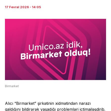
17 Fevral 2026 - 14:05
Birmarket
Alıcı “Birmarket” şirkətinin xidmətindən narazı
qaldığını bildirərək yaşadığı problemləri
ictimailəşdirib
.