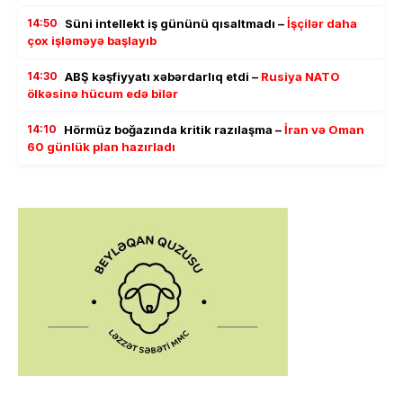
14:50
Süni intellekt iş gününü qısaltmadı –
İşçilər daha
çox işləməyə başlayıb
14:30
ABŞ kəşfiyyatı xəbərdarlıq etdi –
Rusiya NATO
ölkəsinə hücum edə bilər
14:10
Hörmüz boğazında kritik razılaşma –
İran və Oman
60 günlük plan hazırladı