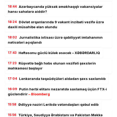
18:44
Azərbaycanda yüksək əməkhaqqlı vakansiyalar
hansı sahələrə aiddir?
18:24
Dövlət orqanlarında 9 vakant inzibati vəzifə üzrə
daxili müsahibə elan olundu
18:02
Jurnalistika ixtisası üzrə qabiliyyət imtahanının
nəticələri açıqlandı
17:43
Həftəsonu güclü külək əsəcək – XƏBƏRDARLIQ
17:23
Rüşvətlə bağlı həbs olunan vəzifəli şəxslərin
məhkəməsi başlayır
17:04
Lənkəranda təqaüdçüləri aldadan şəxs saxlanılıb
16:09
Putin hərbi elitanı nəzarətdə saxlamaq üçün FTX-i
gücləndirir
– Bloomberg
15:58
Ədliyyə naziri Lerikdə vətəndaşları qəbul edib
15:56
Türkiyə, Səudiyyə Ərəbistanı və Pakistan Məkkə