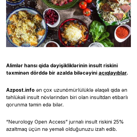
Alimlər hansı qida dəyişikliklərinin insult riskini
təxminən dörddə bir azalda biləcəyini
açıqlayıblar
.
Azpost.info
ən çox uzunömürlülüklə əlaqəli qida ən
təhlükəli insult növlərindən biri olan insultdan etibarlı
qorunma təmin edə bilər.
“Neurology Open Access” jurnalı insult riskini 25%
azaltmaq üçün nə yeməli olduğunuzu izah edib.