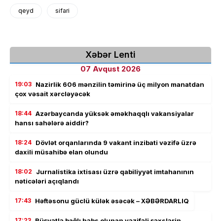
qeyd
sifari
Xəbər Lenti
07 Avqust 2026
19:03
Nazirlik 606 mənzilin təmirinə üç milyon manatdan
çox vəsait xərcləyəcək
18:44
Azərbaycanda yüksək əməkhaqqlı vakansiyalar
hansı sahələrə aiddir?
18:24
Dövlət orqanlarında 9 vakant inzibati vəzifə üzrə
daxili müsahibə elan olundu
18:02
Jurnalistika ixtisası üzrə qabiliyyət imtahanının
nəticələri açıqlandı
17:43
Həftəsonu güclü külək əsəcək – XƏBƏRDARLIQ
17:23
Rüşvətlə bağlı həbs olunan vəzifəli şəxslərin