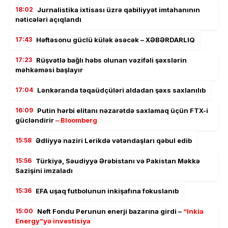
18:02
Jurnalistika ixtisası üzrə qabiliyyət imtahanının
nəticələri açıqlandı
17:43
Həftəsonu güclü külək əsəcək – XƏBƏRDARLIQ
17:23
Rüşvətlə bağlı həbs olunan vəzifəli şəxslərin
məhkəməsi başlayır
17:04
Lənkəranda təqaüdçüləri aldadan şəxs saxlanılıb
16:09
Putin hərbi elitanı nəzarətdə saxlamaq üçün FTX-i
gücləndirir
– Bloomberg
15:58
Ədliyyə naziri Lerikdə vətəndaşları qəbul edib
15:56
Türkiyə, Səudiyyə Ərəbistanı və Pakistan Məkkə
Sazişini imzaladı
15:36
EFA uşaq futbolunun inkişafına fokuslanıb
15:00
Neft Fondu Perunun enerji bazarına girdi –
“Inkia
Energy”yə investisiya