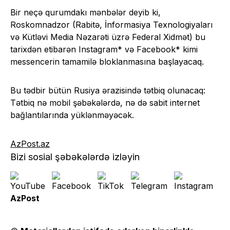
Bir neçə qurumdakı mənbələr deyib ki,
Roskomnadzor (Rabitə, İnformasiya Texnologiyaları
və Kütləvi Media Nəzarəti üzrə Federal Xidmət) bu
tarixdən etibarən Instagram* və Facebook* kimi
messencerin tamamilə bloklanmasına başlayacaq.
Bu tədbir bütün Rusiya ərazisində tətbiq olunacaq:
Tətbiq nə mobil şəbəkələrdə, nə də sabit internet
bağlantılarında yüklənməyəcək.
AzPost.az
Bizi sosial şəbəkələrdə izləyin
AzPost