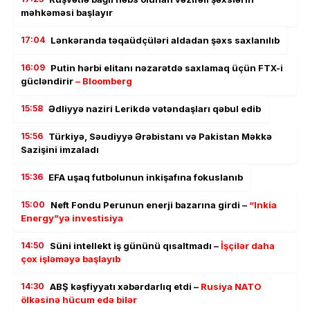
məhkəməsi başlayır
17:04
Lənkəranda təqaüdçüləri aldadan şəxs saxlanılıb
16:09
Putin hərbi elitanı nəzarətdə saxlamaq üçün FTX-i
gücləndirir
– Bloomberg
15:58
Ədliyyə naziri Lerikdə vətəndaşları qəbul edib
15:56
Türkiyə, Səudiyyə Ərəbistanı və Pakistan Məkkə
Sazişini imzaladı
15:36
EFA uşaq futbolunun inkişafına fokuslanıb
15:00
Neft Fondu Perunun enerji bazarına girdi –
“Inkia
Energy”yə investisiya
14:50
Süni intellekt iş gününü qısaltmadı –
İşçilər daha
çox işləməyə başlayıb
14:30
ABŞ kəşfiyyatı xəbərdarlıq etdi –
Rusiya NATO
ölkəsinə hücum edə bilər