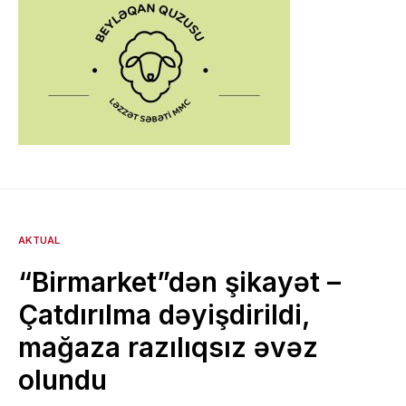
AKTUAL
“Birmarket”dən şikayət –
Çatdırılma dəyişdirildi,
mağaza razılıqsız əvəz
olundu