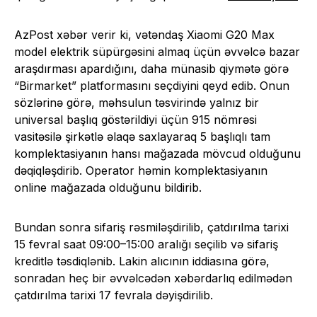
AzPost xəbər verir ki, vətəndaş Xiaomi G20 Max
model elektrik süpürgəsini almaq üçün əvvəlcə bazar
araşdırması apardığını, daha münasib qiymətə görə
“Birmarket” platformasını seçdiyini qeyd edib. Onun
sözlərinə görə, məhsulun təsvirində yalnız bir
universal başlıq göstərildiyi üçün 915 nömrəsi
vasitəsilə şirkətlə əlaqə saxlayaraq 5 başlıqlı tam
komplektasiyanın hansı mağazada mövcud olduğunu
dəqiqləşdirib. Operator həmin komplektasiyanın
online mağazada olduğunu bildirib.
Bundan sonra sifariş rəsmiləşdirilib, çatdırılma tarixi
15 fevral saat 09:00–15:00 aralığı seçilib və sifariş
kreditlə təsdiqlənib. Lakin alıcının iddiasına görə,
sonradan heç bir əvvəlcədən xəbərdarlıq edilmədən
çatdırılma tarixi 17 fevrala dəyişdirilib.