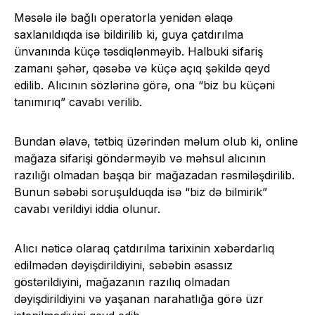
Məsələ ilə bağlı operatorla yenidən əlaqə
saxlanıldıqda isə bildirilib ki, guya çatdırılma
ünvanında küçə təsdiqlənməyib. Halbuki sifariş
zamanı şəhər, qəsəbə və küçə açıq şəkildə qeyd
edilib. Alıcının sözlərinə görə, ona “biz bu küçəni
tanımırıq” cavabı verilib.
Bundan əlavə, tətbiq üzərindən məlum olub ki, online
mağaza sifarişi göndərməyib və məhsul alıcının
razılığı olmadan başqa bir mağazadan rəsmiləşdirilib.
Bunun səbəbi soruşulduqda isə “biz də bilmirik”
cavabı verildiyi iddia olunur.
Alıcı nəticə olaraq çatdırılma tarixinin xəbərdarlıq
edilmədən dəyişdirildiyini, səbəbin əsassız
göstərildiyini, mağazanın razılıq olmadan
dəyişdirildiyini və yaşanan narahatlığa görə üzr