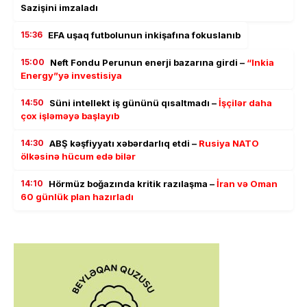
Sazişini imzaladı
15:36
EFA uşaq futbolunun inkişafına fokuslanıb
15:00
Neft Fondu Perunun enerji bazarına girdi –
“Inkia
Energy”yə investisiya
14:50
Süni intellekt iş gününü qısaltmadı –
İşçilər daha
çox işləməyə başlayıb
14:30
ABŞ kəşfiyyatı xəbərdarlıq etdi –
Rusiya NATO
ölkəsinə hücum edə bilər
14:10
Hörmüz boğazında kritik razılaşma –
İran və Oman
60 günlük plan hazırladı