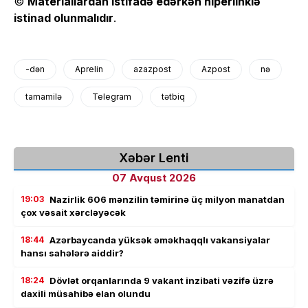
©
Materiallardan istifadə edərkən hiperlinklə
istinad olunmalıdır
.
-dən
Aprelin
azazpost
Azpost
nə
tamamilə
Telegram
tətbiq
Xəbər Lenti
07 Avqust 2026
19:03
Nazirlik 606 mənzilin təmirinə üç milyon manatdan
çox vəsait xərcləyəcək
18:44
Azərbaycanda yüksək əməkhaqqlı vakansiyalar
hansı sahələrə aiddir?
18:24
Dövlət orqanlarında 9 vakant inzibati vəzifə üzrə
daxili müsahibə elan olundu