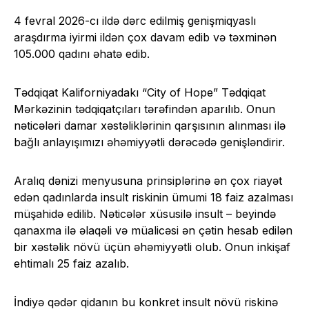
4 fevral 2026-cı ildə dərc edilmiş genişmiqyaslı
araşdırma iyirmi ildən çox davam edib və təxminən
105.000 qadını əhatə edib.
Tədqiqat Kaliforniyadakı “City of Hope” Tədqiqat
Mərkəzinin tədqiqatçıları tərəfindən aparılıb. Onun
nəticələri damar xəstəliklərinin qarşısının alınması ilə
bağlı anlayışımızı əhəmiyyətli dərəcədə genişləndirir.
Aralıq dənizi menyusuna prinsiplərinə ən çox riayət
edən qadınlarda insult riskinin ümumi 18 faiz azalması
müşahidə edilib. Nəticələr xüsusilə insult – beyində
qanaxma ilə əlaqəli və müalicəsi ən çətin hesab edilən
bir xəstəlik növü üçün əhəmiyyətli olub. Onun inkişaf
ehtimalı 25 faiz azalıb.
İndiyə qədər qidanın bu konkret insult növü riskinə