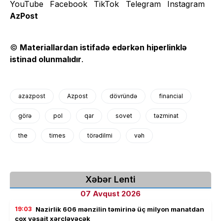
AzPost
©
Materiallardan istifadə edərkən hiperlinklə
istinad olunmalıdır
.
azazpost
Azpost
dövründə
financial
görə
pol
qar
sovet
təzminat
the
times
törədilmi
vəh
Xəbər Lenti
07 Avqust 2026
19:03
Nazirlik 606 mənzilin təmirinə üç milyon manatdan
çox vəsait xərcləyəcək