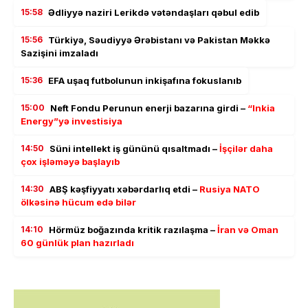
15:58
Ədliyyə naziri Lerikdə vətəndaşları qəbul edib
15:56
Türkiyə, Səudiyyə Ərəbistanı və Pakistan Məkkə
Sazişini imzaladı
15:36
EFA uşaq futbolunun inkişafına fokuslanıb
15:00
Neft Fondu Perunun enerji bazarına girdi –
“Inkia
Energy”yə investisiya
14:50
Süni intellekt iş gününü qısaltmadı –
İşçilər daha
çox işləməyə başlayıb
14:30
ABŞ kəşfiyyatı xəbərdarlıq etdi –
Rusiya NATO
ölkəsinə hücum edə bilər
14:10
Hörmüz boğazında kritik razılaşma –
İran və Oman
60 günlük plan hazırladı