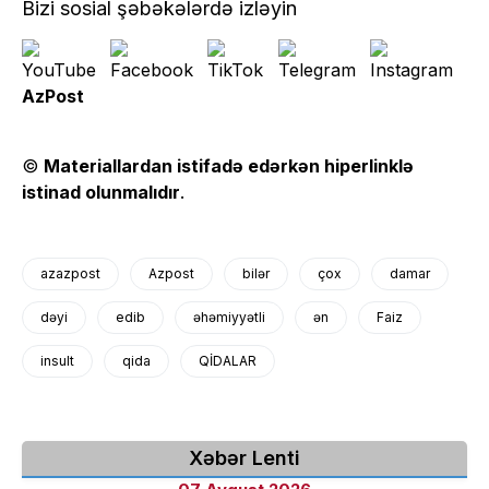
Bizi sosial şəbəkələrdə izləyin
AzPost
©
Materiallardan istifadə edərkən hiperlinklə
istinad olunmalıdır
.
azazpost
Azpost
bilər
çox
damar
dəyi
edib
əhəmiyyətli
ən
Faiz
insult
qida
QİDALAR
Xəbər Lenti