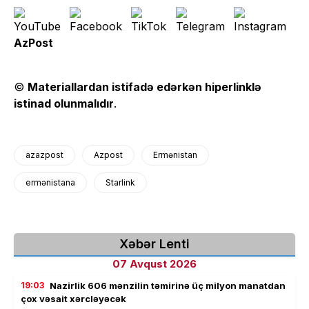
AzPost
©
Materiallardan istifadə edərkən hiperlinklə
istinad olunmalıdır
.
azazpost
Azpost
Ermənistan
ermənistana
Starlink
Xəbər Lenti
07 Avqust 2026
19:03
Nazirlik 606 mənzilin təmirinə üç milyon manatdan
çox vəsait xərcləyəcək