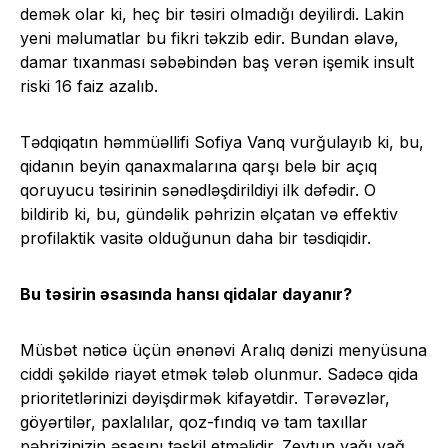
demək olar ki, heç bir təsiri olmadığı deyilirdi. Lakin
yeni məlumatlar bu fikri təkzib edir. Bundan əlavə,
damar tıxanması səbəbindən baş verən işemik insult
riski 16 faiz azalıb.
Tədqiqatın həmmüəllifi Sofiya Vanq vurğulayıb ki, bu,
qidanın beyin qanaxmalarına qarşı belə bir açıq
qoruyucu təsirinin sənədləşdirildiyi ilk dəfədir. O
bildirib ki, bu, gündəlik pəhrizin əlçatan və effektiv
profilaktik vasitə olduğunun daha bir təsdiqidir.
Bu təsirin əsasında hansı qidalar dayanır?
Müsbət nəticə üçün ənənəvi Aralıq dənizi menyüsuna
ciddi şəkildə riayət etmək tələb olunmur. Sadəcə qida
prioritetlərinizi dəyişdirmək kifayətdir. Tərəvəzlər,
göyərtilər, paxlalılar, qoz-fındıq və tam taxıllar
pəhrizinizin əsasını təşkil etməlidir. Zeytun yağı yağ