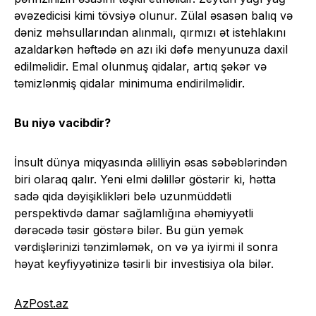
əvəzedicisi kimi tövsiyə olunur. Zülal əsasən balıq və
dəniz məhsullarından alınmalı, qırmızı ət istehlakını
azaldarkən həftədə ən azı iki dəfə menyunuza daxil
edilməlidir. Emal olunmuş qidalar, artıq şəkər və
təmizlənmiş qidalar minimuma endirilməlidir.
Bu niyə vacibdir?
İnsult dünya miqyasında əlilliyin əsas səbəblərindən
biri olaraq qalır. Yeni elmi dəlillər göstərir ki, hətta
sadə qida dəyişiklikləri belə uzunmüddətli
perspektivdə damar sağlamlığına əhəmiyyətli
dərəcədə təsir göstərə bilər. Bu gün yemək
vərdişlərinizi tənzimləmək, on və ya iyirmi il sonra
həyat keyfiyyətinizə təsirli bir investisiya ola bilər.
AzPost.az