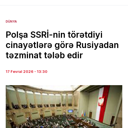
DÜNYA
Polşa SSRİ-nin törətdiyi
cinayətlərə görə Rusiyadan
təzminat tələb edir
17 Fevral 2026 - 13:30