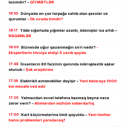
lazımdır? –
QİYMƏTLƏR
18:30
Dünyada ən çox torpağa sahib olan şəxslər və
qurumlar
– İlk sırada kimdir?
18:17
Tibbi sığortada yığımlar azaldı, ödənişlər isə artdı –
RƏQƏMLƏR
18:00
Biznesdə uğur qazanmağın sirri nədir?
-
Ekspertlərin tövsiyə etdiyi 5 vacib qayda
17:48
İnsanların 80 faizinin qanında mikroplastik aşkar
olunub –
Şok araşdırma
17:36
Elektrikli avtomobillər dəyişir –
Yeni batareya 1000
km məsafə vəd edir
17:20
Yatmazdan əvvəl telefona baxmaq beynə necə
zərər verir? –
Alimlərdən mühüm xəbərdarlıq
17:00
Kart köçürmələrinə limit qoyuldu –
Yeni limitlər
hansı problemləri yaradacaq?