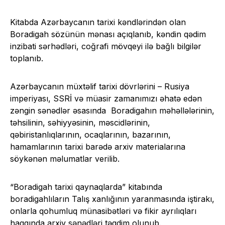
Kitabda Azərbaycanın tarixi kəndlərindən olan
Boradigah sözünün mənası açıqlanıb, kəndin qədim
inzibati sərhədləri, coğrafi mövqeyi ilə bağlı bilgilər
toplanıb.
Azərbaycanın müxtəlif tarixi dövrlərini – Rusiya
imperiyası, SSRİ və müasir zamanımızı əhatə edən
zəngin sənədlər əsasında Boradigahın məhəllələrinin,
təhsilinin, səhiyyəsinin, məscidlərinin,
qəbiristanlıqlarının, ocaqlarının, bazarının,
hamamlarının tarixi barədə arxiv materialarına
söykənən məlumatlar verilib.
“Boradigah tarixi qaynaqlarda” kitabında
boradigahlıların Talış xanlığının yaranmasında iştirakı,
onlarla qohumluq münasibətləri və fikir ayrılıqları
haqqında arxiv sənədləri təqdim olunub.