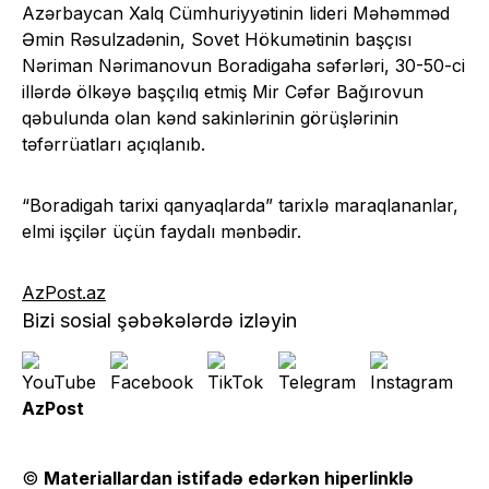
Azərbaycan Xalq Cümhuriyyətinin lideri Məhəmməd
Əmin Rəsulzadənin, Sovet Hökumətinin başçısı
Nəriman Nərimanovun Boradigaha səfərləri, 30-50-ci
illərdə ölkəyə başçılıq etmiş Mir Cəfər Bağırovun
qəbulunda olan kənd sakinlərinin görüşlərinin
təfərrüatları açıqlanıb.
“Boradigah tarixi qanyaqlarda” tarixlə maraqlananlar,
elmi işçilər üçün faydalı mənbədir.
AzPost.az
Bizi sosial şəbəkələrdə izləyin
AzPost
©
Materiallardan istifadə edərkən hiperlinklə