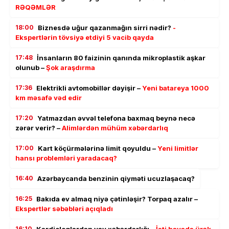
RƏQƏMLƏR
18:00
Biznesdə uğur qazanmağın sirri nədir?
-
Ekspertlərin tövsiyə etdiyi 5 vacib qayda
17:48
İnsanların 80 faizinin qanında mikroplastik aşkar
olunub –
Şok araşdırma
17:36
Elektrikli avtomobillər dəyişir –
Yeni batareya 1000
km məsafə vəd edir
17:20
Yatmazdan əvvəl telefona baxmaq beynə necə
zərər verir? –
Alimlərdən mühüm xəbərdarlıq
17:00
Kart köçürmələrinə limit qoyuldu –
Yeni limitlər
hansı problemləri yaradacaq?
16:40
Azərbaycanda benzinin qiyməti ucuzlaşacaq?
16:25
Bakıda ev almaq niyə çətinləşir? Torpaq azalır –
Ekspertlər səbəbləri açıqladı
16:10
Kardioloqlardan yay xəbərdarlığı –
İsti havada ürək