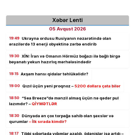
Xəbər Lenti
05 Avqust 2026
19:49
Ukrayna ordusu Rusiyanın nəzarətində olan
ərazilərdə 13 enerji obyektinə zərbə endirib
19:30
XİN: İran və Omanın Hörmüz boğazı ilə bağlı birgə
bəyanatı yekun hazırlıq mərhələsindədir
19:15
Axşam hansı qidalar təhlükəlidir?
19:00
Qızıl üçün yeni proqnoz –
5200 dollara çata bilər
18:50
“Sea Breeze”də mənzil almaq üçün nə qədər pul
lazımdır? –
QİYMƏTLƏR
18:30
Dünyada ən çox torpağa sahib olan şəxslər və
qurumlar
– İlk sırada kimdir?
18:17
Tibbi sığortada yığımlar azaldı, ödənişlər isə artdı –