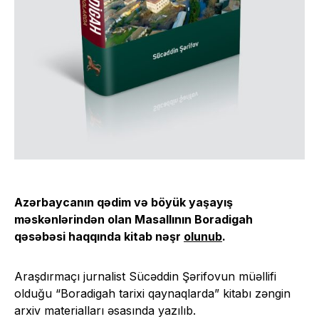
Azərbaycanın qədim və böyük yaşayış
məskənlərindən olan Masallının Boradigah
qəsəbəsi haqqında kitab nəşr
olunub
.
Araşdırmaçı jurnalist Sücəddin Şərifovun müəllifi
olduğu “Boradigah tarixi qaynaqlarda” kitabı zəngin
arxiv materialları əsasında yazılıb.