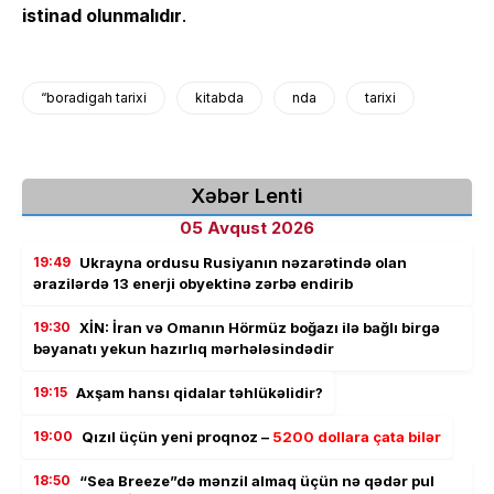
istinad olunmalıdır
.
“boradigah tarixi
kitabda
nda
tarixi
Xəbər Lenti
05 Avqust 2026
19:49
Ukrayna ordusu Rusiyanın nəzarətində olan
ərazilərdə 13 enerji obyektinə zərbə endirib
19:30
XİN: İran və Omanın Hörmüz boğazı ilə bağlı birgə
bəyanatı yekun hazırlıq mərhələsindədir
19:15
Axşam hansı qidalar təhlükəlidir?
19:00
Qızıl üçün yeni proqnoz –
5200 dollara çata bilər
18:50
“Sea Breeze”də mənzil almaq üçün nə qədər pul