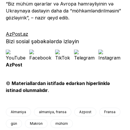
“Biz mühüm qərarlar və Avropa həmrəyliyinin və
Ukraynaya dəstəyin daha da “möhkəmləndirilməsini”
gözləyirik”, – nazir qeyd edib.
AzPost.az
Bizi sosial şəbəkələrdə izləyin
AzPost
©
Materiallardan istifadə edərkən hiperlinklə
istinad olunmalıdır
.
Almaniya
almaniya, fransa
Azpost
Fransa
gün
Makron
mühüm