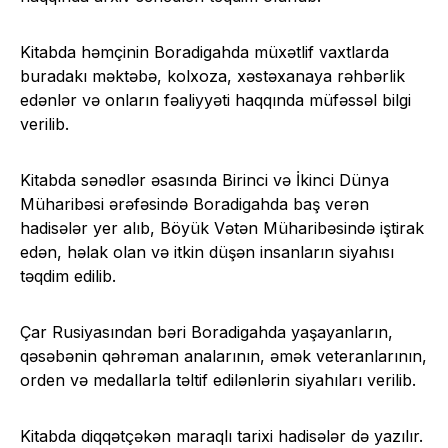
Kitabda həmçinin Boradigahda müxətlif vaxtlarda
buradakı məktəbə, kolxoza, xəstəxanaya rəhbərlik
edənlər və onların fəaliyyəti haqqında müfəssəl bilgi
verilib.
Kitabda sənədlər əsasında Birinci və İkinci Dünya
Müharibəsi ərəfəsində Boradigahda baş verən
hadisələr yer alıb, Böyük Vətən Müharibəsində iştirak
edən, həlak olan və itkin düşən insanların siyahısı
təqdim edilib.
Çar Rusiyasından bəri Boradigahda yaşayanların,
qəsəbənin qəhrəman analarının, əmək veteranlarının,
orden və medallarla təltif edilənlərin siyahıları verilib.
Kitabda diqqətçəkən maraqlı tarixi hadisələr də yazılır.