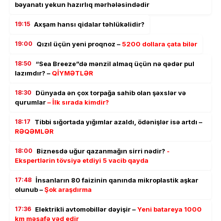
bəyanatı yekun hazırlıq mərhələsindədir
19:15
Axşam hansı qidalar təhlükəlidir?
19:00
Qızıl üçün yeni proqnoz –
5200 dollara çata bilər
18:50
“Sea Breeze”də mənzil almaq üçün nə qədər pul
lazımdır? –
QİYMƏTLƏR
18:30
Dünyada ən çox torpağa sahib olan şəxslər və
qurumlar
– İlk sırada kimdir?
18:17
Tibbi sığortada yığımlar azaldı, ödənişlər isə artdı –
RƏQƏMLƏR
18:00
Biznesdə uğur qazanmağın sirri nədir?
-
Ekspertlərin tövsiyə etdiyi 5 vacib qayda
17:48
İnsanların 80 faizinin qanında mikroplastik aşkar
olunub –
Şok araşdırma
17:36
Elektrikli avtomobillər dəyişir –
Yeni batareya 1000
km məsafə vəd edir