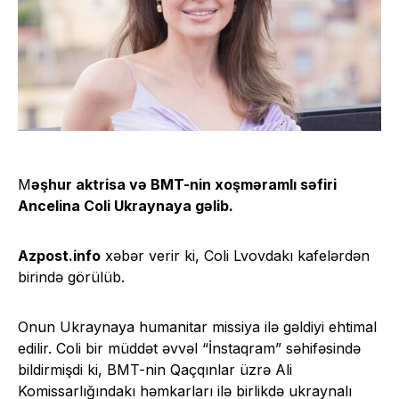
M
əşhur aktrisa və BMT-nin xoşməramlı səfiri
Ancelina Coli Ukraynaya gəlib.
Azpost.info
xəbər verir ki, Coli Lvovdakı kafelərdən
birində görülüb.
Onun Ukraynaya humanitar missiya ilə gəldiyi ehtimal
edilir. Coli bir müddət əvvəl “İnstaqram” səhifəsində
bildirmişdi ki, BMT-nin Qaçqınlar üzrə Ali
Komissarlığındakı həmkarları ilə birlikdə ukraynalı