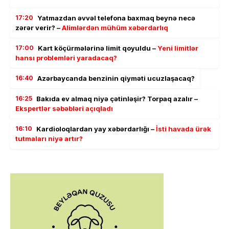
17:20
Yatmazdan əvvəl telefona baxmaq beynə necə
zərər verir? –
Alimlərdən mühüm xəbərdarlıq
17:00
Kart köçürmələrinə limit qoyuldu –
Yeni limitlər
hansı problemləri yaradacaq?
16:40
Azərbaycanda benzinin qiyməti ucuzlaşacaq?
16:25
Bakıda ev almaq niyə çətinləşir? Torpaq azalır –
Ekspertlər səbəbləri açıqladı
16:10
Kardioloqlardan yay xəbərdarlığı –
İsti havada ürək
tutmaları niyə artır?