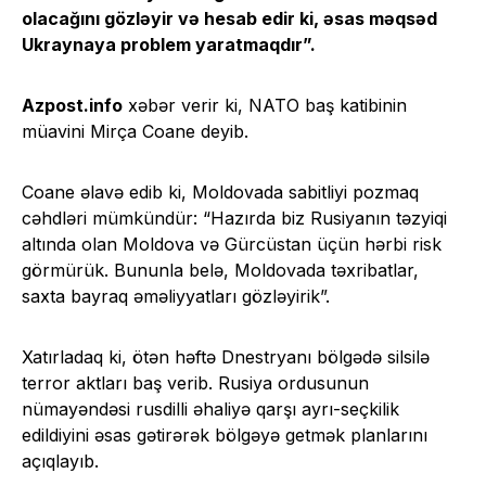
olacağını gözləyir və hesab edir ki, əsas məqsəd
Ukraynaya problem yaratmaqdır”.
Azpost.info
xəbər verir ki, NATO baş katibinin
müavini Mirça Coane deyib.
Coane əlavə edib ki, Moldovada sabitliyi pozmaq
cəhdləri mümkündür: “Hazırda biz Rusiyanın təzyiqi
altında olan Moldova və Gürcüstan üçün hərbi risk
görmürük. Bununla belə, Moldovada təxribatlar,
saxta bayraq əməliyyatları gözləyirik”.
Xatırladaq ki, ötən həftə Dnestryanı bölgədə silsilə
terror aktları baş verib. Rusiya ordusunun
nümayəndəsi rusdilli əhaliyə qarşı ayrı-seçkilik
edildiyini əsas gətirərək bölgəyə getmək planlarını
açıqlayıb.