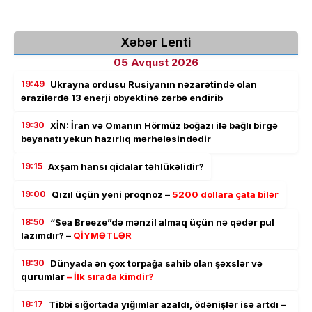
Xəbər Lenti
05 Avqust 2026
19:49
Ukrayna ordusu Rusiyanın nəzarətində olan
ərazilərdə 13 enerji obyektinə zərbə endirib
19:30
XİN: İran və Omanın Hörmüz boğazı ilə bağlı birgə
bəyanatı yekun hazırlıq mərhələsindədir
19:15
Axşam hansı qidalar təhlükəlidir?
19:00
Qızıl üçün yeni proqnoz –
5200 dollara çata bilər
18:50
“Sea Breeze”də mənzil almaq üçün nə qədər pul
lazımdır? –
QİYMƏTLƏR
18:30
Dünyada ən çox torpağa sahib olan şəxslər və
qurumlar
– İlk sırada kimdir?
18:17
Tibbi sığortada yığımlar azaldı, ödənişlər isə artdı –