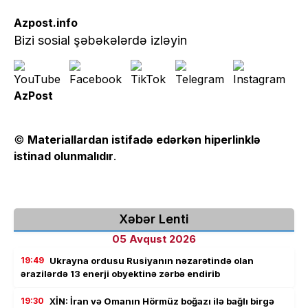
Azpost.info
Bizi sosial şəbəkələrdə izləyin
AzPost
©
Materiallardan istifadə edərkən hiperlinklə
istinad olunmalıdır
.
Xəbər Lenti
05 Avqust 2026
19:49
Ukrayna ordusu Rusiyanın nəzarətində olan
ərazilərdə 13 enerji obyektinə zərbə endirib
19:30
XİN: İran və Omanın Hörmüz boğazı ilə bağlı birgə