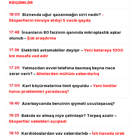
RƏQƏMLƏR
18:00
Biznesdə uğur qazanmağın sirri nədir?
-
Ekspertlərin tövsiyə etdiyi 5 vacib qayda
17:48
İnsanların 80 faizinin qanında mikroplastik aşkar
olunub –
Şok araşdırma
17:36
Elektrikli avtomobillər dəyişir –
Yeni batareya 1000
km məsafə vəd edir
17:20
Yatmazdan əvvəl telefona baxmaq beynə necə
zərər verir? –
Alimlərdən mühüm xəbərdarlıq
17:00
Kart köçürmələrinə limit qoyuldu –
Yeni limitlər
hansı problemləri yaradacaq?
16:40
Azərbaycanda benzinin qiyməti ucuzlaşacaq?
16:25
Bakıda ev almaq niyə çətinləşir? Torpaq azalır –
Ekspertlər səbəbləri açıqladı
16:10
Kardioloqlardan yay xəbərdarlığı –
İsti havada ürək