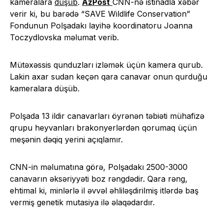
kameralara
düşüb
.
AzPost
CNN-nə istinadla xəbər
verir ki, bu barədə “SAVE Wildlife Conservation”
Fondunun Polşadakı layihə koordinatoru Joanna
Toczydlovska məlumat verib.
Mütəxəssis qunduzları izləmək üçün kamera qurub.
Lakin axar sudan keçən qara canavar onun qurduğu
kameralara düşüb.
Polşada 13 ildir canavarları öyrənən təbiəti mühafizə
qrupu heyvanları brakonyerlərdən qorumaq üçün
meşənin dəqiq yerini açıqlamır.
CNN-in məlumatına görə, Polşadakı 2500-3000
canavarın əksəriyyəti boz rəngdədir. Qara rəng,
ehtimal ki, minlərlə il əvvəl əhliləşdirilmiş itlərdə baş
vermiş genetik mutasiya ilə əlaqədardır.