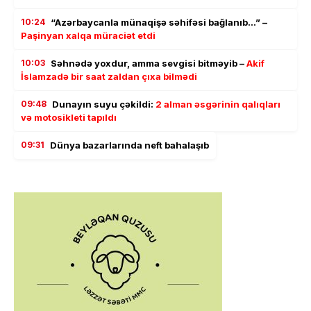
10:24
“Azərbaycanla münaqişə səhifəsi bağlanıb…” –
Paşinyan xalqa müraciət etdi
10:03
Səhnədə yoxdur, amma sevgisi bitməyib –
Akif
İslamzadə bir saat zaldan çıxa bilmədi
09:48
Dunayın suyu çəkildi:
2 alman əsgərinin qalıqları
və motosikleti tapıldı
09:31
Dünya bazarlarında neft bahalaşıb