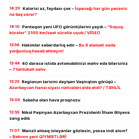
14:20
Kalorisi az, faydası çox –
İspanağı hər gün yesəniz
nə baş verər?
14:10
Pentaqon yeni UFO görüntülərini yaydı –
“Soyuq
kürələr” 2100 km/saat sürətlə uçub / VİDEO
13:56
Həkimlər xəbərdarlıq edir –
Bu 6 əlaməti sadə
yorğunluq hesab etməyin!
13:44
40 dərəcə istidə avtomobilinizi məhv edə bilərsiniz
–
7 təhlükəli səhv
13:25
Regionun tarixini dəyişən Vaşinqton görüşü –
Azərbaycan hansı siyasi nəticələri əldə etdi? / TƏHLİL
13:00
Sabaha olan hava proqnozu
12:55
Nikol Paşinyan Azərbaycan Prezidenti İlham Əliyevə
zəng edib
11:07
Mənzil almaq istəyənlər gözləsin, yoxsa indi alsın?
–
Bakının yeni QİYMƏTLƏRİ