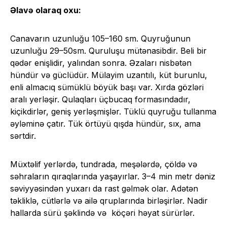
Əlavə olaraq oxu:
Canavarın uzunluğu 105–160 sm. Quyruğunun
uzunluğu 29–50sm. Quruluşu mütənasibdir. Beli bir
qədər enişlidir, yalından sonra. Əzaları nisbətən
hündür və güclüdür. Mülayim uzantılı, küt burunlu,
enli almacıq sümüklü böyük başı var. Xırda gözləri
aralı yerləşir. Qulaqları üçbucaq formasındadır,
kiçikdirlər, geniş yerləşmişlər. Tüklü quyruğu tullanma
əyləminə çatır. Tük örtüyü qışda hündür, sıx, ama
sərtdir.
Müxtəlif yerlərdə, tundrada, meşələrdə, çöldə və
səhraların qıraqlarında yaşayırlar. 3–4 min metr dəniz
səviyyəsindən yuxarı da rast gəlmək olar. Adətən
təkliklə, cütlərlə və ailə qruplarında birləşirlər. Nadir
hallarda sürü şəklində və köçəri həyat sürürlər.