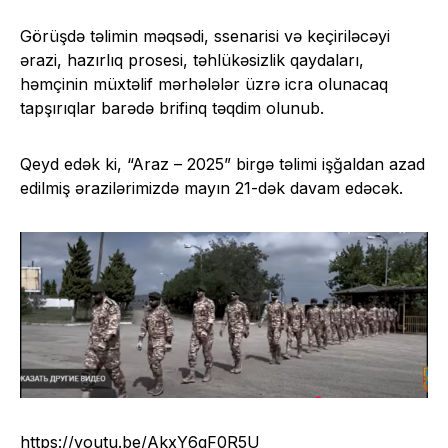
Görüşdə təlimin məqsədi, ssenarisi və keçiriləcəyi
ərazi, hazırlıq prosesi, təhlükəsizlik qaydaları,
həmçinin müxtəlif mərhələlər üzrə icra olunacaq
tapşırıqlar barədə brifinq təqdim olunub.
Qeyd edək ki, “Araz – 2025” birgə təlimi işğaldan azad
edilmiş ərazilərimizdə mayın 21-dək davam edəcək.
https://youtu.be/AkxY6qF0R5U