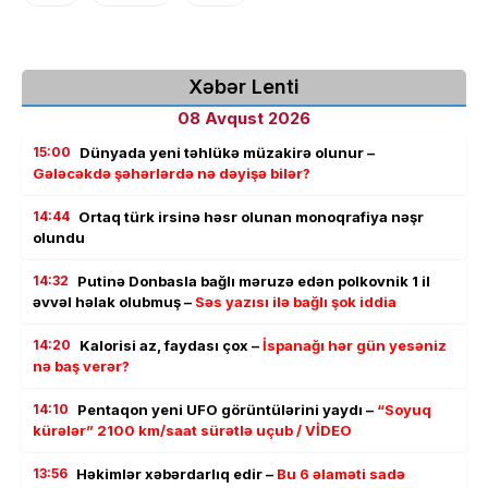
Xəbər Lenti
08 Avqust 2026
15:00
Dünyada yeni təhlükə müzakirə olunur –
Gələcəkdə şəhərlərdə nə dəyişə bilər?
14:44
Ortaq türk irsinə həsr olunan monoqrafiya nəşr
olundu
14:32
Putinə Donbasla bağlı məruzə edən polkovnik 1 il
əvvəl həlak olubmuş –
Səs yazısı ilə bağlı şok iddia
14:20
Kalorisi az, faydası çox –
İspanağı hər gün yesəniz
nə baş verər?
14:10
Pentaqon yeni UFO görüntülərini yaydı –
“Soyuq
kürələr” 2100 km/saat sürətlə uçub / VİDEO
13:56
Həkimlər xəbərdarlıq edir –
Bu 6 əlaməti sadə