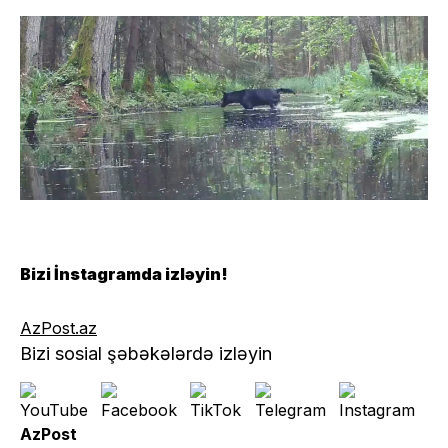
Bizi İnstagramda izləyin!
AzPost.az
Bizi sosial şəbəkələrdə izləyin
AzPost