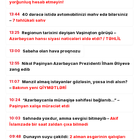
yorğunluq hesab etməyin!
13:44
40 dərəcə istidə avtomobilinizi məhv edə bilərsiniz
–
7 təhlükəli səhv
13:25
Regionun tarixini dəyişən Vaşinqton görüşü –
Azərbaycan hansı siyasi nəticələri əldə etdi? / TƏHLİL
13:00
Sabaha olan hava proqnozu
12:55
Nikol Paşinyan Azərbaycan Prezidenti İlham Əliyevə
zəng edib
11:07
Mənzil almaq istəyənlər gözləsin, yoxsa indi alsın?
–
Bakının yeni QİYMƏTLƏRİ
10:24
“Azərbaycanla münaqişə səhifəsi bağlanıb…” –
Paşinyan xalqa müraciət etdi
10:03
Səhnədə yoxdur, amma sevgisi bitməyib –
Akif
İslamzadə bir saat zaldan çıxa bilmədi
09:48
Dunayın suyu çəkildi:
2 alman əsgərinin qalıqları