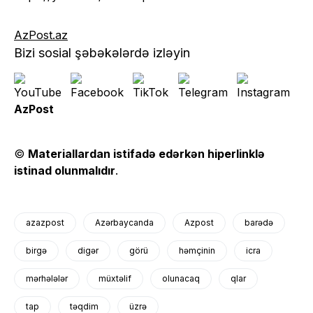
AzPost.az
Bizi sosial şəbəkələrdə izləyin
AzPost
©
Materiallardan istifadə edərkən hiperlinklə
istinad olunmalıdır
.
azazpost
Azərbaycanda
Azpost
barədə
birgə
digər
görü
həmçinin
icra
mərhələlər
müxtəlif
olunacaq
qlar
tap
təqdim
üzrə