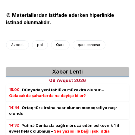
©
Materiallardan istifadə edərkən hiperlinklə
istinad olunmalıdır
.
Azpost
pol
Qara
qara canavar
Xəbər Lenti
08 Avqust 2026
15:00
Dünyada yeni təhlükə müzakirə olunur –
Gələcəkdə şəhərlərdə nə dəyişə bilər?
14:44
Ortaq türk irsinə həsr olunan monoqrafiya nəşr
olundu
14:32
Putinə Donbasla bağlı məruzə edən polkovnik 1 il
əvvəl həlak olubmuş –
Səs yazısı ilə bağlı şok iddia